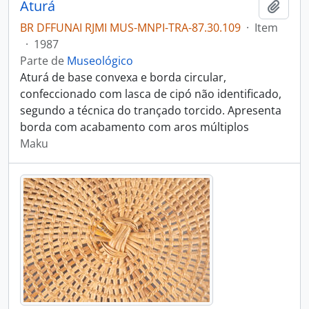
Aturá
Adici
BR DFFUNAI RJMI MUS-MNPI-TRA-87.30.109
·
Item
·
1987
Parte de
Museológico
Aturá de base convexa e borda circular,
confeccionado com lasca de cipó não identificado,
segundo a técnica do trançado torcido. Apresenta
borda com acabamento com aros múltiplos
Maku