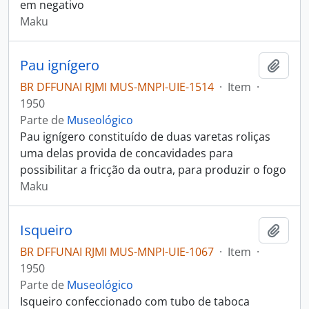
em negativo
Maku
Pau ignígero
Adici
BR DFFUNAI RJMI MUS-MNPI-UIE-1514
·
Item
·
1950
Parte de
Museológico
Pau ignígero constituído de duas varetas roliças
uma delas provida de concavidades para
possibilitar a fricção da outra, para produzir o fogo
Maku
Isqueiro
Adici
BR DFFUNAI RJMI MUS-MNPI-UIE-1067
·
Item
·
1950
Parte de
Museológico
Isqueiro confeccionado com tubo de taboca