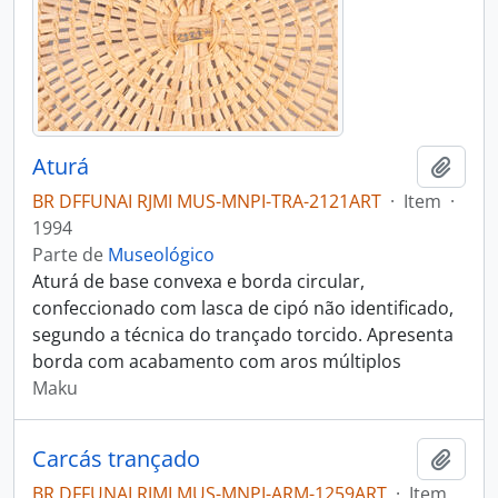
Aturá
Adici
BR DFFUNAI RJMI MUS-MNPI-TRA-2121ART
·
Item
·
1994
Parte de
Museológico
Aturá de base convexa e borda circular,
confeccionado com lasca de cipó não identificado,
segundo a técnica do trançado torcido. Apresenta
borda com acabamento com aros múltiplos
Maku
Carcás trançado
Adici
BR DFFUNAI RJMI MUS-MNPI-ARM-1259ART
·
Item