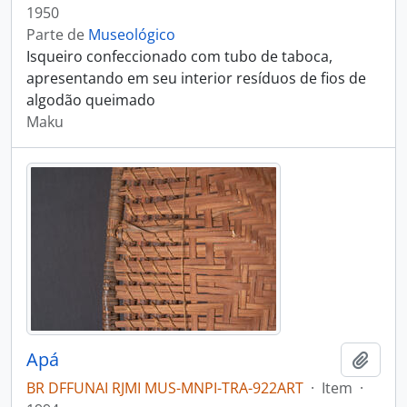
1950
Parte de
Museológico
Isqueiro confeccionado com tubo de taboca,
apresentando em seu interior resíduos de fios de
algodão queimado
Maku
Apá
Adici
BR DFFUNAI RJMI MUS-MNPI-TRA-922ART
·
Item
·