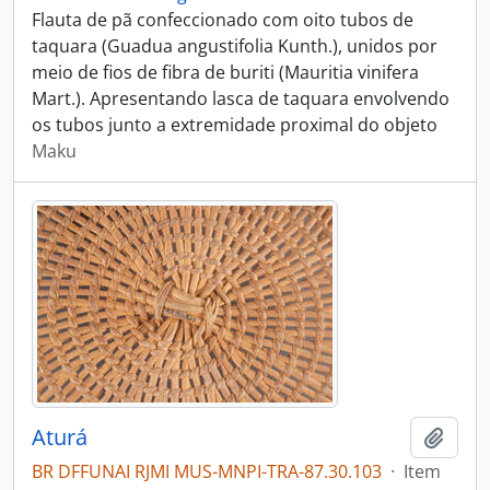
Flauta de pã confeccionado com oito tubos de
taquara (Guadua angustifolia Kunth.), unidos por
meio de fios de fibra de buriti (Mauritia vinifera
Mart.). Apresentando lasca de taquara envolvendo
os tubos junto a extremidade proximal do objeto
Maku
Aturá
Adici
BR DFFUNAI RJMI MUS-MNPI-TRA-87.30.103
·
Item