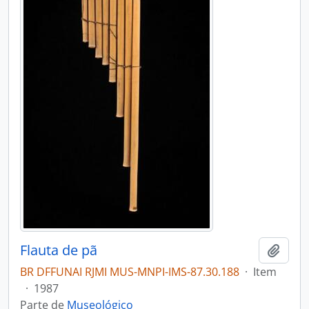
Flauta de pã
Adici
BR DFFUNAI RJMI MUS-MNPI-IMS-87.30.188
·
Item
·
1987
Parte de
Museológico