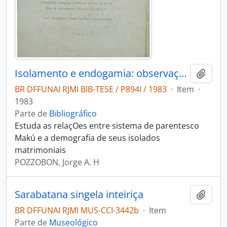
Isolamento e endogamia: observaçoes sobre a organização social dos índios Maku
Adici
BR DFFUNAI RJMI BIB-TESE / P894I / 1983
·
Item
·
1983
Parte de
Bibliográfico
Estuda as relaçOes entre sistema de parentesco
Makú e a demografia de seus isolados
matrimoniais
POZZOBON, Jorge A. H
Sarabatana singela inteiriça
Adici
BR DFFUNAI RJMI MUS-CCI-3442b
·
Item
Parte de
Museológico