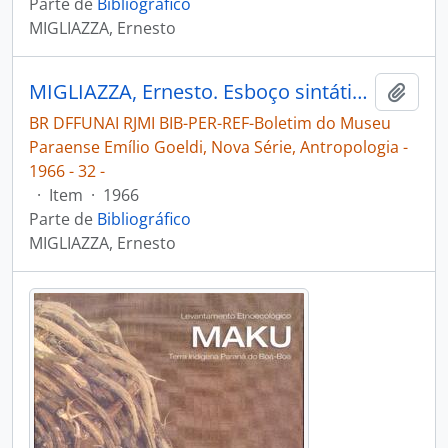
Parte de
Bibliográfico
MIGLIAZZA, Ernesto
MIGLIAZZA, Ernesto. Esboço sintático de um "corpus" da língua máku [Boletim do Museu Paraense Emílio Goeldi, Nova Série, Antropologia]
Adici
BR DFFUNAI RJMI BIB-PER-REF-Boletim do Museu
Paraense Emílio Goeldi, Nova Série, Antropologia -
1966 - 32 -
·
Item
·
1966
Parte de
Bibliográfico
MIGLIAZZA, Ernesto