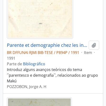
Parente et demographie chez les indiens Maku
Adici
BR DFFUNAI RJMI BIB-TESE / P894P / 1991
·
Item
·
1991
Parte de
Bibliográfico
Introduz alguns avanços teóricos do tema
´´parentesco e demografia``, relacionados ao grupo
Makú
POZZOBON, Jorge A. H