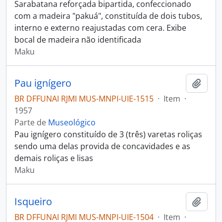
Sarabatana reforçada bipartida, confeccionado
com a madeira "pakuá", constituída de dois tubos,
interno e externo reajustadas com cera. Exibe
bocal de madeira não identificada
Maku
Pau ignígero
Adici
BR DFFUNAI RJMI MUS-MNPI-UIE-1515
·
Item
·
1957
Parte de
Museológico
Pau ignígero constituído de 3 (três) varetas roliças
sendo uma delas provida de concavidades e as
demais roliças e lisas
Maku
Isqueiro
Adici
BR DFFUNAI RJMI MUS-MNPI-UIE-1504
·
Item
·