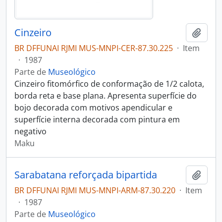
Cinzeiro
Adici
BR DFFUNAI RJMI MUS-MNPI-CER-87.30.225
·
Item
·
1987
Parte de
Museológico
Cinzeiro fitomórfico de conformação de 1/2 calota,
borda reta e base plana. Apresenta superfície do
bojo decorada com motivos apendicular e
superfície interna decorada com pintura em
negativo
Maku
Sarabatana reforçada bipartida
Adici
BR DFFUNAI RJMI MUS-MNPI-ARM-87.30.220
·
Item
·
1987
Parte de
Museológico