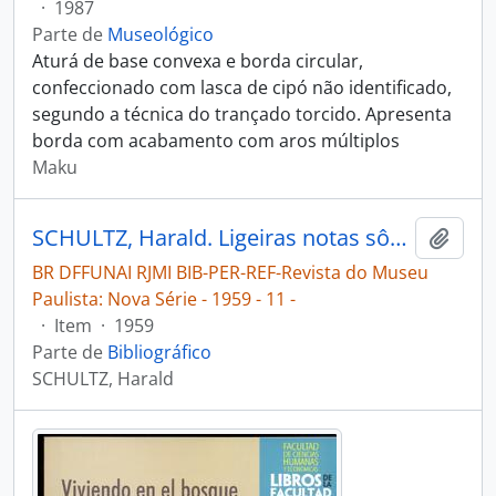
·
1987
Parte de
Museológico
Aturá de base convexa e borda circular,
confeccionado com lasca de cipó não identificado,
segundo a técnica do trançado torcido. Apresenta
borda com acabamento com aros múltiplos
Maku
SCHULTZ, Harald. Ligeiras notas sôbre os Makú do Paraná Boá-Boá [Revista do Museu Paulista: Nova Série]
Adici
BR DFFUNAI RJMI BIB-PER-REF-Revista do Museu
Paulista: Nova Série - 1959 - 11 -
·
Item
·
1959
Parte de
Bibliográfico
SCHULTZ, Harald