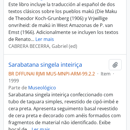
Este libro incluye la traducción al español de dos
textos clásicos sobre los pueblos makú (Die Maku
de Theodor Koch-Grunberg (1906) y Vrjwillige
onvriheid: de makú in West Amazonas de P. van
Emst (1966). Adicionalmente se incluyen los textos
de Renato
…
Ler mais
CABRERA BECERRA, Gabriel (ed)
Sarabatana singela inteiriça
Adici
BR DFFUNAI RJMI MUS-MNPI-ARM-99.2.2
·
Item
·
1999
Parte de
Museológico
Sarabatana singela inteiriça confeccionado com
tubo de taquara simples, revestido de cipó-imbé e
cera preta. Apresenta seguimento basal revestido
de cera preta e decorado com anéis formados com
fragmentos de material não identificado. Exibe
bocal de
…
Ler mais