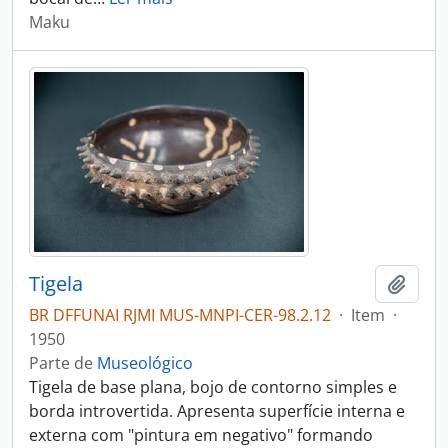
Maku
Tigela
Adici
BR DFFUNAI RJMI MUS-MNPI-CER-98.2.12
·
Item
·
1950
Parte de
Museológico
Tigela de base plana, bojo de contorno simples e
borda introvertida. Apresenta superfície interna e
externa com "pintura em negativo" formando