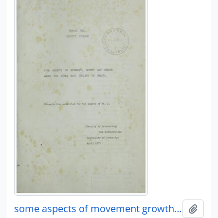
some aspects of movement growth and change among the Hupdu Maku indians of Brazil
Adici