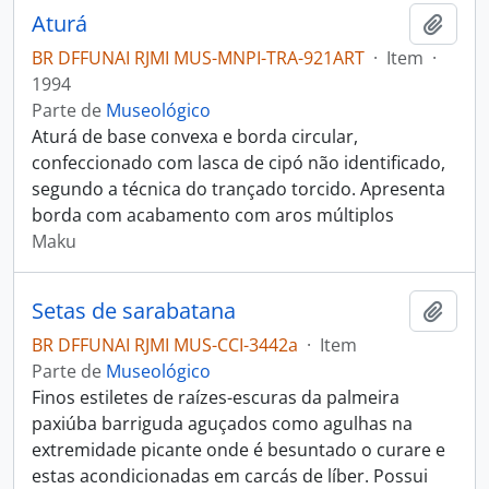
Aturá
Adici
BR DFFUNAI RJMI MUS-MNPI-TRA-921ART
·
Item
·
1994
Parte de
Museológico
Aturá de base convexa e borda circular,
confeccionado com lasca de cipó não identificado,
segundo a técnica do trançado torcido. Apresenta
borda com acabamento com aros múltiplos
Maku
Setas de sarabatana
Adici
BR DFFUNAI RJMI MUS-CCI-3442a
·
Item
Parte de
Museológico
Finos estiletes de raízes-escuras da palmeira
paxiúba barriguda aguçados como agulhas na
extremidade picante onde é besuntado o curare e
estas acondicionadas em carcás de líber. Possui