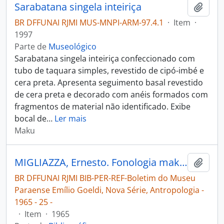
Sarabatana singela inteiriça
Adici
BR DFFUNAI RJMI MUS-MNPI-ARM-97.4.1
·
Item
·
1997
Parte de
Museológico
Sarabatana singela inteiriça confeccionado com
tubo de taquara simples, revestido de cipó-imbé e
cera preta. Apresenta seguimento basal revestido
de cera preta e decorado com anéis formados com
fragmentos de material não identificado. Exibe
bocal de
…
Ler mais
Maku
MIGLIAZZA, Ernesto. Fonologia maku [Boletim do Museu Paraense Emílio Goeldi, Nova Série, Antropologia]
Adici
BR DFFUNAI RJMI BIB-PER-REF-Boletim do Museu
Paraense Emílio Goeldi, Nova Série, Antropologia -
1965 - 25 -
·
Item
·
1965