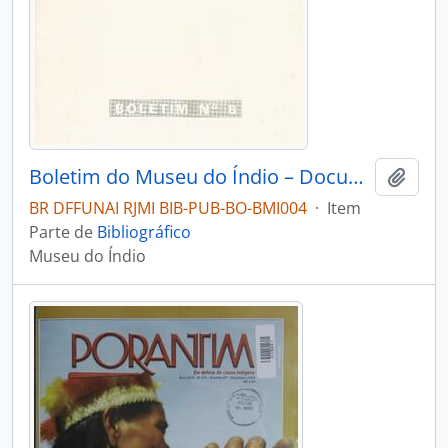
Boletim do Museu do Índio – Documentação – Nº 8
Adici
BR DFFUNAI RJMI BIB-PUB-BO-BMI004
·
Item
Parte de
Bibliográfico
Museu do Índio