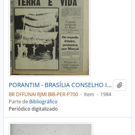
PORANTIM - BRASÍLIA CONSELHO INDIGENISTA MISSIONÁRIO - 1984 - Nº5960
Adici
BR DFFUNAI RJMI BIB-PER-P700
·
Item
·
1984
Parte de
Bibliográfico
Periódico digitalizado