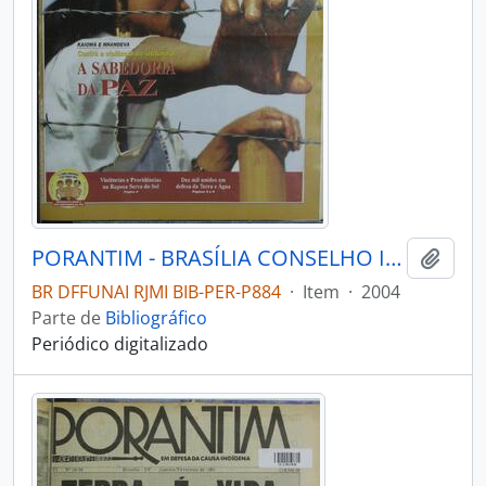
PORANTIM - BRASÍLIA CONSELHO INDIGENISTA MISSIONÁRIO - 2004 - Nº271
Adici
BR DFFUNAI RJMI BIB-PER-P884
·
Item
·
2004
Parte de
Bibliográfico
Periódico digitalizado