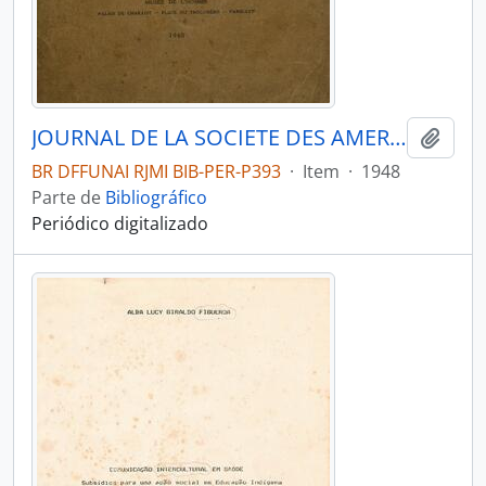
JOURNAL DE LA SOCIETE DES AMERICANISTES DE PARIS - PARIS FR MUSEE DE L HOMME - 1948 - Nº37
Adici
BR DFFUNAI RJMI BIB-PER-P393
·
Item
·
1948
Parte de
Bibliográfico
Periódico digitalizado