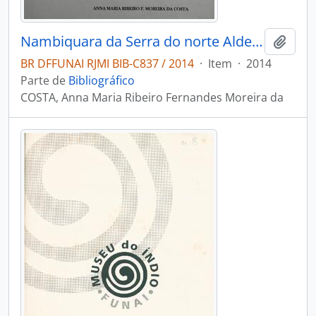
Nambiquara da Serra do norte Aldeia sowaintê: sangue escorrendo pela folha seca
Adici
BR DFFUNAI RJMI BIB-C837 / 2014
·
Item
·
2014
Parte de
Bibliográfico
COSTA, Anna Maria Ribeiro Fernandes Moreira da