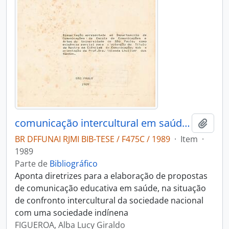
comunicação intercultural em saúde: subsídios para uma ação social em educação indígena
Adici
BR DFFUNAI RJMI BIB-TESE / F475C / 1989
·
Item
·
1989
Parte de
Bibliográfico
Aponta diretrizes para a elaboração de propostas
de comunicação educativa em saúde, na situação
de confronto intercultural da sociedade nacional
com uma sociedade indínena
FIGUEROA, Alba Lucy Giraldo