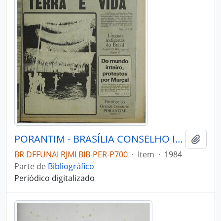
PORANTIM - BRASÍLIA CONSELHO INDIGENISTA MISSIONÁRIO - 1984 - Nº5960
Adici
BR DFFUNAI RJMI BIB-PER-P700
·
Item
·
1984
Parte de
Bibliográfico
Periódico digitalizado