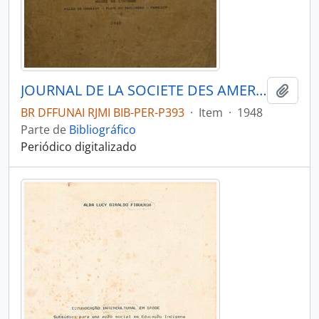
JOURNAL DE LA SOCIETE DES AMERICANISTES DE PARIS - PARIS FR MUSEE DE L HOMME - 1948 - Nº37
Adici
BR DFFUNAI RJMI BIB-PER-P393
·
Item
·
1948
Parte de
Bibliográfico
Periódico digitalizado