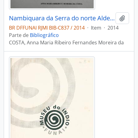
Nambiquara da Serra do norte Aldeia sowaintê: sangue escorrendo pela folha seca
Adici
BR DFFUNAI RJMI BIB-C837 / 2014
·
Item
·
2014
Parte de
Bibliográfico
COSTA, Anna Maria Ribeiro Fernandes Moreira da