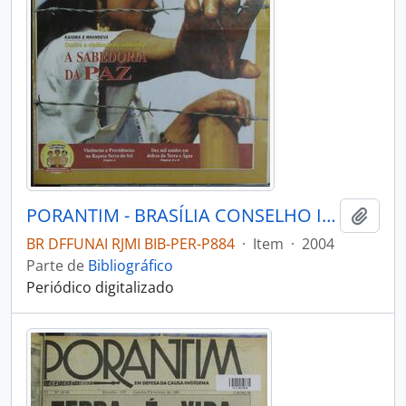
PORANTIM - BRASÍLIA CONSELHO INDIGENISTA MISSIONÁRIO - 2004 - Nº271
Adici
BR DFFUNAI RJMI BIB-PER-P884
·
Item
·
2004
Parte de
Bibliográfico
Periódico digitalizado