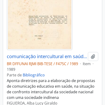
comunicação intercultural em saúde: subsídios para uma ação social em educação indígena
Adici
BR DFFUNAI RJMI BIB-TESE / F475C / 1989
·
Item
·
1989
Parte de
Bibliográfico
Aponta diretrizes para a elaboração de propostas
de comunicação educativa em saúde, na situação
de confronto intercultural da sociedade nacional
com uma sociedade indínena
FIGUEROA, Alba Lucy Giraldo