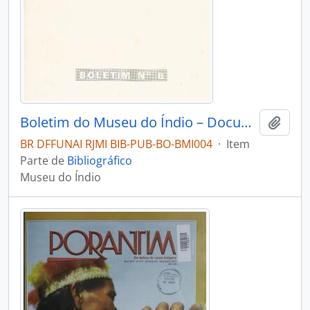
Boletim do Museu do Índio – Documentação – Nº 8
Adici
BR DFFUNAI RJMI BIB-PUB-BO-BMI004
·
Item
Parte de
Bibliográfico
Museu do Índio