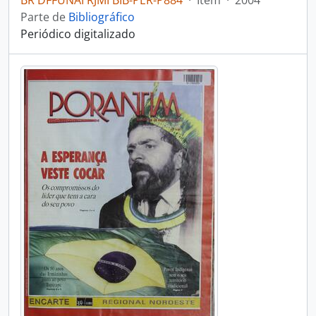
BR DFFUNAI RJMI BIB-PER-P884
·
Item
·
2004
Parte de
Bibliográfico
Periódico digitalizado