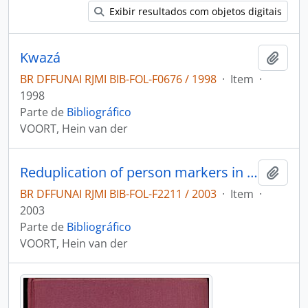
Exibir resultados com objetos digitais
Kwazá
Adici
BR DFFUNAI RJMI BIB-FOL-F0676 / 1998
·
Item
·
1998
Parte de
Bibliográfico
VOORT, Hein van der
Reduplication of person markers in Kwaza
Adici
BR DFFUNAI RJMI BIB-FOL-F2211 / 2003
·
Item
·
2003
Parte de
Bibliográfico
VOORT, Hein van der