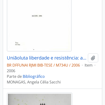
Uniãoluta liberdade e resistência: as organizaçoes de mulheres indígenas da Amazonia brasileira
Adici
BR DFFUNAI RJMI BIB-TESE / M734U / 2006
·
Item
·
2006
Parte de
Bibliográfico
MONAGAS, Angela Célia Sacchi