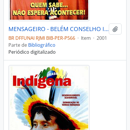
MENSAGEIRO - BELÉM CONSELHO INDIGENISTA MISSIONÁRIO - 2001 - Nº129
Adici
BR DFFUNAI RJMI BIB-PER-P566
·
Item
·
2001
Parte de
Bibliográfico
Periódico digitalizado