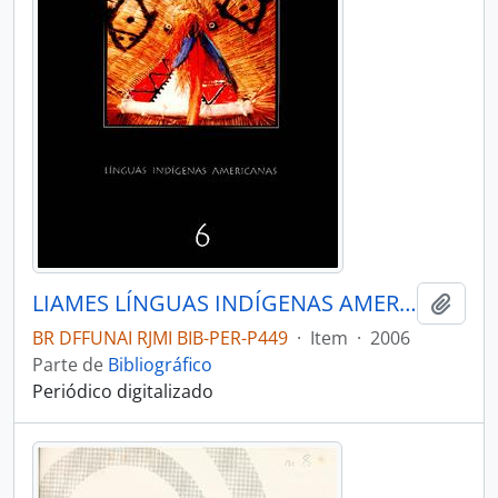
LIAMES LÍNGUAS INDÍGENAS AMERICANAS - CAMPINAS SP UNICAMP INSTITUTO DE EST - 2006 - Nº06
Adici
BR DFFUNAI RJMI BIB-PER-P449
·
Item
·
2006
Parte de
Bibliográfico
Periódico digitalizado