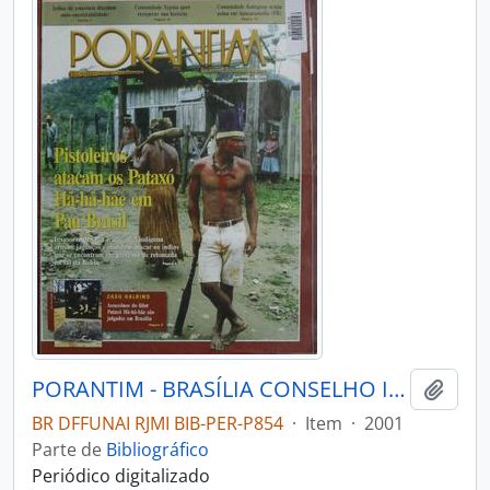
PORANTIM - BRASÍLIA CONSELHO INDIGENISTA MISSIONÁRIO - 2001 - Nº240
Adici
BR DFFUNAI RJMI BIB-PER-P854
·
Item
·
2001
Parte de
Bibliográfico
Periódico digitalizado