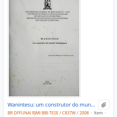
Wanintesu: um construtor do mundo Nambiquara
Adici
BR DFFUNAI RJMI BIB-TESE / C837W / 2008
·
Item
·