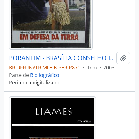
PORANTIM - BRASÍLIA CONSELHO INDIGENISTA MISSIONÁRIO - 2003 - Nº257
Adici
BR DFFUNAI RJMI BIB-PER-P871
·
Item
·
2003
Parte de
Bibliográfico
Periódico digitalizado