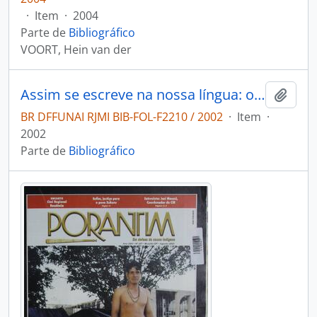
·
Item
·
2004
Parte de
Bibliográfico
VOORT, Hein van der
Assim se escreve na nossa língua: o livro do Kwazá
Adici
BR DFFUNAI RJMI BIB-FOL-F2210 / 2002
·
Item
·
2002
Parte de
Bibliográfico