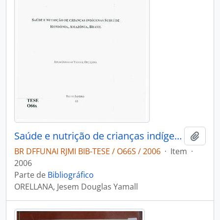
Saúde e nutrição de crianças indígenas Suruí de rondonia Amazonia Brasil
Adici
BR DFFUNAI RJMI BIB-TESE / O66S / 2006
·
Item
·
2006
Parte de
Bibliográfico
ORELLANA, Jesem Douglas Yamall