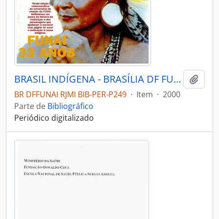
BRASIL INDÍGENA - BRASÍLIA DF FUNDAÇÃO NACIONAL DO ÍNDIO - 2000 - Nº01
Adici
BR DFFUNAI RJMI BIB-PER-P249
·
Item
·
2000
Parte de
Bibliográfico
Periódico digitalizado