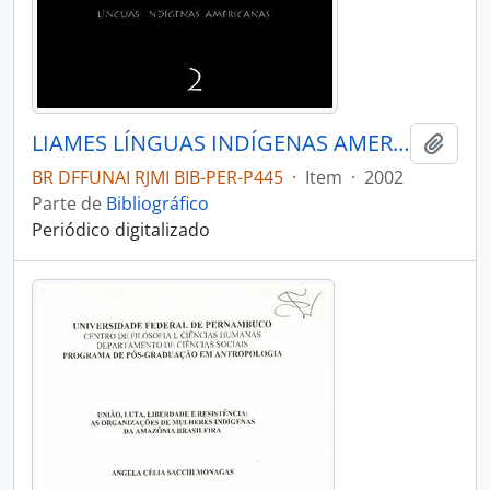
LIAMES LÍNGUAS INDÍGENAS AMERICANAS - CAMPINAS SP UNICAMP INSTITUTO DE EST - 2002 - Nº02
Adici
BR DFFUNAI RJMI BIB-PER-P445
·
Item
·
2002
Parte de
Bibliográfico
Periódico digitalizado