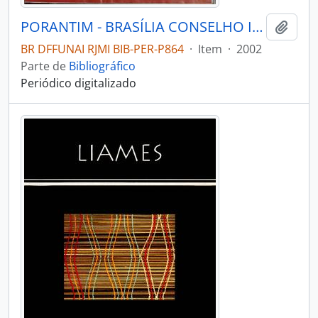
PORANTIM - BRASÍLIA CONSELHO INDIGENISTA MISSIONÁRIO - 2002 - Nº250
Adici
BR DFFUNAI RJMI BIB-PER-P864
·
Item
·
2002
Parte de
Bibliográfico
Periódico digitalizado