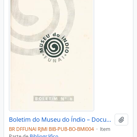
Boletim do Museu do Índio – Documentação – Nº 8
Adici
BR DFFUNAI RJMI BIB-PUB-BO-BMI004
·
Item
Parte de
Bibliográfico