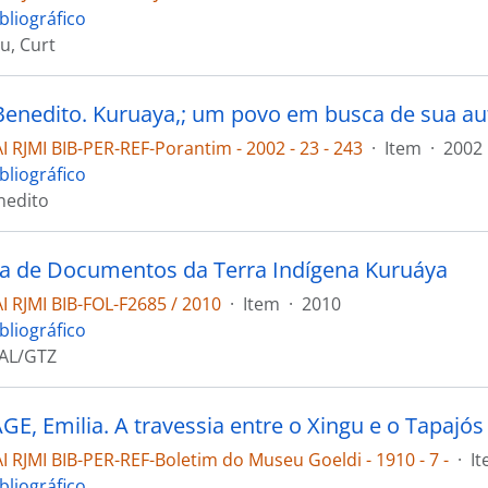
bliográfico
u, Curt
Benedito. Kuruaya,; um povo em busca de sua a
 RJMI BIB-PER-REF-Porantim - 2002 - 23 - 243
·
Item
·
2002
bliográfico
nedito
a de Documentos da Terra Indígena Kuruáya
 RJMI BIB-FOL-F2685 / 2010
·
Item
·
2010
bliográfico
AL/GTZ
E, Emilia. A travessia entre o Xingu e o Tapajó
 RJMI BIB-PER-REF-Boletim do Museu Goeldi - 1910 - 7 -
·
I
bliográfico