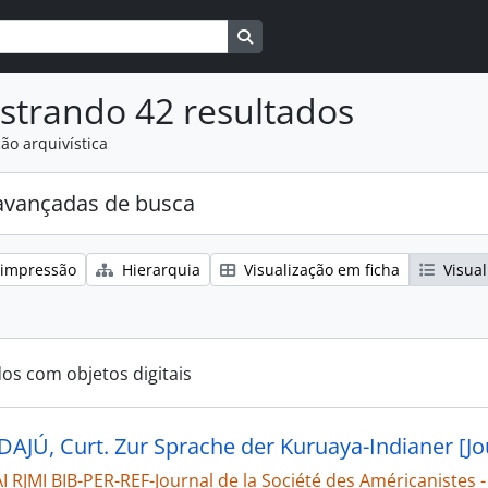
Busque na página de navegaçã
strando 42 resultados
ão arquivística
avançadas de busca
 impressão
Hierarquia
Visualização em ficha
Visual
dos com objetos digitais
JÚ, Curt. Zur Sprache der Kuruaya-Indianer [Jou
RJMI BIB-PER-REF-Journal de la Société des Américanistes - 