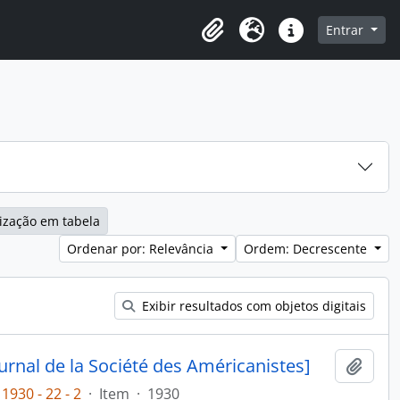
o
Entrar
Área de Transferência
Idioma
Atalhos
ização em tabela
Ordenar por: Relevância
Ordem: Decrescente
Exibir resultados com objetos digitais
rnal de la Société des Américanistes]
Adici
1930 - 22 - 2
·
Item
·
1930