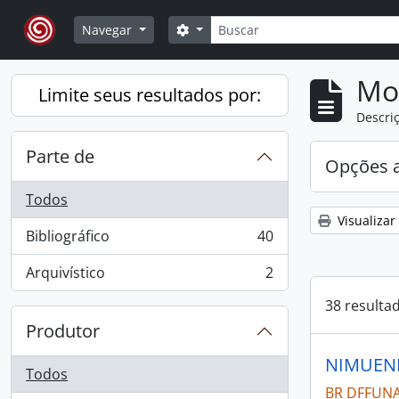
Skip to main content
Buscar
Opções de busca
Navegar
Mo
Limite seus resultados por:
Descriç
Parte de
Opções 
Todos
Visualizar
Bibliográfico
40
, 40 resultados
Arquivístico
2
, 2 resultados
38 resulta
Produtor
NIMUENDA
Todos
BR DFFUNAI 