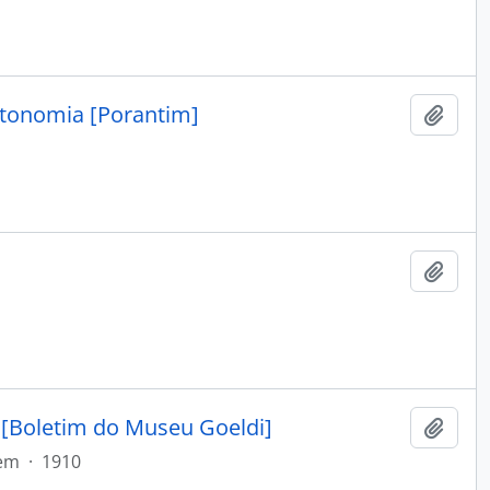
utonomia [Porantim]
Adici
Adici
s [Boletim do Museu Goeldi]
Adici
tem
·
1910