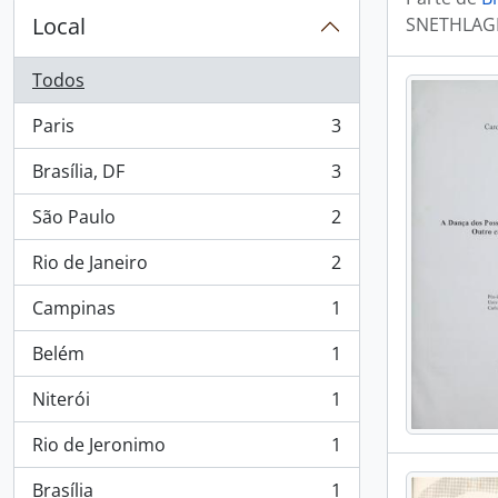
Local
SNETHLAGE
Todos
Paris
3
, 3 resultados
Brasília, DF
3
, 3 resultados
São Paulo
2
, 2 resultados
Rio de Janeiro
2
, 2 resultados
Campinas
1
, 1 resultados
Belém
1
, 1 resultados
Niterói
1
, 1 resultados
Rio de Jeronimo
1
, 1 resultados
Brasília
1