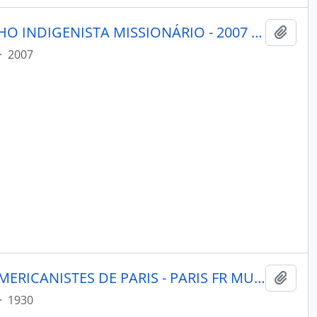
MENSAGEIRO - BELÉM CONSELHO INDIGENISTA MISSIONÁRIO - 2007 - Nº164
Adici
·
2007
JOURNAL DE LA SOCIETE DES AMERICANISTES DE PARIS - PARIS FR MUSEE DE L HOMME - 1930 - Nº22 - 02
Adici
·
1930