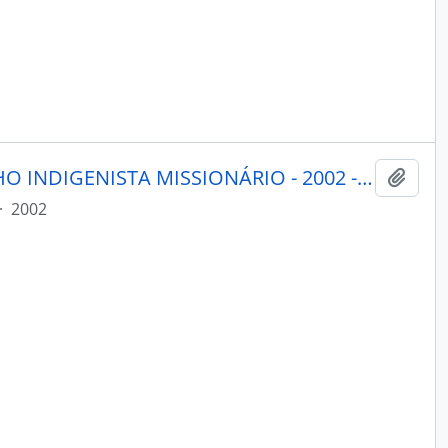
PORANTIM - BRASÍLIA CONSELHO INDIGENISTA MISSIONÁRIO - 2002 - Nº243
Adici
·
2002