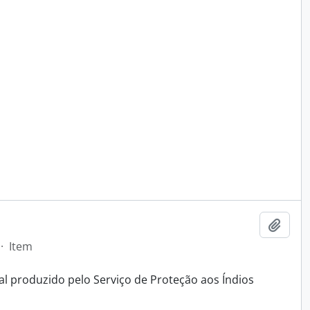
Adici
·
Item
al produzido pelo Serviço de Proteção aos Índios