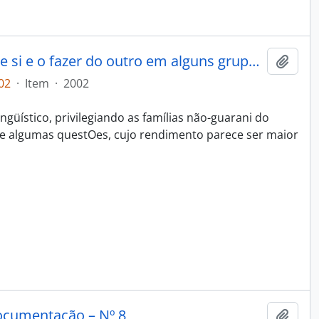
A dança dos possíveis: o fazer de si e o fazer do outro em alguns grupos Tupi
Adici
02
·
Item
·
2002
ngüístico, privilegiando as famílias não-guarani do
de algumas questOes, cujo rendimento parece ser maior
ocumentação – Nº 8
Adici