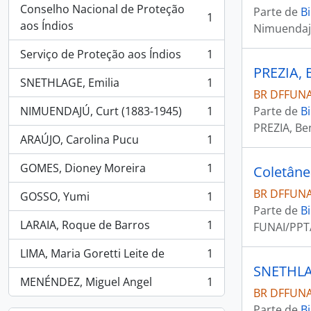
Conselho Nacional de Proteção
Parte de
Bi
1
, 1 resultados
aos Índios
Nimuendaj
Serviço de Proteção aos Índios
1
, 1 resultados
PREZIA, 
SNETHLAGE, Emilia
1
, 1 resultados
BR DFFUNAI
NIMUENDAJÚ, Curt (1883-1945)
1
Parte de
Bi
, 1 resultados
PREZIA, Be
ARAÚJO, Carolina Pucu
1
, 1 resultados
GOMES, Dioney Moreira
1
Coletâne
, 1 resultados
BR DFFUNAI
GOSSO, Yumi
1
, 1 resultados
Parte de
Bi
LARAIA, Roque de Barros
1
FUNAI/PPT
, 1 resultados
LIMA, Maria Goretti Leite de
1
, 1 resultados
SNETHLAG
MENÉNDEZ, Miguel Angel
1
, 1 resultados
BR DFFUNAI
Parte de
Bi