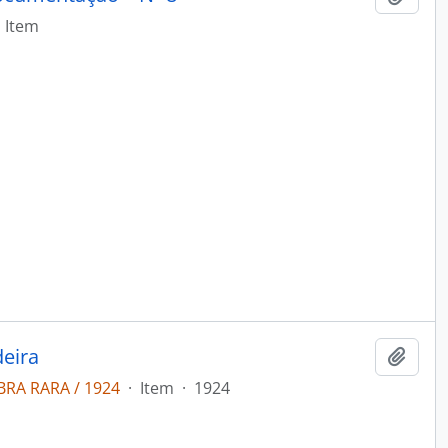
Item
deira
Adici
BRA RARA / 1924
·
Item
·
1924