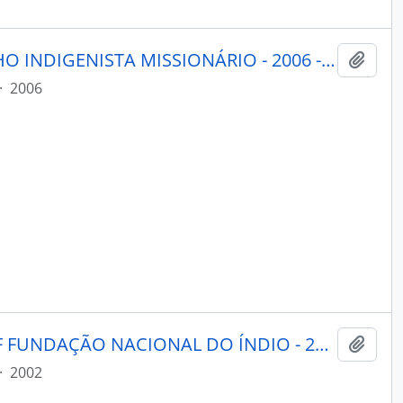
PORANTIM - BRASÍLIA CONSELHO INDIGENISTA MISSIONÁRIO - 2006 - Nº290
Adici
·
2006
BRASIL INDÍGENA - BRASÍLIA DF FUNDAÇÃO NACIONAL DO ÍNDIO - 2002 - Nº10
Adici
·
2002