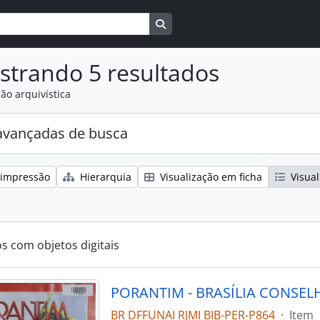
Busque na página de navegaçã
strando 5 resultados
ão arquivística
avançadas de busca
 impressão
Hierarquia
Visualização em ficha
Visual
os com objetos digitais
BR DFFUNAI RJMI BIB-PER-P864
·
Item