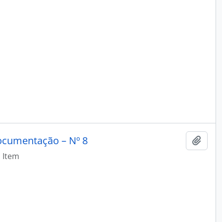
ocumentação – Nº 8
Adici
Item