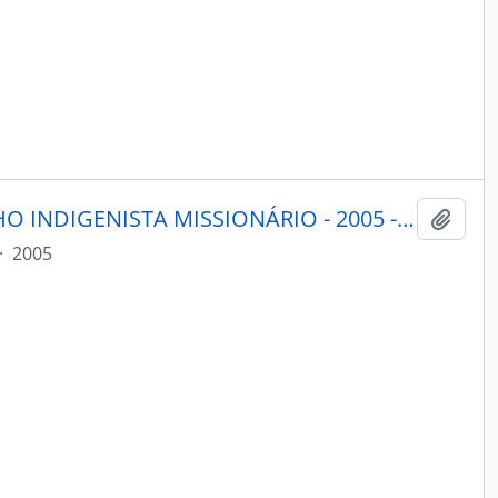
PORANTIM - BRASÍLIA CONSELHO INDIGENISTA MISSIONÁRIO - 2005 - Nº277
Adici
·
2005