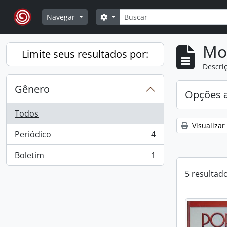
Skip to main content
Buscar
Opções de busca
Navegar
Mo
Limite seus resultados por:
Descriç
Gênero
Opções 
Todos
Visualizar
Periódico
4
, 4 resultados
Boletim
1
, 1 resultados
5 resultad