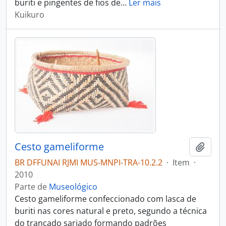
buriti e pingentes de fios de
…
Ler mais
Kuikuro
Cesto gameliforme
Adici
BR DFFUNAI RJMI MUS-MNPI-TRA-10.2.2
·
Item
·
2010
Parte de
Museológico
Cesto gameliforme confeccionado com lasca de
buriti nas cores natural e preto, segundo a técnica
do trançado sarjado formando padrões