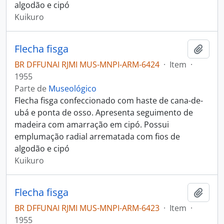
algodão e cipó
Kuikuro
Flecha fisga
Adici
BR DFFUNAI RJMI MUS-MNPI-ARM-6424
·
Item
·
1955
Parte de
Museológico
Flecha fisga confeccionado com haste de cana-de-
ubá e ponta de osso. Apresenta seguimento de
madeira com amarração em cipó. Possui
emplumação radial arrematada com fios de
algodão e cipó
Kuikuro
Flecha fisga
Adici
BR DFFUNAI RJMI MUS-MNPI-ARM-6423
·
Item
·
1955