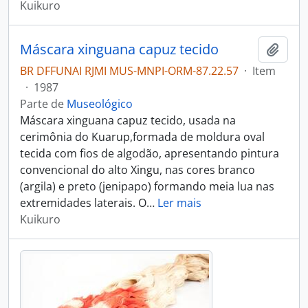
Kuikuro
Máscara xinguana capuz tecido
Adici
BR DFFUNAI RJMI MUS-MNPI-ORM-87.22.57
·
Item
·
1987
Parte de
Museológico
Máscara xinguana capuz tecido, usada na
cerimônia do Kuarup,formada de moldura oval
tecida com fios de algodão, apresentando pintura
convencional do alto Xingu, nas cores branco
(argila) e preto (jenipapo) formando meia lua nas
extremidades laterais. O
…
Ler mais
Kuikuro