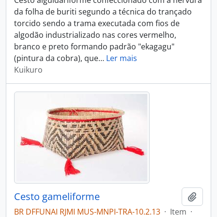
Cesto alguidariforme confeccionado com a nervura
da folha de buriti segundo a técnica do trançado
torcido sendo a trama executada com fios de
algodão industrializado nas cores vermelho,
branco e preto formando padrão "ekagagu"
(pintura da cobra), que
…
Ler mais
Kuikuro
Cesto gameliforme
Adici
BR DFFUNAI RJMI MUS-MNPI-TRA-10.2.13
·
Item
·