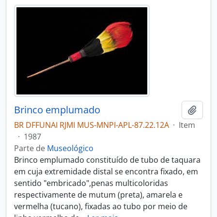
Brinco emplumado
Adici
BR DFFUNAI RJMI MUS-MNPI-APL-87.22.12A
·
Item
·
1987
Parte de
Museológico
Brinco emplumado constituído de tubo de taquara
em cuja extremidade distal se encontra fixado, em
sentido "embricado",penas multicoloridas
respectivamente de mutum (preta), amarela e
vermelha (tucano), fixadas ao tubo por meio de