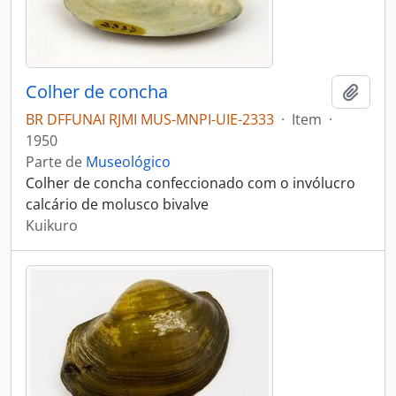
Colher de concha
Adici
BR DFFUNAI RJMI MUS-MNPI-UIE-2333
·
Item
·
1950
Parte de
Museológico
Colher de concha confeccionado com o invólucro
calcário de molusco bivalve
Kuikuro