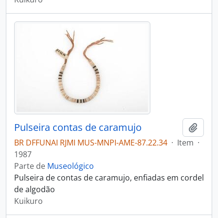
Pulseira contas de caramujo
Adici
BR DFFUNAI RJMI MUS-MNPI-AME-87.22.34
·
Item
·
1987
Parte de
Museológico
Pulseira de contas de caramujo, enfiadas em cordel
de algodão
Kuikuro