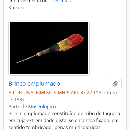
linha vermelha de
…
Ler mais
Kuikuro
Brinco emplumado
Adici
BR DFFUNAI RJMI MUS-MNPI-APL-87.22.11A
·
Item
·
1987
Parte de
Museológico
Brinco emplumado constituído de tubo de taquara
em cuja extremidade distal se encontra fixado, em
sentido "embricado",penas multicoloridas