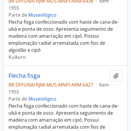
BR DFFUNAI RJMI MUS-MNPI-ARM-6438
·
Item
·
1955
Parte de
Museológico
Flecha fisga confeccionado com haste de cana-de-
ubá e ponta de osso. Apresenta seguimento de
madeira com amarração em cipó. Possui
emplumação radial arrematada com fios de
algodão e cipó
Kuikuro
Flecha fisga
Adici
BR DFFUNAI RJMI MUS-MNPI-ARM-6427
·
Item
·
1955
Parte de
Museológico
Flecha fisga confeccionado com haste de cana-de-
ubá e ponta de osso. Apresenta seguimento de
madeira com amarração em cipó. Possui
emplumação radial arrematada com fios de