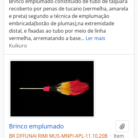
Brinco emplumado constituído de tubo de taquara
recoberto por penas de tucano (vermelha, amarela
e preta) segundo a técnica de emplumação
embricada(botão de plumas),na extremidade
distal, e fixadas ao tubo por meio de linha
vermelha, arrematando a base
…
Ler mais
Kuikuro
Brinco emplumado
Adici
BR DFFUNAI RJMI MUS-MNPI-APL-11.10.20B
·
Item