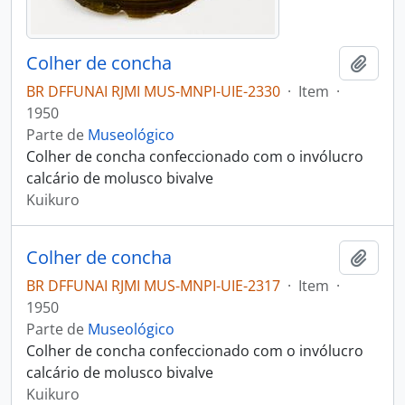
Colher de concha
Adici
BR DFFUNAI RJMI MUS-MNPI-UIE-2330
·
Item
·
1950
Parte de
Museológico
Colher de concha confeccionado com o invólucro
calcário de molusco bivalve
Kuikuro
Colher de concha
Adici
BR DFFUNAI RJMI MUS-MNPI-UIE-2317
·
Item
·
1950
Parte de
Museológico
Colher de concha confeccionado com o invólucro
calcário de molusco bivalve
Kuikuro