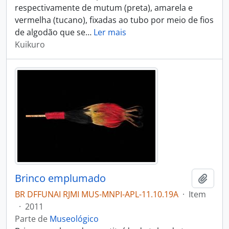
respectivamente de mutum (preta), amarela e
vermelha (tucano), fixadas ao tubo por meio de fios
de algodão que se
…
Ler mais
Kuikuro
Brinco emplumado
Adici
BR DFFUNAI RJMI MUS-MNPI-APL-11.10.19A
·
Item
·
2011
Parte de
Museológico