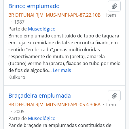
Brinco emplumado
Adici
BR DFFUNAI RJMI MUS-MNPI-APL-87.22.10B
·
Item
·
1987
Parte de
Museológico
Brinco emplumado constituído de tubo de taquara
em cuja extremidade distal se encontra fixado, em
sentido "embricado",penas multicoloridas
respectivamente de mutum (preta), amarela
(tucano) vermelha (arara), fixadas ao tubo por meio
de fios de algodão
…
Ler mais
Kuikuro
Braçadeira emplumada
Adici
BR DFFUNAI RJMI MUS-MNPI-APL-05.4.306A
·
Item
·
2005
Parte de
Museológico
Par de braçadeira emplumadas constituídas de