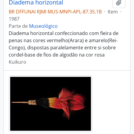
Diadema horizontal
Adici
BR DFFUNAI RJMI MUS-MNPI-APL-87.35.1B
·
Item
·
1987
Parte de
Museológico
Diadema horizontal confeccionado com fieira de
penas nas cores vermelho(Arara) e amarelo(Rei-
Congo), dispostas paralelamente entre si sobre
cordel-base de fios de algodão na cor rosa
Kuikuro