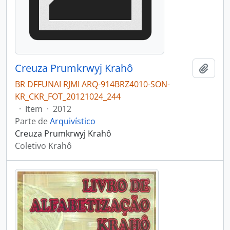
Creuza Prumkrwyj Krahô
Adici
BR DFFUNAI RJMI ARQ-914BRZ4010-SON-
KR_CKR_FOT_20121024_244
·
Item
·
2012
Parte de
Arquivístico
Creuza Prumkrwyj Krahô
Coletivo Krahô