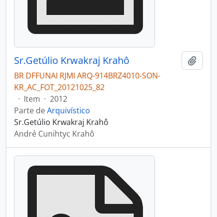
Sr.Getúlio Krwakraj Krahô
Adici
BR DFFUNAI RJMI ARQ-914BRZ4010-SON-
KR_AC_FOT_20121025_82
·
Item
·
2012
Parte de
Arquivístico
Sr.Getúlio Krwakraj Krahô
André Cunihtyc Krahô