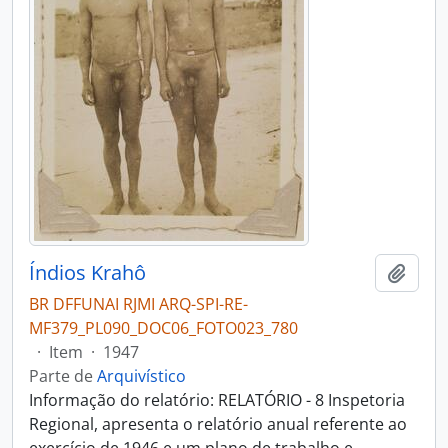
Índios Krahô
Adici
BR DFFUNAI RJMI ARQ-SPI-RE-
MF379_PL090_DOC06_FOTO023_780
·
Item
·
1947
Parte de
Arquivístico
Informação do relatório: RELATÓRIO - 8 Inspetoria
Regional, apresenta o relatório anual referente ao