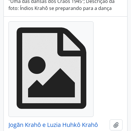
"Uma das dansas dos Craôs 1945"; Descrição da
foto: Índios Krahô se preparando para a dança
Jogãn Krahô e Luzia Huhkô Krahô
Adici