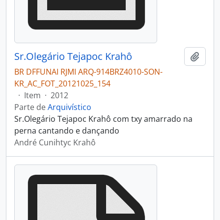
Sr.Olegário Tejapoc Krahô
Adici
BR DFFUNAI RJMI ARQ-914BRZ4010-SON-
KR_AC_FOT_20121025_154
·
Item
·
2012
Parte de
Arquivístico
Sr.Olegário Tejapoc Krahô com txy amarrado na
perna cantando e dançando
André Cunihtyc Krahô