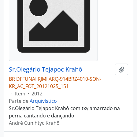
Sr.Olegário Tejapoc Krahô
Adici
BR DFFUNAI RJMI ARQ-914BRZ4010-SON-
KR_AC_FOT_20121025_151
·
Item
·
2012
Parte de
Arquivístico
Sr.Olegário Tejapoc Krahô com txy amarrado na
perna cantando e dançando
André Cunihtyc Krahô