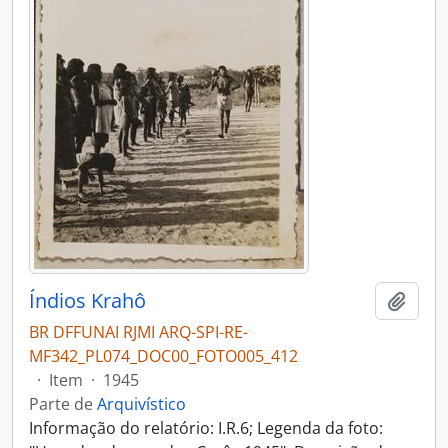
Índios Krahô
Adici
BR DFFUNAI RJMI ARQ-SPI-RE-
MF342_PL074_DOC00_FOTO005_412
·
Item
·
1945
Parte de
Arquivístico
Informação do relatório: I.R.6; Legenda da foto: