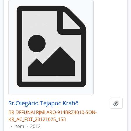
Sr.Olegário Tejapoc Krahô
Adici
BR DFFUNAI RJMI ARQ-914BRZ4010-SON-
KR_AC_FOT_20121025_153
·
Item
·
2012