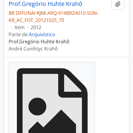
Prof.Gregório Huhte Krahô
Adici
BR DFFUNAI RJMI ARQ-914BRZ4010-SON-
KR_AC_FOT_20121025_70
·
Item
·
2012
Parte de
Arquivístico
Prof.Gregório Huhte Krahô
André Cunihtyc Krahô