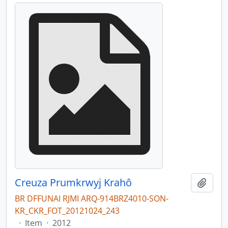
Creuza Prumkrwyj Krahô
Adici
BR DFFUNAI RJMI ARQ-914BRZ4010-SON-
KR_CKR_FOT_20121024_243
·
Item
·
2012