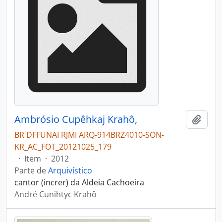
Ambrósio Cupêhkaj Krahô,
Adici
BR DFFUNAI RJMI ARQ-914BRZ4010-SON-
KR_AC_FOT_20121025_179
·
Item
·
2012
Parte de
Arquivístico
cantor (increr) da Aldeia Cachoeira
André Cunihtyc Krahô