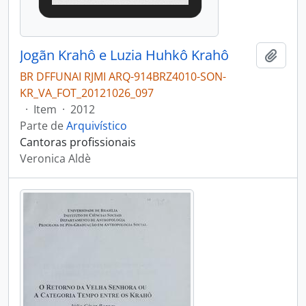
Jogãn Krahô e Luzia Huhkô Krahô
Adici
BR DFFUNAI RJMI ARQ-914BRZ4010-SON-
KR_VA_FOT_20121026_097
·
Item
·
2012
Parte de
Arquivístico
Cantoras profissionais
Veronica Aldè