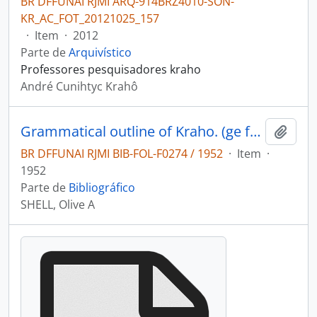
BR DFFUNAI RJMI ARQ-914BRZ4010-SON-
KR_AC_FOT_20121025_157
·
Item
·
2012
Parte de
Arquivístico
Professores pesquisadores kraho
André Cunihtyc Krahô
Grammatical outline of Kraho. (ge familiy)
Adici
BR DFFUNAI RJMI BIB-FOL-F0274 / 1952
·
Item
·
1952
Parte de
Bibliográfico
SHELL, Olive A