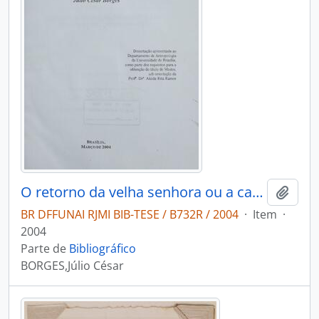
O retorno da velha senhora ou a categoria tempo entre os Kraho
Adici
BR DFFUNAI RJMI BIB-TESE / B732R / 2004
·
Item
·
2004
Parte de
Bibliográfico
BORGES,Júlio César