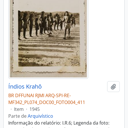
Índios Krahô
Adici
BR DFFUNAI RJMI ARQ-SPI-RE-
MF342_PL074_DOC00_FOTO004_411
·
Item
·
1945
Parte de
Arquivístico
Informação do relatório: I.R.6; Legenda da foto: