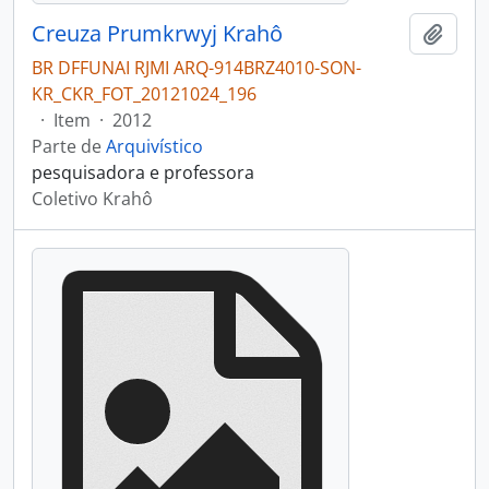
Creuza Prumkrwyj Krahô
Adici
BR DFFUNAI RJMI ARQ-914BRZ4010-SON-
KR_CKR_FOT_20121024_196
·
Item
·
2012
Parte de
Arquivístico
pesquisadora e professora
Coletivo Krahô