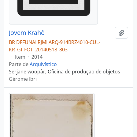
Jovem Krahô
Adici
BR DFFUNAI RJMI ARQ-914BRZ4010-CUL-
KR_GI_FOT_20140518_803
·
Item
·
2014
Parte de
Arquivístico
Serjane woopàr, Oficina de produção de objetos
Gérome Ibri