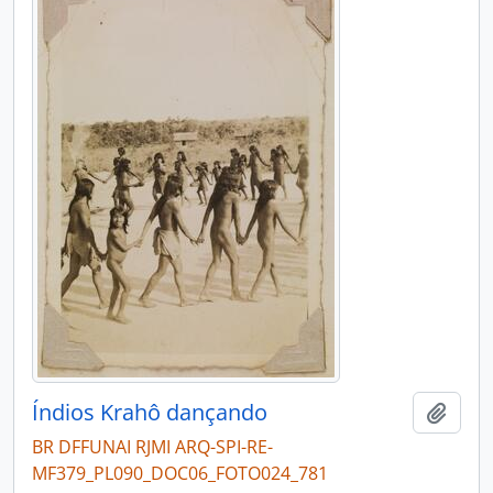
Índios Krahô dançando
Adici
BR DFFUNAI RJMI ARQ-SPI-RE-
MF379_PL090_DOC06_FOTO024_781