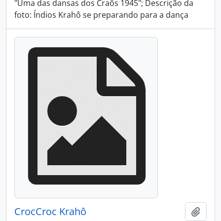
"Uma das dansas dos Craôs 1945"; Descrição da
foto: Índios Krahô se preparando para a dança
CrocCroc Krahô
Adici