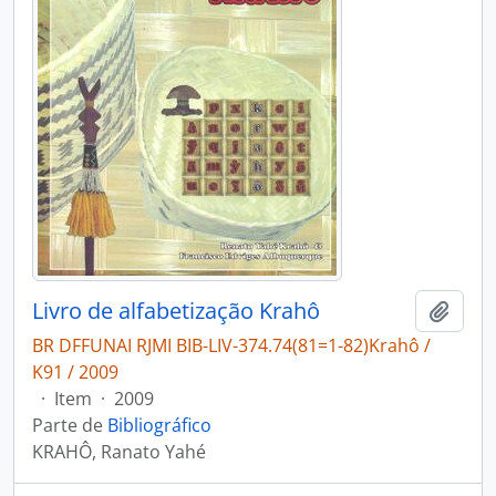
Livro de alfabetização Krahô
Adici
BR DFFUNAI RJMI BIB-LIV-374.74(81=1-82)Krahô /
K91 / 2009
·
Item
·
2009
Parte de
Bibliográfico
KRAHÔ, Ranato Yahé