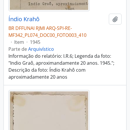
Índio Krahô
Adici
BR DFFUNAI RJMI ARQ-SPI-RE-
MF342_PL074_DOC00_FOTO003_410
·
Item
·
1945
Parte de
Arquivístico
Informação do relatório: I.R.6; Legenda da foto:
"Indio Graô, aproximandamente 20 anos. 1945.";
Descrição da foto: Índio Krahô com
aproximadamente 20 anos