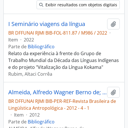
Exibir resultados com objetos digitais
I Seminário viagens da língua
Adici
BR DFFUNAI RJMI BIB-FOL-811.87 / M986 / 2022
·
Item
·
2022
Parte de
Bibliográfico
Relato da experiência à frente do Grupo de
Trabalho Mundial da Década das Línguas Indígenas
e do projeto "Vitalização da Língua Kokama"
Rubim, Altaci Corrêa
Almeida, Alfredo Wagner Berno de; Rubim, Altaci Corrêa. Kokama: a reconquista da língua e as novas fronteiras políticas [Revista Brasileira de Lingüística Antropológica]
Adici
BR DFFUNAI RJMI BIB-PER-REF-Revista Brasileira de
Lingüística Antropológica - 2012 - 4 - 1
·
Item
·
2012
Parte de
Bibliográfico