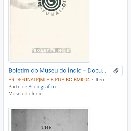
Boletim do Museu do Índio – Documentação – Nº 8
Adici
BR DFFUNAI RJMI BIB-PUB-BO-BMI004
·
Item
Parte de
Bibliográfico
Museu do Índio