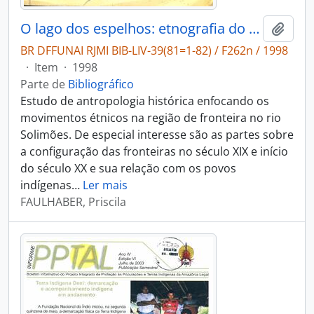
O lago dos espelhos: etnografia do saber sobre a fronteira em Tefé/Amazonas.
Adici
BR DFFUNAI RJMI BIB-LIV-39(81=1-82) / F262n / 1998
·
Item
·
1998
Parte de
Bibliográfico
Estudo de antropologia histórica enfocando os
movimentos étnicos na região de fronteira no rio
Solimões. De especial interesse são as partes sobre
a configuração das fronteiras no século XIX e início
do século XX e sua relação com os povos
indígenas
…
Ler mais
FAULHABER, Priscila