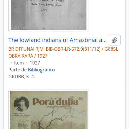
The lowland indians of Amazônia: a survey of the location and religious condiditon of the indians of Colombia, Venezuela, The Guianas, Ecuador, Peru, Brazil and Bolivia.
Adici
BR DFFUNAI RJMI BIB-OBR-LR-572.9(811/12) / G885L
OBRA RARA / 1927
·
Item
·
1927
Parte de
Bibliográfico
GRUBB, K. G