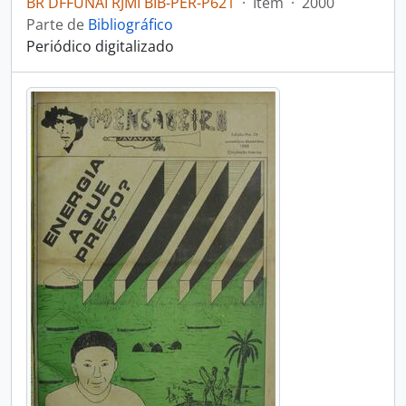
BR DFFUNAI RJMI BIB-PER-P621
·
Item
·
2000
Parte de
Bibliográfico
Periódico digitalizado