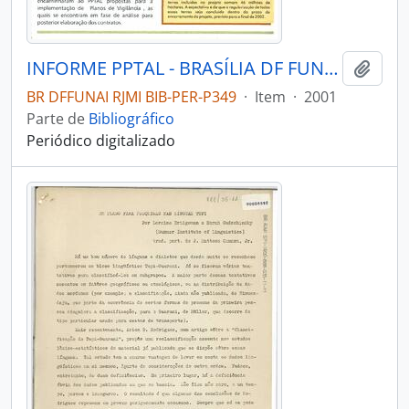
INFORME PPTAL - BRASÍLIA DF FUNAI - 2001 - Nº03
Adici
BR DFFUNAI RJMI BIB-PER-P349
·
Item
·
2001
Parte de
Bibliográfico
Periódico digitalizado