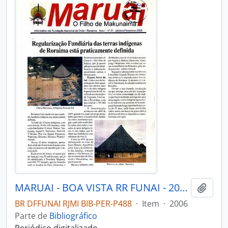
MARUAI - BOA VISTA RR FUNAI - 2006 - Nº01
Adici
BR DFFUNAI RJMI BIB-PER-P488
·
Item
·
2006
Parte de
Bibliográfico