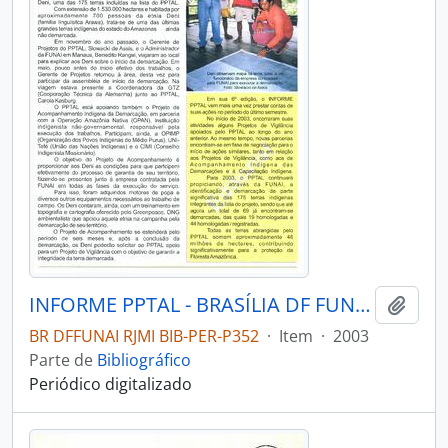
INFORME PPTAL - BRASÍLIA DF FUNAI - 2003 - Nº06
Adici
BR DFFUNAI RJMI BIB-PER-P352
·
Item
·
2003
Parte de
Bibliográfico
Periódico digitalizado