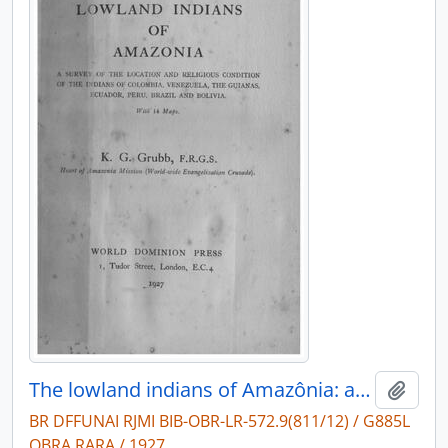
The lowland indians of Amazônia: a survey of the location and religious condiditon of the indians of Colombia, Venezuela, The Guianas, Ecuador, Peru, Brazil and Bolivia.
Adici
BR DFFUNAI RJMI BIB-OBR-LR-572.9(811/12) / G885L
OBRA RARA / 1927