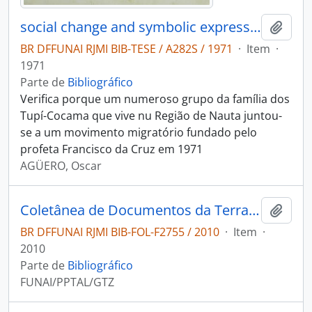
social change and symbolic expression: a case of religious ethno-dynamism among the Tupi - cocama of the Peruvian Amazonia
Adici
BR DFFUNAI RJMI BIB-TESE / A282S / 1971
·
Item
·
1971
Parte de
Bibliográfico
Verifica porque um numeroso grupo da família dos
Tupí-Cocama que vive nu Região de Nauta juntou-
se a um movimento migratório fundado pelo
profeta Francisco da Cruz em 1971
AGÜERO, Oscar
Coletânea de Documentos da Terra Indígena Sapotal
Adici
BR DFFUNAI RJMI BIB-FOL-F2755 / 2010
·
Item
·
2010
Parte de
Bibliográfico
FUNAI/PPTAL/GTZ