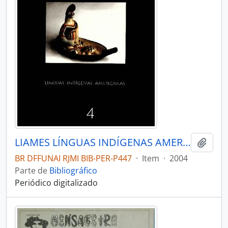
LIAMES LÍNGUAS INDÍGENAS AMERICANAS - CAMPINAS SP UNICAMP INSTITUTO DE EST - 2004 - Nº04
Adici
BR DFFUNAI RJMI BIB-PER-P447
·
Item
·
2004
Parte de
Bibliográfico
Periódico digitalizado