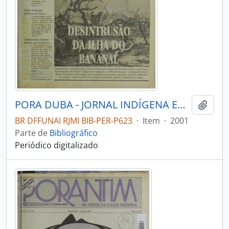
PORA DUBA - JORNAL INDÍGENA EDITADO PELA FUNAI - 2001 - Nº04
Adici
BR DFFUNAI RJMI BIB-PER-P623
·
Item
·
2001
Parte de
Bibliográfico
Periódico digitalizado