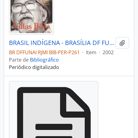
BRASIL INDÍGENA - BRASÍLIA DF FUNDAÇÃO NACIONAL DO ÍNDIO - 2002 - Nº13
Adici
BR DFFUNAI RJMI BIB-PER-P261
·
Item
·
2002
Parte de
Bibliográfico
Periódico digitalizado