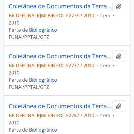
Coletânea de Documentos da Terra Indígena Acapuri de Cima
Adici
BR DFFUNAI RJMI BIB-FOL-F2778 / 2010
·
Item
·
2010
Parte de
Bibliográfico
FUNAI/PPTAL/GTZ
Coletânea de Documentos da Terra Indígena São Sebastião
Adici
BR DFFUNAI RJMI BIB-FOL-F2777 / 2010
·
Item
·
2010
Parte de
Bibliográfico
FUNAI/PPTAL/GTZ
Coletânea de Documentos da Terra Indígena São Domingos do Jacapari e Estação
Adici
BR DFFUNAI RJMI BIB-FOL-F2787 / 2010
·
Item
·
2010
Parte de
Bibliográfico