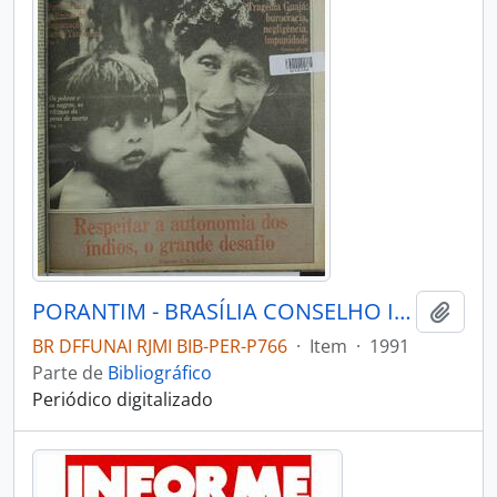
PORANTIM - BRASÍLIA CONSELHO INDIGENISTA MISSIONÁRIO - 1991 - Nº140
Adici
BR DFFUNAI RJMI BIB-PER-P766
·
Item
·
1991
Parte de
Bibliográfico
Periódico digitalizado