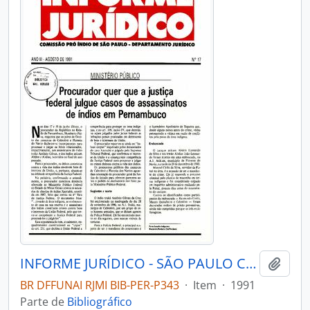
INFORME JURÍDICO - SÃO PAULO COMISSÃO PRÓ-ÍNDIO DE SÃO PAULO - DEPARTAMENTO JURÍDICO - 1991 - Nº17
Adici
BR DFFUNAI RJMI BIB-PER-P343
·
Item
·
1991
Parte de
Bibliográfico