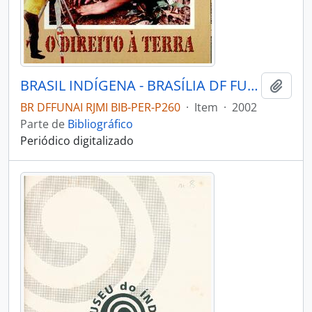
BRASIL INDÍGENA - BRASÍLIA DF FUNDAÇÃO NACIONAL DO ÍNDIO - 2002 - Nº12
Adici
BR DFFUNAI RJMI BIB-PER-P260
·
Item
·
2002
Parte de
Bibliográfico
Periódico digitalizado