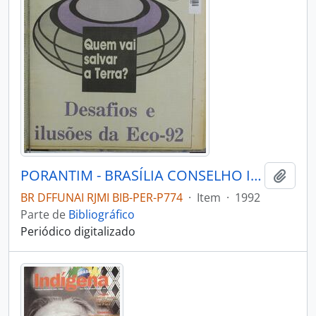
PORANTIM - BRASÍLIA CONSELHO INDIGENISTA MISSIONÁRIO - 1992 - Nº148
Adici
BR DFFUNAI RJMI BIB-PER-P774
·
Item
·
1992
Parte de
Bibliográfico
Periódico digitalizado