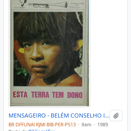
MENSAGEIRO - BELÉM CONSELHO INDIGENISTA MISSIONÁRIO - 1989 - Nº59
Adici
BR DFFUNAI RJMI BIB-PER-P513
·
Item
·
1989