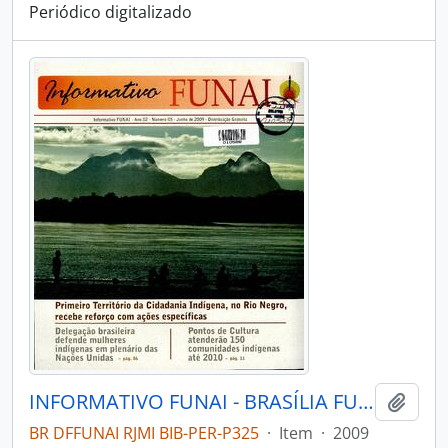
Periódico digitalizado
INFORMATIVO FUNAI - BRASÍLIA FUNAI - 2009 - Nº05
Adici
BR DFFUNAI RJMI BIB-PER-P325
·
Item
·
2009