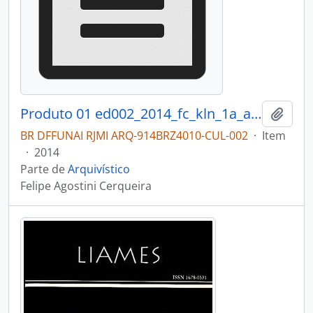
Produto 01 ed002_2014_fc_kln_1a_anexo1_arqui.pdf
Adici
BR DFFUNAI RJMI ARQ-914BRZ4010-CUL-002
·
Item
·
2014
Parte de
Arquivístico
Felipe Agostini Cerqueira