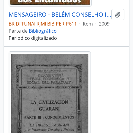
MENSAGEIRO - BELÉM CONSELHO INDIGENISTA MISSIONÁRIO - 2009 - Nº175
Adici
BR DFFUNAI RJMI BIB-PER-P611
·
Item
·
2009
Parte de
Bibliográfico
Periódico digitalizado