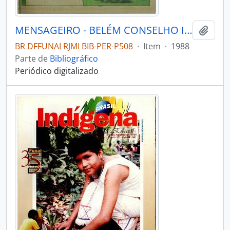
MENSAGEIRO - BELÉM CONSELHO INDIGENISTA MISSIONÁRIO - 1988 - Nº54
Adici
BR DFFUNAI RJMI BIB-PER-P508
·
Item
·
1988
Parte de
Bibliográfico
Periódico digitalizado