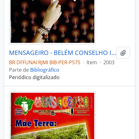
MENSAGEIRO - BELÉM CONSELHO INDIGENISTA MISSIONÁRIO - 2003 - Nº138
Adici
BR DFFUNAI RJMI BIB-PER-P575
·
Item
·
2003
Parte de
Bibliográfico
Periódico digitalizado