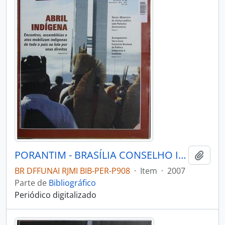
PORANTIM - BRASÍLIA CONSELHO INDIGENISTA MISSIONÁRIO - 2007 - Nº295
Adici
BR DFFUNAI RJMI BIB-PER-P908
·
Item
·
2007
Parte de
Bibliográfico
Periódico digitalizado