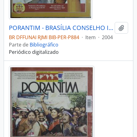
PORANTIM - BRASÍLIA CONSELHO INDIGENISTA MISSIONÁRIO - 2004 - Nº271
Adici
BR DFFUNAI RJMI BIB-PER-P884
·
Item
·
2004
Parte de
Bibliográfico
Periódico digitalizado