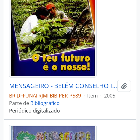
MENSAGEIRO - BELÉM CONSELHO INDIGENISTA MISSIONÁRIO - 2005 - Nº152
Adici
BR DFFUNAI RJMI BIB-PER-P589
·
Item
·
2005
Parte de
Bibliográfico
Periódico digitalizado