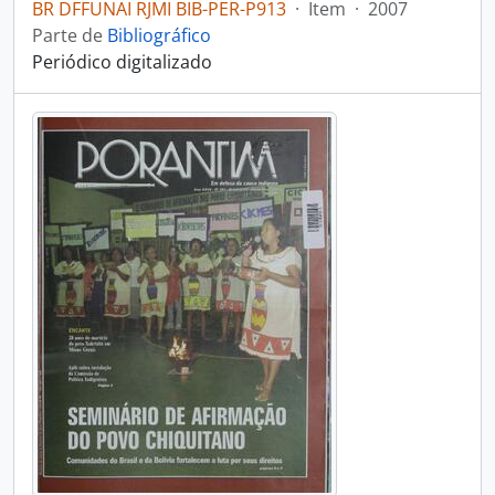
BR DFFUNAI RJMI BIB-PER-P913
·
Item
·
2007
Parte de
Bibliográfico
Periódico digitalizado