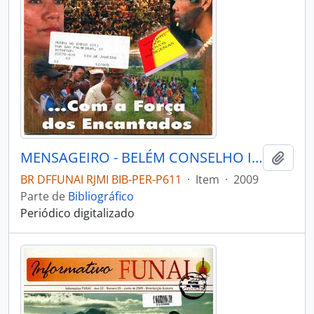
MENSAGEIRO - BELÉM CONSELHO INDIGENISTA MISSIONÁRIO - 2009 - Nº175
Adici
BR DFFUNAI RJMI BIB-PER-P611
·
Item
·
2009
Parte de
Bibliográfico
Periódico digitalizado