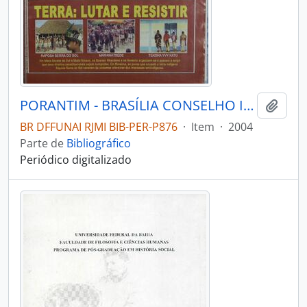
PORANTIM - BRASÍLIA CONSELHO INDIGENISTA MISSIONÁRIO - 2004 - Nº262
Adici
BR DFFUNAI RJMI BIB-PER-P876
·
Item
·
2004
Parte de
Bibliográfico
Periódico digitalizado