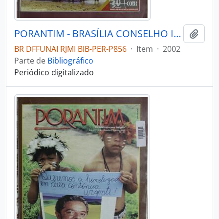
PORANTIM - BRASÍLIA CONSELHO INDIGENISTA MISSIONÁRIO - 2002 - Nº242
Adici
BR DFFUNAI RJMI BIB-PER-P856
·
Item
·
2002
Parte de
Bibliográfico
Periódico digitalizado