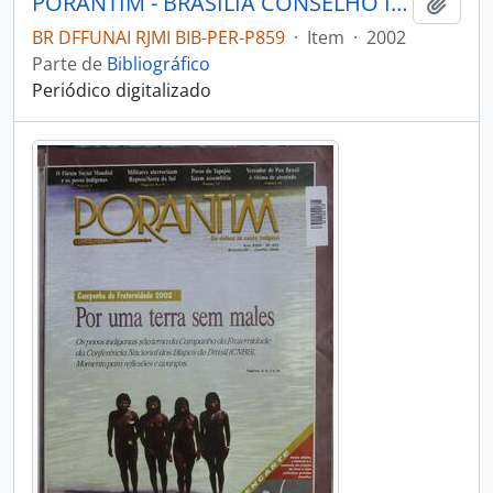
PORANTIM - BRASÍLIA CONSELHO INDIGENISTA MISSIONÁRIO - 2002 - Nº245
Adici
BR DFFUNAI RJMI BIB-PER-P859
·
Item
·
2002
Parte de
Bibliográfico
Periódico digitalizado