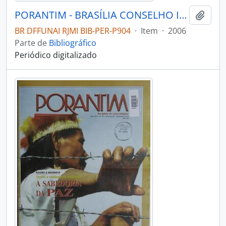
PORANTIM - BRASÍLIA CONSELHO INDIGENISTA MISSIONÁRIO - 2006 - Nº291
Adici
BR DFFUNAI RJMI BIB-PER-P904
·
Item
·
2006
Parte de
Bibliográfico
Periódico digitalizado