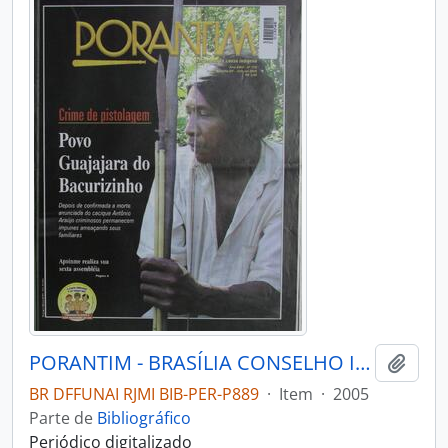
PORANTIM - BRASÍLIA CONSELHO INDIGENISTA MISSIONÁRIO - 2005 - Nº276
Adici
BR DFFUNAI RJMI BIB-PER-P889
·
Item
·
2005
Parte de
Bibliográfico
Periódico digitalizado