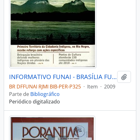
INFORMATIVO FUNAI - BRASÍLIA FUNAI - 2009 - Nº05
Adici
BR DFFUNAI RJMI BIB-PER-P325
·
Item
·
2009
Parte de
Bibliográfico
Periódico digitalizado