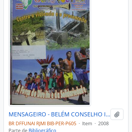
MENSAGEIRO - BELÉM CONSELHO INDIGENISTA MISSIONÁRIO - 2008 - Nº169
Adici
BR DFFUNAI RJMI BIB-PER-P605
·
Item
·
2008
Parte de
Bibliográfico