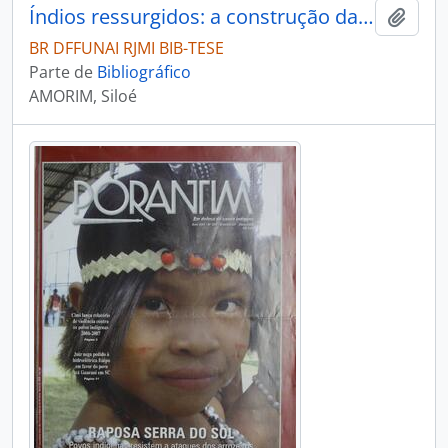
Índios ressurgidos: a construção da auto-imagem
Adici
BR DFFUNAI RJMI BIB-TESE
Parte de
Bibliográfico
AMORIM, Siloé