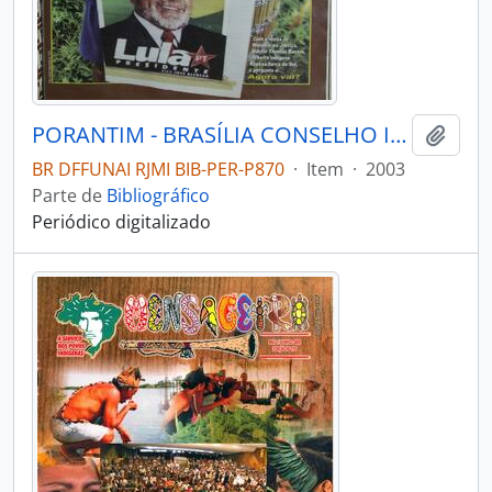
PORANTIM - BRASÍLIA CONSELHO INDIGENISTA MISSIONÁRIO - 2003 - Nº256
Adici
BR DFFUNAI RJMI BIB-PER-P870
·
Item
·
2003
Parte de
Bibliográfico
Periódico digitalizado