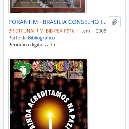
PORANTIM - BRASÍLIA CONSELHO INDIGENISTA MISSIONÁRIO - 2008 - Nº304
Adici
BR DFFUNAI RJMI BIB-PER-P916
·
Item
·
2008
Parte de
Bibliográfico
Periódico digitalizado