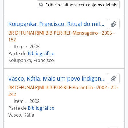
Exibir resultados com objetos digitais
Koiupanka, Francisco. Ritual do milho, mandioca e murici [Mensageiro]
Adici
BR DFFUNAI RJMI BIB-PER-REF-Mensageiro - 2005 -
152
·
Item
·
2005
Parte de
Bibliográfico
Koiupanka, Francisco
Vasco, Kátia. Mais um povo indígena ressurge no Nordeste [Porantim]
Adici
BR DFFUNAI RJMI BIB-PER-REF-Porantim - 2002 - 23 -
242
·
Item
·
2002
Parte de
Bibliográfico
Vasco, Kátia