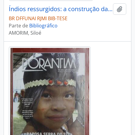
Índios ressurgidos: a construção da auto-imagem
Adici
BR DFFUNAI RJMI BIB-TESE
Parte de
Bibliográfico
AMORIM, Siloé