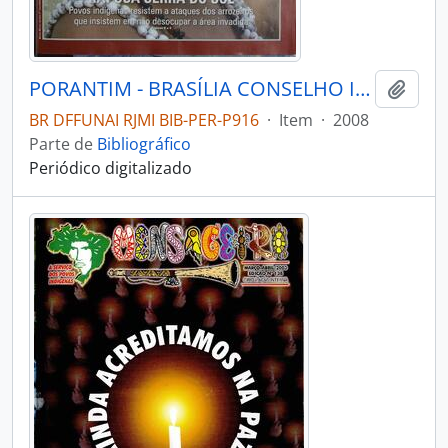
PORANTIM - BRASÍLIA CONSELHO INDIGENISTA MISSIONÁRIO - 2008 - Nº304
Adici
BR DFFUNAI RJMI BIB-PER-P916
·
Item
·
2008
Parte de
Bibliográfico
Periódico digitalizado