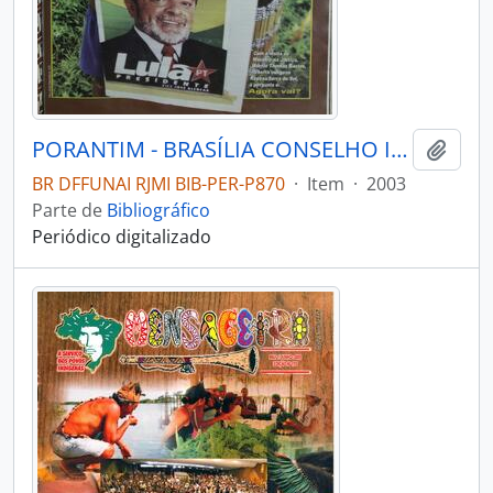
PORANTIM - BRASÍLIA CONSELHO INDIGENISTA MISSIONÁRIO - 2003 - Nº256
Adici
BR DFFUNAI RJMI BIB-PER-P870
·
Item
·
2003
Parte de
Bibliográfico
Periódico digitalizado