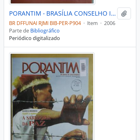
PORANTIM - BRASÍLIA CONSELHO INDIGENISTA MISSIONÁRIO - 2006 - Nº291
Adici
BR DFFUNAI RJMI BIB-PER-P904
·
Item
·
2006
Parte de
Bibliográfico
Periódico digitalizado