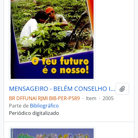
MENSAGEIRO - BELÉM CONSELHO INDIGENISTA MISSIONÁRIO - 2005 - Nº152
Adici
BR DFFUNAI RJMI BIB-PER-P589
·
Item
·
2005
Parte de
Bibliográfico
Periódico digitalizado