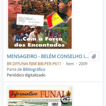
MENSAGEIRO - BELÉM CONSELHO INDIGENISTA MISSIONÁRIO - 2009 - Nº175
Adici
BR DFFUNAI RJMI BIB-PER-P611
·
Item
·
2009
Parte de
Bibliográfico
Periódico digitalizado