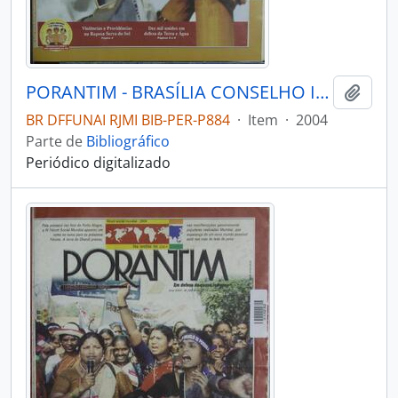
PORANTIM - BRASÍLIA CONSELHO INDIGENISTA MISSIONÁRIO - 2004 - Nº271
Adici
BR DFFUNAI RJMI BIB-PER-P884
·
Item
·
2004
Parte de
Bibliográfico
Periódico digitalizado