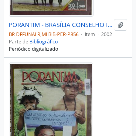
PORANTIM - BRASÍLIA CONSELHO INDIGENISTA MISSIONÁRIO - 2002 - Nº242
Adici
BR DFFUNAI RJMI BIB-PER-P856
·
Item
·
2002
Parte de
Bibliográfico
Periódico digitalizado