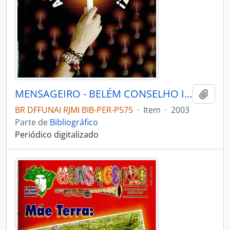
MENSAGEIRO - BELÉM CONSELHO INDIGENISTA MISSIONÁRIO - 2003 - Nº138
Adici
BR DFFUNAI RJMI BIB-PER-P575
·
Item
·
2003
Parte de
Bibliográfico
Periódico digitalizado