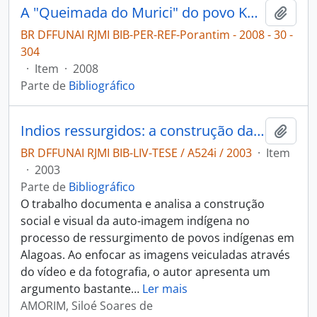
A "Queimada do Murici" do povo Koiupanká: nesse ritual, o milho simboliza a riação do homem; a da mulher, e o murii celebra a criação do povo [Porantim]
Adici
BR DFFUNAI RJMI BIB-PER-REF-Porantim - 2008 - 30 -
304
·
Item
·
2008
Parte de
Bibliográfico
Indios ressurgidos: a construção da auto-imagem os Tumbalalá, os Kalankó, os Karuazu, os Catókinn e os Koiupanká.
Adici
BR DFFUNAI RJMI BIB-LIV-TESE / A524i / 2003
·
Item
·
2003
Parte de
Bibliográfico
O trabalho documenta e analisa a construção
social e visual da auto-imagem indígena no
processo de ressurgimento de povos indígenas em
Alagoas. Ao enfocar as imagens veiculadas através
do vídeo e da fotografia, o autor apresenta um
argumento bastante
…
Ler mais
AMORIM, Siloé Soares de