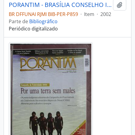
PORANTIM - BRASÍLIA CONSELHO INDIGENISTA MISSIONÁRIO - 2002 - Nº245
Adici
BR DFFUNAI RJMI BIB-PER-P859
·
Item
·
2002
Parte de
Bibliográfico
Periódico digitalizado