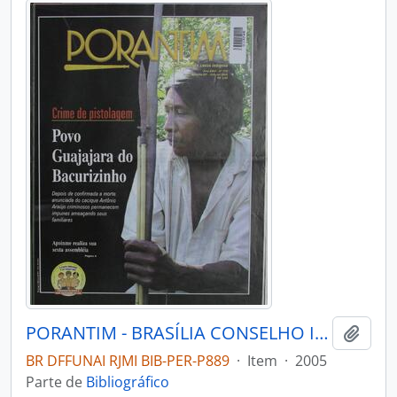
PORANTIM - BRASÍLIA CONSELHO INDIGENISTA MISSIONÁRIO - 2005 - Nº276
Adici
BR DFFUNAI RJMI BIB-PER-P889
·
Item
·
2005
Parte de
Bibliográfico