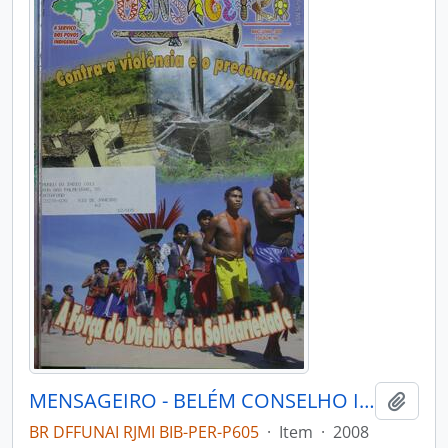
MENSAGEIRO - BELÉM CONSELHO INDIGENISTA MISSIONÁRIO - 2008 - Nº169
Adici
BR DFFUNAI RJMI BIB-PER-P605
·
Item
·
2008