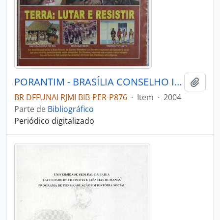
PORANTIM - BRASÍLIA CONSELHO INDIGENISTA MISSIONÁRIO - 2004 - Nº262
Adici
BR DFFUNAI RJMI BIB-PER-P876
·
Item
·
2004
Parte de
Bibliográfico
Periódico digitalizado