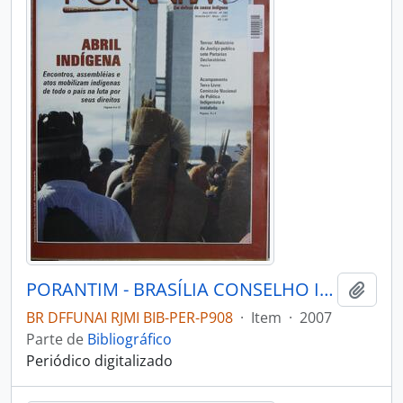
PORANTIM - BRASÍLIA CONSELHO INDIGENISTA MISSIONÁRIO - 2007 - Nº295
Adici
BR DFFUNAI RJMI BIB-PER-P908
·
Item
·
2007
Parte de
Bibliográfico
Periódico digitalizado