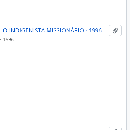
MENSAGEIRO - BELÉM CONSELHO INDIGENISTA MISSIONÁRIO - 1996 - Nº101
Adici
·
1996