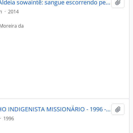
Nambiquara da Serra do norte Aldeia sowaintê: sangue escorrendo pela folha seca
Adici
m
·
2014
Moreira da
PORANTIM - BRASÍLIA CONSELHO INDIGENISTA MISSIONÁRIO - 1996 - Nº190
Adici
·
1996