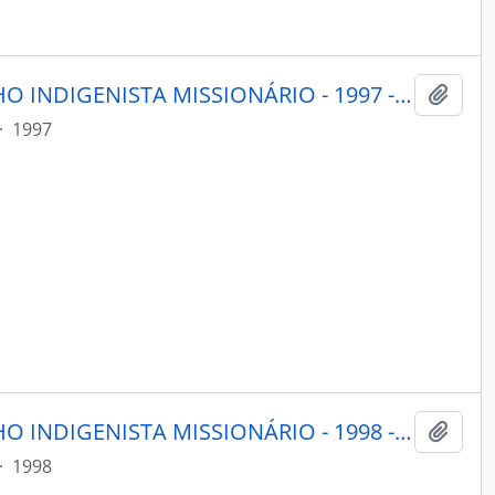
PORANTIM - BRASÍLIA CONSELHO INDIGENISTA MISSIONÁRIO - 1997 - Nº193
Adici
·
1997
PORANTIM - BRASÍLIA CONSELHO INDIGENISTA MISSIONÁRIO - 1998 - Nº211
Adici
·
1998