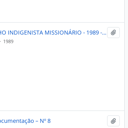
PORANTIM - BRASÍLIA CONSELHO INDIGENISTA MISSIONÁRIO - 1989 - Nº123
Adici
·
1989
ocumentação – Nº 8
Adici