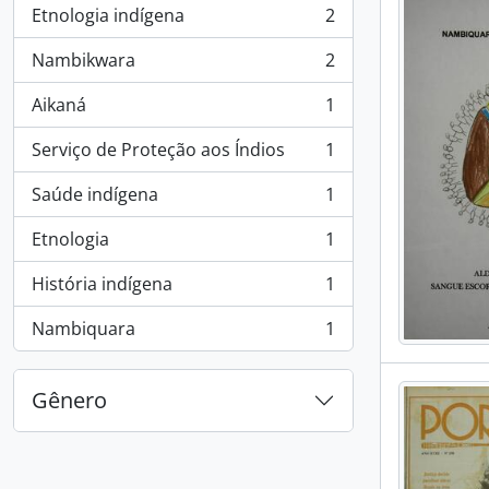
Etnologia indígena
2
, 2 resultados
Nambikwara
2
, 2 resultados
Aikaná
1
, 1 resultados
Serviço de Proteção aos Índios
1
, 1 resultados
Saúde indígena
1
, 1 resultados
Etnologia
1
, 1 resultados
História indígena
1
, 1 resultados
Nambiquara
1
, 1 resultados
Gênero