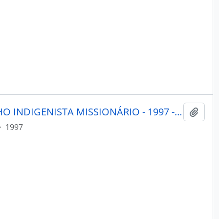
PORANTIM - BRASÍLIA CONSELHO INDIGENISTA MISSIONÁRIO - 1997 - Nº201
Adici
·
1997