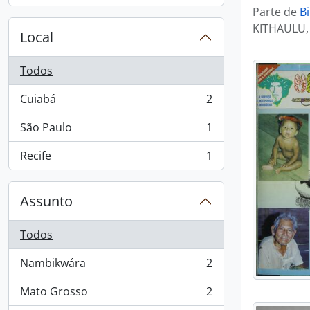
Parte de
Bi
KITHAULU,
Local
Todos
Cuiabá
2
, 2 resultados
São Paulo
1
, 1 resultados
Recife
1
, 1 resultados
Assunto
Todos
Nambikwára
2
, 2 resultados
Mato Grosso
2
, 2 resultados