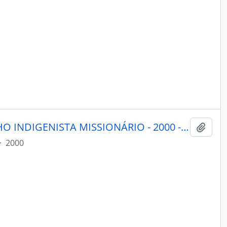
PORANTIM - BRASÍLIA CONSELHO INDIGENISTA MISSIONÁRIO - 2000 - Nº226
Adici
·
2000