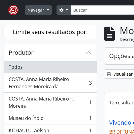
Skip to main content
Buscar
Opções de busca
Navegar
Mo
Limite seus resultados por:
Descriç
Produtor
Opções 
Todos
Visualizar
COSTA, Anna Maria Ribeiro
3
, 3 resultados
Fernandes Moreira da
COSTA, Anna Maria Ribeiro F.
1
12 resulta
, 1 resultados
Moreira
Museu do Índio
1
, 1 resultados
Vivendo 
KITHAULU, Aelson
1
BR DFFUNAI
, 1 resultados