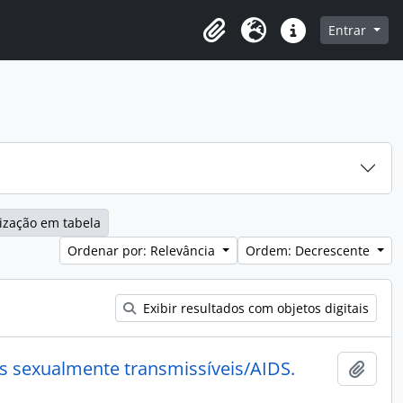
o
Entrar
Área de Transferência
Idioma
Atalhos
ização em tabela
Ordenar por: Relevância
Ordem: Decrescente
Exibir resultados com objetos digitais
 sexualmente transmissíveis/AIDS.
Adici