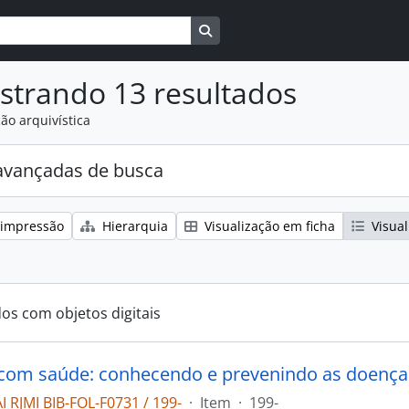
Busque na página de navegaçã
strando 13 resultados
ão arquivística
avançadas de busca
 impressão
Hierarquia
Visualização em ficha
Visual
dos com objetos digitais
com saúde: conhecendo e prevenindo as doenças
 RJMI BIB-FOL-F0731 / 199-
·
Item
·
199-