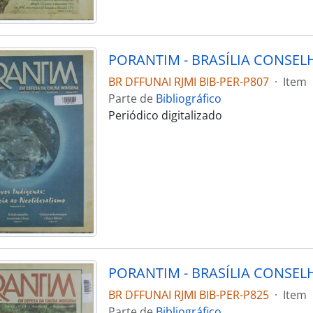
BR DFFUNAI RJMI BIB-PER-P807
·
Item
Parte de
Bibliográfico
Periódico digitalizado
BR DFFUNAI RJMI BIB-PER-P825
·
Item
Parte de
Bibliográfico