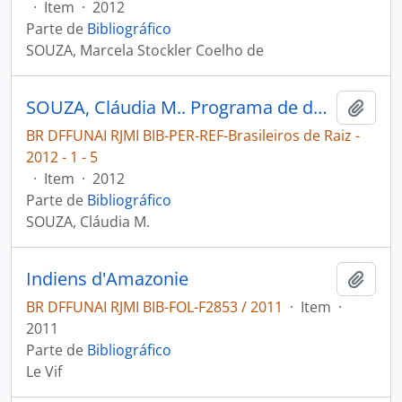
·
Item
·
2012
Parte de
Bibliográfico
SOUZA, Marcela Stockler Coelho de
SOUZA, Cláudia M.. Programa de documentação de línguas indígenas aposta no protagonismo das comunidades [Brasileiros de Raiz]
Adici
BR DFFUNAI RJMI BIB-PER-REF-Brasileiros de Raiz -
2012 - 1 - 5
·
Item
·
2012
Parte de
Bibliográfico
SOUZA, Cláudia M.
Indiens d'Amazonie
Adici
BR DFFUNAI RJMI BIB-FOL-F2853 / 2011
·
Item
·
2011
Parte de
Bibliográfico
Le Vif