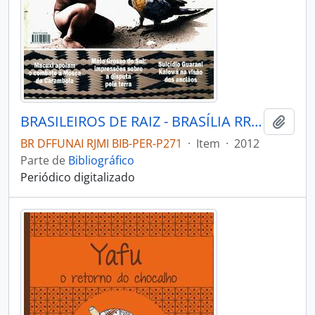
BRASILEIROS DE RAIZ - BRASÍLIA RRCK - 2012 - Nº05
Adici
BR DFFUNAI RJMI BIB-PER-P271
·
Item
·
2012
Parte de
Bibliográfico
Periódico digitalizado