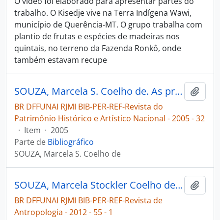
O vídeo foi elaborado para apresentar partes do
trabalho. O Kisedje vive na Terra Indígena Wawi,
município de Querência-MT. O grupo trabalha com
plantio de frutas e espécies de madeiras nos
quintais, no terreno da Fazenda Ronkô, onde
também estavam recupe
SOUZA, Marcela S. Coelho de. As propriedades da cultura no Brasil Central Indígena [Revista do Patrimônio Histórico e Artístico Nacional]
Adici
BR DFFUNAI RJMI BIB-PER-REF-Revista do
Patrimônio Histórico e Artístico Nacional - 2005 - 32
·
Item
·
2005
Parte de
Bibliográfico
SOUZA, Marcela S. Coelho de
SOUZA, Marcela Stockler Coelho de. A pintura esquecida e o desenho roubado contrato, troca e criatividade entre os Kisêdjê [Revista de Antropologia]
Adici
BR DFFUNAI RJMI BIB-PER-REF-Revista de
Antropologia - 2012 - 55 - 1