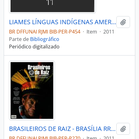
LIAMES LÍNGUAS INDÍGENAS AMERICANAS - CAMPINAS SP UNICAMP INSTITUTO DE EST - 2011 - Nº11
Adici
BR DFFUNAI RJMI BIB-PER-P454
·
Item
·
2011
Parte de
Bibliográfico
Periódico digitalizado
BRASILEIROS DE RAIZ - BRASÍLIA RRCK - 2011 - Nº04
Adici
BR DFFUNAI RJMI BIB-PER-P270
·
Item
·
2011