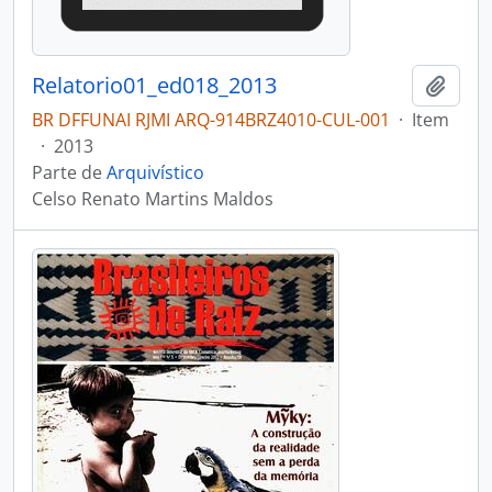
Relatorio01_ed018_2013
Adici
BR DFFUNAI RJMI ARQ-914BRZ4010-CUL-001
·
Item
·
2013
Parte de
Arquivístico
Celso Renato Martins Maldos