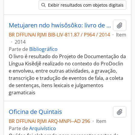
Exibir resultados com objetos digitais
Metujaren ndo hwisôsôko: livro de histórias Kisêdjê.
Adici
BR DFFUNAI RJMI BIB-LIV-811.87 / P964 / 2014
·
Item
·
2014
Parte de
Bibliográfico
O livro é resultado do Projeto de Documentação da
Língua Kisêdjê realizado no contexto do ProDoclin
e envolveu, entre outras atividades, a gravação,
transcrição e tradução de eventos de fala, a coleta
de sentenças, itens lexicais e julgamentos
gramaticais
Oficina de Quintais
Adici
BR DFFUNAI RJMI ARQ-MNPI--AD 296
·
Item
Parte de
Arquivístico