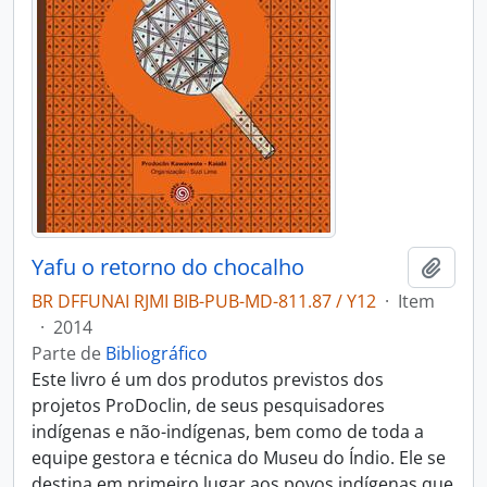
Yafu o retorno do chocalho
Adici
BR DFFUNAI RJMI BIB-PUB-MD-811.87 / Y12
·
Item
·
2014
Parte de
Bibliográfico
Este livro é um dos produtos previstos dos
projetos ProDoclin, de seus pesquisadores
indígenas e não-indígenas, bem como de toda a
equipe gestora e técnica do Museu do Índio. Ele se
destina em primeiro lugar aos povos indígenas que