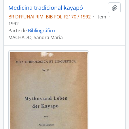
Medicina tradicional kayapó
Adici
BR DFFUNAI RJMI BIB-FOL-F2170 / 1992
·
Item
·
1992
Parte de
Bibliográfico
MACHADO, Sandra Maria