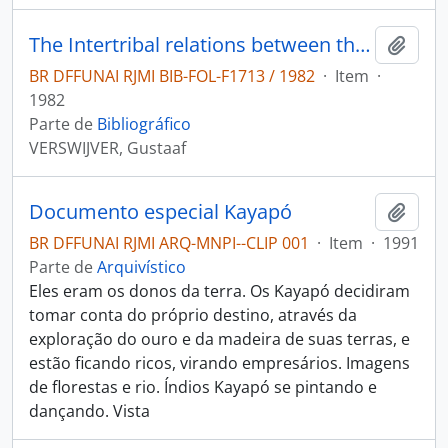
The Intertribal relations between the Juruna and the Kayapo indians (1850-1920)
Adici
BR DFFUNAI RJMI BIB-FOL-F1713 / 1982
·
Item
·
1982
Parte de
Bibliográfico
VERSWIJVER, Gustaaf
Documento especial Kayapó
Adici
BR DFFUNAI RJMI ARQ-MNPI--CLIP 001
·
Item
·
1991
Parte de
Arquivístico
Eles eram os donos da terra. Os Kayapó decidiram
tomar conta do próprio destino, através da
exploração do ouro e da madeira de suas terras, e
estão ficando ricos, virando empresários. Imagens
de florestas e rio. Índios Kayapó se pintando e
dançando. Vista