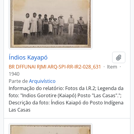
Índios Kayapó
Adici
BR DFFUNAI RJMI ARQ-SPI-RR-IR2-028_631
·
Item
·
1940
Parte de
Arquivístico
Informação do relatório: Fotos da I.R.2; Legenda da
foto: "Indios Gorotire (Kaiapó) Posto "Las Casas".";
Descrição da foto: Índios Kaiapó do Posto Indígena
Las Casas