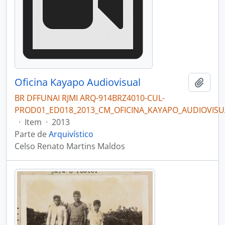
Oficina Kayapo Audiovisual
Adici
BR DFFUNAI RJMI ARQ-914BRZ4010-CUL-
PROD01_ED018_2013_CM_OFICINA_KAYAPO_AUDIOVIS
·
Item
·
2013
Parte de
Arquivístico
Celso Renato Martins Maldos