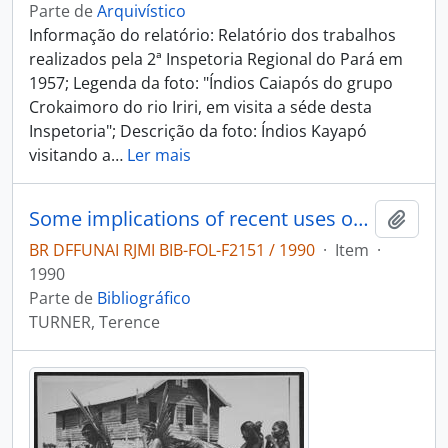
Parte de
Arquivístico
Informação do relatório: Relatório dos trabalhos
realizados pela 2ª Inspetoria Regional do Pará em
1957; Legenda da foto: "Índios Caiapós do grupo
Crokaimoro do rio Iriri, em visita a séde desta
Inspetoria"; Descrição da foto: Índios Kayapó
visitando a
…
Ler mais
Some implications of recent uses of film and video among Kayapo of Brazil
Adici
BR DFFUNAI RJMI BIB-FOL-F2151 / 1990
·
Item
·
1990
Parte de
Bibliográfico
TURNER, Terence