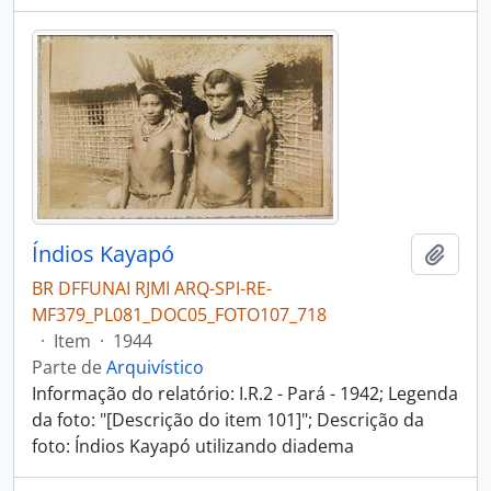
Índios Kayapó
Adici
BR DFFUNAI RJMI ARQ-SPI-RE-
MF379_PL081_DOC05_FOTO107_718
·
Item
·
1944
Parte de
Arquivístico
Informação do relatório: I.R.2 - Pará - 1942; Legenda
da foto: "[Descrição do item 101]"; Descrição da
foto: Índios Kayapó utilizando diadema