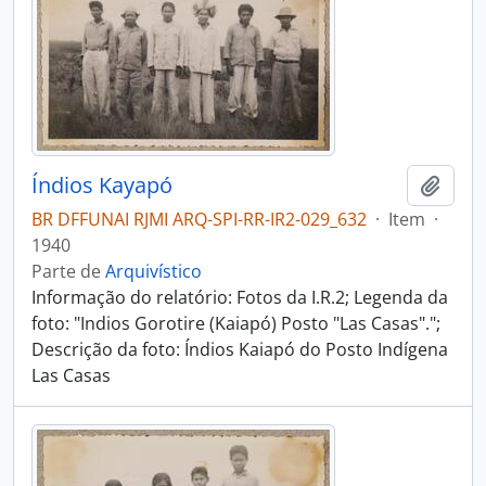
Índios Kayapó
Adici
BR DFFUNAI RJMI ARQ-SPI-RR-IR2-029_632
·
Item
·
1940
Parte de
Arquivístico
Informação do relatório: Fotos da I.R.2; Legenda da
foto: "Indios Gorotire (Kaiapó) Posto "Las Casas".";
Descrição da foto: Índios Kaiapó do Posto Indígena
Las Casas