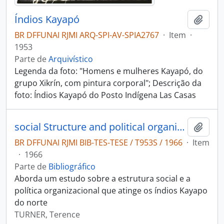
Índios Kayapó
Adici
BR DFFUNAI RJMI ARQ-SPI-AV-SPIA2767
·
Item
·
1953
Parte de
Arquivístico
Legenda da foto: "Homens e mulheres Kayapó, do
grupo Xikrín, com pintura corporal"; Descrição da
foto: Índios Kayapó do Posto Indígena Las Casas
social Structure and political organization among the northern Cayapo
Adici
BR DFFUNAI RJMI BIB-TES-TESE / T953S / 1966
·
Item
·
1966
Parte de
Bibliográfico
Aborda um estudo sobre a estrutura social e a
política organizacional que atinge os índios Kayapo
do norte
TURNER, Terence