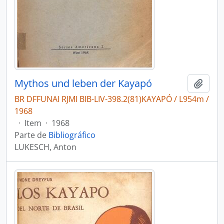
Mythos und leben der Kayapó
Adici
BR DFFUNAI RJMI BIB-LIV-398.2(81)KAYAPÓ / L954m /
1968
·
Item
·
1968
Parte de
Bibliográfico
LUKESCH, Anton