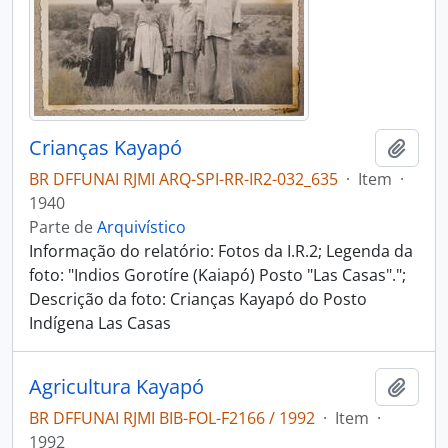
Crianças Kayapó
Adici
BR DFFUNAI RJMI ARQ-SPI-RR-IR2-032_635
·
Item
·
1940
Parte de
Arquivístico
Informação do relatório: Fotos da I.R.2; Legenda da
foto: "Indios Gorotíre (Kaiapó) Posto "Las Casas".";
Descrição da foto: Crianças Kayapó do Posto
Indígena Las Casas
Agricultura Kayapó
Adici
BR DFFUNAI RJMI BIB-FOL-F2166 / 1992
·
Item
·
1992