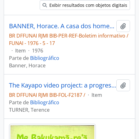
Exibir resultados com objetos digitais
BANNER, Horace. A casa dos homens Kayapó [Boletim informativo / FUNAI]
Adici
BR DFFUNAI RJMI BIB-PER-REF-Boletim informativo /
FUNAI - 1976 - 5 - 17
·
Item
·
1976
Parte de
Bibliográfico
Banner, Horace
The Kayapo video project: a progress report.
Adici
BR DFFUNAI RJMI BIB-FOL-F2187 /
·
Item
Parte de
Bibliográfico
TURNER, Terence