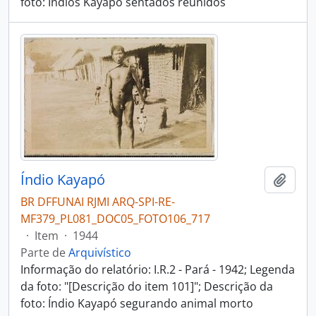
foto: Índios Kayapó sentados reunidos
Índio Kayapó
Adici
BR DFFUNAI RJMI ARQ-SPI-RE-
MF379_PL081_DOC05_FOTO106_717
·
Item
·
1944
Parte de
Arquivístico
Informação do relatório: I.R.2 - Pará - 1942; Legenda
da foto: "[Descrição do item 101]"; Descrição da
foto: Índio Kayapó segurando animal morto