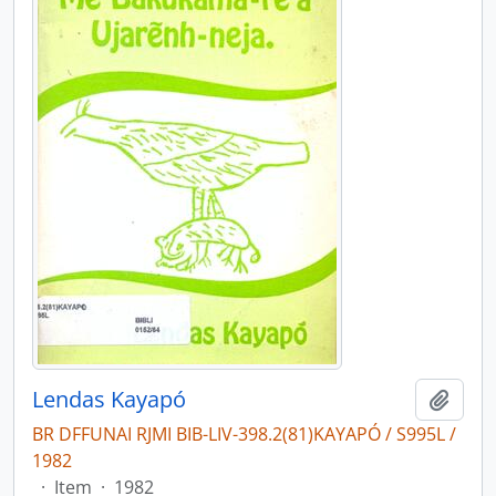
Lendas Kayapó
Adici
BR DFFUNAI RJMI BIB-LIV-398.2(81)KAYAPÓ / S995L /
1982
·
Item
·
1982