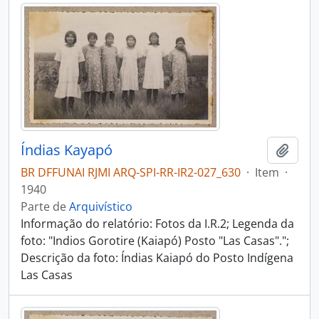
Índias Kayapó
Adici
BR DFFUNAI RJMI ARQ-SPI-RR-IR2-027_630
·
Item
·
1940
Parte de
Arquivístico
Informação do relatório: Fotos da I.R.2; Legenda da
foto: "Indios Gorotire (Kaiapó) Posto "Las Casas".";
Descrição da foto: Índias Kaiapó do Posto Indígena
Las Casas