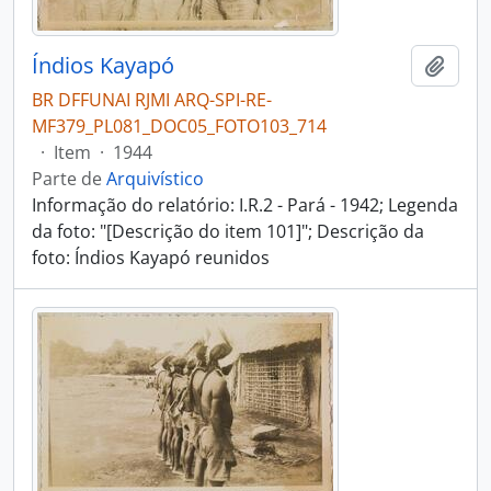
Índios Kayapó
Adici
BR DFFUNAI RJMI ARQ-SPI-RE-
MF379_PL081_DOC05_FOTO103_714
·
Item
·
1944
Parte de
Arquivístico
Informação do relatório: I.R.2 - Pará - 1942; Legenda
da foto: "[Descrição do item 101]"; Descrição da
foto: Índios Kayapó reunidos