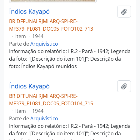
Índios Kayapó
Adici
BR DFFUNAI RJMI ARQ-SPI-RE-
MF379_PL081_DOC05_FOTO102_713
·
Item
·
1944
Parte de
Arquivístico
Informação do relatório: I.R.2 - Pará - 1942; Legenda
da foto: "[Descrição do item 101]"; Descrição da
foto: Índios Kayapó reunidos
Índios Kayapó
Adici
BR DFFUNAI RJMI ARQ-SPI-RE-
MF379_PL081_DOC05_FOTO104_715
·
Item
·
1944
Parte de
Arquivístico
Informação do relatório: I.R.2 - Pará - 1942; Legenda
da foto: "[Descrição do item 101]"; Descrição da