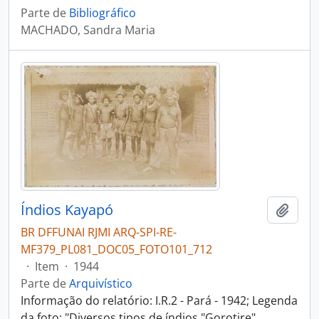
Parte de
Bibliográfico
MACHADO, Sandra Maria
Índios Kayapó
Adici
BR DFFUNAI RJMI ARQ-SPI-RE-
MF379_PL081_DOC05_FOTO101_712
·
Item
·
1944
Parte de
Arquivístico
Informação do relatório: I.R.2 - Pará - 1942; Legenda
da foto: "Diversos tipos de índios "Gorotire"