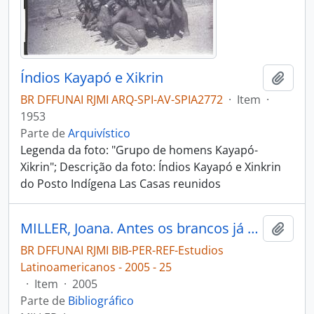
Índios Kayapó e Xikrin
Adici
BR DFFUNAI RJMI ARQ-SPI-AV-SPIA2772
·
Item
·
1953
Parte de
Arquivístico
Legenda da foto: "Grupo de homens Kayapó-
Xikrin"; Descrição da foto: Índios Kayapó e Xinkrin
do Posto Indígena Las Casas reunidos
MILLER, Joana. Antes os brancos já existiam: uma análise crítica do modelo do contato de Terence Turner para os Kayapó [Estudios Latinoamericanos]
Adici
BR DFFUNAI RJMI BIB-PER-REF-Estudios
Latinoamericanos - 2005 - 25
·
Item
·
2005
Parte de
Bibliográfico