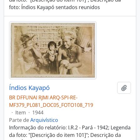
foto: Índios Kayapó sentados reunidos
Índios Kayapó
Adici
BR DFFUNAI RJMI ARQ-SPI-RE-
MF379_PL081_DOC05_FOTO108_719
·
Item
·
1944
Parte de
Arquivístico
Informação do relatório: I.R.2 - Pará - 1942; Legenda
da foto: "[Descrição do item 101]"; Descrição da