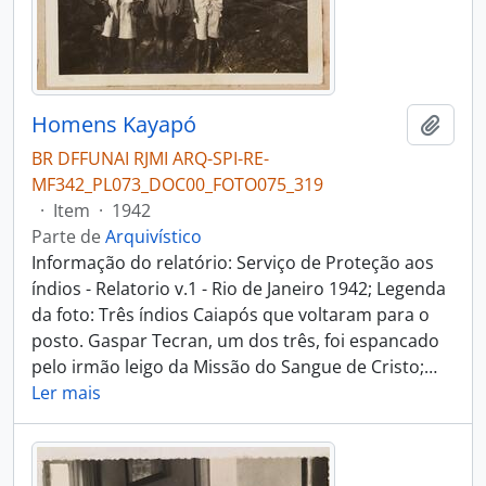
Homens Kayapó
Adici
BR DFFUNAI RJMI ARQ-SPI-RE-
MF342_PL073_DOC00_FOTO075_319
·
Item
·
1942
Parte de
Arquivístico
Informação do relatório: Serviço de Proteção aos
índios - Relatorio v.1 - Rio de Janeiro 1942; Legenda
da foto: Três índios Caiapós que voltaram para o
posto. Gaspar Tecran, um dos três, foi espancado
pelo irmão leigo da Missão do Sangue de Cristo;
…
Ler mais