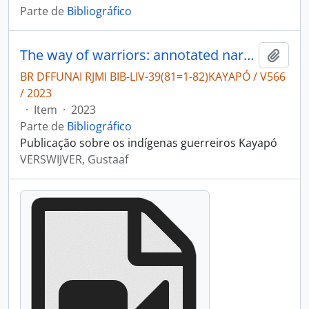
Parte de
Bibliográfico
The way of warriors: annotated narratives of the Mebengokre (Kayapo) in Brazil.
Adici
BR DFFUNAI RJMI BIB-LIV-39(81=1-82)KAYAPÓ / V566
/ 2023
·
Item
·
2023
Parte de
Bibliográfico
Publicação sobre os indígenas guerreiros Kayapó
VERSWIJVER, Gustaaf