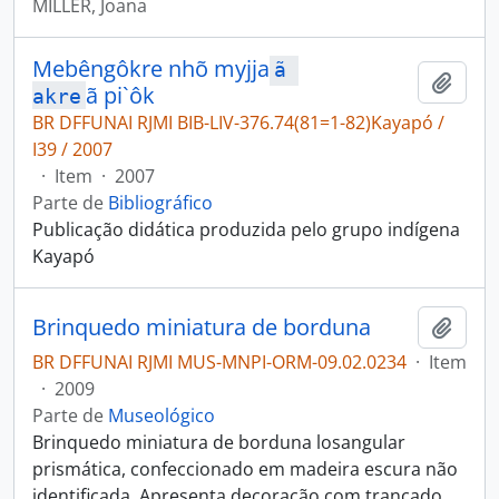
MILLER, Joana
Mebêngôkre nhõ myjja
ã 
Adici
ã pi`ôk
akre
BR DFFUNAI RJMI BIB-LIV-376.74(81=1-82)Kayapó /
I39 / 2007
·
Item
·
2007
Parte de
Bibliográfico
Publicação didática produzida pelo grupo indígena
Kayapó
Brinquedo miniatura de borduna
Adici
BR DFFUNAI RJMI MUS-MNPI-ORM-09.02.0234
·
Item
·
2009
Parte de
Museológico
Brinquedo miniatura de borduna losangular
prismática, confeccionado em madeira escura não
identificada. Apresenta decoração com trançado