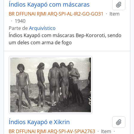
Índios Kayapó com máscaras
Adici
BR DFFUNAI RJMI ARQ-SPI-AL-IR2-GO-GO31
·
Item
·
1940
Parte de
Arquivístico
Índios Kayapó com máscaras Bep-Kororoti, sendo
um deles com arma de fogo
Índios Kayapó e Xikrin
Adici
BR DFFUNAI RJMI ARQ-SPI-AV-SPIA2763
·
Item
·