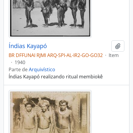
Índias Kayapó
Adici
BR DFFUNAI RJMI ARQ-SPI-AL-IR2-GO-GO32
·
Item
·
1940
Parte de
Arquivístico
Índias Kayapó realizando ritual membiokê