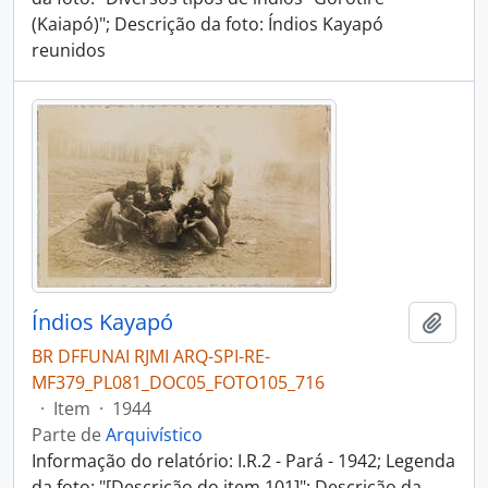
(Kaiapó)"; Descrição da foto: Índios Kayapó
reunidos
Índios Kayapó
Adici
BR DFFUNAI RJMI ARQ-SPI-RE-
MF379_PL081_DOC05_FOTO105_716
·
Item
·
1944
Parte de
Arquivístico
Informação do relatório: I.R.2 - Pará - 1942; Legenda
da foto: "[Descrição do item 101]"; Descrição da