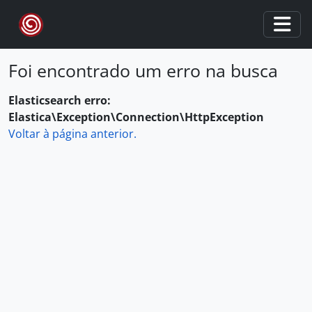
Skip to main content
Togg
Foi encontrado um erro na busca
Elasticsearch erro:
Elastica\Exception\Connection\HttpException
Voltar à página anterior.