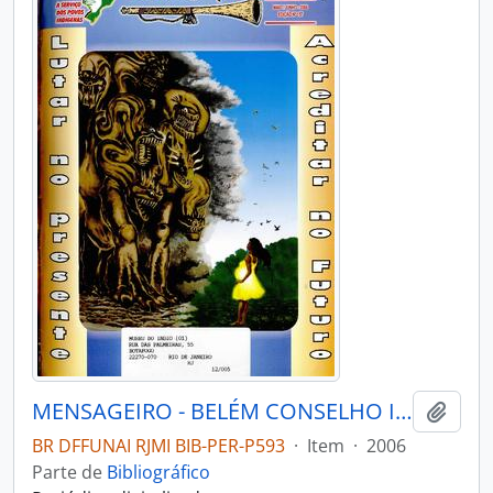
MENSAGEIRO - BELÉM CONSELHO INDIGENISTA MISSIONÁRIO - 2006 - Nº157
Adici
BR DFFUNAI RJMI BIB-PER-P593
·
Item
·
2006
Parte de
Bibliográfico