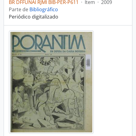
BR DFFUNAI RJMI BIB-PER-P611
·
Item
·
2009
Parte de
Bibliográfico
Periódico digitalizado