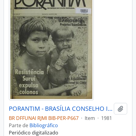
PORANTIM - BRASÍLIA CONSELHO INDIGENISTA MISSIONÁRIO - 1981 - Nº31
Adici
BR DFFUNAI RJMI BIB-PER-P667
·
Item
·
1981
Parte de
Bibliográfico
Periódico digitalizado