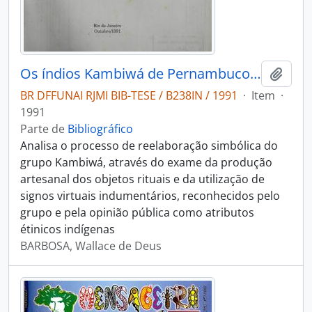
Os índios Kambiwá de Pernambuco: arte e identidade étnica
Adici
BR DFFUNAI RJMI BIB-TESE / B238IN / 1991
·
Item
·
1991
Parte de
Bibliográfico
Analisa o processo de reelaboração simbólica do
grupo Kambiwá, através do exame da produção
artesanal dos objetos rituais e da utilização de
signos virtuais indumentários, reconhecidos pelo
grupo e pela opinião pública como atributos
étinicos indígenas
BARBOSA, Wallace de Deus