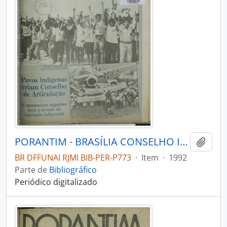
PORANTIM - BRASÍLIA CONSELHO INDIGENISTA MISSIONÁRIO - 1992 - Nº147
Adici
BR DFFUNAI RJMI BIB-PER-P773
·
Item
·
1992
Parte de
Bibliográfico
Periódico digitalizado