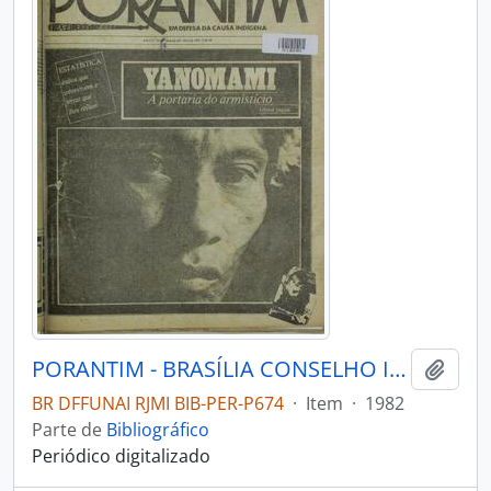
PORANTIM - BRASÍLIA CONSELHO INDIGENISTA MISSIONÁRIO - 1982 - Nº38
Adici
BR DFFUNAI RJMI BIB-PER-P674
·
Item
·
1982
Parte de
Bibliográfico
Periódico digitalizado