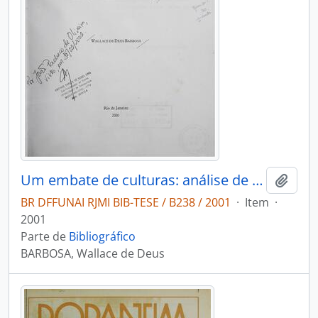
Um embate de culturas: análise de processos políticos e estratégias sócio-culturais na construção das identidades Kambiwá e Pipipã
Adici
BR DFFUNAI RJMI BIB-TESE / B238 / 2001
·
Item
·
2001
Parte de
Bibliográfico
BARBOSA, Wallace de Deus