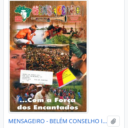
MENSAGEIRO - BELÉM CONSELHO INDIGENISTA MISSIONÁRIO - 2009 - Nº175
Adici