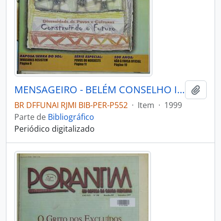
MENSAGEIRO - BELÉM CONSELHO INDIGENISTA MISSIONÁRIO - 1999 - Nº115
Adici
BR DFFUNAI RJMI BIB-PER-P552
·
Item
·
1999
Parte de
Bibliográfico
Periódico digitalizado