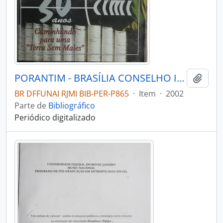
PORANTIM - BRASÍLIA CONSELHO INDIGENISTA MISSIONÁRIO - 2002 - Nº251
Adici
BR DFFUNAI RJMI BIB-PER-P865
·
Item
·
2002
Parte de
Bibliográfico
Periódico digitalizado