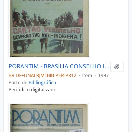
PORANTIM - BRASÍLIA CONSELHO INDIGENISTA MISSIONÁRIO - 1997 - Nº198
Adici
BR DFFUNAI RJMI BIB-PER-P812
·
Item
·
1997
Parte de
Bibliográfico
Periódico digitalizado