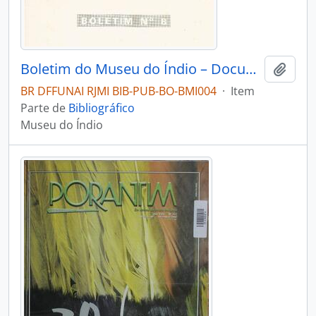
Boletim do Museu do Índio – Documentação – Nº 8
Adici
BR DFFUNAI RJMI BIB-PUB-BO-BMI004
·
Item
Parte de
Bibliográfico
Museu do Índio