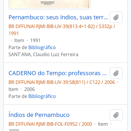
Pernambuco: seus índios, suas terras.
Adici
BR DFFUNAI RJMI BIB-LIV-39(813.4=1-82) / S332p /
1991
·
Item
·
1991
Parte de
Bibliográfico
SANT´ANA, Claudio Luiz Ferreira
CADERNO do Tempo: professoras e professores indigenas em Pernambuco.
Adici
BR DFFUNAI RJMI BIB-LIV-39:58(811) / C122 / 2006
·
Item
·
2006
Parte de
Bibliográfico
Índios de Pernambuco
Adici
BR DFFUNAI RJMI BIB-FOL-F0952 / 2000
·
Item
·