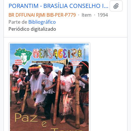
PORANTIM - BRASÍLIA CONSELHO INDIGENISTA MISSIONÁRIO - 1994 - Nº165
Adici
BR DFFUNAI RJMI BIB-PER-P779
·
Item
·
1994
Parte de
Bibliográfico
Periódico digitalizado