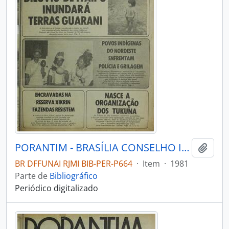
PORANTIM - BRASÍLIA CONSELHO INDIGENISTA MISSIONÁRIO - 1981 - Nº28
Adici
BR DFFUNAI RJMI BIB-PER-P664
·
Item
·
1981
Parte de
Bibliográfico
Periódico digitalizado