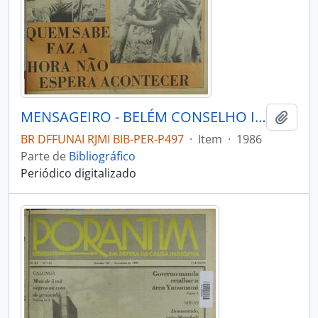
MENSAGEIRO - BELÉM CONSELHO INDIGENISTA MISSIONÁRIO - 1986 - Nº40
Adici
BR DFFUNAI RJMI BIB-PER-P497
·
Item
·
1986
Parte de
Bibliográfico
Periódico digitalizado