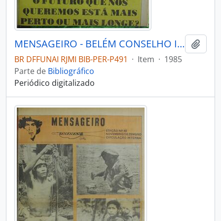
MENSAGEIRO - BELÉM CONSELHO INDIGENISTA MISSIONÁRIO - 1985 - Nº33
Adici
BR DFFUNAI RJMI BIB-PER-P491
·
Item
·
1985
Parte de
Bibliográfico
Periódico digitalizado