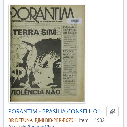
PORANTIM - BRASÍLIA CONSELHO INDIGENISTA MISSIONÁRIO - 1982 - Nº45
Adici
BR DFFUNAI RJMI BIB-PER-P679
·
Item
·
1982