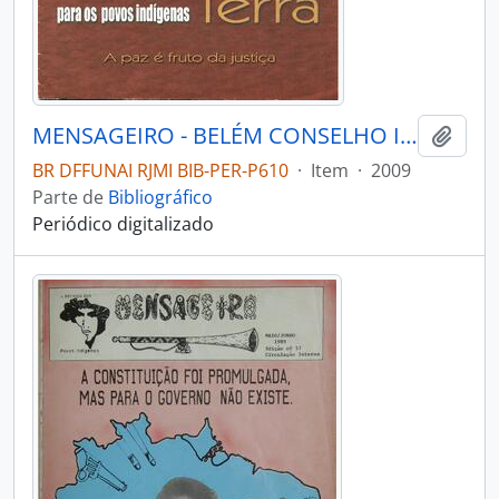
MENSAGEIRO - BELÉM CONSELHO INDIGENISTA MISSIONÁRIO - 2009 - Nº174
Adici
BR DFFUNAI RJMI BIB-PER-P610
·
Item
·
2009
Parte de
Bibliográfico
Periódico digitalizado