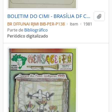
BOLETIM DO CIMI - BRASÍLIA DF CONSELHO INDIGENISTA MISSIONÁRIO - 1981 - Nº70
Adici
BR DFFUNAI RJMI BIB-PER-P138
·
Item
·
1981
Parte de
Bibliográfico
Periódico digitalizado