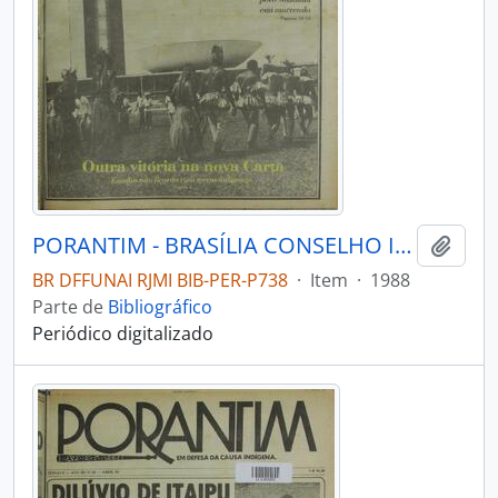
PORANTIM - BRASÍLIA CONSELHO INDIGENISTA MISSIONÁRIO - 1988 - Nº111
Adici
BR DFFUNAI RJMI BIB-PER-P738
·
Item
·
1988
Parte de
Bibliográfico
Periódico digitalizado