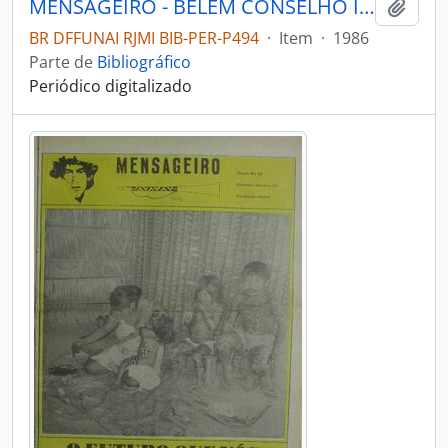
MENSAGEIRO - BELÉM CONSELHO INDIGENISTA MISSIONÁRIO - 1986 - Nº37
Adici
BR DFFUNAI RJMI BIB-PER-P494
·
Item
·
1986
Parte de
Bibliográfico
Periódico digitalizado