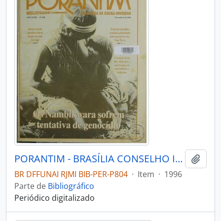
PORANTIM - BRASÍLIA CONSELHO INDIGENISTA MISSIONÁRIO - 1996 - Nº190
Adici
BR DFFUNAI RJMI BIB-PER-P804
·
Item
·
1996
Parte de
Bibliográfico
Periódico digitalizado