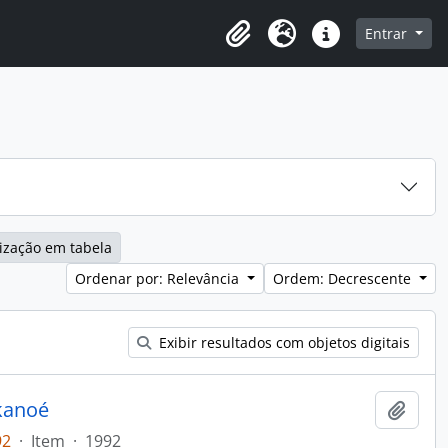
o
Entrar
Área de Transferência
Idioma
Atalhos
ização em tabela
Ordenar por: Relevância
Ordem: Decrescente
Exibir resultados com objetos digitais
 kanoé
Adici
92
·
Item
·
1992