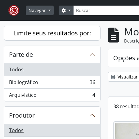
Skip to main content
Buscar
Opções de busca
Navegar
Mo
Limite seus resultados por:
Descriç
Parte de
Opções 
Todos
Visualizar
Bibliográfico
36
, 36 resultados
Arquivístico
4
, 4 resultados
38 resulta
Produtor
Todos