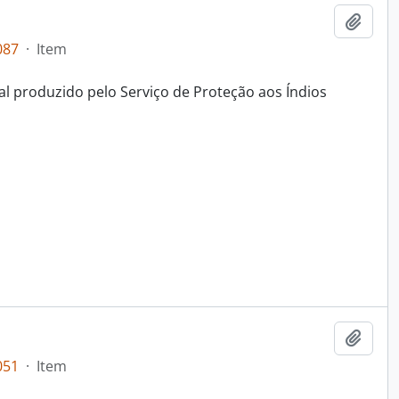
Adici
087
·
Item
al produzido pelo Serviço de Proteção aos Índios
Adici
051
·
Item