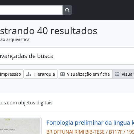
Busque na página de navegaçã
strando 40 resultados
ão arquivística
avançadas de busca
 impressão
Hierarquia
Visualização em ficha
Visual
dos com objetos digitais
Fonologia preliminar da língua
BR DFFUNAI RJMI BIB-TESE / B117F / 19