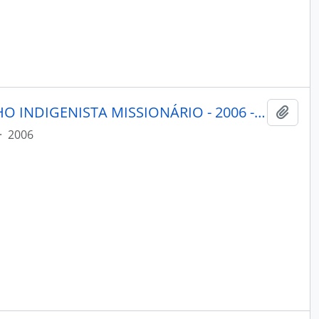
PORANTIM - BRASÍLIA CONSELHO INDIGENISTA MISSIONÁRIO - 2006 - Nº284
Adici
·
2006