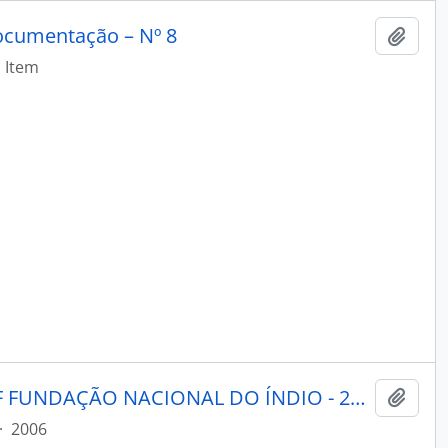
ocumentação – Nº 8
Adici
Item
BRASIL INDÍGENA - BRASÍLIA DF FUNDAÇÃO NACIONAL DO ÍNDIO - 2006 - Nº03
Adici
·
2006