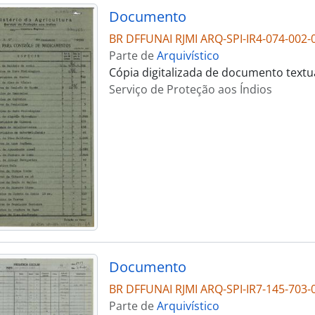
Documento
BR DFFUNAI RJMI ARQ-SPI-IR4-074-002-
Parte de
Arquivístico
Cópia digitalizada de documento textu
Serviço de Proteção aos Índios
Documento
BR DFFUNAI RJMI ARQ-SPI-IR7-145-703-
Parte de
Arquivístico