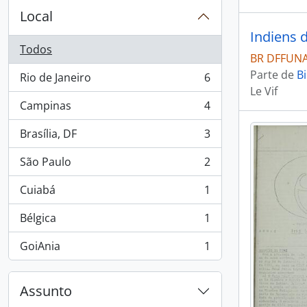
Local
Indiens 
Todos
BR DFFUNAI
Parte de
Bi
Rio de Janeiro
6
, 6 resultados
Le Vif
Campinas
4
, 4 resultados
Brasília, DF
3
, 3 resultados
São Paulo
2
, 2 resultados
Cuiabá
1
, 1 resultados
Bélgica
1
, 1 resultados
GoiAnia
1
, 1 resultados
Assunto