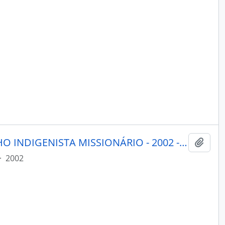
PORANTIM - BRASÍLIA CONSELHO INDIGENISTA MISSIONÁRIO - 2002 - Nº250
Adici
·
2002