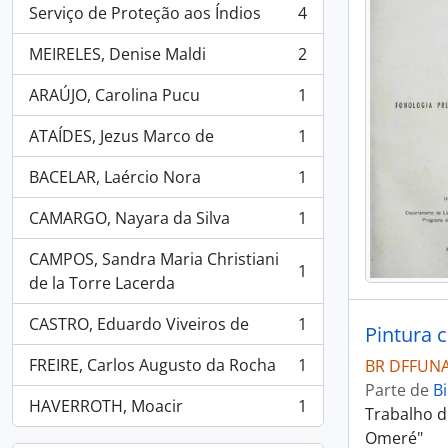
Serviço de Proteção aos Índios
4
, 4 resultados
MEIRELES, Denise Maldi
2
, 2 resultados
ARAÚJO, Carolina Pucu
1
, 1 resultados
ATAÍDES, Jezus Marco de
1
, 1 resultados
BACELAR, Laércio Nora
1
, 1 resultados
CAMARGO, Nayara da Silva
1
, 1 resultados
CAMPOS, Sandra Maria Christiani
1
, 1 resultados
de la Torre Lacerda
CASTRO, Eduardo Viveiros de
1
Pintura c
, 1 resultados
FREIRE, Carlos Augusto da Rocha
1
BR DFFUNAI
, 1 resultados
Parte de
Bi
HAVERROTH, Moacir
1
Trabalho d
, 1 resultados
Omeré"