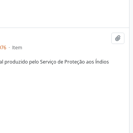
Adici
076
·
Item
al produzido pelo Serviço de Proteção aos Índios