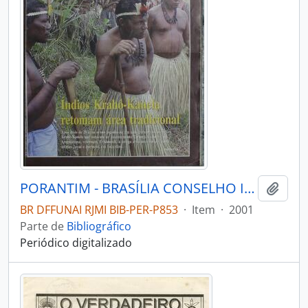
PORANTIM - BRASÍLIA CONSELHO INDIGENISTA MISSIONÁRIO - 2001 - Nº239
Adici
BR DFFUNAI RJMI BIB-PER-P853
·
Item
·
2001
Parte de
Bibliográfico
Periódico digitalizado