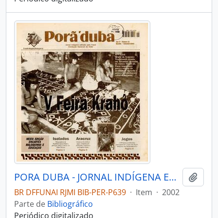
PORA DUBA - JORNAL INDÍGENA EDITADO PELA FUNAI - 2002 - Nº21
Adici
BR DFFUNAI RJMI BIB-PER-P639
·
Item
·
2002
Parte de
Bibliográfico
Periódico digitalizado