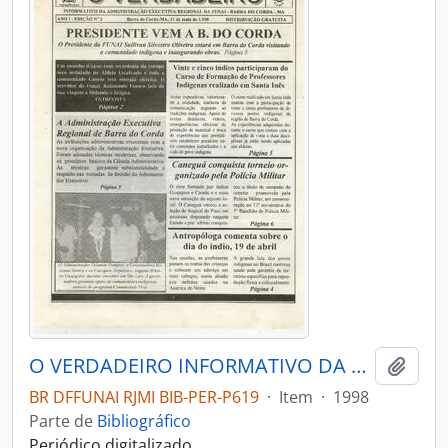
O VERDADEIRO INFORMATIVO DA ADMIN - EXECUTIVA REGIONAL DA FUNAI - SÃO LUIS MA - 1998 - Nº02
Adici
BR DFFUNAI RJMI BIB-PER-P619
·
Item
·
1998
Parte de
Bibliográfico
Periódico digitalizado