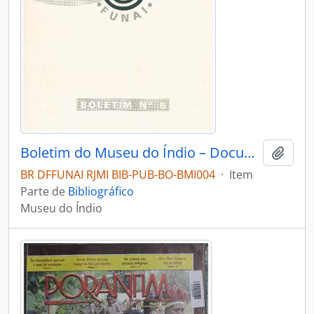
Boletim do Museu do Índio – Documentação – Nº 8
Adici
BR DFFUNAI RJMI BIB-PUB-BO-BMI004
·
Item
Parte de
Bibliográfico
Museu do Índio