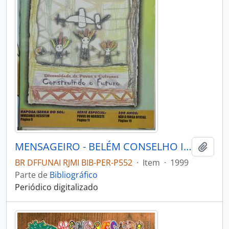
MENSAGEIRO - BELÉM CONSELHO INDIGENISTA MISSIONÁRIO - 1999 - Nº115
Adici
BR DFFUNAI RJMI BIB-PER-P552
·
Item
·
1999
Parte de
Bibliográfico
Periódico digitalizado