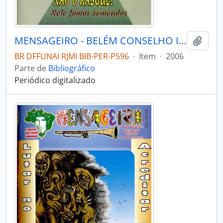
MENSAGEIRO - BELÉM CONSELHO INDIGENISTA MISSIONÁRIO - 2006 - Nº160
Adici
BR DFFUNAI RJMI BIB-PER-P596
·
Item
·
2006
Parte de
Bibliográfico
Periódico digitalizado