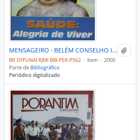
MENSAGEIRO - BELÉM CONSELHO INDIGENISTA MISSIONÁRIO - 2000 - Nº125
Adici
BR DFFUNAI RJMI BIB-PER-P562
·
Item
·
2000
Parte de
Bibliográfico
Periódico digitalizado