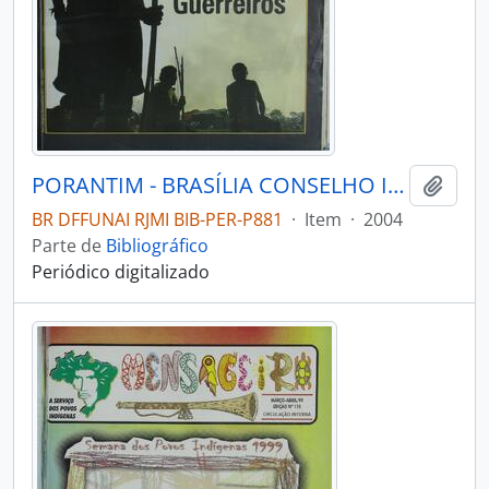
PORANTIM - BRASÍLIA CONSELHO INDIGENISTA MISSIONÁRIO - 2004 - Nº268
Adici
BR DFFUNAI RJMI BIB-PER-P881
·
Item
·
2004
Parte de
Bibliográfico
Periódico digitalizado