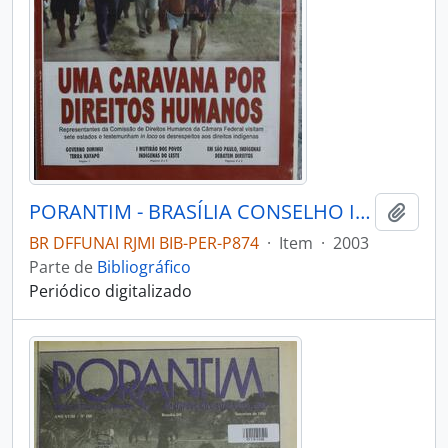
PORANTIM - BRASÍLIA CONSELHO INDIGENISTA MISSIONÁRIO - 2003 - Nº260
Adici
BR DFFUNAI RJMI BIB-PER-P874
·
Item
·
2003
Parte de
Bibliográfico
Periódico digitalizado