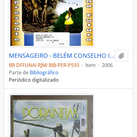
MENSAGEIRO - BELÉM CONSELHO INDIGENISTA MISSIONÁRIO - 2006 - Nº157
Adici
BR DFFUNAI RJMI BIB-PER-P593
·
Item
·
2006
Parte de
Bibliográfico
Periódico digitalizado