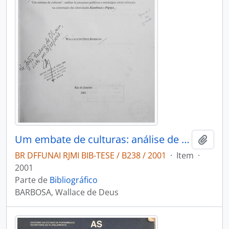
Um embate de culturas: análise de processos políticos e estratégias sócio-culturais na construção das identidades Kambiwá e Pipipã
Adici
BR DFFUNAI RJMI BIB-TESE / B238 / 2001
·
Item
·
2001
Parte de
Bibliográfico
BARBOSA, Wallace de Deus