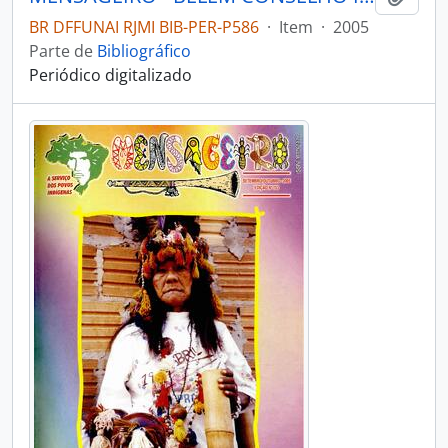
BR DFFUNAI RJMI BIB-PER-P586
·
Item
·
2005
Parte de
Bibliográfico
Periódico digitalizado