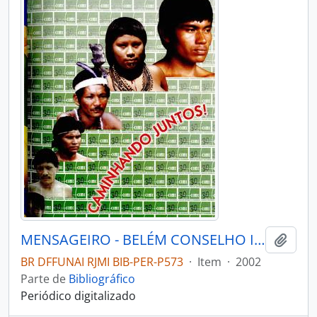
MENSAGEIRO - BELÉM CONSELHO INDIGENISTA MISSIONÁRIO - 2002 - Nº136
Adici
BR DFFUNAI RJMI BIB-PER-P573
·
Item
·
2002
Parte de
Bibliográfico
Periódico digitalizado