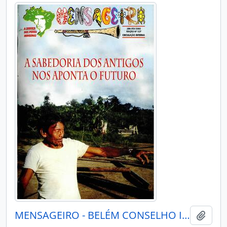
MENSAGEIRO - BELÉM CONSELHO INDIGENISTA MISSIONÁRIO - 2003 - Nº137
Adici