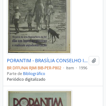
PORANTIM - BRASÍLIA CONSELHO INDIGENISTA MISSIONÁRIO - 1996 - Nº188
Adici
BR DFFUNAI RJMI BIB-PER-P802
·
Item
·
1996
Parte de
Bibliográfico
Periódico digitalizado