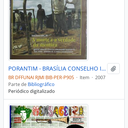
PORANTIM - BRASÍLIA CONSELHO INDIGENISTA MISSIONÁRIO - 2007 - Nº292
Adici
BR DFFUNAI RJMI BIB-PER-P905
·
Item
·
2007
Parte de
Bibliográfico
Periódico digitalizado