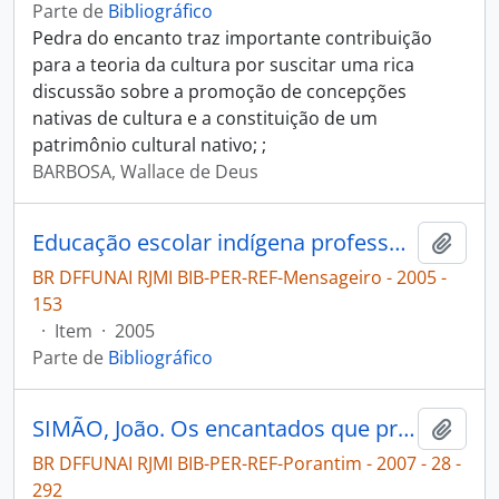
Parte de
Bibliográfico
Pedra do encanto traz importante contribuição
para a teoria da cultura por suscitar uma rica
discussão sobre a promoção de concepções
nativas de cultura e a constituição de um
patrimônio cultural nativo; ;
BARBOSA, Wallace de Deus
Educação escolar indígena professores Kambiwá: cursistas do Proformação [Mensageiro]
Adici
BR DFFUNAI RJMI BIB-PER-REF-Mensageiro - 2005 -
153
·
Item
·
2005
Parte de
Bibliográfico
SIMÃO, João. Os encantados que protegem o povo Kambiwa, de Pernambuco [Porantim]
Adici
BR DFFUNAI RJMI BIB-PER-REF-Porantim - 2007 - 28 -
292