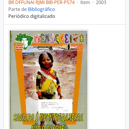
BR DFFUNAI RJMI BIB-PER-P574
·
Item
·
2003
Parte de
Bibliográfico
Periódico digitalizado