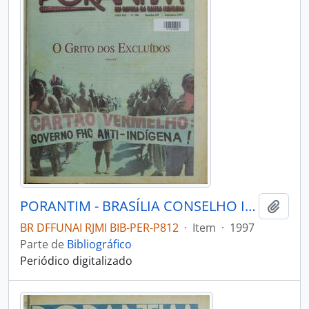
PORANTIM - BRASÍLIA CONSELHO INDIGENISTA MISSIONÁRIO - 1997 - Nº198
Adici
BR DFFUNAI RJMI BIB-PER-P812
·
Item
·
1997
Parte de
Bibliográfico
Periódico digitalizado