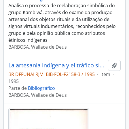
Analisa o processo de reelaboração simbólica do
grupo Kambiwá, através do exame da produção
artesanal dos objetos rituais e da utilização de
signos virtuais indumentários, reconhecidos pelo
grupo e pela opinião pública como atributos
étinicos indígenas
BARBOSA, Wallace de Deus
La artesania indígena y el tráfico simbólico entre poblaciones del nordeste brasileño
Adici
BR DFFUNAI RJMI BIB-FOL-F2158-3 / 1995
·
Item
·
1995
Parte de
Bibliográfico
BARBOSA, Wallace de Deus