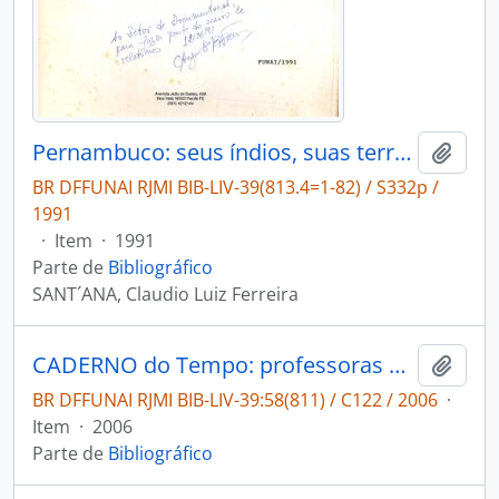
Pernambuco: seus índios, suas terras.
Adici
BR DFFUNAI RJMI BIB-LIV-39(813.4=1-82) / S332p /
1991
·
Item
·
1991
Parte de
Bibliográfico
SANT´ANA, Claudio Luiz Ferreira
CADERNO do Tempo: professoras e professores indigenas em Pernambuco.
Adici
BR DFFUNAI RJMI BIB-LIV-39:58(811) / C122 / 2006
·
Item
·
2006
Parte de
Bibliográfico