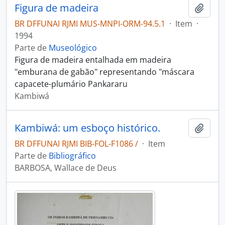
Figura de madeira
Adici
BR DFFUNAI RJMI MUS-MNPI-ORM-94.5.1
·
Item
·
1994
Parte de
Museológico
Figura de madeira entalhada em madeira
"emburana de gabão" representando "máscara
capacete-plumário Pankararu
Kambiwá
Kambiwá: um esboço histórico.
Adici
BR DFFUNAI RJMI BIB-FOL-F1086 /
·
Item
Parte de
Bibliográfico
BARBOSA, Wallace de Deus