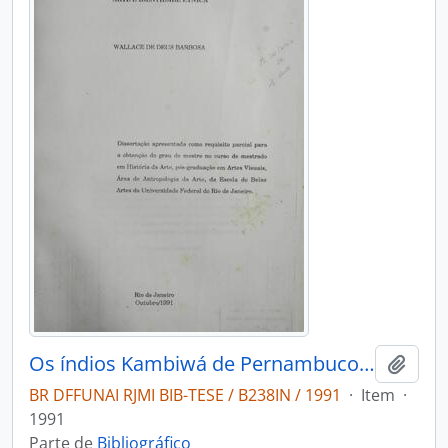
Os índios Kambiwá de Pernambuco: arte e identidade étnica
Adici
BR DFFUNAI RJMI BIB-TESE / B238IN / 1991
·
Item
·
1991
Parte de
Bibliográfico