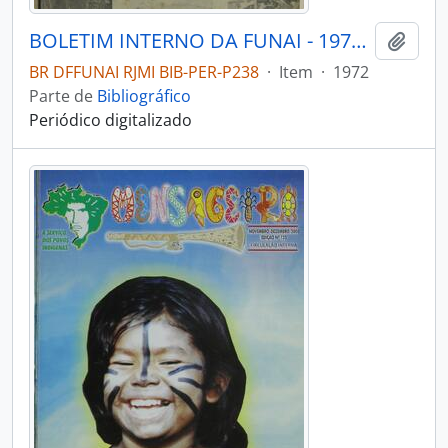
BOLETIM INTERNO DA FUNAI - 1972 - Nº02
Adici
BR DFFUNAI RJMI BIB-PER-P238
·
Item
·
1972
Parte de
Bibliográfico
Periódico digitalizado