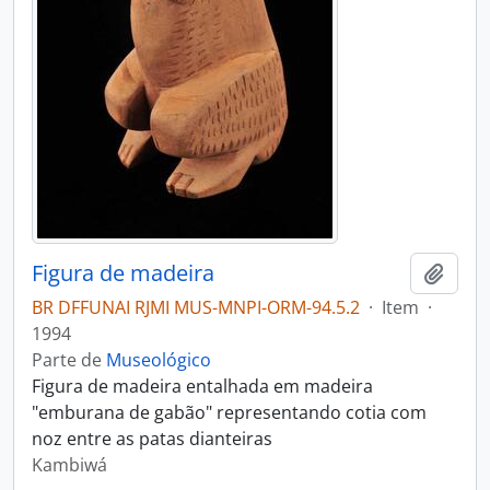
Figura de madeira
Adici
BR DFFUNAI RJMI MUS-MNPI-ORM-94.5.2
·
Item
·
1994
Parte de
Museológico
Figura de madeira entalhada em madeira
"emburana de gabão" representando cotia com
noz entre as patas dianteiras
Kambiwá