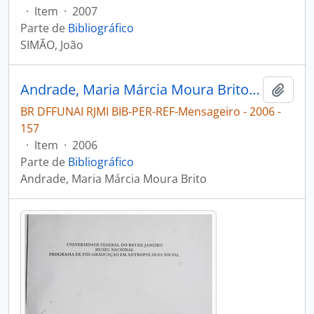
·
Item
·
2007
Parte de
Bibliográfico
SIMÃO, João
Andrade, Maria Márcia Moura Brito. Kambiwá: escola e vida: professores indígenas concluem a última fase presencial do módulo IV do proformação [Mensageiro]
Adici
BR DFFUNAI RJMI BIB-PER-REF-Mensageiro - 2006 -
157
·
Item
·
2006
Parte de
Bibliográfico
Andrade, Maria Márcia Moura Brito