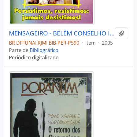
MENSAGEIRO - BELÉM CONSELHO INDIGENISTA MISSIONÁRIO - 2005 - Nº153
Adici
BR DFFUNAI RJMI BIB-PER-P590
·
Item
·
2005
Parte de
Bibliográfico
Periódico digitalizado