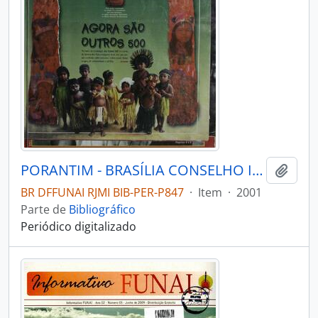
PORANTIM - BRASÍLIA CONSELHO INDIGENISTA MISSIONÁRIO - 2001 - Nº233
Adici
BR DFFUNAI RJMI BIB-PER-P847
·
Item
·
2001
Parte de
Bibliográfico
Periódico digitalizado