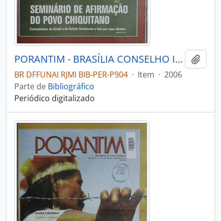
PORANTIM - BRASÍLIA CONSELHO INDIGENISTA MISSIONÁRIO - 2006 - Nº291
Adici
BR DFFUNAI RJMI BIB-PER-P904
·
Item
·
2006
Parte de
Bibliográfico
Periódico digitalizado