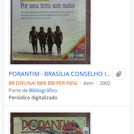
PORANTIM - BRASÍLIA CONSELHO INDIGENISTA MISSIONÁRIO - 2002 - Nº242
Adici
BR DFFUNAI RJMI BIB-PER-P856
·
Item
·
2002
Parte de
Bibliográfico
Periódico digitalizado