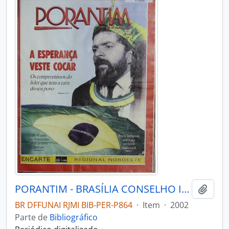
PORANTIM - BRASÍLIA CONSELHO INDIGENISTA MISSIONÁRIO - 2002 - Nº250
Adici
BR DFFUNAI RJMI BIB-PER-P864
·
Item
·
2002
Parte de
Bibliográfico