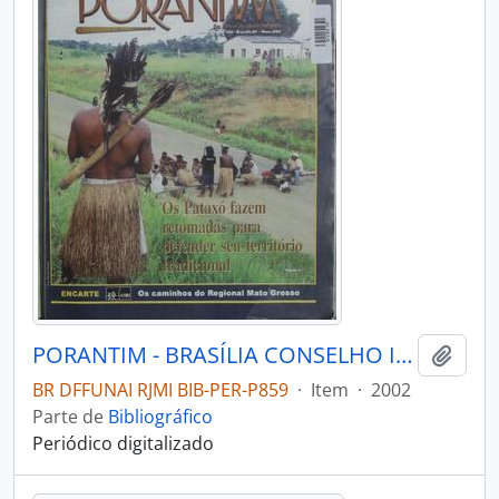
PORANTIM - BRASÍLIA CONSELHO INDIGENISTA MISSIONÁRIO - 2002 - Nº245
Adici
BR DFFUNAI RJMI BIB-PER-P859
·
Item
·
2002
Parte de
Bibliográfico
Periódico digitalizado