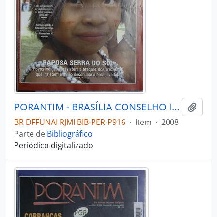
PORANTIM - BRASÍLIA CONSELHO INDIGENISTA MISSIONÁRIO - 2008 - Nº304
Adici
BR DFFUNAI RJMI BIB-PER-P916
·
Item
·
2008
Parte de
Bibliográfico
Periódico digitalizado