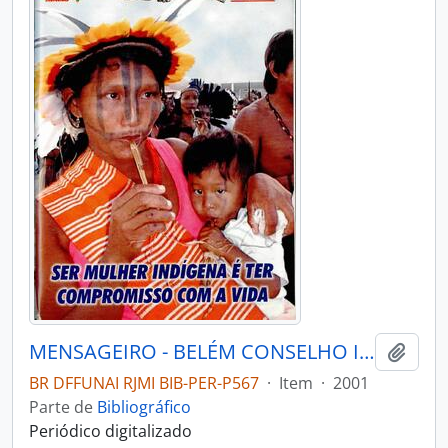
MENSAGEIRO - BELÉM CONSELHO INDIGENISTA MISSIONÁRIO - 2001 - Nº130
Adici
BR DFFUNAI RJMI BIB-PER-P567
·
Item
·
2001
Parte de
Bibliográfico
Periódico digitalizado