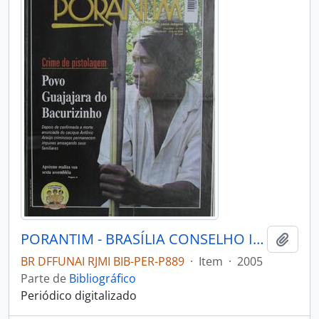
PORANTIM - BRASÍLIA CONSELHO INDIGENISTA MISSIONÁRIO - 2005 - Nº276
Adici
BR DFFUNAI RJMI BIB-PER-P889
·
Item
·
2005
Parte de
Bibliográfico
Periódico digitalizado