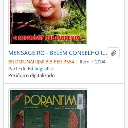
MENSAGEIRO - BELÉM CONSELHO INDIGENISTA MISSIONÁRIO - 2004 - Nº147
Adici
BR DFFUNAI RJMI BIB-PER-P584
·
Item
·
2004
Parte de
Bibliográfico
Periódico digitalizado