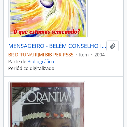
MENSAGEIRO - BELÉM CONSELHO INDIGENISTA MISSIONÁRIO - 2004 - Nº148
Adici
BR DFFUNAI RJMI BIB-PER-P585
·
Item
·
2004
Parte de
Bibliográfico
Periódico digitalizado