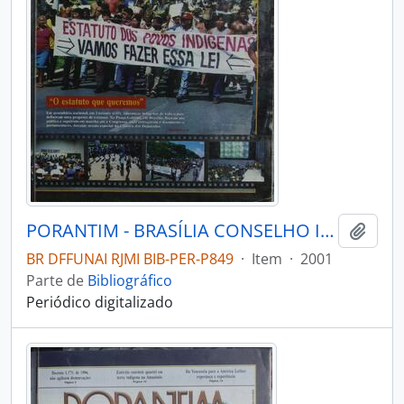
PORANTIM - BRASÍLIA CONSELHO INDIGENISTA MISSIONÁRIO - 2001 - Nº235
Adici
BR DFFUNAI RJMI BIB-PER-P849
·
Item
·
2001
Parte de
Bibliográfico
Periódico digitalizado