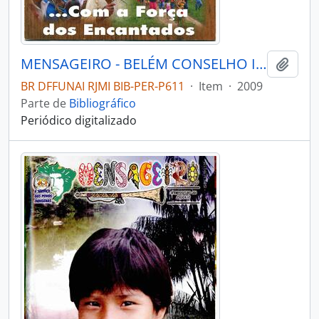
MENSAGEIRO - BELÉM CONSELHO INDIGENISTA MISSIONÁRIO - 2009 - Nº175
Adici
BR DFFUNAI RJMI BIB-PER-P611
·
Item
·
2009
Parte de
Bibliográfico
Periódico digitalizado