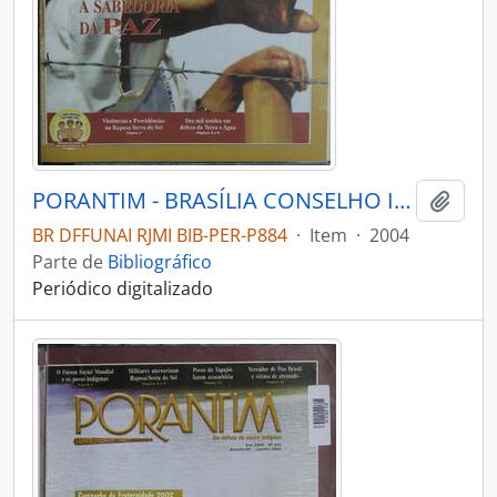
PORANTIM - BRASÍLIA CONSELHO INDIGENISTA MISSIONÁRIO - 2004 - Nº271
Adici
BR DFFUNAI RJMI BIB-PER-P884
·
Item
·
2004
Parte de
Bibliográfico
Periódico digitalizado