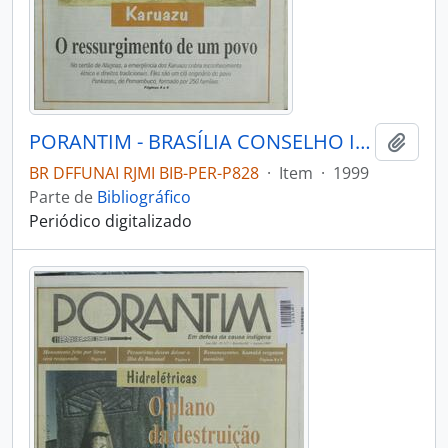
PORANTIM - BRASÍLIA CONSELHO INDIGENISTA MISSIONÁRIO - 1999 - Nº214
Adici
BR DFFUNAI RJMI BIB-PER-P828
·
Item
·
1999
Parte de
Bibliográfico
Periódico digitalizado