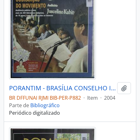
PORANTIM - BRASÍLIA CONSELHO INDIGENISTA MISSIONÁRIO - 2004 - Nº269
Adici
BR DFFUNAI RJMI BIB-PER-P882
·
Item
·
2004
Parte de
Bibliográfico
Periódico digitalizado