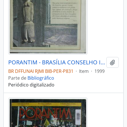
PORANTIM - BRASÍLIA CONSELHO INDIGENISTA MISSIONÁRIO - 1999 - Nº217
Adici
BR DFFUNAI RJMI BIB-PER-P831
·
Item
·
1999
Parte de
Bibliográfico
Periódico digitalizado