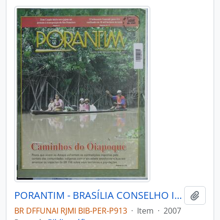
PORANTIM - BRASÍLIA CONSELHO INDIGENISTA MISSIONÁRIO - 2007 - Nº301
Adici
BR DFFUNAI RJMI BIB-PER-P913
·
Item
·
2007