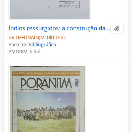
Índios ressurgidos: a construção da auto-imagem
Adici
BR DFFUNAI RJMI BIB-TESE
Parte de
Bibliográfico
AMORIM, Siloé