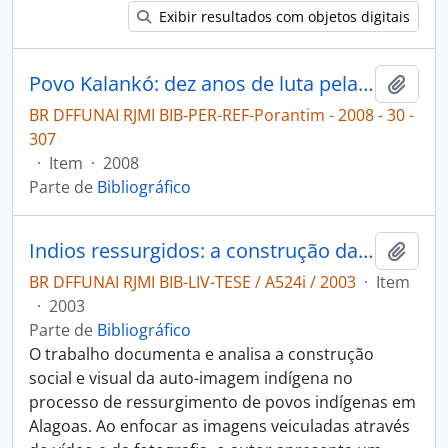
Exibir resultados com objetos digitais
Povo Kalankó: dez anos de luta pela demarcação da terra tradicional [Porantim]
Adici
BR DFFUNAI RJMI BIB-PER-REF-Porantim - 2008 - 30 -
307
·
Item
·
2008
Parte de
Bibliográfico
Indios ressurgidos: a construção da auto-imagem os Tumbalalá, os Kalankó, os Karuazu, os Catókinn e os Koiupanká.
Adici
BR DFFUNAI RJMI BIB-LIV-TESE / A524i / 2003
·
Item
·
2003
Parte de
Bibliográfico
O trabalho documenta e analisa a construção
social e visual da auto-imagem indígena no
processo de ressurgimento de povos indígenas em
Alagoas. Ao enfocar as imagens veiculadas através