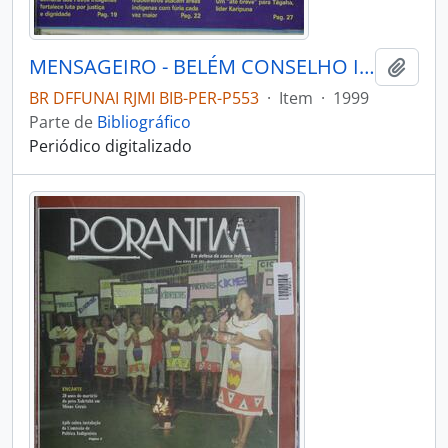
MENSAGEIRO - BELÉM CONSELHO INDIGENISTA MISSIONÁRIO - 1999 - Nº116
Adici
BR DFFUNAI RJMI BIB-PER-P553
·
Item
·
1999
Parte de
Bibliográfico
Periódico digitalizado