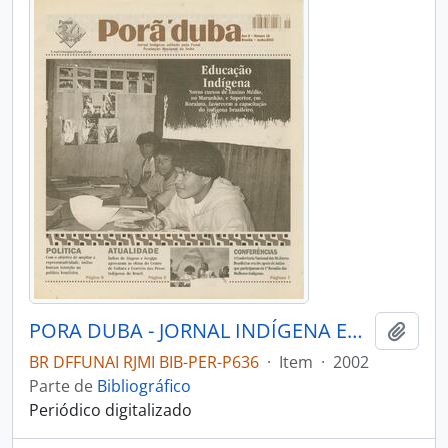
PORA DUBA - JORNAL INDÍGENA EDITADO PELA FUNAI - 2002 - Nº18
Adici
BR DFFUNAI RJMI BIB-PER-P636
·
Item
·
2002
Parte de
Bibliográfico
Periódico digitalizado