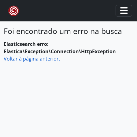
Skip to main content
Togg
Foi encontrado um erro na busca
Elasticsearch erro:
Elastica\Exception\Connection\HttpException
Voltar à página anterior.