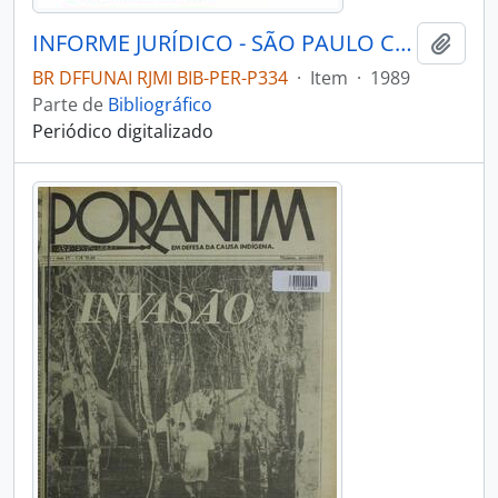
INFORME JURÍDICO - SÃO PAULO COMISSÃO PRÓ-ÍNDIO DE SÃO PAULO - DEPARTAMENTO JURÍDICO - 1989 - Nº01
Adici
BR DFFUNAI RJMI BIB-PER-P334
·
Item
·
1989
Parte de
Bibliográfico
Periódico digitalizado