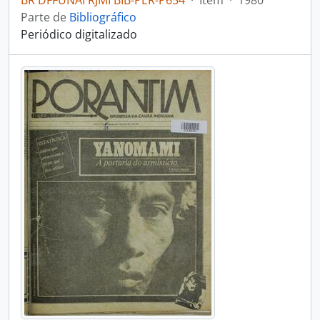
BR DFFUNAI RJMI BIB-PER-P654
·
Item
·
1980
Parte de
Bibliográfico
Periódico digitalizado