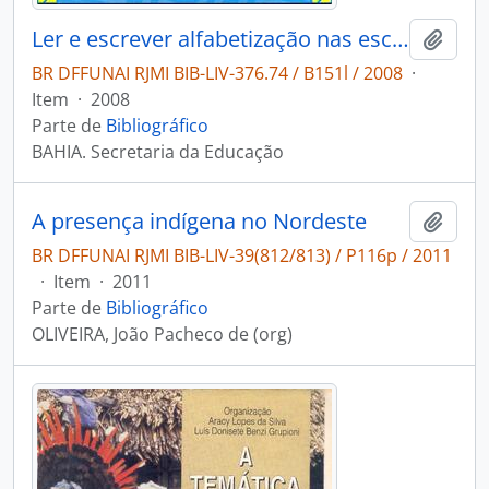
Ler e escrever alfabetização nas escolas Kiriri e Kaimbé
Adici
BR DFFUNAI RJMI BIB-LIV-376.74 / B151l / 2008
·
Item
·
2008
Parte de
Bibliográfico
BAHIA. Secretaria da Educação
A presença indígena no Nordeste
Adici
BR DFFUNAI RJMI BIB-LIV-39(812/813) / P116p / 2011
·
Item
·
2011
Parte de
Bibliográfico
OLIVEIRA, João Pacheco de (org)