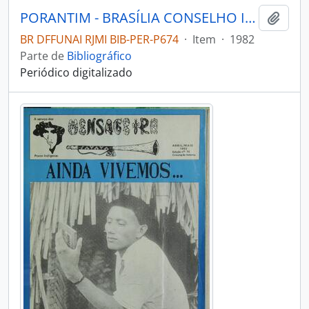
PORANTIM - BRASÍLIA CONSELHO INDIGENISTA MISSIONÁRIO - 1982 - Nº38
Adici
BR DFFUNAI RJMI BIB-PER-P674
·
Item
·
1982
Parte de
Bibliográfico
Periódico digitalizado