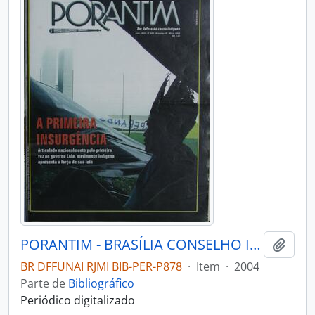
PORANTIM - BRASÍLIA CONSELHO INDIGENISTA MISSIONÁRIO - 2004 - Nº265
Adici
BR DFFUNAI RJMI BIB-PER-P878
·
Item
·
2004
Parte de
Bibliográfico
Periódico digitalizado