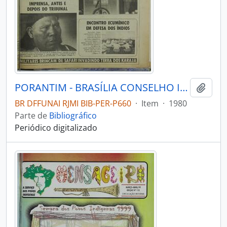
PORANTIM - BRASÍLIA CONSELHO INDIGENISTA MISSIONÁRIO - 1980 - Nº25
Adici
BR DFFUNAI RJMI BIB-PER-P660
·
Item
·
1980
Parte de
Bibliográfico
Periódico digitalizado