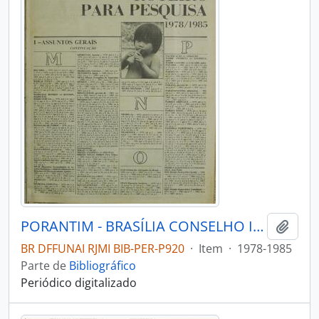
PORANTIM - BRASÍLIA CONSELHO INDIGENISTA MISSIONÁRIO - 19781985 - Nº02
Adici
BR DFFUNAI RJMI BIB-PER-P920
·
Item
·
1978-1985
Parte de
Bibliográfico
Periódico digitalizado