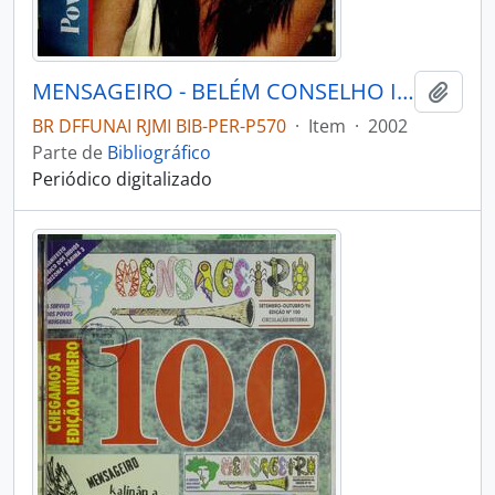
MENSAGEIRO - BELÉM CONSELHO INDIGENISTA MISSIONÁRIO - 2002 - Nº133
Adici
BR DFFUNAI RJMI BIB-PER-P570
·
Item
·
2002
Parte de
Bibliográfico
Periódico digitalizado