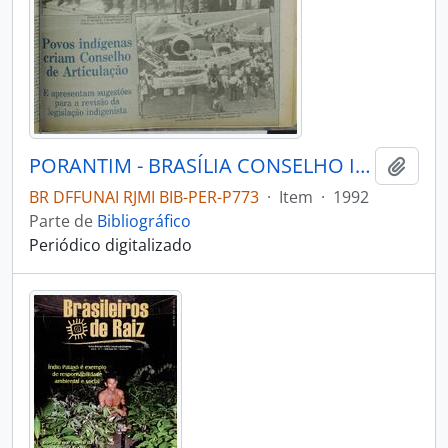
PORANTIM - BRASÍLIA CONSELHO INDIGENISTA MISSIONÁRIO - 1992 - Nº147
Adici
BR DFFUNAI RJMI BIB-PER-P773
·
Item
·
1992
Parte de
Bibliográfico
Periódico digitalizado