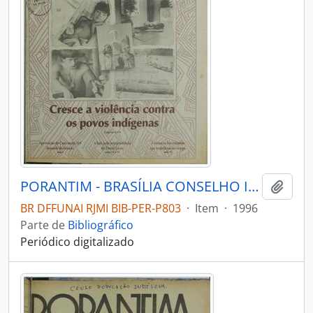
PORANTIM - BRASÍLIA CONSELHO INDIGENISTA MISSIONÁRIO - 1996 - Nº189
Adici
BR DFFUNAI RJMI BIB-PER-P803
·
Item
·
1996
Parte de
Bibliográfico
Periódico digitalizado