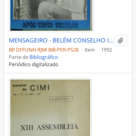
MENSAGEIRO - BELÉM CONSELHO INDIGENISTA MISSIONÁRIO - 1992 - Nº74
Adici
BR DFFUNAI RJMI BIB-PER-P528
·
Item
·
1992
Parte de
Bibliográfico
Periódico digitalizado