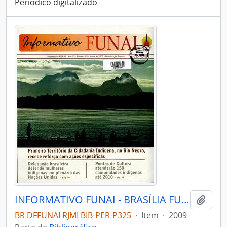
Periódico digitalizado
INFORMATIVO FUNAI - BRASÍLIA FUNAI - 2009 - Nº05
Adici
BR DFFUNAI RJMI BIB-PER-P325
·
Item
·
2009