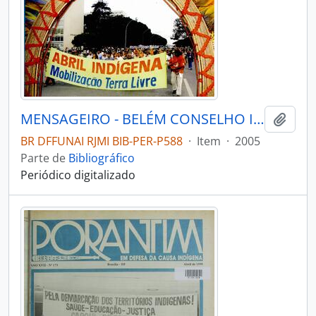
MENSAGEIRO - BELÉM CONSELHO INDIGENISTA MISSIONÁRIO - 2005 - Nº151
Adici
BR DFFUNAI RJMI BIB-PER-P588
·
Item
·
2005
Parte de
Bibliográfico
Periódico digitalizado