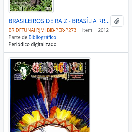
BRASILEIROS DE RAIZ - BRASÍLIA RRCK - 2012 - Nº07
Adici
BR DFFUNAI RJMI BIB-PER-P273
·
Item
·
2012
Parte de
Bibliográfico
Periódico digitalizado