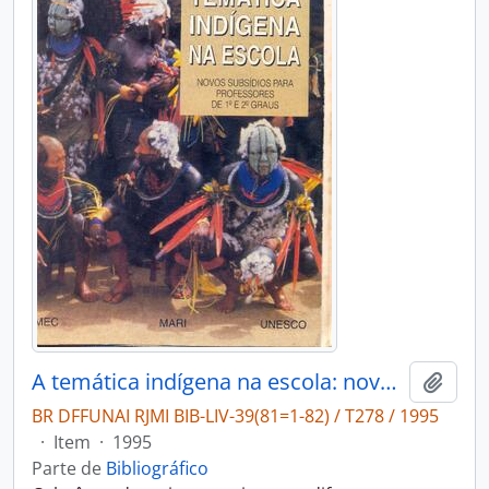
A temática indígena na escola: novos subsídios para professores de 1. e 2. graus.
Adici
BR DFFUNAI RJMI BIB-LIV-39(81=1-82) / T278 / 1995
·
Item
·
1995
Parte de
Bibliográfico