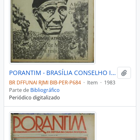
PORANTIM - BRASÍLIA CONSELHO INDIGENISTA MISSIONÁRIO - 1983 - Nº51
Adici
BR DFFUNAI RJMI BIB-PER-P684
·
Item
·
1983
Parte de
Bibliográfico
Periódico digitalizado