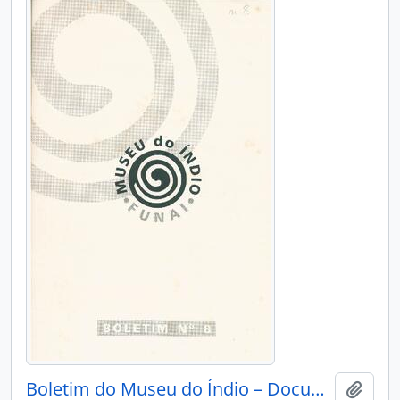
Boletim do Museu do Índio – Documentação – Nº 8
Adici