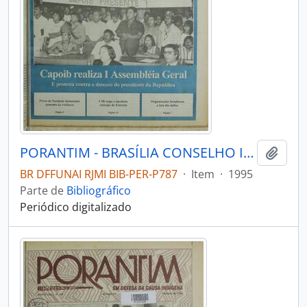
PORANTIM - BRASÍLIA CONSELHO INDIGENISTA MISSIONÁRIO - 1995 - Nº173
Adici
BR DFFUNAI RJMI BIB-PER-P787
·
Item
·
1995
Parte de
Bibliográfico
Periódico digitalizado