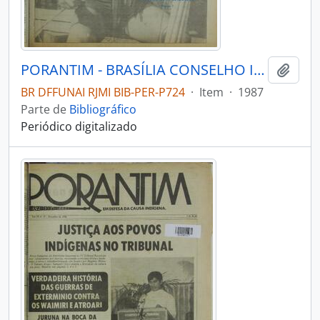
PORANTIM - BRASÍLIA CONSELHO INDIGENISTA MISSIONÁRIO - 1987 - Nº97
Adici
BR DFFUNAI RJMI BIB-PER-P724
·
Item
·
1987
Parte de
Bibliográfico
Periódico digitalizado