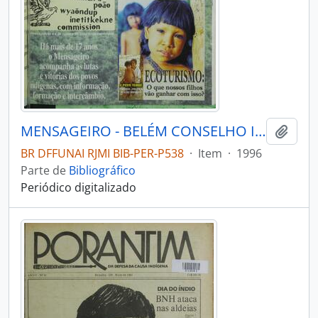
MENSAGEIRO - BELÉM CONSELHO INDIGENISTA MISSIONÁRIO - 1996 - Nº100
Adici
BR DFFUNAI RJMI BIB-PER-P538
·
Item
·
1996
Parte de
Bibliográfico
Periódico digitalizado