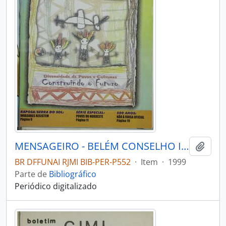
MENSAGEIRO - BELÉM CONSELHO INDIGENISTA MISSIONÁRIO - 1999 - Nº115
Adici
BR DFFUNAI RJMI BIB-PER-P552
·
Item
·
1999
Parte de
Bibliográfico
Periódico digitalizado