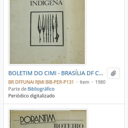
BOLETIM DO CIMI - BRASÍLIA DF CONSELHO INDIGENISTA MISSIONÁRIO - 1980 - Nº63
Adici
BR DFFUNAI RJMI BIB-PER-P131
·
Item
·
1980
Parte de
Bibliográfico
Periódico digitalizado