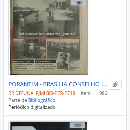
PORANTIM - BRASÍLIA CONSELHO INDIGENISTA MISSIONÁRIO - 1986 - Nº93
Adici
BR DFFUNAI RJMI BIB-PER-P718
·
Item
·
1986
Parte de
Bibliográfico
Periódico digitalizado