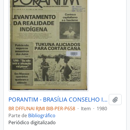
PORANTIM - BRASÍLIA CONSELHO INDIGENISTA MISSIONÁRIO - 1980 - Nº23
Adici
BR DFFUNAI RJMI BIB-PER-P658
·
Item
·
1980
Parte de
Bibliográfico
Periódico digitalizado