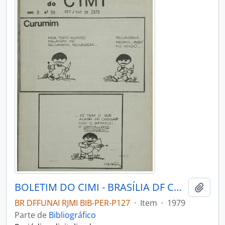
BOLETIM DO CIMI - BRASÍLIA DF CONSELHO INDIGENISTA MISSIONÁRIO - 1979 - Nº59
Adici
BR DFFUNAI RJMI BIB-PER-P127
·
Item
·
1979
Parte de
Bibliográfico