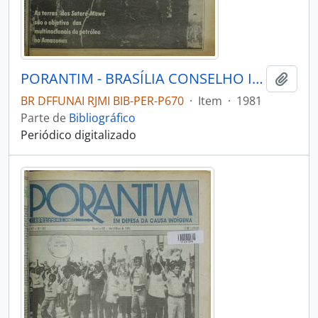
PORANTIM - BRASÍLIA CONSELHO INDIGENISTA MISSIONÁRIO - 1981 - Nº34
Adici
BR DFFUNAI RJMI BIB-PER-P670
·
Item
·
1981
Parte de
Bibliográfico
Periódico digitalizado