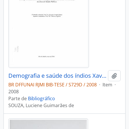
Demografia e saúde dos índios Xavantes do Brasil Central
Adici
BR DFFUNAI RJMI BIB-TESE / S729D / 2008
·
Item
·
2008
Parte de
Bibliográfico
SOUZA, Luciene Guimarães de