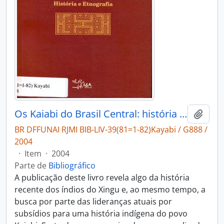
Os Kaiabi do Brasil Central: história e etnografia.
Adici
BR DFFUNAI RJMI BIB-LIV-39(81=1-82)Kayabi / G888 /
2004
·
Item
·
2004
Parte de
Bibliográfico
A publicação deste livro revela algo da história
recente dos índios do Xingu e, ao mesmo tempo, a
busca por parte das lideranças atuais por
subsídios para uma história indígena do povo