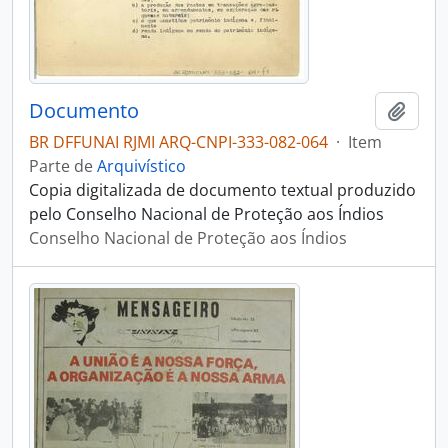
Documento
Adici
BR DFFUNAI RJMI ARQ-CNPI-333-082-064
·
Item
Parte de
Arquivístico
Copia digitalizada de documento textual produzido
pelo Conselho Nacional de Proteção aos Índios
Conselho Nacional de Proteção aos Índios