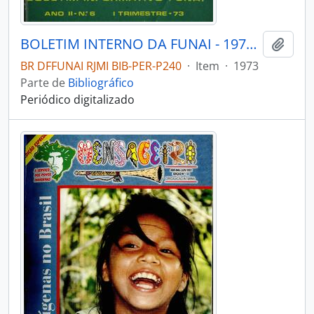
BOLETIM INTERNO DA FUNAI - 1973 - Nº06
Adici
BR DFFUNAI RJMI BIB-PER-P240
·
Item
·
1973
Parte de
Bibliográfico
Periódico digitalizado