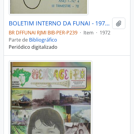
BOLETIM INTERNO DA FUNAI - 1972 - Nº04
Adici
BR DFFUNAI RJMI BIB-PER-P239
·
Item
·
1972
Parte de
Bibliográfico
Periódico digitalizado