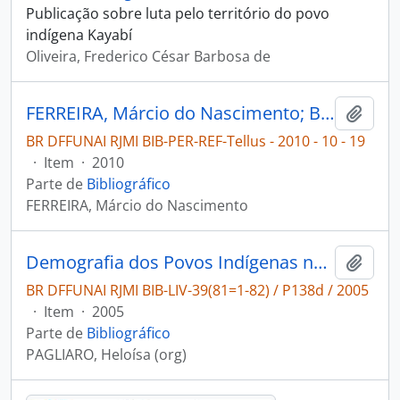
Publicação sobre luta pelo território do povo
indígena Kayabí
Oliveira, Frederico César Barbosa de
FERREIRA, Márcio do Nascimento; BALLESTER, Wemerson Chimello; DORVAL, Alberto; COSTA, Reginaldo Brito da. Conhecimento tradicional dos Kaiabi sobre abelhas sem ferrão no Parque Indígena do Xingu, Mato Grosso, Brasil [Tellus]
Adici
BR DFFUNAI RJMI BIB-PER-REF-Tellus - 2010 - 10 - 19
·
Item
·
2010
Parte de
Bibliográfico
FERREIRA, Márcio do Nascimento
Demografia dos Povos Indígenas no Brasil
Adici
BR DFFUNAI RJMI BIB-LIV-39(81=1-82) / P138d / 2005
·
Item
·
2005
Parte de
Bibliográfico
PAGLIARO, Heloísa (org)