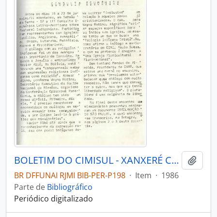
BOLETIM DO CIMISUL - XANXERÉ CONSELHO INDIGENISTA MISSIONÁRIO - REGIONAL SUL - 1986 - Nº54
Adici
BR DFFUNAI RJMI BIB-PER-P198
·
Item
·
1986
Parte de
Bibliográfico
Periódico digitalizado