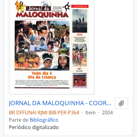
JORNAL DA MALOQUINHA - COORD-GERAL DE DOCUMENTAÇÃO DA FUNAI - 2004 - ED - ESPECIAL 04
Adici
BR DFFUNAI RJMI BIB-PER-P364
·
Item
·
2004
Parte de
Bibliográfico
Periódico digitalizado