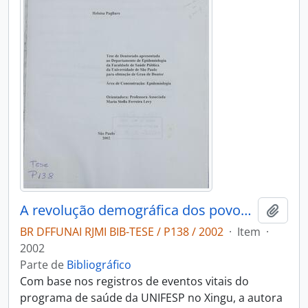
A revolução demográfica dos povos indígenas no Brasil: a experiência dos Kaiabi do Parque Indigena do Xingu - Mato Grosso - 1970-1999
Adici
BR DFFUNAI RJMI BIB-TESE / P138 / 2002
·
Item
·
2002
Parte de
Bibliográfico
Com base nos registros de eventos vitais do
programa de saúde da UNIFESP no Xingu, a autora