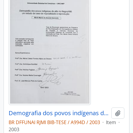
Demografia dos povos indígenas do alto rio Negro/AM: um estudo de caso de nupcialidade e reprodução
Adici
BR DFFUNAI RJMI BIB-TESE / A994D / 2003
·
Item
·
2003