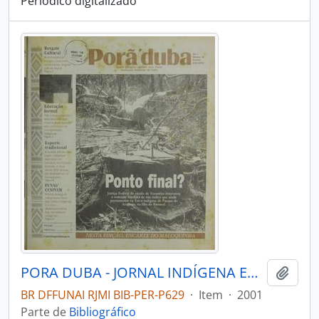
Periódico digitalizado
PORA DUBA - JORNAL INDÍGENA EDITADO PELA FUNAI - 2001 - Nº10
Adici
BR DFFUNAI RJMI BIB-PER-P629
·
Item
·
2001
Parte de
Bibliográfico