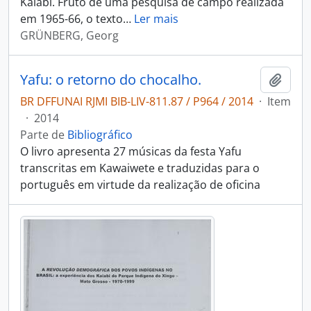
Kaiabi. Fruto de uma pesquisa de campo realizada
em 1965-66, o texto
…
Ler mais
GRÜNBERG, Georg
Yafu: o retorno do chocalho.
Adici
BR DFFUNAI RJMI BIB-LIV-811.87 / P964 / 2014
·
Item
·
2014
Parte de
Bibliográfico
O livro apresenta 27 músicas da festa Yafu
transcritas em Kawaiwete e traduzidas para o
português em virtude da realização de oficina