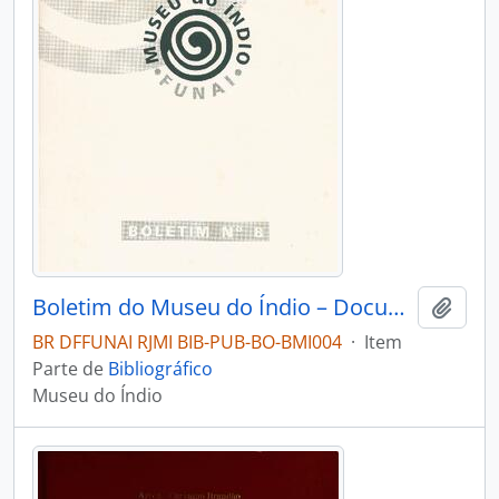
Boletim do Museu do Índio – Documentação – Nº 8
Adici
BR DFFUNAI RJMI BIB-PUB-BO-BMI004
·
Item
Parte de
Bibliográfico
Museu do Índio