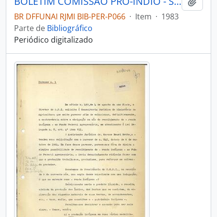
BOLETIM COMISSÃO PRÓ-ÍNDIO - SÃO PAULO COMISSÃO PRÓ-ÍNDIO - 1983 - Nº14
Adici
BR DFFUNAI RJMI BIB-PER-P066
·
Item
·
1983
Parte de
Bibliográfico
Periódico digitalizado