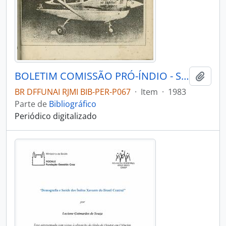
BOLETIM COMISSÃO PRÓ-ÍNDIO - SÃO PAULO COMISSÃO PRÓ-ÍNDIO - 1983 - Nº15
Adici
BR DFFUNAI RJMI BIB-PER-P067
·
Item
·
1983
Parte de
Bibliográfico
Periódico digitalizado