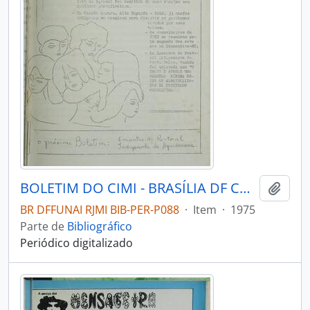
BOLETIM DO CIMI - BRASÍLIA DF CONSELHO INDIGENISTA MISSIONÁRIO - 1975 - Nº20
Adici
BR DFFUNAI RJMI BIB-PER-P088
·
Item
·
1975
Parte de
Bibliográfico
Periódico digitalizado