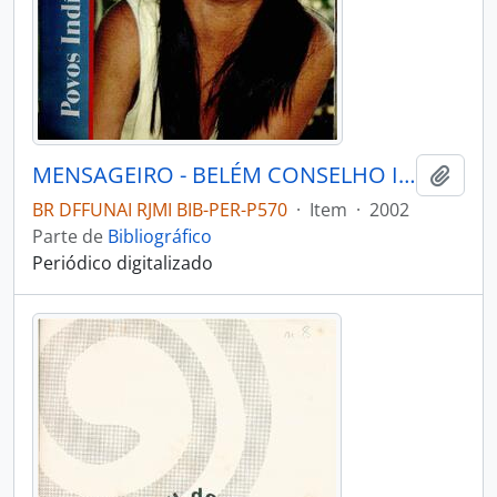
MENSAGEIRO - BELÉM CONSELHO INDIGENISTA MISSIONÁRIO - 2002 - Nº133
Adici
BR DFFUNAI RJMI BIB-PER-P570
·
Item
·
2002
Parte de
Bibliográfico
Periódico digitalizado