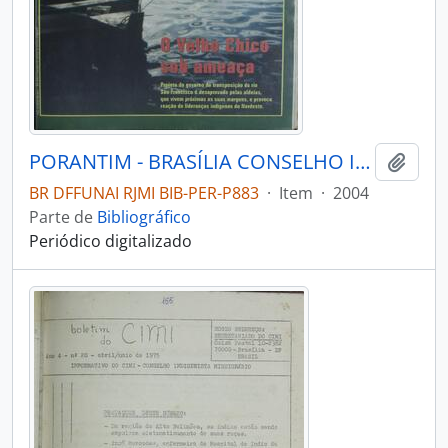
PORANTIM - BRASÍLIA CONSELHO INDIGENISTA MISSIONÁRIO - 2004 - Nº270
Adici
BR DFFUNAI RJMI BIB-PER-P883
·
Item
·
2004
Parte de
Bibliográfico
Periódico digitalizado