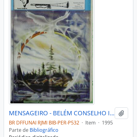
MENSAGEIRO - BELÉM CONSELHO INDIGENISTA MISSIONÁRIO - 1995 - Nº94
Adici
BR DFFUNAI RJMI BIB-PER-P532
·
Item
·
1995
Parte de
Bibliográfico