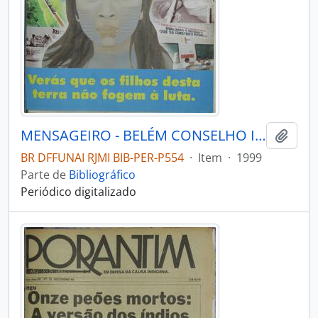
MENSAGEIRO - BELÉM CONSELHO INDIGENISTA MISSIONÁRIO - 1999 - Nº117
Adici
BR DFFUNAI RJMI BIB-PER-P554
·
Item
·
1999
Parte de
Bibliográfico
Periódico digitalizado