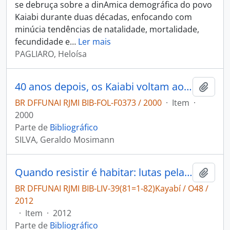
se debruça sobre a dinAmica demográfica do povo
Kaiabi durante duas décadas, enfocando com
minúcia tendências de natalidade, mortalidade,
fecundidade e
…
Ler mais
PAGLIARO, Heloísa
40 anos depois, os Kaiabi voltam ao centro do mundo
Adici
BR DFFUNAI RJMI BIB-FOL-F0373 / 2000
·
Item
·
2000
Parte de
Bibliográfico
SILVA, Geraldo Mosimann
Quando resistir é habitar: lutas pela afirmação territorial dos Kaiabi no baixo Teles Pires.
Adici
BR DFFUNAI RJMI BIB-LIV-39(81=1-82)Kayabí / O48 /
2012
·
Item
·
2012
Parte de
Bibliográfico