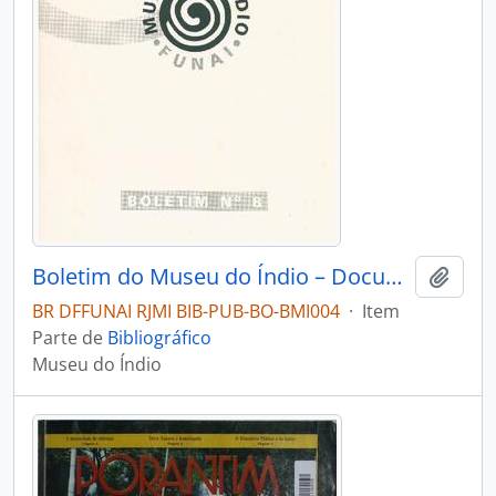
Boletim do Museu do Índio – Documentação – Nº 8
Adici
BR DFFUNAI RJMI BIB-PUB-BO-BMI004
·
Item
Parte de
Bibliográfico
Museu do Índio