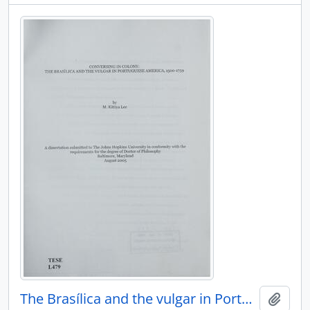
The Brasílica and the vulgar in Portuguese America 1500-1759
Adici