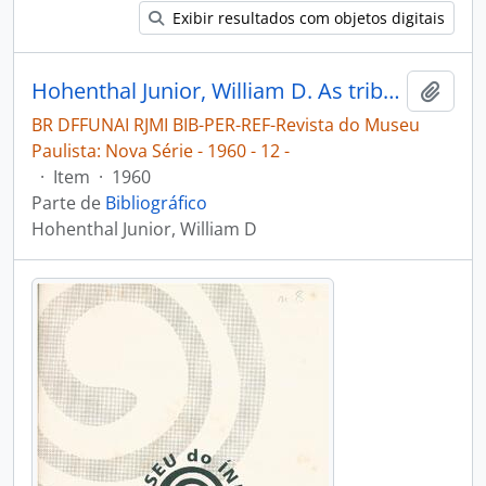
Exibir resultados com objetos digitais
Hohenthal Junior, William D. As tribos indígenas do Médio e Baixo São Francisco [Revista do Museu Paulista: Nova Série]
Adici
BR DFFUNAI RJMI BIB-PER-REF-Revista do Museu
Paulista: Nova Série - 1960 - 12 -
·
Item
·
1960
Parte de
Bibliográfico
Hohenthal Junior, William D