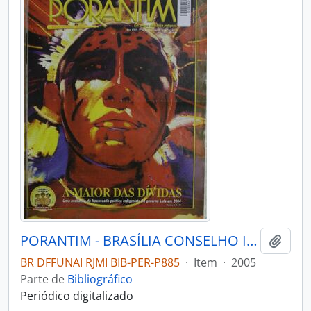
PORANTIM - BRASÍLIA CONSELHO INDIGENISTA MISSIONÁRIO - 2005 - Nº272
Adici
BR DFFUNAI RJMI BIB-PER-P885
·
Item
·
2005
Parte de
Bibliográfico
Periódico digitalizado