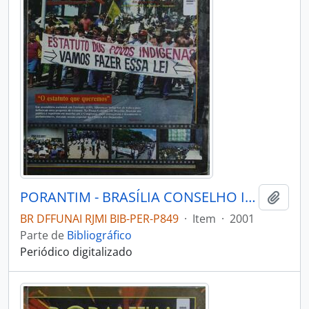
PORANTIM - BRASÍLIA CONSELHO INDIGENISTA MISSIONÁRIO - 2001 - Nº235
Adici
BR DFFUNAI RJMI BIB-PER-P849
·
Item
·
2001
Parte de
Bibliográfico
Periódico digitalizado