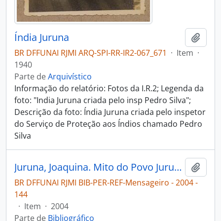
Índia Juruna
Adici
BR DFFUNAI RJMI ARQ-SPI-RR-IR2-067_671
·
Item
·
1940
Parte de
Arquivístico
Informação do relatório: Fotos da I.R.2; Legenda da
foto: "India Juruna criada pelo insp Pedro Silva";
Descrição da foto: Índia Juruna criada pelo inspetor
do Serviço de Proteção aos Índios chamado Pedro
Silva
Juruna, Joaquina. Mito do Povo Juruna [Mensageiro]
Adici
BR DFFUNAI RJMI BIB-PER-REF-Mensageiro - 2004 -
144
·
Item
·
2004
Parte de
Bibliográfico