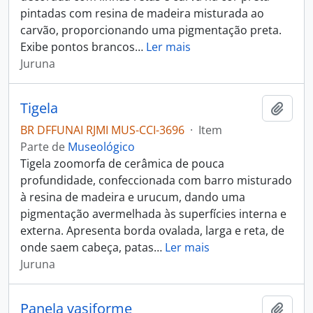
pintadas com resina de madeira misturada ao
carvão, proporcionando uma pigmentação preta.
Exibe pontos brancos
…
Ler mais
Juruna
Tigela
Adici
BR DFFUNAI RJMI MUS-CCI-3696
·
Item
Parte de
Museológico
Tigela zoomorfa de cerâmica de pouca
profundidade, confeccionada com barro misturado
à resina de madeira e urucum, dando uma
pigmentação avermelhada às superfícies interna e
externa. Apresenta borda ovalada, larga e reta, de
onde saem cabeça, patas
…
Ler mais
Juruna
Panela vasiforme
Adici