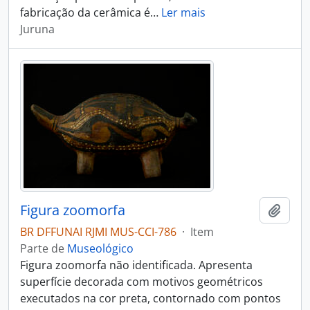
fabricação da cerâmica é
…
Ler mais
Juruna
Figura zoomorfa
Adici
BR DFFUNAI RJMI MUS-CCI-786
·
Item
Parte de
Museológico
Figura zoomorfa não identificada. Apresenta
superfície decorada com motivos geométricos
executados na cor preta, contornado com pontos