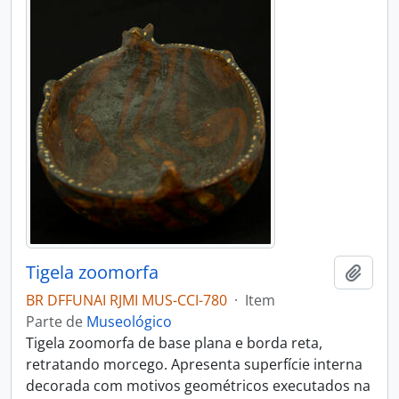
Tigela zoomorfa
Adici
BR DFFUNAI RJMI MUS-CCI-780
·
Item
Parte de
Museológico
Tigela zoomorfa de base plana e borda reta,
retratando morcego. Apresenta superfície interna
decorada com motivos geométricos executados na