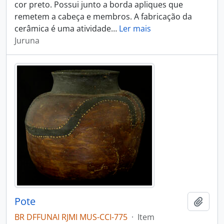
cor preto. Possui junto a borda apliques que
remetem a cabeça e membros. A fabricação da
cerâmica é uma atividade
…
Ler mais
Juruna
Pote
Adici
BR DFFUNAI RJMI MUS-CCI-775
·
Item