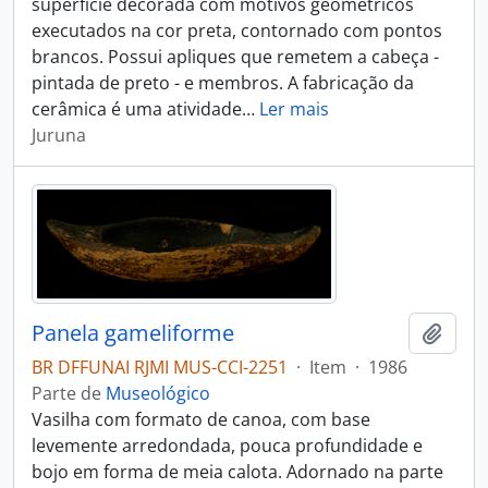
superfície decorada com motivos geométricos
executados na cor preta, contornado com pontos
brancos. Possui apliques que remetem a cabeça -
pintada de preto - e membros. A fabricação da
cerâmica é uma atividade
…
Ler mais
Juruna
Panela gameliforme
Adici
BR DFFUNAI RJMI MUS-CCI-2251
·
Item
·
1986
Parte de
Museológico
Vasilha com formato de canoa, com base
levemente arredondada, pouca profundidade e
bojo em forma de meia calota. Adornado na parte