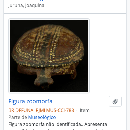
Juruna, Joaquina
Figura zoomorfa
Adici
BR DFFUNAI RJMI MUS-CCI-788
·
Item
Parte de
Museológico
Figura zoomorfa não identificada.. Apresenta