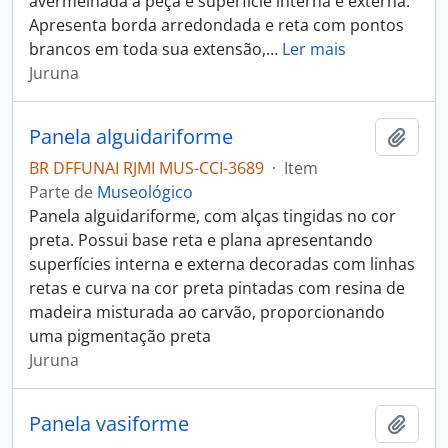
avermelhada à peça e superfície interna e externa.
Apresenta borda arredondada e reta com pontos
brancos em toda sua extensão,
…
Ler mais
Juruna
Panela alguidariforme
Adici
BR DFFUNAI RJMI MUS-CCI-3689
·
Item
Parte de
Museológico
Panela alguidariforme, com alças tingidas no cor
preta. Possui base reta e plana apresentando
superfícies interna e externa decoradas com linhas
retas e curva na cor preta pintadas com resina de
madeira misturada ao carvão, proporcionando
uma pigmentação preta
Juruna
Panela vasiforme
Adici