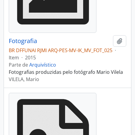
Fotografia
Adici
BR DFFUNAI RJMI ARQ-PES-MV-IK_MV_FOT_025
·
Item
·
2015
Parte de
Arquivístico
Fotografias produzidas pelo fotógrafo Mario Vilela
VILELA, Mario