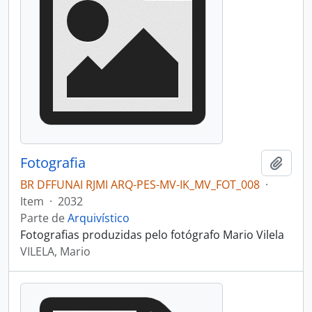
Fotografia
Adici
BR DFFUNAI RJMI ARQ-PES-MV-IK_MV_FOT_008
·
Item
·
2032
Parte de
Arquivístico
Fotografias produzidas pelo fotógrafo Mario Vilela
VILELA, Mario