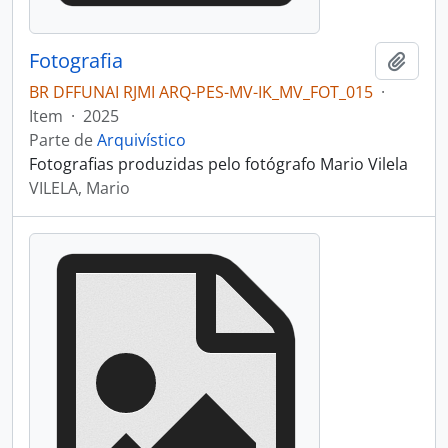
Fotografia
Adici
BR DFFUNAI RJMI ARQ-PES-MV-IK_MV_FOT_015
·
Item
·
2025
Parte de
Arquivístico
Fotografias produzidas pelo fotógrafo Mario Vilela
VILELA, Mario