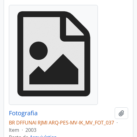
Fotografia
Adici
BR DFFUNAI RJMI ARQ-PES-MV-IK_MV_FOT_037
·
Item
·
2003