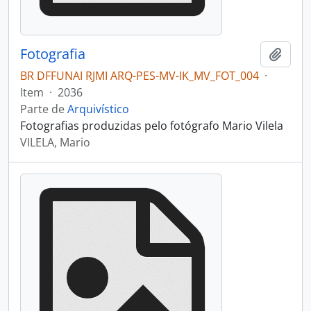
Fotografia
Adici
BR DFFUNAI RJMI ARQ-PES-MV-IK_MV_FOT_004
·
Item
·
2036
Parte de
Arquivístico
Fotografias produzidas pelo fotógrafo Mario Vilela
VILELA, Mario