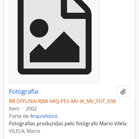
Fotografia
Adici
BR DFFUNAI RJMI ARQ-PES-MV-IK_MV_FOT_038
·
Item
·
2002
Parte de
Arquivístico
Fotografias produzidas pelo fotógrafo Mario Vilela
VILELA, Mario