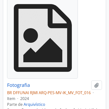
Fotografia
Adici
BR DFFUNAI RJMI ARQ-PES-MV-IK_MV_FOT_016
·
Item
·
2024
Parte de
Arquivístico