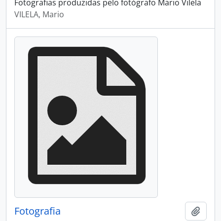
Fotografias produzidas pelo fotógrafo Mario Vilela
VILELA, Mario
Fotografia
Adici