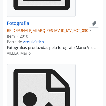
Fotografia
Adici
BR DFFUNAI RJMI ARQ-PES-MV-IK_MV_FOT_030
·
Item
·
2010
Parte de
Arquivístico
Fotografias produzidas pelo fotógrafo Mario Vilela
VILELA, Mario