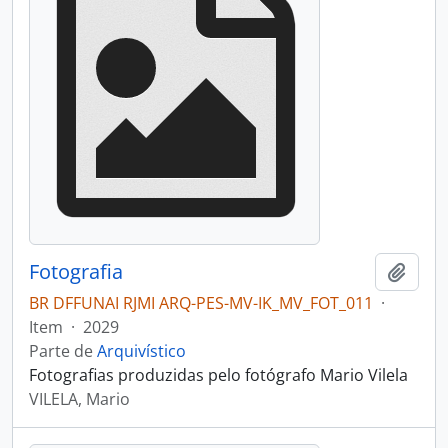
Fotografia
Adici
BR DFFUNAI RJMI ARQ-PES-MV-IK_MV_FOT_011
·
Item
·
2029
Parte de
Arquivístico
Fotografias produzidas pelo fotógrafo Mario Vilela
VILELA, Mario