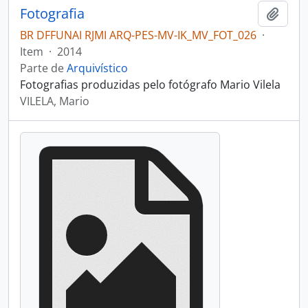
Fotografia
Adici
BR DFFUNAI RJMI ARQ-PES-MV-IK_MV_FOT_026
·
Item
·
2014
Parte de
Arquivístico
Fotografias produzidas pelo fotógrafo Mario Vilela
VILELA, Mario