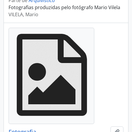
Parte de
Arquivístico
Fotografias produzidas pelo fotógrafo Mario Vilela
VILELA, Mario
Fotografia
Adici