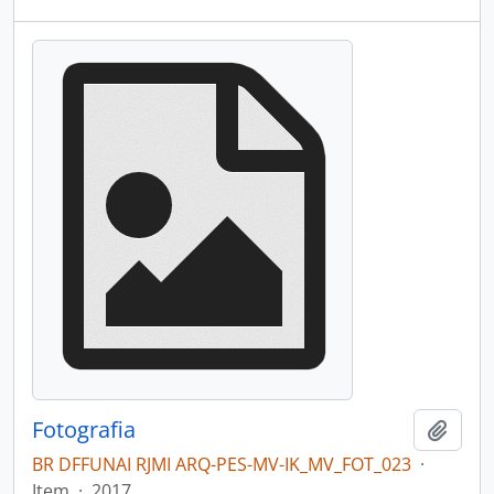
Fotografia
Adici
BR DFFUNAI RJMI ARQ-PES-MV-IK_MV_FOT_023
·
Item
·
2017