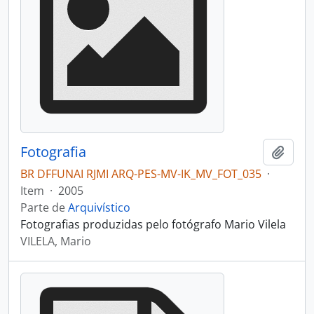
Fotografia
Adici
BR DFFUNAI RJMI ARQ-PES-MV-IK_MV_FOT_035
·
Item
·
2005
Parte de
Arquivístico
Fotografias produzidas pelo fotógrafo Mario Vilela
VILELA, Mario