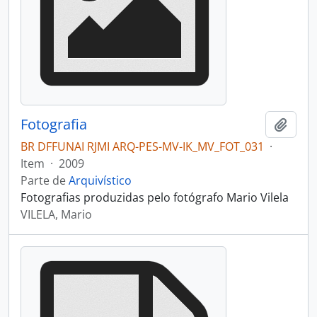
Fotografia
Adici
BR DFFUNAI RJMI ARQ-PES-MV-IK_MV_FOT_031
·
Item
·
2009
Parte de
Arquivístico
Fotografias produzidas pelo fotógrafo Mario Vilela
VILELA, Mario