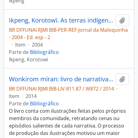
Ikpeng
Ikpeng, Korotowï. As terras indígenas conservam a biodiversidade [Jornal da Maloquinha]
Adici
BR DFFUNAI RJMI BIB-PER-REF-Jornal da Maloquinha
- 2004 - Ed. esp - 2
·
Item
·
2004
Parte de
Bibliográfico
Ikpeng, Korotowï
Wonkirom mïran: livro de narrativas Ikpeng.
Adici
BR DFFUNAI RJMI BIB-LIV-811.87 / W872 / 2014
·
Item
·
2014
Parte de
Bibliográfico
O livro conta com ilustrações feitas pelos próprios
membros da comunidade, retratando cenas ou
episódios salientes de cada narrativa. O processo
de produção das ilustrações motivou um maior