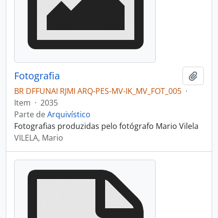
Fotografia
Adici
BR DFFUNAI RJMI ARQ-PES-MV-IK_MV_FOT_005
·
Item
·
2035
Parte de
Arquivístico
Fotografias produzidas pelo fotógrafo Mario Vilela
VILELA, Mario