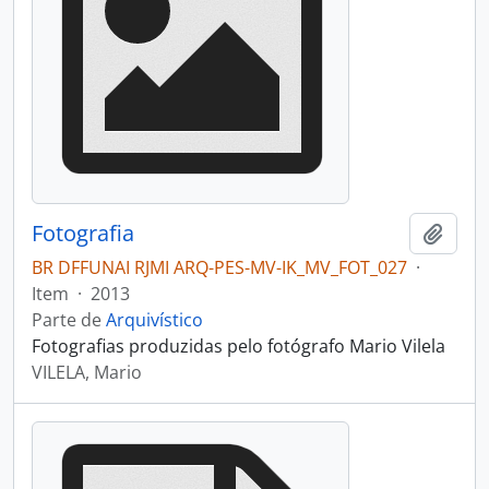
Fotografia
Adici
BR DFFUNAI RJMI ARQ-PES-MV-IK_MV_FOT_027
·
Item
·
2013
Parte de
Arquivístico
Fotografias produzidas pelo fotógrafo Mario Vilela
VILELA, Mario