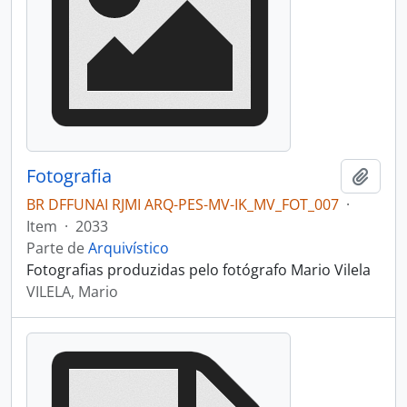
Fotografia
Adici
BR DFFUNAI RJMI ARQ-PES-MV-IK_MV_FOT_007
·
Item
·
2033
Parte de
Arquivístico
Fotografias produzidas pelo fotógrafo Mario Vilela
VILELA, Mario