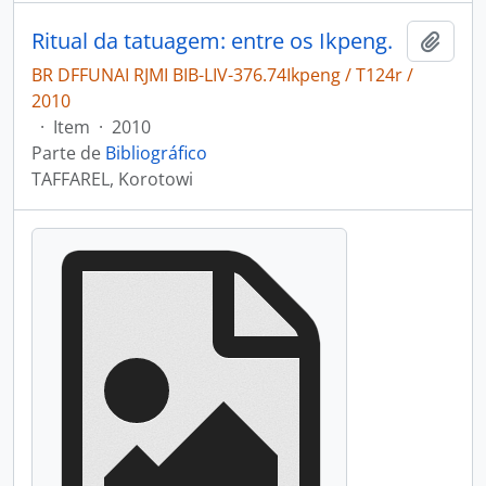
Ritual da tatuagem: entre os Ikpeng.
Adici
BR DFFUNAI RJMI BIB-LIV-376.74Ikpeng / T124r /
2010
·
Item
·
2010
Parte de
Bibliográfico
TAFFAREL, Korotowi