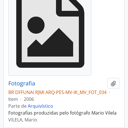
Fotografia
Adici
BR DFFUNAI RJMI ARQ-PES-MV-IK_MV_FOT_034
·
Item
·
2006
Parte de
Arquivístico
Fotografias produzidas pelo fotógrafo Mario Vilela
VILELA, Mario