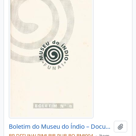
Boletim do Museu do Índio – Documentação – Nº 8
Adici