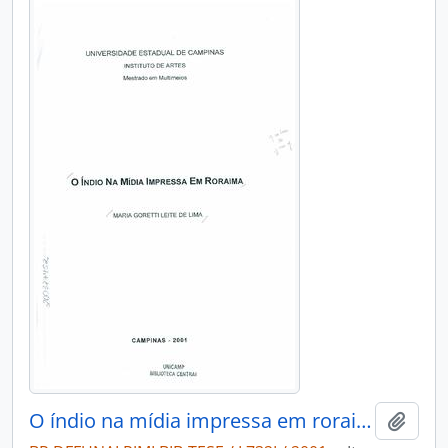
O índio na mídia impressa em roraims
Adici