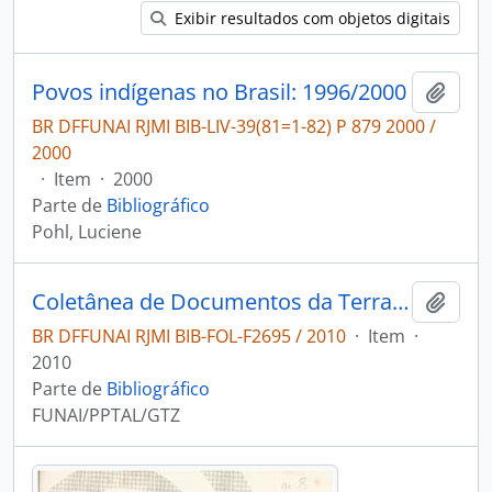
Exibir resultados com objetos digitais
Povos indígenas no Brasil: 1996/2000
Adici
BR DFFUNAI RJMI BIB-LIV-39(81=1-82) P 879 2000 /
2000
·
Item
·
2000
Parte de
Bibliográfico
Pohl, Luciene
Coletânea de Documentos da Terra Indígena Hi Merimã
Adici
BR DFFUNAI RJMI BIB-FOL-F2695 / 2010
·
Item
·
2010
Parte de
Bibliográfico
FUNAI/PPTAL/GTZ