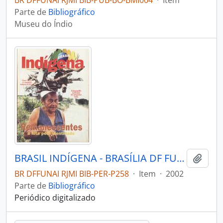
BR DFFUNAI RJMI BIB-PUB-BO-BMI004
·
Item
Parte de
Bibliográfico
Museu do Índio
BRASIL INDÍGENA - BRASÍLIA DF FUNDAÇÃO NACIONAL DO ÍNDIO - 2002 - Nº10
Adici
BR DFFUNAI RJMI BIB-PER-P258
·
Item
·
2002
Parte de
Bibliográfico
Periódico digitalizado