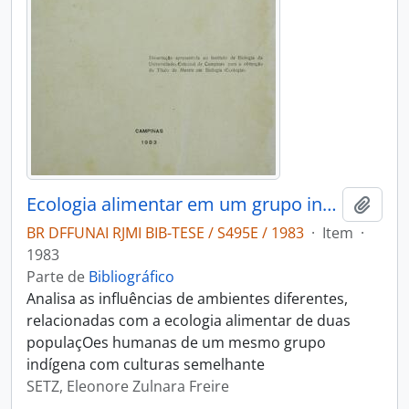
Ecologia alimentar em um grupo indígena: comparação entre aldeias Nambiquara de floresta e cerrado
Adici
BR DFFUNAI RJMI BIB-TESE / S495E / 1983
·
Item
·
1983
Parte de
Bibliográfico
Analisa as influências de ambientes diferentes,
relacionadas com a ecologia alimentar de duas
populaçOes humanas de um mesmo grupo
indígena com culturas semelhante
SETZ, Eleonore Zulnara Freire