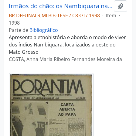
Irmãos do chão: os Nambiquara na etnohistória contemporanea (1900-1997)
Adici
BR DFFUNAI RJMI BIB-TESE / C837I / 1998
·
Item
·
1998
Parte de
Bibliográfico
Apresenta a etnohistória e aborda o modo de viver
dos índios Nambiquara, localizados a oeste do
Mato Grosso
COSTA, Anna Maria Ribeiro Fernandes Moreira da