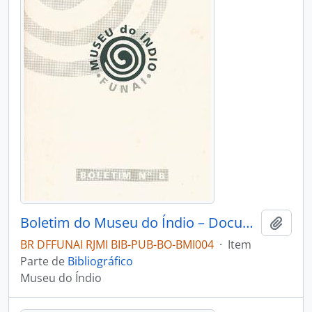
Boletim do Museu do Índio – Documentação – Nº 8
Adici
BR DFFUNAI RJMI BIB-PUB-BO-BMI004
·
Item
Parte de
Bibliográfico
Museu do Índio