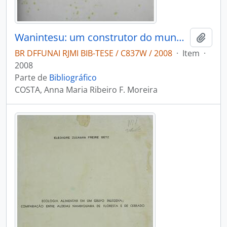
Wanintesu: um construtor do mundo Nambiquara
Adici
BR DFFUNAI RJMI BIB-TESE / C837W / 2008
·
Item
·
2008
Parte de
Bibliográfico
COSTA, Anna Maria Ribeiro F. Moreira