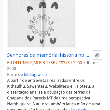
Senhores da memória: história no universo das Nambiquara do Cerrado 1942-1968
Adici
BR DFFUNAI RJMI BIB-TESE / C837S / 2000
·
Item
·
2000
Parte de
Bibliográfico
A partir de entrevistas realizadas entre os
Kithaulhu, Sawentesu, Wakalitesu e Halotesu, a
dissertação analisa a ocupação das terras da
Chapada dos Parecis MT de uma perspectiva
Nambiquara. A autora também lança mão de uma
documentação bastante variada
…
Ler mais