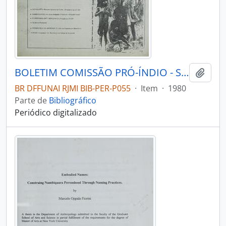
BOLETIM COMISSÃO PRÓ-ÍNDIO - SÃO PAULO COMISSÃO PRÓ-ÍNDIO - 1980 - Nº03
Adici
BR DFFUNAI RJMI BIB-PER-P055
·
Item
·
1980
Parte de
Bibliográfico
Periódico digitalizado