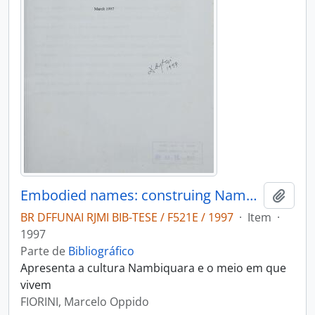
Embodied names: construing Nambiquara personhood through naming practices
Adici
BR DFFUNAI RJMI BIB-TESE / F521E / 1997
·
Item
·
1997
Parte de
Bibliográfico
Apresenta a cultura Nambiquara e o meio em que
vivem
FIORINI, Marcelo Oppido