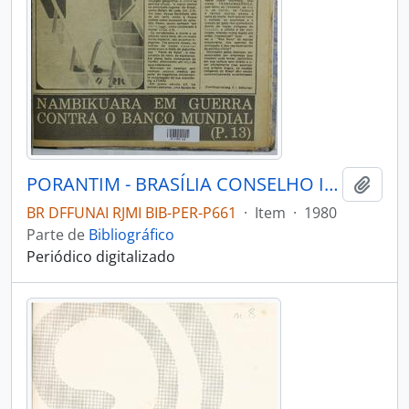
PORANTIM - BRASÍLIA CONSELHO INDIGENISTA MISSIONÁRIO - 1980 - Nº1920
Adici
BR DFFUNAI RJMI BIB-PER-P661
·
Item
·
1980
Parte de
Bibliográfico
Periódico digitalizado