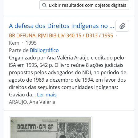
Exibir resultados com objetos digitais
A defesa dos Direitos Indígenas no Judiciário: ações propostas pelo Núcleo de Direitos Indígenas.
Adici
BR DFFUNAI RJMI BIB-LIV-340.15 / D313 / 1995
·
Item
·
1995
Parte de
Bibliográfico
Organizado por Ana Valéria Araújo e editado pelo
ISA em 1995, 542 p. O livro reúne 8 ações judiciais
propostas pelos advogados do NDI, no período de
agosto de 1989 a dezembro de 1994, em favor dos
direitos das seguintes comunidades indígenas:
Gavião da
…
Ler mais
ARAÚJO, Ana Valéria