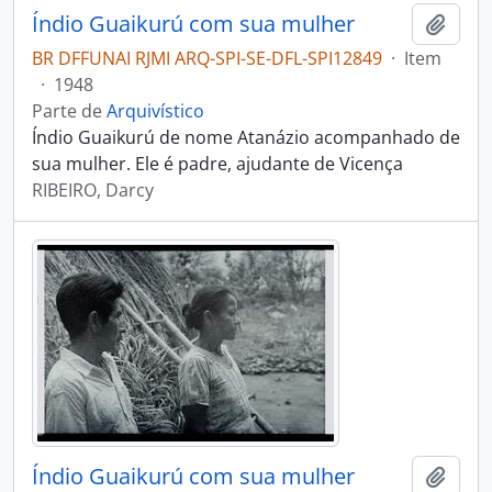
Índio Guaikurú com sua mulher
Adici
BR DFFUNAI RJMI ARQ-SPI-SE-DFL-SPI12849
·
Item
·
1948
Parte de
Arquivístico
Índio Guaikurú de nome Atanázio acompanhado de
sua mulher. Ele é padre, ajudante de Vicença
RIBEIRO, Darcy
Índio Guaikurú com sua mulher
Adici