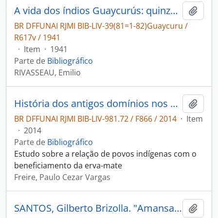
A vida dos índios Guaycurús: quinze dias nas suas aldeias (sul de Matto-Grosso).
Adici
BR DFFUNAI RJMI BIB-LIV-39(81=1-82)Guaycuru /
R617v / 1941
·
Item
·
1941
Parte de
Bibliográfico
RIVASSEAU, Emilio
História dos antigos domínios nos ervais do Paraguai: (1538-1811).
Adici
BR DFFUNAI RJMI BIB-LIV-981.72 / F866 / 2014
·
Item
·
2014
Parte de
Bibliográfico
Estudo sobre a relação de povos indígenas com o
beneficiamento da erva-mate
Freire, Paulo Cezar Vargas
SANTOS, Gilberto Brizolla. "Amansar os portugueses": os índios Guaicuru nas representações portuguesas coloniais [Série Ensaios Antropológicos]
Adici