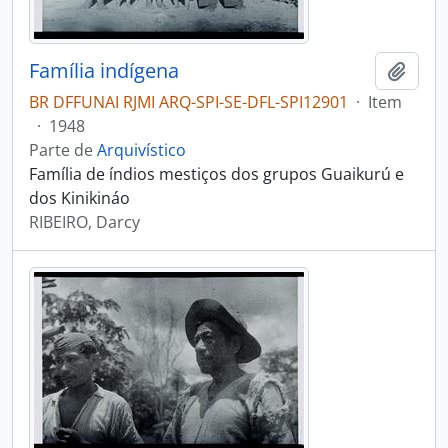
Família indígena
Adici
BR DFFUNAI RJMI ARQ-SPI-SE-DFL-SPI12901
·
Item
·
1948
Parte de
Arquivístico
Família de índios mestiços dos grupos Guaikurú e
dos Kinikináo
RIBEIRO, Darcy