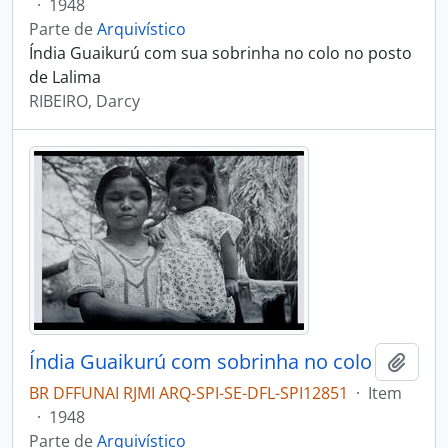
·
1948
Parte de
Arquivístico
Índia Guaikurú com sua sobrinha no colo no posto
de Lalima
RIBEIRO, Darcy
Índia Guaikurú com sobrinha no colo
Adici
BR DFFUNAI RJMI ARQ-SPI-SE-DFL-SPI12851
·
Item
·
1948
Parte de
Arquivístico