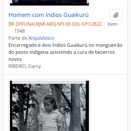
Homem com índios Guaikurú
Adici
BR DFFUNAI RJMI ARQ-SPI-SE-DFL-SPI12822
·
Item
·
1948
Parte de
Arquivístico
Encarregado e dois índios Guaikurú no mangueirão
do posto indígena assistindo a cura de bezerros
novos
RIBEIRO, Darcy