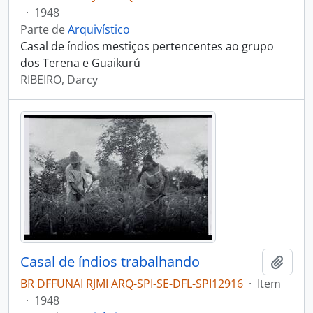
·
1948
Parte de
Arquivístico
Casal de índios mestiços pertencentes ao grupo
dos Terena e Guaikurú
RIBEIRO, Darcy
Casal de índios trabalhando
Adici
BR DFFUNAI RJMI ARQ-SPI-SE-DFL-SPI12916
·
Item
·
1948