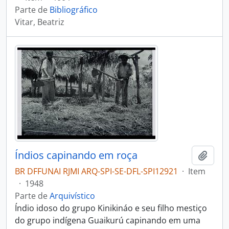
Parte de
Bibliográfico
Vitar, Beatriz
Índios capinando em roça
Adici
BR DFFUNAI RJMI ARQ-SPI-SE-DFL-SPI12921
·
Item
·
1948
Parte de
Arquivístico
Índio idoso do grupo Kinikináo e seu filho mestiço
do grupo indígena Guaikurú capinando em uma