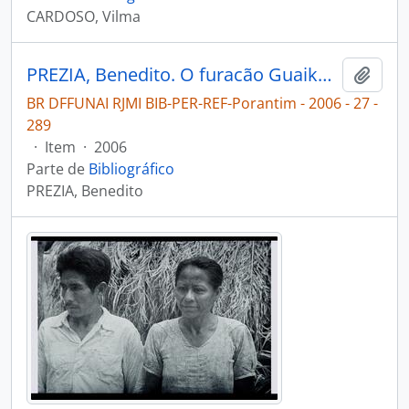
CARDOSO, Vilma
PREZIA, Benedito. O furacão Guaikuru [Porantim]
Adici
BR DFFUNAI RJMI BIB-PER-REF-Porantim - 2006 - 27 -
289
·
Item
·
2006
Parte de
Bibliográfico
PREZIA, Benedito