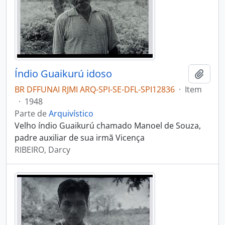
Índio Guaikurú idoso
Adici
BR DFFUNAI RJMI ARQ-SPI-SE-DFL-SPI12836
·
Item
·
1948
Parte de
Arquivístico
Velho índio Guaikurú chamado Manoel de Souza,
padre auxiliar de sua irmã Vicença
RIBEIRO, Darcy