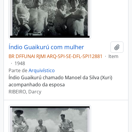
Índio Guaikurú com mulher
Adici
BR DFFUNAI RJMI ARQ-SPI-SE-DFL-SPI12881
·
Item
·
1948
Parte de
Arquivístico
Índio Guaikurú chamado Manoel da Silva (Xuri)
acompanhado da esposa
RIBEIRO, Darcy