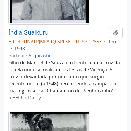
Índia Guaikurú
Adici
BR DFFUNAI RJMI ARQ-SPI-SE-DFL-SPI12853
·
Item
·
1948
Parte de
Arquivístico
Filho de Manoel de Souza em frente a uma cruz da
capela onde se realizam as festas de Vicença. A
cruz foi levantada por um santo que surgiu
recentemente (a 1948) percorrendo a campanha
mato-grossense. Chamam-no de “Senhorzinho”
RIBEIRO, Darcy