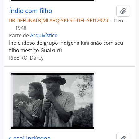
Índio com filho
Adici
BR DFFUNAI RJMI ARQ-SPI-SE-DFL-SPI12923
·
Item
·
1948
Parte de
Arquivístico
Índio idoso do grupo indígena Kinikináo com seu
filho mestiço Guaikurú
RIBEIRO, Darcy
Casal indígena
Adici