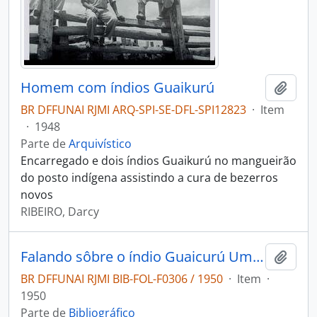
Homem com índios Guaikurú
Adici
BR DFFUNAI RJMI ARQ-SPI-SE-DFL-SPI12823
·
Item
·
1948
Parte de
Arquivístico
Encarregado e dois índios Guaikurú no mangueirão
do posto indígena assistindo a cura de bezerros
novos
RIBEIRO, Darcy
Falando sôbre o índio Guaicurú Umburaé
Adici
BR DFFUNAI RJMI BIB-FOL-F0306 / 1950
·
Item
·
1950
Parte de
Bibliográfico