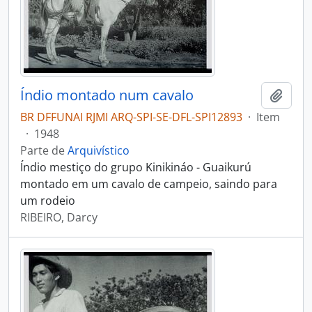
Índio montado num cavalo
Adici
BR DFFUNAI RJMI ARQ-SPI-SE-DFL-SPI12893
·
Item
·
1948
Parte de
Arquivístico
Índio mestiço do grupo Kinikináo - Guaikurú
montado em um cavalo de campeio, saindo para
um rodeio
RIBEIRO, Darcy