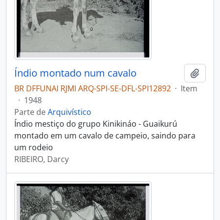
Índio montado num cavalo
Adici
BR DFFUNAI RJMI ARQ-SPI-SE-DFL-SPI12892
·
Item
·
1948
Parte de
Arquivístico
Índio mestiço do grupo Kinikináo - Guaikurú
montado em um cavalo de campeio, saindo para
um rodeio
RIBEIRO, Darcy