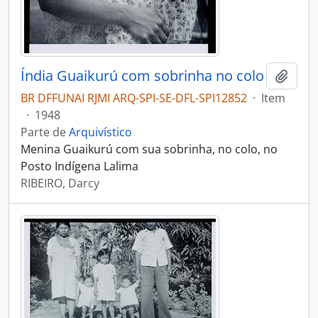
Índia Guaikurú com sobrinha no colo
Adici
BR DFFUNAI RJMI ARQ-SPI-SE-DFL-SPI12852
·
Item
·
1948
Parte de
Arquivístico
Menina Guaikurú com sua sobrinha, no colo, no
Posto Indígena Lalima
RIBEIRO, Darcy