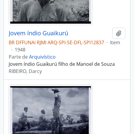
Jovem índio Guaikurú
Adici
BR DFFUNAI RJMI ARQ-SPI-SE-DFL-SPI12837
·
Item
·
1948
Parte de
Arquivístico
Jovem índio Guaikurú filho de Manoel de Souza
RIBEIRO, Darcy