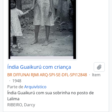
Índia Guaikurú com criança
Adici
BR DFFUNAI RJMI ARQ-SPI-SE-DFL-SPI12848
·
Item
·
1948
Parte de
Arquivístico
Índia Guaikurú com sua sobrinha no posto de
Lalima
RIBEIRO, Darcy