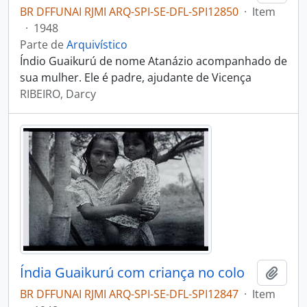
BR DFFUNAI RJMI ARQ-SPI-SE-DFL-SPI12850
·
Item
·
1948
Parte de
Arquivístico
Índio Guaikurú de nome Atanázio acompanhado de
sua mulher. Ele é padre, ajudante de Vicença
RIBEIRO, Darcy
Índia Guaikurú com criança no colo
Adici
BR DFFUNAI RJMI ARQ-SPI-SE-DFL-SPI12847
·
Item