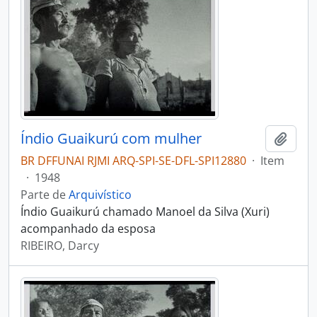
Índio Guaikurú com mulher
Adici
BR DFFUNAI RJMI ARQ-SPI-SE-DFL-SPI12880
·
Item
·
1948
Parte de
Arquivístico
Índio Guaikurú chamado Manoel da Silva (Xuri)
acompanhado da esposa
RIBEIRO, Darcy