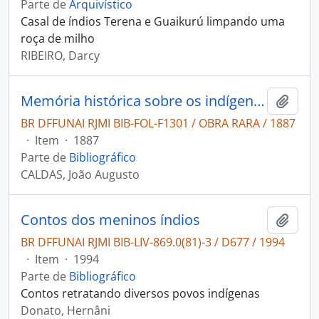
Parte de
Arquivístico
Casal de índios Terena e Guaikurú limpando uma
roça de milho
RIBEIRO, Darcy
Memória histórica sobre os indígenas da Província de Matto-Grosso
Adici
BR DFFUNAI RJMI BIB-FOL-F1301 / OBRA RARA / 1887
·
Item
·
1887
Parte de
Bibliográfico
CALDAS, João Augusto
Contos dos meninos índios
Adici
BR DFFUNAI RJMI BIB-LIV-869.0(81)-3 / D677 / 1994
·
Item
·
1994
Parte de
Bibliográfico
Contos retratando diversos povos indígenas
Donato, Hernâni