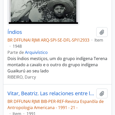
Índios
Adici
BR DFFUNAI RJMI ARQ-SPI-SE-DFL-SPI12933
·
Item
·
1948
Parte de
Arquivístico
Dois índios mestiços, um do grupo indígena Terena
montado a cavalo e o outro do grupo indígena
Guaikurú ao seu lado
RIBEIRO, Darcy
Vitar, Beatriz. Las relaciones entre los indígenas y el mundo colonial en um espacio conflictivo [Revista Espanõla de Antropologia Americana: la frontera tucumano - chaquena en el siglo XVIII]
Adici
BR DFFUNAI RJMI BIB-PER-REF-Revista Espanõla de
Antropologia Americana - 1991 - 21 -
·
Item
·
1991