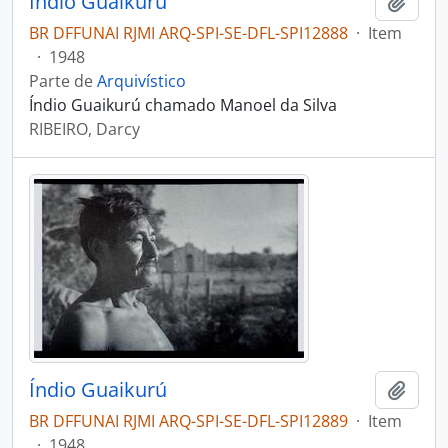
Índio Guaikurú
Adici
BR DFFUNAI RJMI ARQ-SPI-SE-DFL-SPI12888
·
Item
·
1948
Parte de
Arquivístico
Índio Guaikurú chamado Manoel da Silva
RIBEIRO, Darcy
Índio Guaikurú
Adici
BR DFFUNAI RJMI ARQ-SPI-SE-DFL-SPI12889
·
Item
·
1948