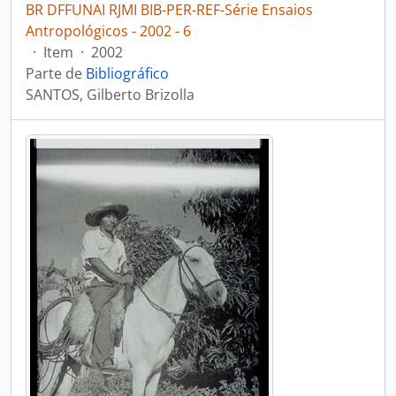
BR DFFUNAI RJMI BIB-PER-REF-Série Ensaios
Antropológicos - 2002 - 6
·
Item
·
2002
Parte de
Bibliográfico
SANTOS, Gilberto Brizolla