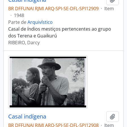
BR DFFUNAI RJMI ARQ-SPI-SE-DFL-SPI12909
·
Item
·
1948
Parte de
Arquivístico
Casal de índios mestiços pertencentes ao grupo
dos Terena e Guaikurú
RIBEIRO, Darcy
Casal indígena
Adici
BR DFFUNAI RJMI ARQ-SPI-SE-DFL-SPI12908
·
Item