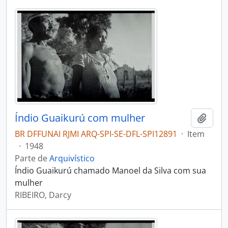
Índio Guaikurú com mulher
Adici
BR DFFUNAI RJMI ARQ-SPI-SE-DFL-SPI12891
·
Item
·
1948
Parte de
Arquivístico
Índio Guaikurú chamado Manoel da Silva com sua
mulher
RIBEIRO, Darcy