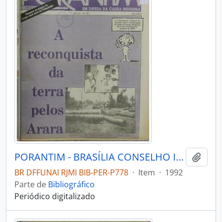
PORANTIM - BRASÍLIA CONSELHO INDIGENISTA MISSIONÁRIO - 1992 - Nº152
Adici
BR DFFUNAI RJMI BIB-PER-P778
·
Item
·
1992
Parte de
Bibliográfico
Periódico digitalizado