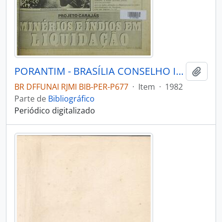
PORANTIM - BRASÍLIA CONSELHO INDIGENISTA MISSIONÁRIO - 1982 - Nº43
Adici
BR DFFUNAI RJMI BIB-PER-P677
·
Item
·
1982
Parte de
Bibliográfico
Periódico digitalizado