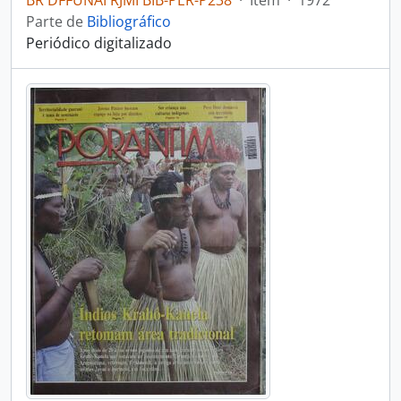
BR DFFUNAI RJMI BIB-PER-P238
·
Item
·
1972
Parte de
Bibliográfico
Periódico digitalizado