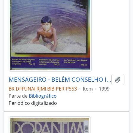
MENSAGEIRO - BELÉM CONSELHO INDIGENISTA MISSIONÁRIO - 1999 - Nº116
Adici
BR DFFUNAI RJMI BIB-PER-P553
·
Item
·
1999
Parte de
Bibliográfico
Periódico digitalizado