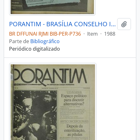
PORANTIM - BRASÍLIA CONSELHO INDIGENISTA MISSIONÁRIO - 1988 - Nº109
Adici
BR DFFUNAI RJMI BIB-PER-P736
·
Item
·
1988
Parte de
Bibliográfico
Periódico digitalizado