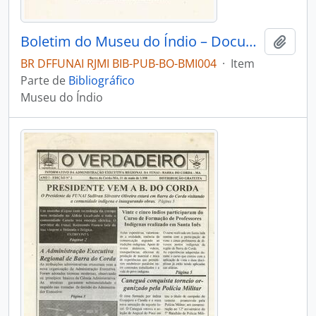
Boletim do Museu do Índio – Documentação – Nº 8
Adici
BR DFFUNAI RJMI BIB-PUB-BO-BMI004
·
Item
Parte de
Bibliográfico
Museu do Índio