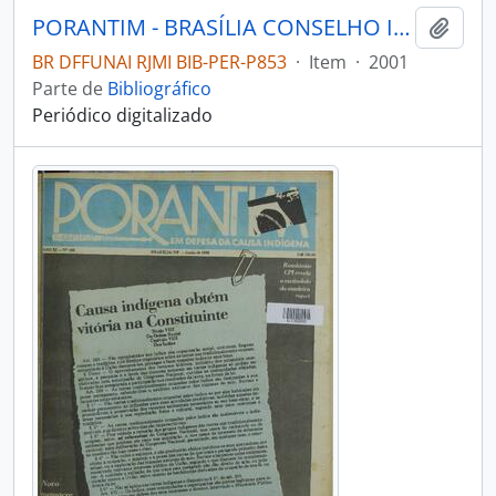
PORANTIM - BRASÍLIA CONSELHO INDIGENISTA MISSIONÁRIO - 2001 - Nº239
Adici
BR DFFUNAI RJMI BIB-PER-P853
·
Item
·
2001
Parte de
Bibliográfico
Periódico digitalizado