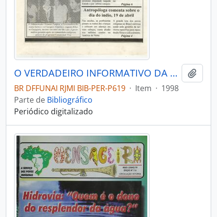
O VERDADEIRO INFORMATIVO DA ADMIN - EXECUTIVA REGIONAL DA FUNAI - SÃO LUIS MA - 1998 - Nº02
Adici
BR DFFUNAI RJMI BIB-PER-P619
·
Item
·
1998
Parte de
Bibliográfico
Periódico digitalizado