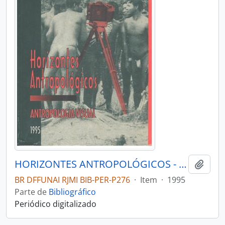
HORIZONTES ANTROPOLÓGICOS - PORTO ALEGRE UFRGS INSTITUTO DE FILOSOFIA E CIÊNCIAS - 1995 - Nº02
Adici
BR DFFUNAI RJMI BIB-PER-P276
·
Item
·
1995
Parte de
Bibliográfico
Periódico digitalizado