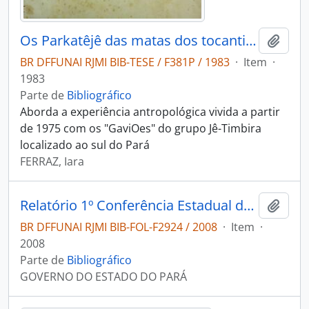
Os Parkatêjê das matas dos tocantins: a epopéia de um líder Timbira
Adici
BR DFFUNAI RJMI BIB-TESE / F381P / 1983
·
Item
·
1983
Parte de
Bibliográfico
Aborda a experiência antropológica vivida a partir
de 1975 com os "GaviOes" do grupo Jê-Timbira
localizado ao sul do Pará
FERRAZ, Iara
Relatório 1º Conferência Estadual dos Povos Indígenas: 7-9 de agosto de 2008.
Adici
BR DFFUNAI RJMI BIB-FOL-F2924 / 2008
·
Item
·
2008
Parte de
Bibliográfico
GOVERNO DO ESTADO DO PARÁ