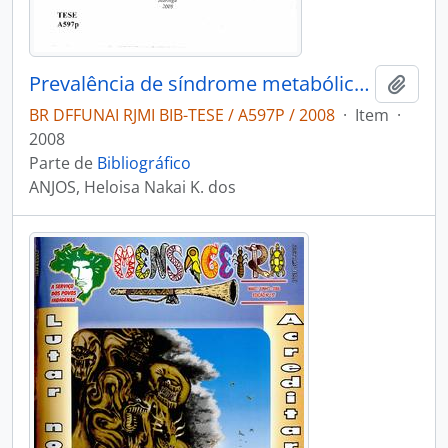
Prevalência de síndrome metabólica em uma população indígena Kaingang no Estado do Paraná Brasil
Adici
BR DFFUNAI RJMI BIB-TESE / A597P / 2008
·
Item
·
2008
Parte de
Bibliográfico
ANJOS, Heloisa Nakai K. dos