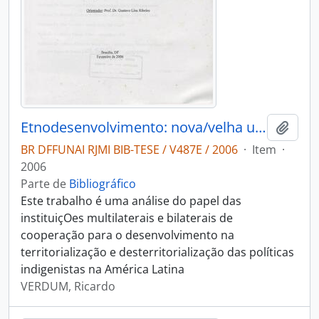
Etnodesenvolvimento: nova/velha utopia do indigenismo
Adici
BR DFFUNAI RJMI BIB-TESE / V487E / 2006
·
Item
·
2006
Parte de
Bibliográfico
Este trabalho é uma análise do papel das
instituiçOes multilaterais e bilaterais de
cooperação para o desenvolvimento na
territorialização e desterritorialização das políticas
indigenistas na América Latina
VERDUM, Ricardo