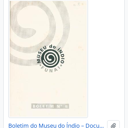
Boletim do Museu do Índio – Documentação – Nº 8
Adici