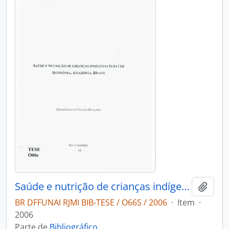
Saúde e nutrição de crianças indígenas Suruí de rondonia Amazonia Brasil
Adici
BR DFFUNAI RJMI BIB-TESE / O66S / 2006
·
Item
·
2006
Parte de
Bibliográfico