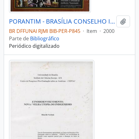
PORANTIM - BRASÍLIA CONSELHO INDIGENISTA MISSIONÁRIO - 2000 - Nº231
Adici
BR DFFUNAI RJMI BIB-PER-P845
·
Item
·
2000
Parte de
Bibliográfico
Periódico digitalizado