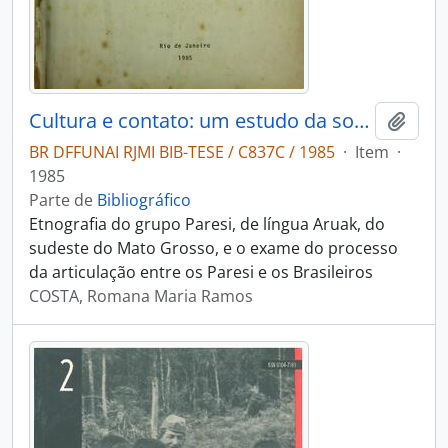
Cultura e contato: um estudo da sociedade Paresi no contexto das relaçoes interetnicas
Adici
BR DFFUNAI RJMI BIB-TESE / C837C / 1985
·
Item
·
1985
Parte de
Bibliográfico
Etnografia do grupo Paresi, de língua Aruak, do
sudeste do Mato Grosso, e o exame do processo
da articulação entre os Paresi e os Brasileiros
COSTA, Romana Maria Ramos