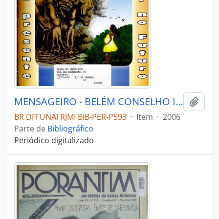
MENSAGEIRO - BELÉM CONSELHO INDIGENISTA MISSIONÁRIO - 2006 - Nº157
Adici
BR DFFUNAI RJMI BIB-PER-P593
·
Item
·
2006
Parte de
Bibliográfico
Periódico digitalizado