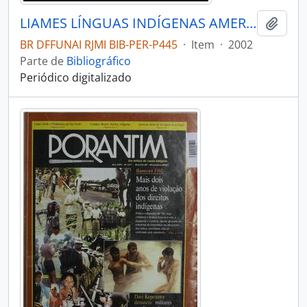
LIAMES LÍNGUAS INDÍGENAS AMERICANAS - CAMPINAS SP UNICAMP INSTITUTO DE EST - 2002 - Nº02
Adici
BR DFFUNAI RJMI BIB-PER-P445
·
Item
·
2002
Parte de
Bibliográfico
Periódico digitalizado