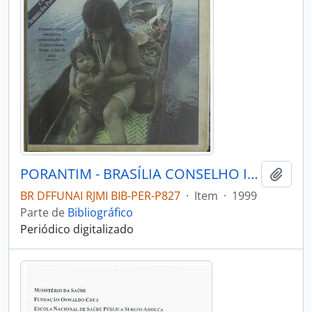
PORANTIM - BRASÍLIA CONSELHO INDIGENISTA MISSIONÁRIO - 1999 - Nº213
Adici
BR DFFUNAI RJMI BIB-PER-P827
·
Item
·
1999
Parte de
Bibliográfico
Periódico digitalizado