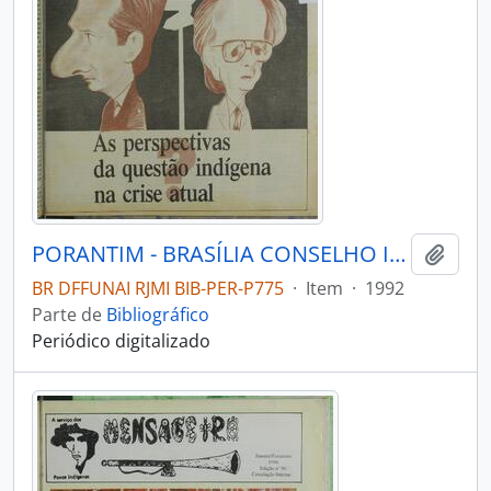
PORANTIM - BRASÍLIA CONSELHO INDIGENISTA MISSIONÁRIO - 1992 - Nº149
Adici
BR DFFUNAI RJMI BIB-PER-P775
·
Item
·
1992
Parte de
Bibliográfico
Periódico digitalizado