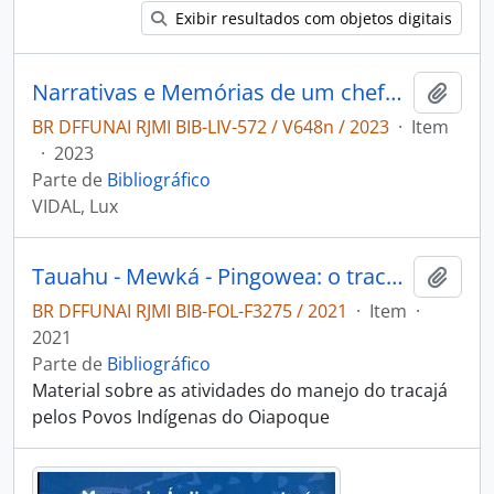
Exibir resultados com objetos digitais
Narrativas e Memórias de um chefe Galibi do Oiapoque
Adici
BR DFFUNAI RJMI BIB-LIV-572 / V648n / 2023
·
Item
·
2023
Parte de
Bibliográfico
VIDAL, Lux
Tauahu - Mewká - Pingowea: o tracajá e seu manejo nas terras indígenas do Oiapoque.
Adici
BR DFFUNAI RJMI BIB-FOL-F3275 / 2021
·
Item
·
2021
Parte de
Bibliográfico
Material sobre as atividades do manejo do tracajá
pelos Povos Indígenas do Oiapoque