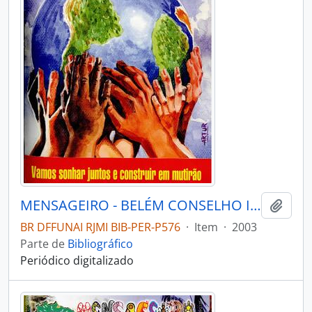
MENSAGEIRO - BELÉM CONSELHO INDIGENISTA MISSIONÁRIO - 2003 - Nº139
Adici
BR DFFUNAI RJMI BIB-PER-P576
·
Item
·
2003
Parte de
Bibliográfico
Periódico digitalizado