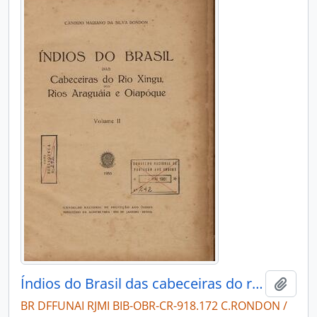
Índios do Brasil das cabeceiras do rio Xingu dos rios Araguaia e Oiapóque volume II
Adici
BR DFFUNAI RJMI BIB-OBR-CR-918.172 C.RONDON /