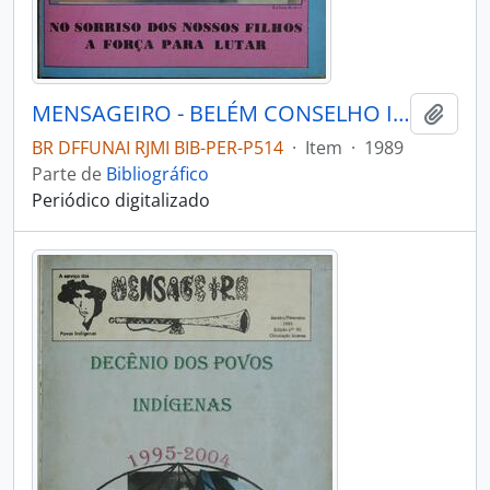
MENSAGEIRO - BELÉM CONSELHO INDIGENISTA MISSIONÁRIO - 1989 - Nº60
Adici
BR DFFUNAI RJMI BIB-PER-P514
·
Item
·
1989
Parte de
Bibliográfico
Periódico digitalizado