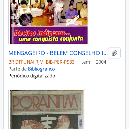
MENSAGEIRO - BELÉM CONSELHO INDIGENISTA MISSIONÁRIO - 2004 - Nº146
Adici
BR DFFUNAI RJMI BIB-PER-P583
·
Item
·
2004
Parte de
Bibliográfico
Periódico digitalizado