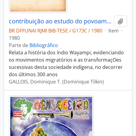
contribuição ao estudo do povoamento indígena da Guiana Brasileira um caso específico: os Waiãpi
Adici
BR DFFUNAI RJMI BIB-TESE / G173C / 1980
·
Item
·
1980
Parte de
Bibliográfico
Relata a história dos índio Wayampi, evidenciando
os movimentos migratórios e as transformaçOes
sucessivas desta sociedade indígena, no decorrer
dos últimos 300 anos
GALLOIS, Dominique T. (Dominique Tilkin)