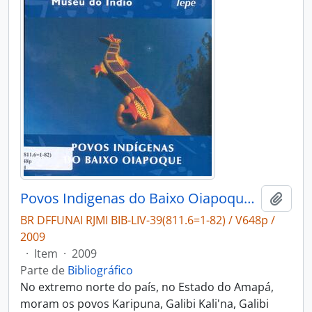
Povos Indigenas do Baixo Oiapoque: o encontro das águas, o encruzo dos saberes e a arte de viver.
Adici
BR DFFUNAI RJMI BIB-LIV-39(811.6=1-82) / V648p /
2009
·
Item
·
2009
Parte de
Bibliográfico
No extremo norte do país, no Estado do Amapá,
moram os povos Karipuna, Galibi Kali'na, Galibi