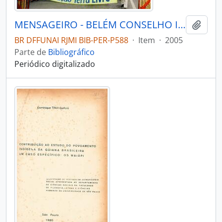
MENSAGEIRO - BELÉM CONSELHO INDIGENISTA MISSIONÁRIO - 2005 - Nº151
Adici
BR DFFUNAI RJMI BIB-PER-P588
·
Item
·
2005
Parte de
Bibliográfico
Periódico digitalizado