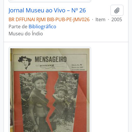
Jornal Museu ao Vivo – Nº 26
Adici
BR DFFUNAI RJMI BIB-PUB-PE-JMV026
·
Item
·
2005
Parte de
Bibliográfico
Museu do Índio