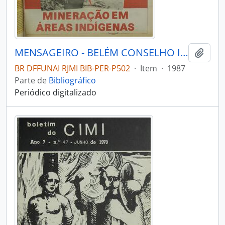
MENSAGEIRO - BELÉM CONSELHO INDIGENISTA MISSIONÁRIO - 1987 - Nº45
Adici
BR DFFUNAI RJMI BIB-PER-P502
·
Item
·
1987
Parte de
Bibliográfico
Periódico digitalizado