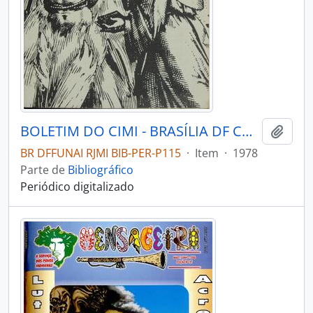
BOLETIM DO CIMI - BRASÍLIA DF CONSELHO INDIGENISTA MISSIONÁRIO - 1978 - Nº47
Adici
BR DFFUNAI RJMI BIB-PER-P115
·
Item
·
1978
Parte de
Bibliográfico
Periódico digitalizado