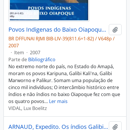
Povos Indigenas do Baixo Oiapoque: o encontro das águas, o encruzo dos saberes e a arte de viver.
Adici
BR DFFUNAI RJMI BIB-LIV-39(811.6=1-82) / V648p /
2007
·
Item
·
2007
Parte de
Bibliográfico
No extremo norte do país, no Estado do Amapá,
moram os povos Karipuna, Galibi Kali'na, Galibi
Marworno e Palikur. Somam uma população de
cinco mil indivíduos; O intercâmbio histórico entre
índios e não índios no baixo Oiapoque fez com que
os quatro povos
…
Ler mais
VIDAL, Lux Boelitz
ARNAUD, Expedito. Os índios Galibi do rio Oiapoque tradição e mudança [Boletim do Museu Paraense Emilio Goeldi Antropologia]
Adici