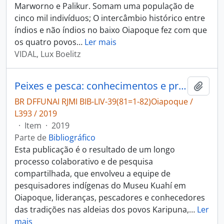
Marworno e Palikur. Somam uma população de
cinco mil indivíduos; O intercâmbio histórico entre
índios e não índios no baixo Oiapoque fez com que
os quatro povos
…
Ler mais
VIDAL, Lux Boelitz
Peixes e pesca: conhecimentos e práticas entre os povos indígenas do Baixo Oiapoque, Amapá.
Adici
BR DFFUNAI RJMI BIB-LIV-39(81=1-82)Oiapoque /
L393 / 2019
·
Item
·
2019
Parte de
Bibliográfico
Esta publicação é o resultado de um longo
processo colaborativo e de pesquisa
compartilhada, que envolveu a equipe de
pesquisadores indígenas do Museu Kuahí em
Oiapoque, lideranças, pescadores e conhecedores
das tradições nas aldeias dos povos Karipuna,
…
Ler
mais