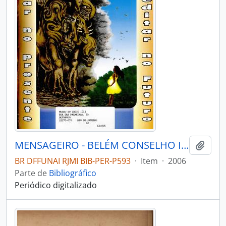
MENSAGEIRO - BELÉM CONSELHO INDIGENISTA MISSIONÁRIO - 2006 - Nº157
Adici
BR DFFUNAI RJMI BIB-PER-P593
·
Item
·
2006
Parte de
Bibliográfico
Periódico digitalizado