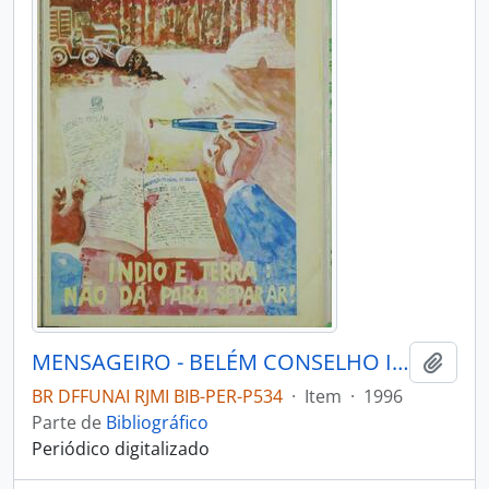
MENSAGEIRO - BELÉM CONSELHO INDIGENISTA MISSIONÁRIO - 1996 - Nº96
Adici
BR DFFUNAI RJMI BIB-PER-P534
·
Item
·
1996
Parte de
Bibliográfico
Periódico digitalizado