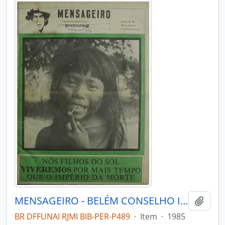
MENSAGEIRO - BELÉM CONSELHO INDIGENISTA MISSIONÁRIO - 1985 - Nº30
Adici
BR DFFUNAI RJMI BIB-PER-P489
·
Item
·
1985