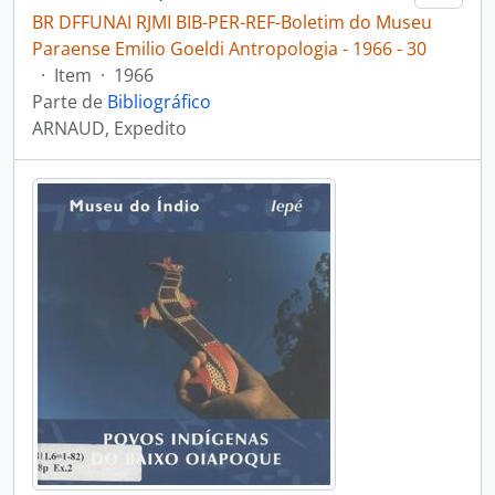
BR DFFUNAI RJMI BIB-PER-REF-Boletim do Museu
Paraense Emilio Goeldi Antropologia - 1966 - 30
·
Item
·
1966
Parte de
Bibliográfico
ARNAUD, Expedito