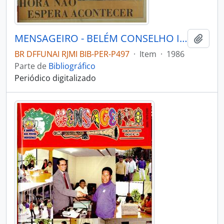
MENSAGEIRO - BELÉM CONSELHO INDIGENISTA MISSIONÁRIO - 1986 - Nº40
Adici
BR DFFUNAI RJMI BIB-PER-P497
·
Item
·
1986
Parte de
Bibliográfico
Periódico digitalizado