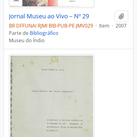
Jornal Museu ao Vivo – Nº 29
Adici
BR DFFUNAI RJMI BIB-PUB-PE-JMV029
·
Item
·
2007
Parte de
Bibliográfico
Museu do Índio