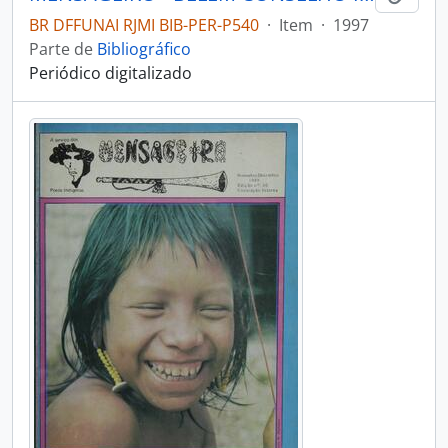
BR DFFUNAI RJMI BIB-PER-P540
·
Item
·
1997
Parte de
Bibliográfico
Periódico digitalizado