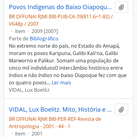
Povos Indigenas do Baixo Oiapoque: o encontro das águas, o encruzo dos saberes e a arte de viver
Adici
BR DFFUNAI RJMI BIB-PUB-CA-39(811.6=1-82) /
V648p / 2007
·
Item
·
2009 [2007]
Parte de
Bibliográfico
No extremo norte do país, no Estado do Amapá,
moram os povos Karipuna, Galibi Kali'na, Galibi
Marworno e Palikur. Somam uma população de
cinco mil indivíduosO intercâmbio histórico entre
índios e não índios no baixo Oiapoque fez com que
os quatro povos
…
Ler mais
VIDAL, Lux Boelitz
VIDAL, Lux Boelitz. Mito, História e Cosmologia: as diferentes versões da guerra dos Palikur contra os Galibi entre os povos indígenas da Bacia do Uaçá, Oiapoque, Amapá [Revista de Antropologia]
Adici
BR DFFUNAI RJMI BIB-PER-REF-Revista de
Antropologia - 2001 - 44 - 1
·
Item
·
2001