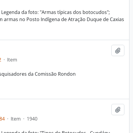
7; Legenda da foto: "Armas típicas dos botocudos";
om armas no Posto Indígena de Atração Duque de Caxias
Adici
2
·
Item
esquisadores da Comissão Rondon
Adici
84
·
Item
·
1940