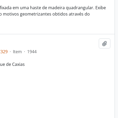
 fixada em uma haste de madeira quadrangular. Exibe
do motivos geometrizantes obtidos através do
Adici
C329
·
Item
·
1944
ue de Caxias