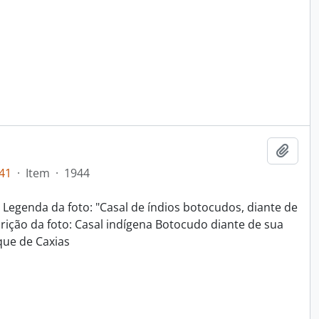
Adici
41
·
Item
·
1944
; Legenda da foto: "Casal de índios botocudos, diante de
rição da foto: Casal indígena Botocudo diante de sua
que de Caxias