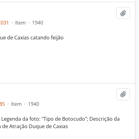
Adici
C031
·
Item
·
1940
e de Caxias catando feijão
Adici
85
·
Item
·
1940
7; Legenda da foto: "Tipo de Botocudo"; Descrição da
a de Atração Duque de Caxias