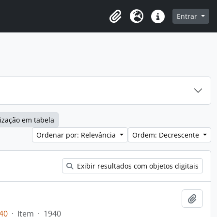
o
Entrar
Área de Transferência
Idioma
Atalhos
ização em tabela
Ordenar por: Relevância
Ordem: Decrescente
Exibir resultados com objetos digitais
Adici
40
·
Item
·
1940