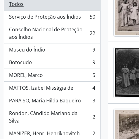
Todos
Serviço de Proteção aos Índios
50
, 50 resultados
Conselho Nacional de Proteção
22
, 22 resultados
aos Índios
Museu do Índio
9
, 9 resultados
Botocudo
9
, 9 resultados
MOREL, Marco
5
, 5 resultados
MATTOS, Izabel Misságia de
4
, 4 resultados
PARAISO, Maria Hilda Baqueiro
3
, 3 resultados
Rondon, Cândido Mariano da
2
, 2 resultados
Silva
MANIZER, Henri Henrikhovitch
2
, 2 resultados