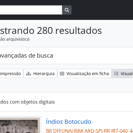
Busque na página de navegaçã
strando 280 resultados
ão arquivística
avançadas de busca
 impressão
Hierarquia
Visualização em ficha
Visual
ados com objetos digitais
Índios Botocudo
BR DFFUNAI RJMI ARQ-SPI-RR-IR7-040_4