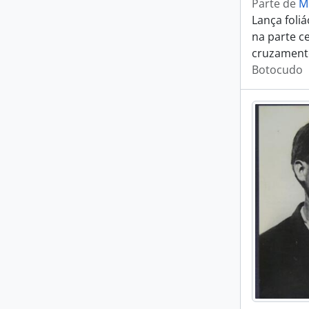
Parte de
M
Lança foli
na parte c
cruzamento
Botocudo