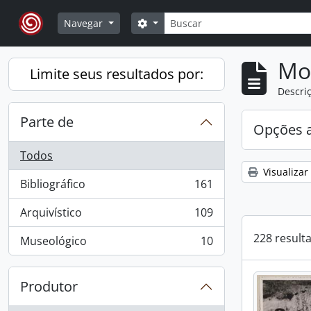
Skip to main content
Buscar
Opções de busca
Navegar
Mo
Limite seus resultados por:
Descriç
Parte de
Opções 
Todos
Visualizar
Bibliográfico
161
, 161 resultados
Arquivístico
109
, 109 resultados
228 result
Museológico
10
, 10 resultados
Produtor