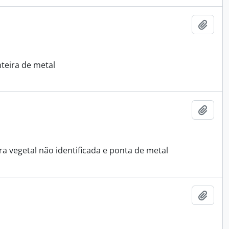
Adici
teira de metal
Adici
a vegetal não identificada e ponta de metal
Adici