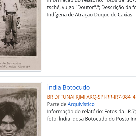
Informação do relatório: Fotos da I.R.
tschê, vulgo "Doutor"."; Descrição da
Indígena de Atração Duque de Caxias
Índia Botocudo
BR DFFUNAI RJMI ARQ-SPI-RR-IR7-084_4
Parte de
Arquivístico
Informação do relatório: Fotos da I.R.
foto: Índia idosa Botocudo do Posto I