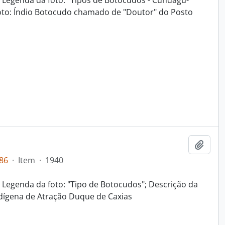
7; Legenda da foto: "Tipos de Botocudos - Cundágu-
 foto: Índio Botocudo chamado de "Doutor" do Posto
Adici
86
·
Item
·
1940
7; Legenda da foto: "Tipo de Botocudos"; Descrição da
ndígena de Atração Duque de Caxias