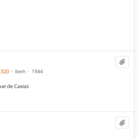
Adici
C320
·
Item
·
1944
ue de Caxias
Adici