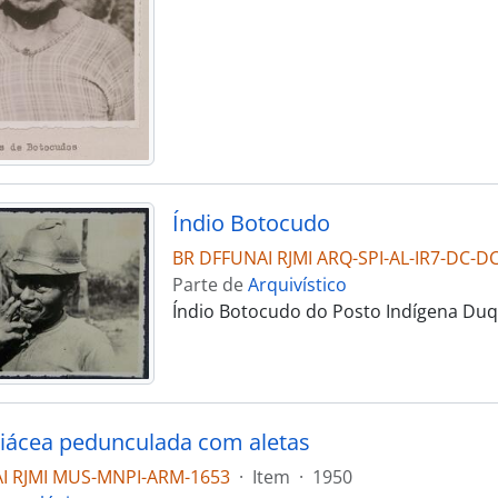
Índio Botocudo
BR DFFUNAI RJMI ARQ-SPI-AL-IR7-DC-D
Parte de
Arquivístico
Índio Botocudo do Posto Indígena Duq
liácea pedunculada com aletas
I RJMI MUS-MNPI-ARM-1653
·
Item
·
1950