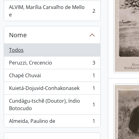
ALVIM, Marília Carvalho de Mello
2
, 2 resultados
e
Nome
Todos
Peruzzi, Crecencio
3
, 3 resultados
Chapé Chuvai
1
, 1 resultados
Kuietá-Dojuvid-Conhakonasek
1
, 1 resultados
Cundágu-tschê (Doutor), índio
1
, 1 resultados
Botocudo
Almeida, Paulino de
1
, 1 resultados