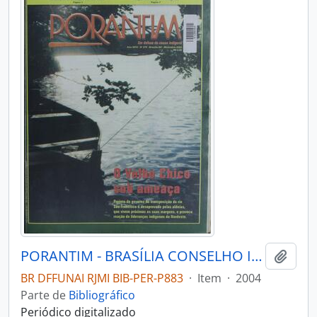
PORANTIM - BRASÍLIA CONSELHO INDIGENISTA MISSIONÁRIO - 2004 - Nº270
Adici
BR DFFUNAI RJMI BIB-PER-P883
·
Item
·
2004
Parte de
Bibliográfico
Periódico digitalizado