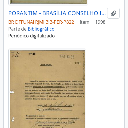
PORANTIM - BRASÍLIA CONSELHO INDIGENISTA MISSIONÁRIO - 1998 - Nº208
Adici
BR DFFUNAI RJMI BIB-PER-P822
·
Item
·
1998
Parte de
Bibliográfico
Periódico digitalizado