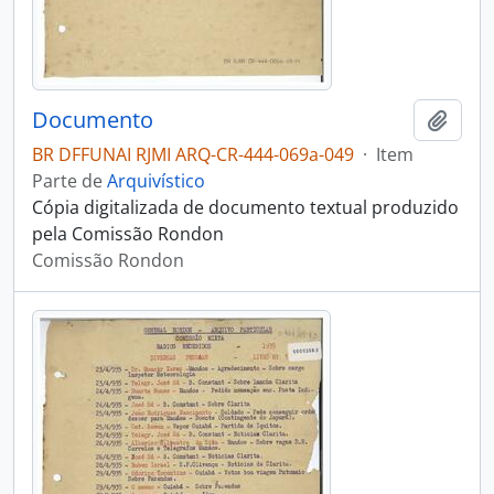
Documento
Adici
BR DFFUNAI RJMI ARQ-CR-444-069a-049
·
Item
Parte de
Arquivístico
Cópia digitalizada de documento textual produzido
pela Comissão Rondon
Comissão Rondon