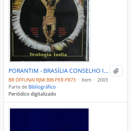
PORANTIM - BRASÍLIA CONSELHO INDIGENISTA MISSIONÁRIO - 2003 - Nº259
Adici
BR DFFUNAI RJMI BIB-PER-P873
·
Item
·
2003
Parte de
Bibliográfico
Periódico digitalizado