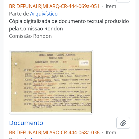
BR DFFUNAI RJMI ARQ-CR-444-069a-051
·
Item
Parte de
Arquivístico
Cópia digitalizada de documento textual produzido
pela Comissão Rondon
Comissão Rondon
Documento
Adici
BR DFFUNAI RJMI ARQ-CR-444-068a-036
·
Item