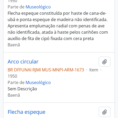
1950
Parte de
Museológico
Flecha espeque constituída por haste de cana-de-
ubá e ponta espeque de madeira não identificada.
Apresenta emplumação radial com penas de ave
não identificada, atada à haste pelos canhões com
auxílio de fita de cipó fixada com cera preta
Baenã
Arco circular
Adici
BR DFFUNAI RJMI MUS-MNPI-ARM-1673
·
Item
·
1950
Parte de
Museológico
Sem Descrição
Baenã
Flecha espeque
Adici