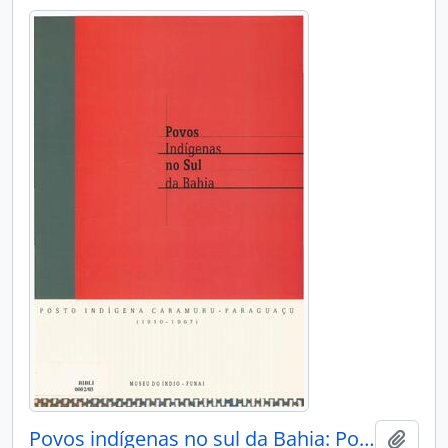
Povos indígenas no sul da Bahia: Posto indigena Caramuru-Paraguaçu (1910-1967)
Adici