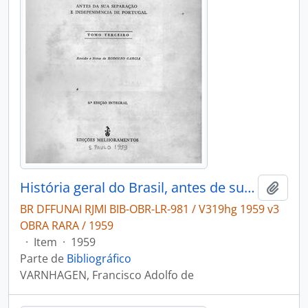
História geral do Brasil, antes de sua separação e independência de Portugal
Adici
BR DFFUNAI RJMI BIB-OBR-LR-981 / V319hg 1959 v3
OBRA RARA / 1959
·
Item
·
1959
Parte de
Bibliográfico
VARNHAGEN, Francisco Adolfo de