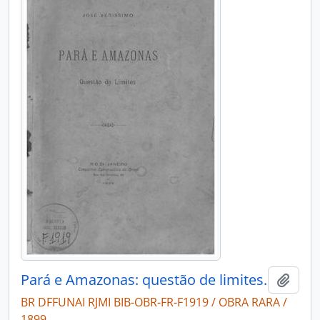
Pará e Amazonas: questão de limites.
Adici
BR DFFUNAI RJMI BIB-OBR-FR-F1919 / OBRA RARA /
1899