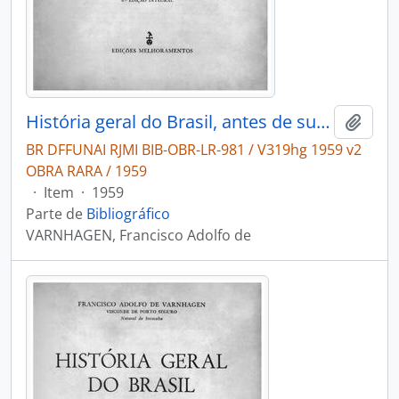
História geral do Brasil, antes de sua separação e independência de Portugal
Adici
BR DFFUNAI RJMI BIB-OBR-LR-981 / V319hg 1959 v2
OBRA RARA / 1959
·
Item
·
1959
Parte de
Bibliográfico
VARNHAGEN, Francisco Adolfo de