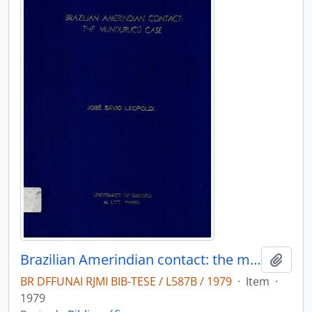
Brazilian Amerindian contact: the mundurucú case
Adici
BR DFFUNAI RJMI BIB-TESE / L587B / 1979
·
Item
·
1979