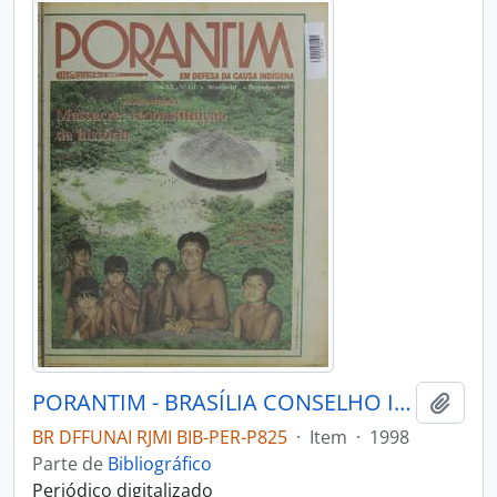
PORANTIM - BRASÍLIA CONSELHO INDIGENISTA MISSIONÁRIO - 1998 - Nº211
Adici
BR DFFUNAI RJMI BIB-PER-P825
·
Item
·
1998
Parte de
Bibliográfico
Periódico digitalizado