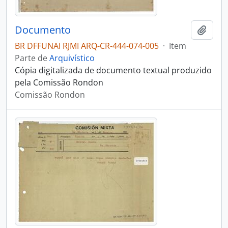
Documento
Adici
BR DFFUNAI RJMI ARQ-CR-444-074-005
·
Item
Parte de
Arquivístico
Cópia digitalizada de documento textual produzido
pela Comissão Rondon
Comissão Rondon