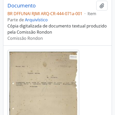
Documento
Adici
BR DFFUNAI RJMI ARQ-CR-444-071a-001
·
Item
Parte de
Arquivístico
Cópia digitalizada de documento textual produzido
pela Comissão Rondon
Comissão Rondon