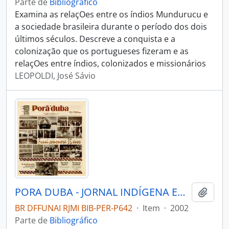
Parte de
Bibliográfico
Examina as relaçOes entre os índios Mundurucu e
a sociedade brasileira durante o período dos dois
últimos séculos. Descreve a conquista e a
colonização que os portugueses fizeram e as
relaçOes entre índios, colonizados e missionários
LEOPOLDI, José Sávio
PORA DUBA - JORNAL INDÍGENA EDITADO PELA FUNAI - 2002 - Nº24
Adici
BR DFFUNAI RJMI BIB-PER-P642
·
Item
·
2002
Parte de
Bibliográfico