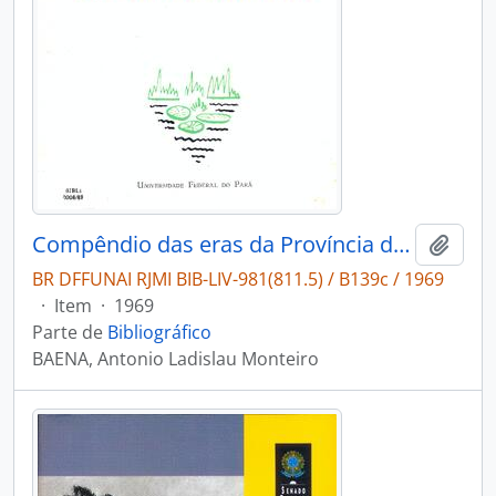
Compêndio das eras da Província do Pará
Adici
BR DFFUNAI RJMI BIB-LIV-981(811.5) / B139c / 1969
·
Item
·
1969
Parte de
Bibliográfico
BAENA, Antonio Ladislau Monteiro