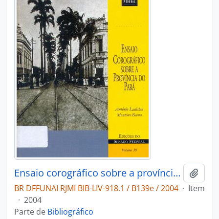
Ensaio corográfico sobre a província do Pará
Adici
BR DFFUNAI RJMI BIB-LIV-918.1 / B139e / 2004
·
Item
·
2004
Parte de
Bibliográfico