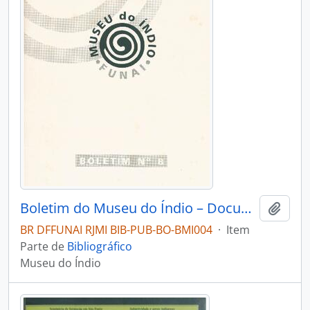
Boletim do Museu do Índio – Documentação – Nº 8
Adici
BR DFFUNAI RJMI BIB-PUB-BO-BMI004
·
Item
Parte de
Bibliográfico
Museu do Índio