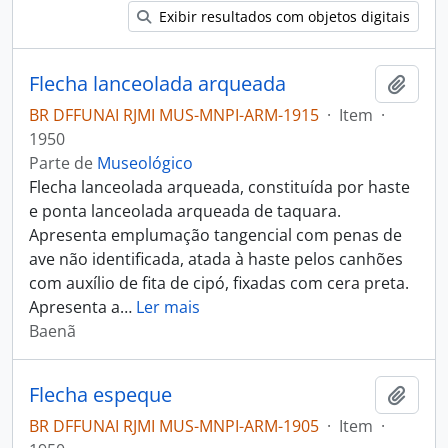
Exibir resultados com objetos digitais
Flecha lanceolada arqueada
Adici
BR DFFUNAI RJMI MUS-MNPI-ARM-1915
·
Item
·
1950
Parte de
Museológico
Flecha lanceolada arqueada, constituída por haste
e ponta lanceolada arqueada de taquara.
Apresenta emplumação tangencial com penas de
ave não identificada, atada à haste pelos canhões
com auxílio de fita de cipó, fixadas com cera preta.
Apresenta a
…
Ler mais
Baenã
Flecha espeque
Adici
BR DFFUNAI RJMI MUS-MNPI-ARM-1905
·
Item
·