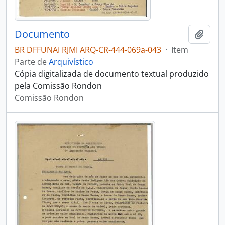
Documento
Adici
BR DFFUNAI RJMI ARQ-CR-444-069a-043
·
Item
Parte de
Arquivístico
Cópia digitalizada de documento textual produzido
pela Comissão Rondon
Comissão Rondon