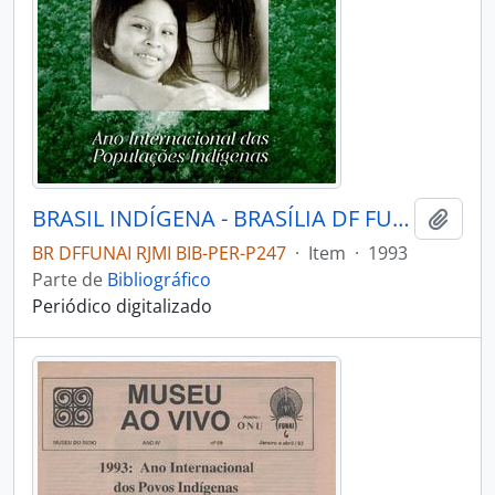
BRASIL INDÍGENA - BRASÍLIA DF FUNDAÇÃO NACIONAL DO ÍNDIO - 1993 - Nº01
Adici
BR DFFUNAI RJMI BIB-PER-P247
·
Item
·
1993
Parte de
Bibliográfico
Periódico digitalizado