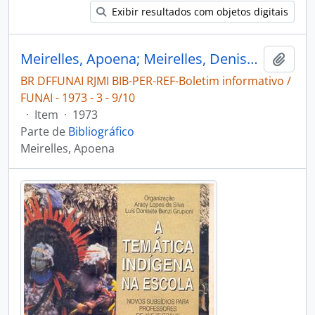
Exibir resultados com objetos digitais
Meirelles, Apoena; Meirelles, Denise. O conhecimento dos Avá-canoeiro [Boletim informativo / FUNAI]
Adici
BR DFFUNAI RJMI BIB-PER-REF-Boletim informativo /
FUNAI - 1973 - 3 - 9/10
·
Item
·
1973
Parte de
Bibliográfico
Meirelles, Apoena