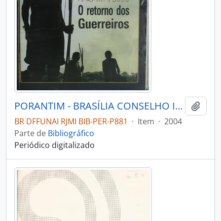
PORANTIM - BRASÍLIA CONSELHO INDIGENISTA MISSIONÁRIO - 2004 - Nº268
Adici
BR DFFUNAI RJMI BIB-PER-P881
·
Item
·
2004
Parte de
Bibliográfico
Periódico digitalizado