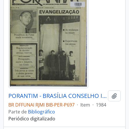
PORANTIM - BRASÍLIA CONSELHO INDIGENISTA MISSIONÁRIO - 1984 - Nº68
Adici
BR DFFUNAI RJMI BIB-PER-P697
·
Item
·
1984
Parte de
Bibliográfico
Periódico digitalizado