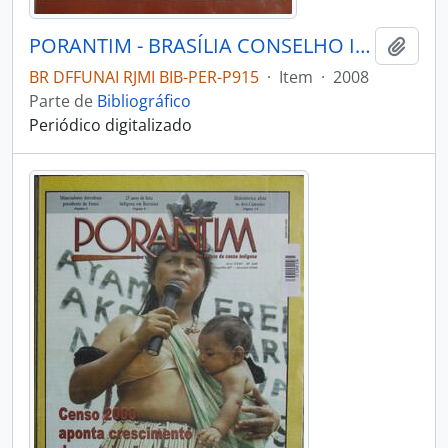
PORANTIM - BRASÍLIA CONSELHO INDIGENISTA MISSIONÁRIO - 2008 - Nº303
Adici
BR DFFUNAI RJMI BIB-PER-P915
·
Item
·
2008
Parte de
Bibliográfico
Periódico digitalizado