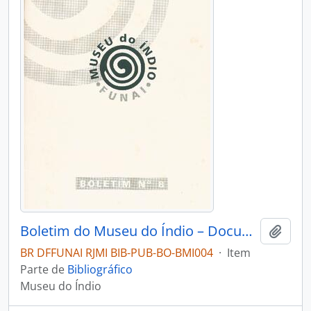
Boletim do Museu do Índio – Documentação – Nº 8
Adici
BR DFFUNAI RJMI BIB-PUB-BO-BMI004
·
Item
Parte de
Bibliográfico
Museu do Índio