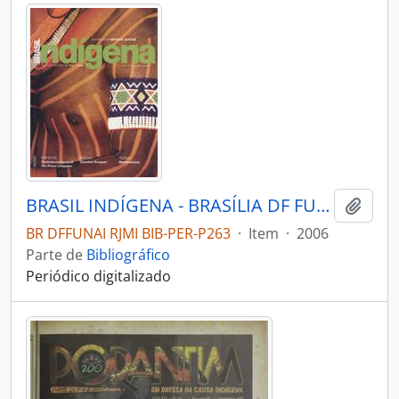
BRASIL INDÍGENA - BRASÍLIA DF FUNDAÇÃO NACIONAL DO ÍNDIO - 2006 - Nº02
Adici
BR DFFUNAI RJMI BIB-PER-P263
·
Item
·
2006
Parte de
Bibliográfico
Periódico digitalizado