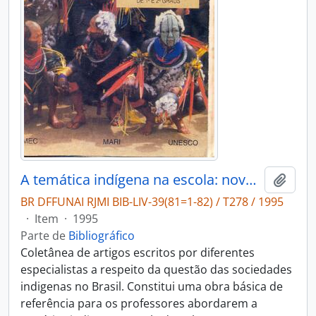
A temática indígena na escola: novos subsídios para professores de 1. e 2. graus.
Adici
BR DFFUNAI RJMI BIB-LIV-39(81=1-82) / T278 / 1995
·
Item
·
1995
Parte de
Bibliográfico
Coletânea de artigos escritos por diferentes
especialistas a respeito da questão das sociedades
indigenas no Brasil. Constitui uma obra básica de
referência para os professores abordarem a