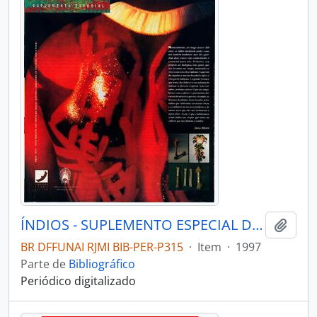
ÍNDIOS - SUPLEMENTO ESPECIAL DO JORNAL RADICAL 1997 - 1997
Adici
BR DFFUNAI RJMI BIB-PER-P315
·
Item
·
1997
Parte de
Bibliográfico
Periódico digitalizado