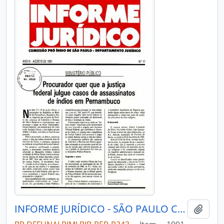
INFORME JURÍDICO - SÃO PAULO COMISSÃO PRÓ-ÍNDIO DE SÃO PAULO - DEPARTAMENTO JURÍDICO - 1991 - Nº17
Adici