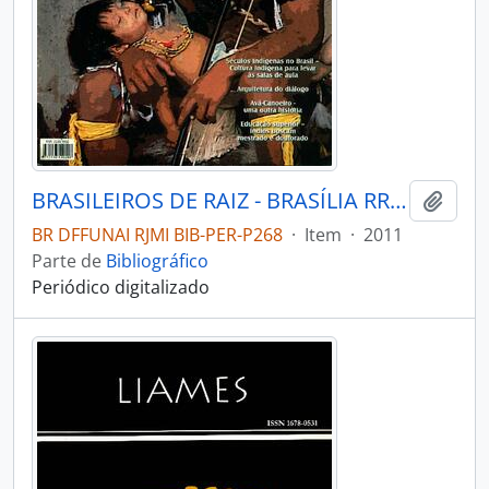
BRASILEIROS DE RAIZ - BRASÍLIA RRCK - 2011 - Nº02
Adici
BR DFFUNAI RJMI BIB-PER-P268
·
Item
·
2011
Parte de
Bibliográfico
Periódico digitalizado