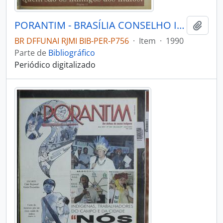
PORANTIM - BRASÍLIA CONSELHO INDIGENISTA MISSIONÁRIO - 1990 - Nº129
Adici
BR DFFUNAI RJMI BIB-PER-P756
·
Item
·
1990
Parte de
Bibliográfico
Periódico digitalizado