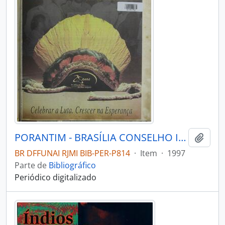
PORANTIM - BRASÍLIA CONSELHO INDIGENISTA MISSIONÁRIO - 1997 - Nº200
Adici
BR DFFUNAI RJMI BIB-PER-P814
·
Item
·
1997
Parte de
Bibliográfico
Periódico digitalizado