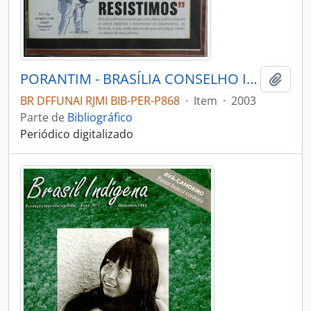
PORANTIM - BRASÍLIA CONSELHO INDIGENISTA MISSIONÁRIO - 2003 - Nº254
Adici
BR DFFUNAI RJMI BIB-PER-P868
·
Item
·
2003
Parte de
Bibliográfico
Periódico digitalizado