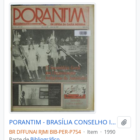
PORANTIM - BRASÍLIA CONSELHO INDIGENISTA MISSIONÁRIO - 1990 - Nº127
Adici
BR DFFUNAI RJMI BIB-PER-P754
·
Item
·
1990
Parte de
Bibliográfico