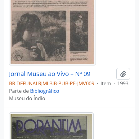
Jornal Museu ao Vivo – Nº 09
Adici
BR DFFUNAI RJMI BIB-PUB-PE-JMV009
·
Item
·
1993
Parte de
Bibliográfico
Museu do Índio