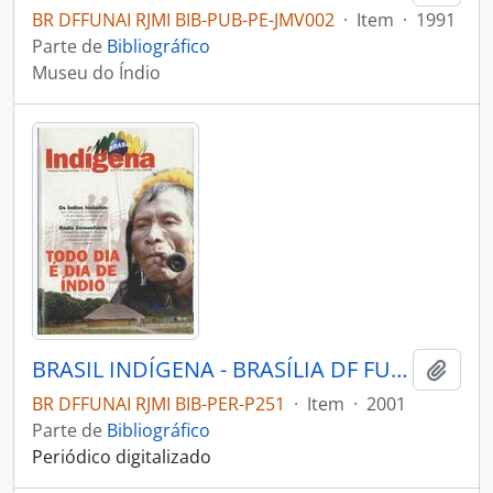
BR DFFUNAI RJMI BIB-PUB-PE-JMV002
·
Item
·
1991
Parte de
Bibliográfico
Museu do Índio
BRASIL INDÍGENA - BRASÍLIA DF FUNDAÇÃO NACIONAL DO ÍNDIO - 2001 - Nº03
Adici
BR DFFUNAI RJMI BIB-PER-P251
·
Item
·
2001
Parte de
Bibliográfico
Periódico digitalizado