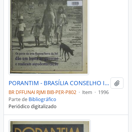
PORANTIM - BRASÍLIA CONSELHO INDIGENISTA MISSIONÁRIO - 1996 - Nº188
Adici
BR DFFUNAI RJMI BIB-PER-P802
·
Item
·
1996
Parte de
Bibliográfico
Periódico digitalizado