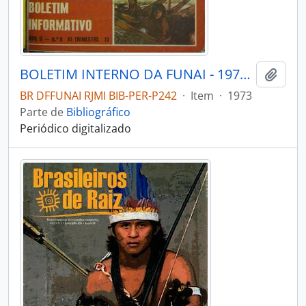
BOLETIM INTERNO DA FUNAI - 1973 - Nº08
Adici
BR DFFUNAI RJMI BIB-PER-P242
·
Item
·
1973
Parte de
Bibliográfico
Periódico digitalizado