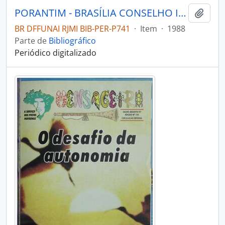
PORANTIM - BRASÍLIA CONSELHO INDIGENISTA MISSIONÁRIO - 1988 - Nº114
Adici
BR DFFUNAI RJMI BIB-PER-P741
·
Item
·
1988
Parte de
Bibliográfico
Periódico digitalizado