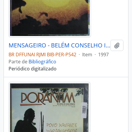
MENSAGEIRO - BELÉM CONSELHO INDIGENISTA MISSIONÁRIO - 1997 - Nº105
Adici
BR DFFUNAI RJMI BIB-PER-P542
·
Item
·
1997
Parte de
Bibliográfico
Periódico digitalizado