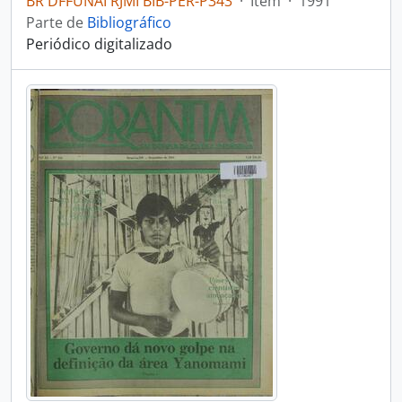
BR DFFUNAI RJMI BIB-PER-P343
·
Item
·
1991
Parte de
Bibliográfico
Periódico digitalizado