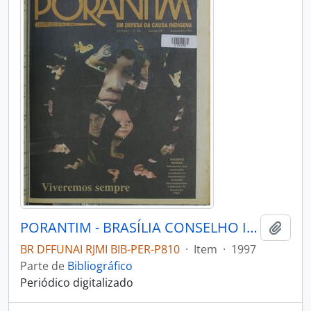
PORANTIM - BRASÍLIA CONSELHO INDIGENISTA MISSIONÁRIO - 1997 - Nº196
Adici
BR DFFUNAI RJMI BIB-PER-P810
·
Item
·
1997
Parte de
Bibliográfico
Periódico digitalizado