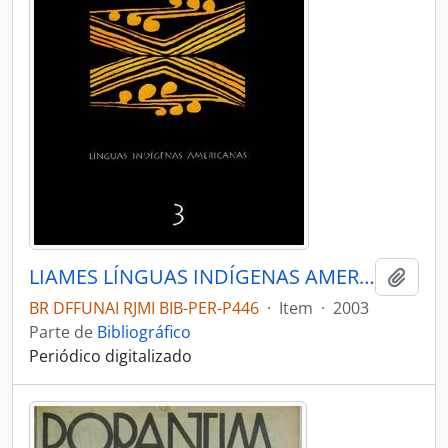
LIAMES LÍNGUAS INDÍGENAS AMERICANAS - CAMPINAS SP UNICAMP INSTITUTO DE EST - 2003 - Nº03
Adici
BR DFFUNAI RJMI BIB-PER-P446
·
Item
·
2003
Parte de
Bibliográfico
Periódico digitalizado