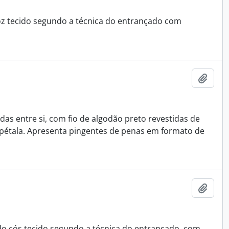
oz tecido segundo a técnica do entrançado com
Adici
s entre si, com fio de algodão preto revestidas de
étala. Apresenta pingentes de penas em formato de
Adici
o cós tecido segundo a técnica do entrançado, com