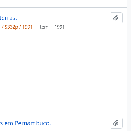
terras.
Adici
 / S332p / 1991
·
Item
·
1991
as em Pernambuco.
Adici