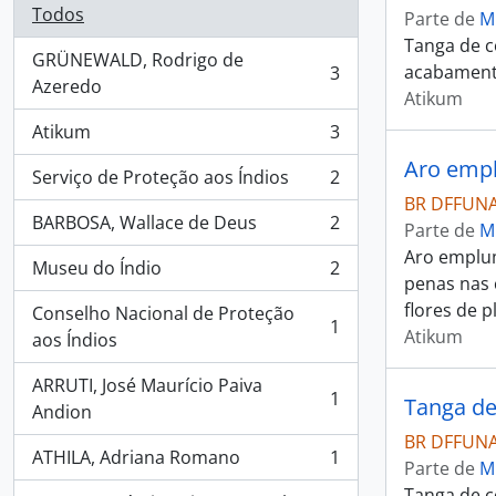
Todos
Parte de
M
Tanga de c
GRÜNEWALD, Rodrigo de
acabament
3
, 3 resultados
Azeredo
Atikum
Atikum
3
, 3 resultados
Aro emp
Serviço de Proteção aos Índios
2
, 2 resultados
BR DFFUNA
BARBOSA, Wallace de Deus
2
Parte de
M
, 2 resultados
Aro emplum
Museu do Índio
2
, 2 resultados
penas nas 
flores de 
Conselho Nacional de Proteção
1
Atikum
, 1 resultados
aos Índios
ARRUTI, José Maurício Paiva
1
Tanga de
, 1 resultados
Andion
BR DFFUNA
ATHILA, Adriana Romano
1
Parte de
M
, 1 resultados
Tanga de c