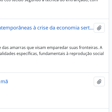
Revitalização étnica e dinâmica territorial: alternativas contemporâneas à crise da economia sertaneja.
Adici
e das amarras que visam emparedar suas fronteiras. A
orialidades específicas, fundamentais à reprodução social
 Umã
Adici