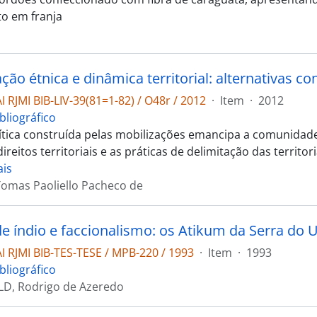
o em franja
 RJMI BIB-LIV-39(81=1-82) / O48r / 2012
·
Item
·
2012
bliográfico
lítica construída pelas mobilizações emancipa a comunidad
direitos territoriais e as práticas de delimitação das territ
ais
Tomas Paoliello Pacheco de
e índio e faccionalismo: os Atikum da Serra do
 RJMI BIB-TES-TESE / MPB-220 / 1993
·
Item
·
1993
bliográfico
, Rodrigo de Azeredo