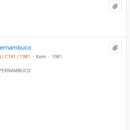
Adici
 Pernambuco
Adici
 / C741 / 1981
·
Item
·
1981
E PERNAMBUCO