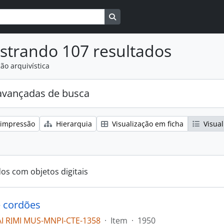
Busque na página de navegaçã
strando 107 resultados
ão arquivística
avançadas de busca
 impressão
Hierarquia
Visualização em ficha
Visual
dos com objetos digitais
 cordões
I RJMI MUS-MNPI-CTE-1358
·
Item
·
1950