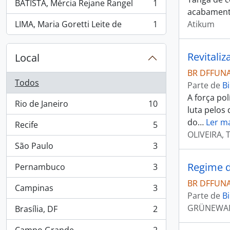
BATISTA, Mércia Rejane Rangel
1
, 1 resultados
acabament
LIMA, Maria Goretti Leite de
1
Atikum
, 1 resultados
Local
BR DFFUNAI
Todos
Parte de
Bi
A força po
Rio de Janeiro
10
, 10 resultados
luta pelos 
do
…
Ler m
Recife
5
, 5 resultados
OLIVEIRA, 
São Paulo
3
, 3 resultados
Regime d
Pernambuco
3
, 3 resultados
BR DFFUNAI
Campinas
3
, 3 resultados
Parte de
Bi
GRÜNEWALD
Brasília, DF
2
, 2 resultados