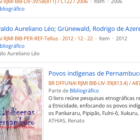
 RJMI BIB-LIV-39:58(811) / C122 / 2006
·
Item
·
2006
bliográfico
RJMI BIB-PER-REF-Tellus - 2012 - 12 - 22
·
Item
·
2012
bliográfico
ldo Aureliano Léo
Povos indígenas de Pernambuco: 
BR DFFUNAI RJMI BIB-LIV-39(813.4) / A8
Parte de
Bibliográfico
O livro reúne pesquisas etnográficas r
a Etnicidade, enfocando os povos ind
os Pankararu, Pipipãs, Fulni-ô, Xukuru
ATHIAS, Renato