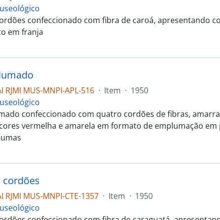
useológico
ordões confeccionado com fibra de caroá, apresentando c
o em franja
lumado
I RJMI MUS-MNPI-APL-516
·
Item
·
1950
useológico
ado confeccionado com quatro cordões de fibras, amarrada
cores vermelha e amarela em formato de emplumação em p
plumas
 cordões
I RJMI MUS-MNPI-CTE-1357
·
Item
·
1950
useológico
ordões confeccionado com fibra de caraguatá, apresentand