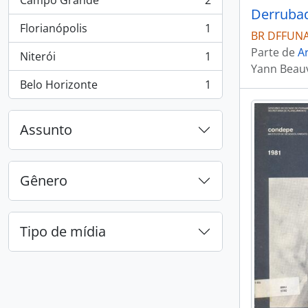
Campo Grande
2
, 2 resultados
Derrubad
Florianópolis
1
, 1 resultados
BR DFFUNA
Parte de
Ar
Niterói
1
, 1 resultados
Yann Beau
Belo Horizonte
1
, 1 resultados
Assunto
Gênero
Tipo de mídia