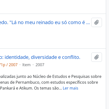
Neto, Nivaldo Aureliano Léo; Grünewald, Rodrigo de Azeredo. "Lá no meu reinado eu só como é mel": dinâmica cosmológica entre os índios Atikum, PE [Tellus]
Adici
identidade, diversidade e conflito.
Adici
71p / 2007
·
Item
·
2007
ealizadas junto ao Núcleo de Estudos e Pesquisas sobre
ígenas de Pernambuco, com estudos específicos sobre
, Pankará e Atikum. Os temas são
…
Ler mais