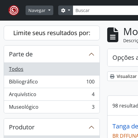
Skip to main content
Buscar
Opções de busca
Navegar
Mo
Limite seus resultados por:
Descriç
Parte de
Opções 
Todos
Visualizar
Bibliográfico
100
, 100 resultados
Arquivístico
4
, 4 resultados
98 resulta
Museológico
3
, 3 resultados
Tanga de
Produtor
BR DFFUNA