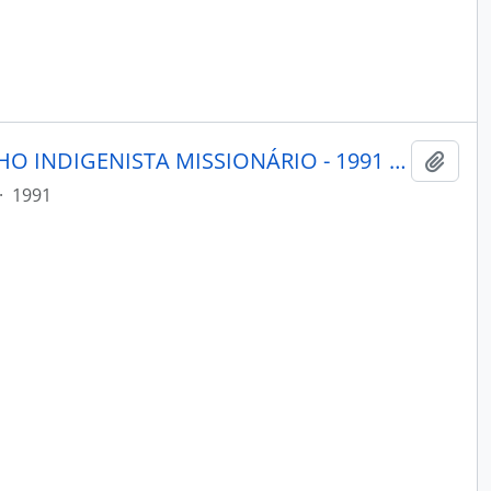
MENSAGEIRO - BELÉM CONSELHO INDIGENISTA MISSIONÁRIO - 1991 - Nº68
Adici
·
1991