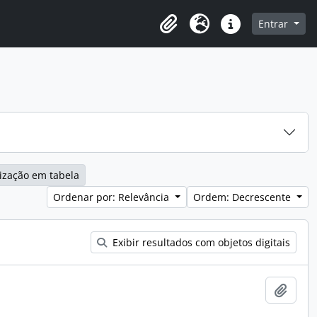
o
Entrar
Área de Transferência
Idioma
Atalhos
ização em tabela
Ordenar por: Relevância
Ordem: Decrescente
Exibir resultados com objetos digitais
Adici