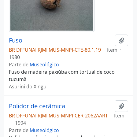
Fuso
Adici
BR DFFUNAI RJMI MUS-MNPI-CTE-80.1.19
·
Item
·
1980
Parte de
Museológico
Fuso de madeira paxiúba com tortual de coco
tucumã
Asurini do Xingu
Polidor de cerâmica
Adici
BR DFFUNAI RJMI MUS-MNPI-CER-2062AART
·
Item
·
1994
Parte de
Museológico