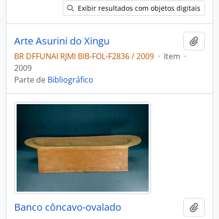
Exibir resultados com objetos digitais
Arte Asurini do Xingu
Adici
BR DFFUNAI RJMI BIB-FOL-F2836 / 2009
·
Item
·
2009
Parte de
Bibliográfico
Banco côncavo-ovalado
Adici