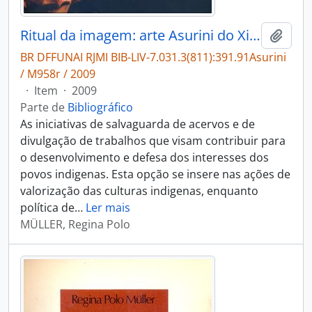
Ritual da imagem: arte Asurini do Xingu.
Adici
BR DFFUNAI RJMI BIB-LIV-7.031.3(811):391.91Asurini
/ M958r / 2009
·
Item
·
2009
Parte de
Bibliográfico
As iniciativas de salvaguarda de acervos e de
divulgação de trabalhos que visam contribuir para
o desenvolvimento e defesa dos interesses dos
povos indigenas. Esta opção se insere nas ações de
valorização das culturas indigenas, enquanto
política de
…
Ler mais
MÜLLER, Regina Polo