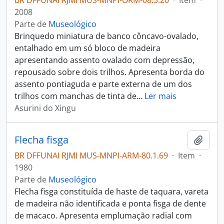
BR DFFUNAI RJMI MUS-MNPI-ORM-08.3.20
·
Item
·
2008
Parte de
Museológico
Brinquedo miniatura de banco côncavo-ovalado,
entalhado em um só bloco de madeira
apresentando assento ovalado com depressão,
repousado sobre dois trilhos. Apresenta borda do
assento pontiaguda e parte externa de um dos
trilhos com manchas de tinta de
…
Ler mais
Asurini do Xingu
Flecha fisga
Adici
BR DFFUNAI RJMI MUS-MNPI-ARM-80.1.69
·
Item
·
1980
Parte de
Museológico
Flecha fisga constituída de haste de taquara, vareta
de madeira não identificada e ponta fisga de dente
de macaco. Apresenta emplumação radial com