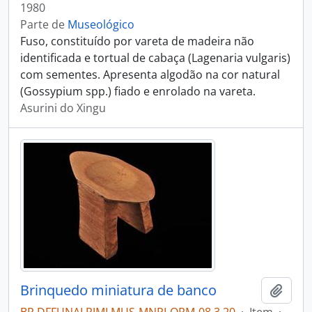
1980
Parte de
Museológico
Fuso, constituído por vareta de madeira não
identificada e tortual de cabaça (Lagenaria vulgaris)
com sementes. Apresenta algodão na cor natural
(Gossypium spp.) fiado e enrolado na vareta.
Asurini do Xingu
Brinquedo miniatura de banco
Adici