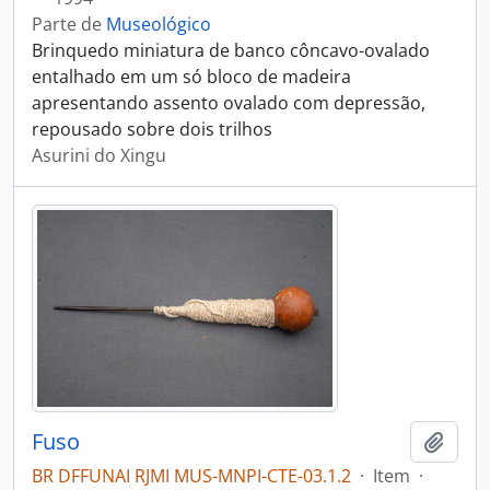
Parte de
Museológico
Brinquedo miniatura de banco côncavo-ovalado
entalhado em um só bloco de madeira
apresentando assento ovalado com depressão,
repousado sobre dois trilhos
Asurini do Xingu
Fuso
Adici
BR DFFUNAI RJMI MUS-MNPI-CTE-03.1.2
·
Item
·