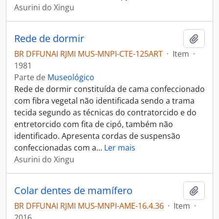
Asurini do Xingu
Rede de dormir
Adici
BR DFFUNAI RJMI MUS-MNPI-CTE-125ART
·
Item
·
1981
Parte de
Museológico
Rede de dormir constituída de cama confeccionado
com fibra vegetal não identificada sendo a trama
tecida segundo as técnicas do contratorcido e do
entretorcido com fita de cipó, também não
identificado. Apresenta cordas de suspensão
confeccionadas com a
…
Ler mais
Asurini do Xingu
Colar dentes de mamífero
Adici
BR DFFUNAI RJMI MUS-MNPI-AME-16.4.36
·
Item
·
2016