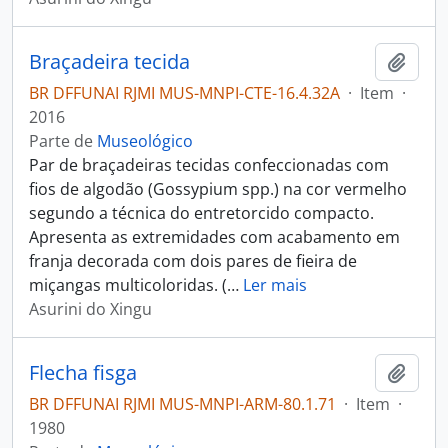
Braçadeira tecida
Adici
BR DFFUNAI RJMI MUS-MNPI-CTE-16.4.32A
·
Item
·
2016
Parte de
Museológico
Par de braçadeiras tecidas confeccionadas com
fios de algodão (Gossypium spp.) na cor vermelho
segundo a técnica do entretorcido compacto.
Apresenta as extremidades com acabamento em
franja decorada com dois pares de fieira de
miçangas multicoloridas. (
…
Ler mais
Asurini do Xingu
Flecha fisga
Adici
BR DFFUNAI RJMI MUS-MNPI-ARM-80.1.71
·
Item
·
1980