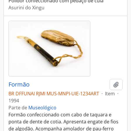
Polidor confeccionado com pedaço de cuia
Asurini do Xingu
Formão
Adici
BR DFFUNAI RJMI MUS-MNPI-UIE-1234ART
·
Item
·
1994
Parte de
Museológico
Formão confeccionado com cabo de taquara e
ponta de dente de cotia. Apresenta engate de fios
de algodão. Acompanha amolador de pau-ferro