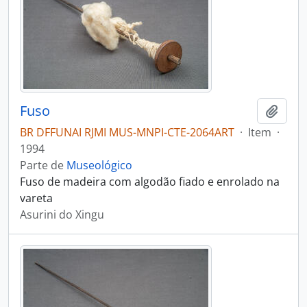
Fuso
Adici
BR DFFUNAI RJMI MUS-MNPI-CTE-2064ART
·
Item
·
1994
Parte de
Museológico
Fuso de madeira com algodão fiado e enrolado na
vareta
Asurini do Xingu