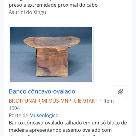
preso a extremidade proximal do cabo
Asurini do Xingu
Banco côncavo-ovalado
Adici
BR DFFUNAI RJMI MUS-MNPI-UIE-91ART
·
Item
·
1994
Parte de
Museológico
Banco côncavo-ovalado talhado em um só bloco de
madeira apresentando assento ovalado com