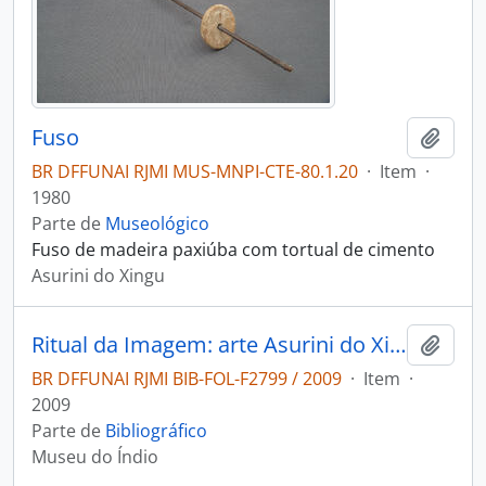
Fuso
Adici
BR DFFUNAI RJMI MUS-MNPI-CTE-80.1.20
·
Item
·
1980
Parte de
Museológico
Fuso de madeira paxiúba com tortual de cimento
Asurini do Xingu
Ritual da Imagem: arte Asurini do Xingu.
Adici
BR DFFUNAI RJMI BIB-FOL-F2799 / 2009
·
Item
·
2009
Parte de
Bibliográfico
Museu do Índio