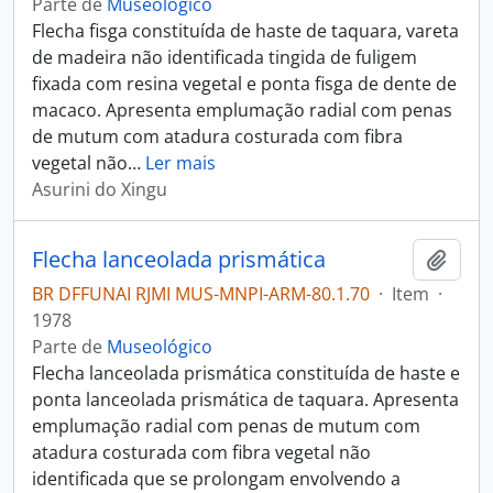
Parte de
Museológico
Flecha fisga constituída de haste de taquara, vareta
de madeira não identificada tingida de fuligem
fixada com resina vegetal e ponta fisga de dente de
macaco. Apresenta emplumação radial com penas
de mutum com atadura costurada com fibra
vegetal não
…
Ler mais
Asurini do Xingu
Flecha lanceolada prismática
Adici
BR DFFUNAI RJMI MUS-MNPI-ARM-80.1.70
·
Item
·
1978
Parte de
Museológico
Flecha lanceolada prismática constituída de haste e
ponta lanceolada prismática de taquara. Apresenta
emplumação radial com penas de mutum com
atadura costurada com fibra vegetal não
identificada que se prolongam envolvendo a