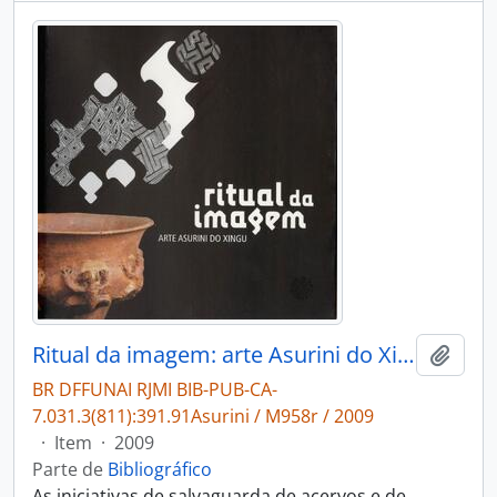
Ritual da imagem: arte Asurini do Xingu
Adici
BR DFFUNAI RJMI BIB-PUB-CA-
7.031.3(811):391.91Asurini / M958r / 2009
·
Item
·
2009
Parte de
Bibliográfico
As iniciativas de salvaguarda de acervos e de