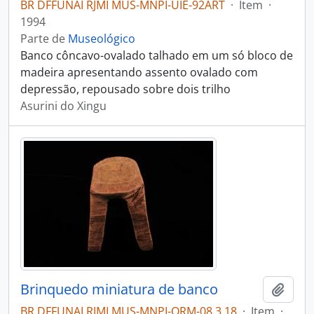
BR DFFUNAI RJMI MUS-MNPI-UIE-92ART
·
Item
·
1994
Parte de
Museológico
Banco côncavo-ovalado talhado em um só bloco de
madeira apresentando assento ovalado com
depressão, repousado sobre dois trilho
Asurini do Xingu
Brinquedo miniatura de banco
Adici
BR DFFUNAI RJMI MUS-MNPI-ORM-08.3.18
·
Item
·