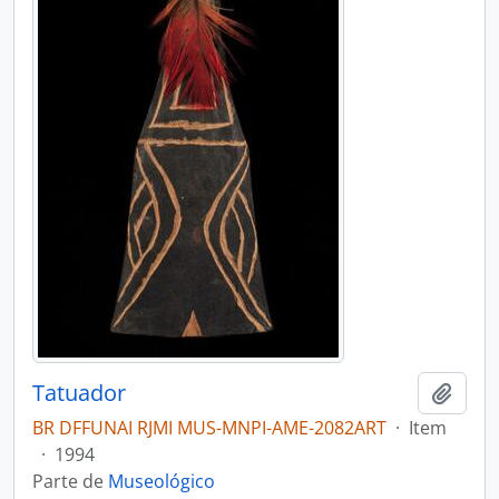
Tatuador
Adici
BR DFFUNAI RJMI MUS-MNPI-AME-2082ART
·
Item
·
1994
Parte de
Museológico