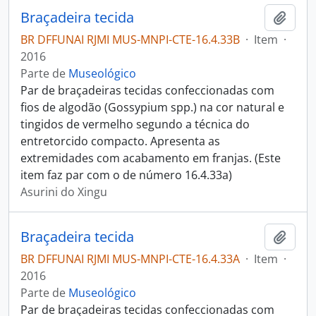
Braçadeira tecida
Adici
BR DFFUNAI RJMI MUS-MNPI-CTE-16.4.33B
·
Item
·
2016
Parte de
Museológico
Par de braçadeiras tecidas confeccionadas com
fios de algodão (Gossypium spp.) na cor natural e
tingidos de vermelho segundo a técnica do
entretorcido compacto. Apresenta as
extremidades com acabamento em franjas. (Este
item faz par com o de número 16.4.33a)
Asurini do Xingu
Braçadeira tecida
Adici
BR DFFUNAI RJMI MUS-MNPI-CTE-16.4.33A
·
Item
·
2016
Parte de
Museológico
Par de braçadeiras tecidas confeccionadas com