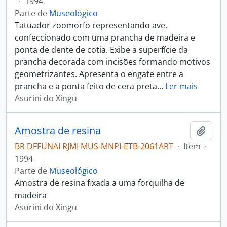
·
1994
Parte de
Museológico
Tatuador zoomorfo representando ave,
confeccionado com uma prancha de madeira e
ponta de dente de cotia. Exibe a superfície da
prancha decorada com incisões formando motivos
geometrizantes. Apresenta o engate entre a
prancha e a ponta feito de cera preta
…
Ler mais
Asurini do Xingu
Amostra de resina
Adici
BR DFFUNAI RJMI MUS-MNPI-ETB-2061ART
·
Item
·
1994
Parte de
Museológico
Amostra de resina fixada a uma forquilha de
madeira
Asurini do Xingu