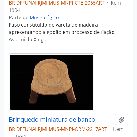
BR DFFUNAI RJMI MUS-MNPI-CTE-2065ART
·
Item
·
1994
Parte de
Museológico
Fuso constituído de vareta de madeira
apresentando algodão em processo de fiação
Asurini do Xingu
Brinquedo miniatura de banco
Adici
BR DFFUNAI RJMI MUS-MNPI-ORM-2217ART
·
Item
·
1994