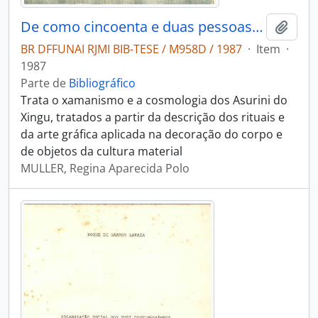
De como cincoenta e duas pessoas reproduzem uma sociedade indígena os Assurini do Xingu: arte visual e comunicação social
Adici
BR DFFUNAI RJMI BIB-TESE / M958D / 1987
·
Item
·
1987
Parte de
Bibliográfico
Trata o xamanismo e a cosmologia dos Asurini do
Xingu, tratados a partir da descrição dos rituais e
da arte gráfica aplicada na decoração do corpo e
de objetos da cultura material
MULLER, Regina Aparecida Polo