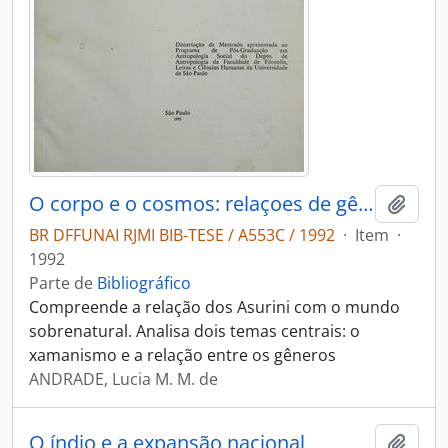
O corpo e o cosmos: relaçoes de gênero e o sobrenatural entre o asurini do tocantins
Adici
BR DFFUNAI RJMI BIB-TESE / A553C / 1992
·
Item
·
1992
Parte de
Bibliográfico
Compreende a relação dos Asurini com o mundo
sobrenatural. Analisa dois temas centrais: o
xamanismo e a relação entre os gêneros
ANDRADE, Lucia M. M. de
O índio e a expansão nacional
Adici