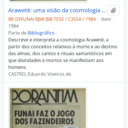
Araweté: uma visão da cosmologia e da pessoa tupi-guarani
Adici
BR DFFUNAI RJMI BIB-TESE / C355A / 1984
·
Item
·
1984
Parte de
Bibliográfico
Descreve e interpreta a cosmologia Araweté, a
partir dos conceitos relativos à morte e ao destino
das almas, dos cantos e rituais xamanísticos em
que divindades e mortos se manifestam aos
homens
CASTRO, Eduardo Viveiros de