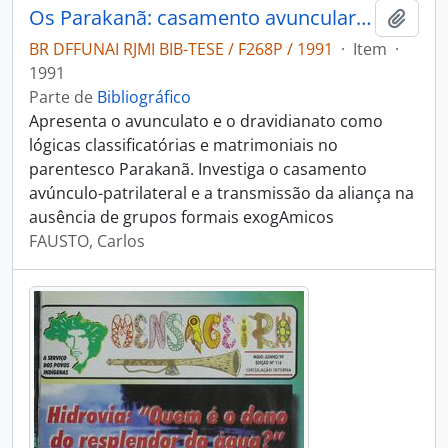
Os Parakanã: casamento avuncular e dravinianato na Amazonia
Adici
BR DFFUNAI RJMI BIB-TESE / F268P / 1991
·
Item
·
1991
Parte de
Bibliográfico
Apresenta o avunculato e o dravidianato como
lógicas classificatórias e matrimoniais no
parentesco Parakanã. Investiga o casamento
avúnculo-patrilateral e a transmissão da aliança na
ausência de grupos formais exogAmicos
FAUSTO, Carlos