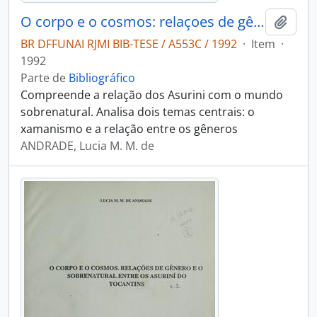
O corpo e o cosmos: relaçoes de gênero e o sobrenatural entre o asurini do tocantins
Adici
BR DFFUNAI RJMI BIB-TESE / A553C / 1992
·
Item
·
1992
Parte de
Bibliográfico
Compreende a relação dos Asurini com o mundo
sobrenatural. Analisa dois temas centrais: o
xamanismo e a relação entre os gêneros
ANDRADE, Lucia M. M. de