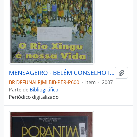
MENSAGEIRO - BELÉM CONSELHO INDIGENISTA MISSIONÁRIO - 2007 - Nº164
Adici
BR DFFUNAI RJMI BIB-PER-P600
·
Item
·
2007
Parte de
Bibliográfico
Periódico digitalizado