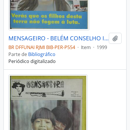
MENSAGEIRO - BELÉM CONSELHO INDIGENISTA MISSIONÁRIO - 1999 - Nº117
Adici
BR DFFUNAI RJMI BIB-PER-P554
·
Item
·
1999
Parte de
Bibliográfico
Periódico digitalizado