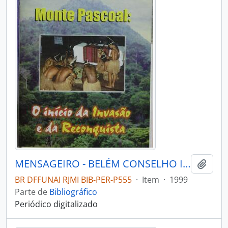
MENSAGEIRO - BELÉM CONSELHO INDIGENISTA MISSIONÁRIO - 1999 - Nº118
Adici
BR DFFUNAI RJMI BIB-PER-P555
·
Item
·
1999
Parte de
Bibliográfico
Periódico digitalizado