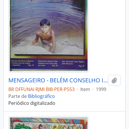
MENSAGEIRO - BELÉM CONSELHO INDIGENISTA MISSIONÁRIO - 1999 - Nº116
Adici
BR DFFUNAI RJMI BIB-PER-P553
·
Item
·
1999
Parte de
Bibliográfico
Periódico digitalizado