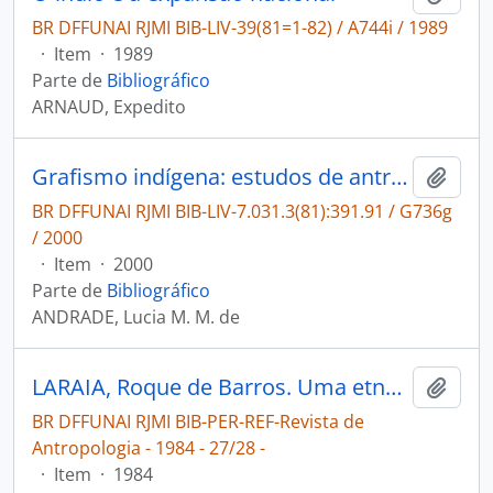
BR DFFUNAI RJMI BIB-LIV-39(81=1-82) / A744i / 1989
·
Item
·
1989
Parte de
Bibliográfico
ARNAUD, Expedito
Grafismo indígena: estudos de antropologia estética
Adici
BR DFFUNAI RJMI BIB-LIV-7.031.3(81):391.91 / G736g
/ 2000
·
Item
·
2000
Parte de
Bibliográfico
ANDRADE, Lucia M. M. de
LARAIA, Roque de Barros. Uma etnohistória Tupi [Revista de Antropologia]
Adici
BR DFFUNAI RJMI BIB-PER-REF-Revista de
Antropologia - 1984 - 27/28 -
·
Item
·
1984