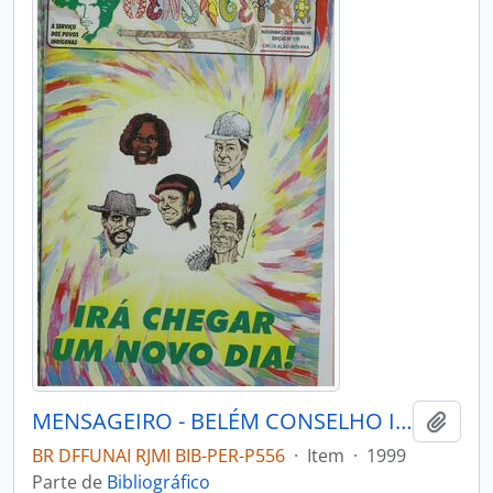
MENSAGEIRO - BELÉM CONSELHO INDIGENISTA MISSIONÁRIO - 1999 - Nº119
Adici
BR DFFUNAI RJMI BIB-PER-P556
·
Item
·
1999
Parte de
Bibliográfico