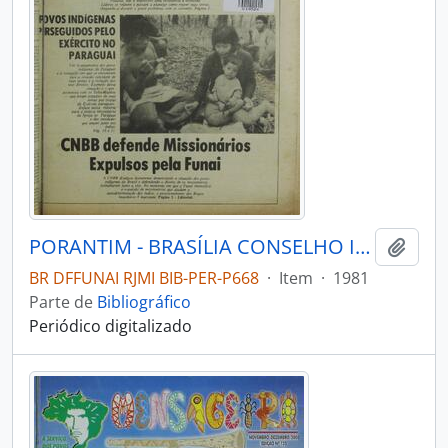
PORANTIM - BRASÍLIA CONSELHO INDIGENISTA MISSIONÁRIO - 1981 - Nº32
Adici
BR DFFUNAI RJMI BIB-PER-P668
·
Item
·
1981
Parte de
Bibliográfico
Periódico digitalizado