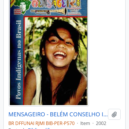
MENSAGEIRO - BELÉM CONSELHO INDIGENISTA MISSIONÁRIO - 2002 - Nº133
Adici
BR DFFUNAI RJMI BIB-PER-P570
·
Item
·
2002