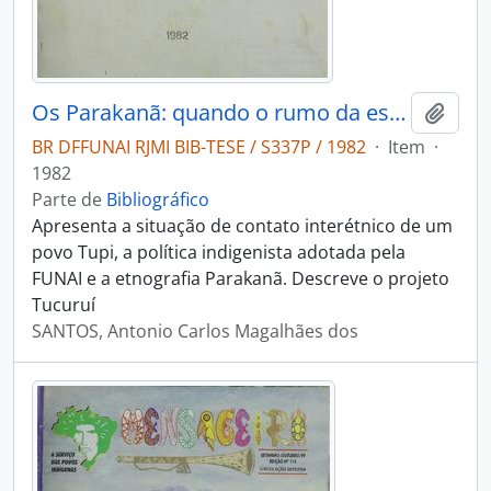
Os Parakanã: quando o rumo da estrada e o curso das águas perpassam a vida de um povo
Adici
BR DFFUNAI RJMI BIB-TESE / S337P / 1982
·
Item
·
1982
Parte de
Bibliográfico
Apresenta a situação de contato interétnico de um
povo Tupi, a política indigenista adotada pela
FUNAI e a etnografia Parakanã. Descreve o projeto
Tucuruí
SANTOS, Antonio Carlos Magalhães dos