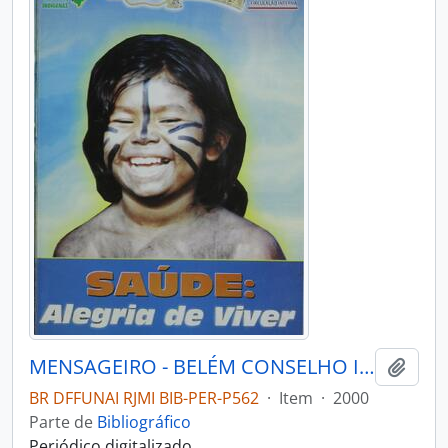
MENSAGEIRO - BELÉM CONSELHO INDIGENISTA MISSIONÁRIO - 2000 - Nº125
Adici
BR DFFUNAI RJMI BIB-PER-P562
·
Item
·
2000
Parte de
Bibliográfico
Periódico digitalizado