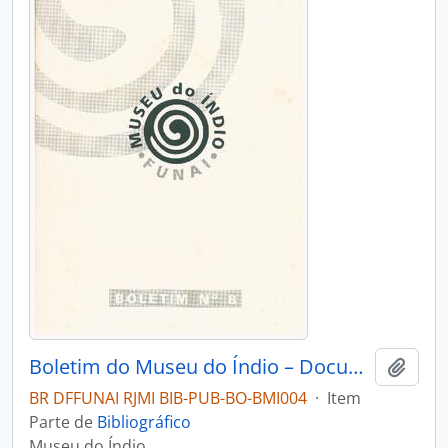
Boletim do Museu do Índio – Documentação – Nº 8
Adici
BR DFFUNAI RJMI BIB-PUB-BO-BMI004
·
Item
Parte de
Bibliográfico
Museu do Índio