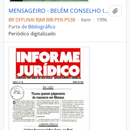
MENSAGEIRO - BELÉM CONSELHO INDIGENISTA MISSIONÁRIO - 1996 - Nº100
Adici
BR DFFUNAI RJMI BIB-PER-P538
·
Item
·
1996
Parte de
Bibliográfico
Periódico digitalizado