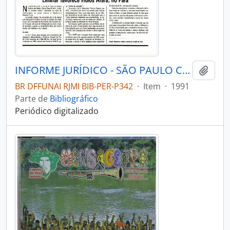
INFORME JURÍDICO - SÃO PAULO COMISSÃO PRÓ-ÍNDIO DE SÃO PAULO - DEPARTAMENTO JURÍDICO - 1991 - Nº16
Adici
BR DFFUNAI RJMI BIB-PER-P342
·
Item
·
1991
Parte de
Bibliográfico
Periódico digitalizado