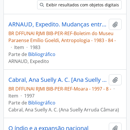
Exibir resultados com objetos digitais
ARNAUD, Expedito. Mudanças entre os grupos indígenas tupi da região do Tocantins-Xingu [Boletim do Museu Paraense Emílio Goeldi, Antropologia: [Bacia Amazônica]]
Adici
BR DFFUNAI RJMI BIB-PER-REF-Boletim do Museu
Paraense Emílio Goeldi, Antropologia - 1983 - 84 -
·
Item
·
1983
Parte de
Bibliográfico
ARNAUD, Expedito
Cabral, Ana Suelly A. C. [Ana Suelly Arruda Câmara]. Prefixos relacionais no Asurini do Tocantins [Moara]
Adici
BR DFFUNAI RJMI BIB-PER-REF-Moara - 1997 - 8 -
·
Item
·
1997
Parte de
Bibliográfico
Cabral, Ana Suelly A. C. (Ana Suelly Arruda Câmara)
O índio e a expansão nacional
Adici