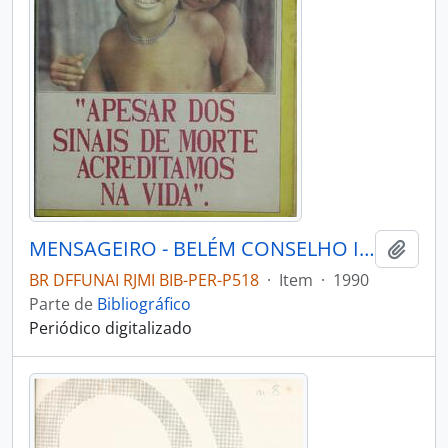
MENSAGEIRO - BELÉM CONSELHO INDIGENISTA MISSIONÁRIO - 1990 - Nº64
Adici
BR DFFUNAI RJMI BIB-PER-P518
·
Item
·
1990
Parte de
Bibliográfico
Periódico digitalizado