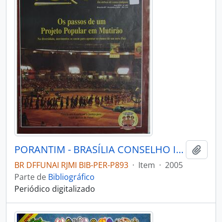
PORANTIM - BRASÍLIA CONSELHO INDIGENISTA MISSIONÁRIO - 2005 - Nº280
Adici
BR DFFUNAI RJMI BIB-PER-P893
·
Item
·
2005
Parte de
Bibliográfico
Periódico digitalizado