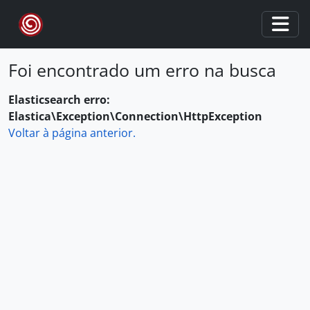
Skip to main content
Togg
Foi encontrado um erro na busca
Elasticsearch erro:
Elastica\Exception\Connection\HttpException
Voltar à página anterior.