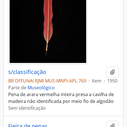
s/classificação
Adici
BR DFFUNAI RJMI MUS-MNPI-APL-769
·
Item
·
1950
Parte de
Museológico
Pena de arara vermelha inteira presa a cavilha de
madeira não identificada por meio fio de algodão
Sem identificação
Fieira de penas
Adici