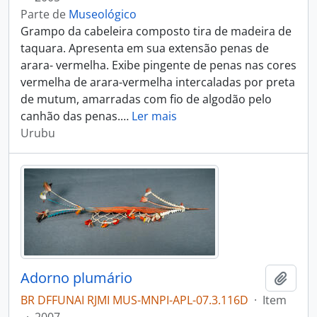
Parte de
Museológico
Grampo da cabeleira composto tira de madeira de
taquara. Apresenta em sua extensão penas de
arara- vermelha. Exibe pingente de penas nas cores
vermelha de arara-vermelha intercaladas por preta
de mutum, amarradas com fio de algodão pelo
canhão das penas.
…
Ler mais
Urubu
Adorno plumário
Adici
BR DFFUNAI RJMI MUS-MNPI-APL-07.3.116D
·
Item