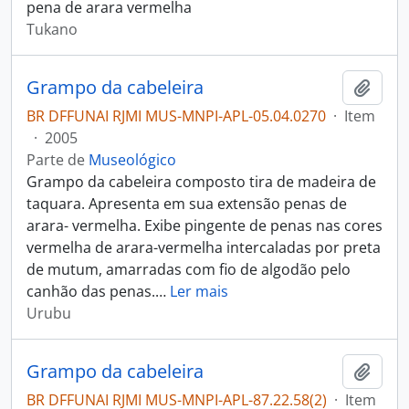
pena de arara vermelha
Tukano
Grampo da cabeleira
Adici
BR DFFUNAI RJMI MUS-MNPI-APL-05.04.0270
·
Item
·
2005
Parte de
Museológico
Grampo da cabeleira composto tira de madeira de
taquara. Apresenta em sua extensão penas de
arara- vermelha. Exibe pingente de penas nas cores
vermelha de arara-vermelha intercaladas por preta
de mutum, amarradas com fio de algodão pelo
canhão das penas.
…
Ler mais
Urubu
Grampo da cabeleira
Adici
BR DFFUNAI RJMI MUS-MNPI-APL-87.22.58(2)
·
Item