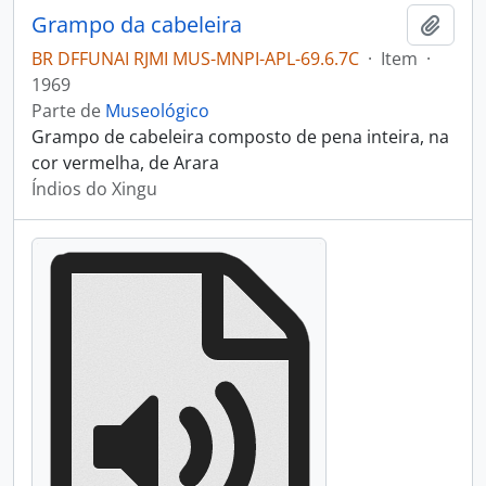
Grampo da cabeleira
Adici
BR DFFUNAI RJMI MUS-MNPI-APL-69.6.7C
·
Item
·
1969
Parte de
Museológico
Grampo de cabeleira composto de pena inteira, na
cor vermelha, de Arara
Índios do Xingu