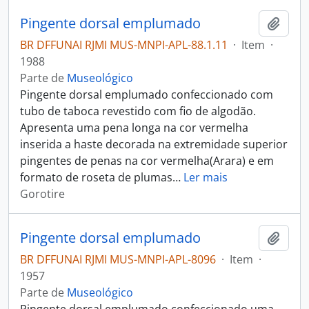
Pingente dorsal emplumado
Adici
BR DFFUNAI RJMI MUS-MNPI-APL-88.1.11
·
Item
·
1988
Parte de
Museológico
Pingente dorsal emplumado confeccionado com
tubo de taboca revestido com fio de algodão.
Apresenta uma pena longa na cor vermelha
inserida a haste decorada na extremidade superior
pingentes de penas na cor vermelha(Arara) e em
formato de roseta de plumas
…
Ler mais
Gorotire
Pingente dorsal emplumado
Adici
BR DFFUNAI RJMI MUS-MNPI-APL-8096
·
Item
·
1957
Parte de
Museológico