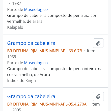
·
1987
Parte de
Museológico
Grampo de cabeleira composto de pena ,na cor
vermelha, de arara
Kalapalo
Grampo da cabeleira
Adici
BR DFFUNAI RJMI MUS-MNPI-APL-69.6.7B
·
Item
·
1969
Parte de
Museológico
Grampo de cabeleira composto de pena inteira, na
cor vermelha, de Arara
Índios do Xingu
Grampo da cabeleira
Adici
BR DFFUNAI RJMI MUS-MNPI-APL-05.4.270A
·
Item
·
2005