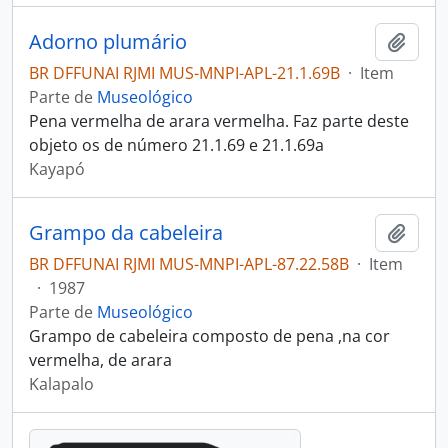
Adorno plumário
Adici
BR DFFUNAI RJMI MUS-MNPI-APL-21.1.69B
·
Item
Parte de
Museológico
Pena vermelha de arara vermelha. Faz parte deste
objeto os de número 21.1.69 e 21.1.69a
Kayapó
Grampo da cabeleira
Adici
BR DFFUNAI RJMI MUS-MNPI-APL-87.22.58B
·
Item
·
1987
Parte de
Museológico
Grampo de cabeleira composto de pena ,na cor
vermelha, de arara
Kalapalo