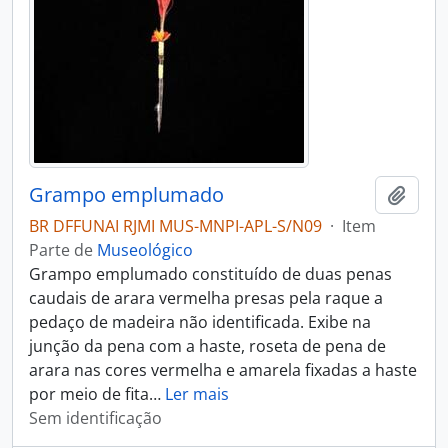
Grampo emplumado
Adici
BR DFFUNAI RJMI MUS-MNPI-APL-S/N09
·
Item
Parte de
Museológico
Grampo emplumado constituído de duas penas
caudais de arara vermelha presas pela raque a
pedaço de madeira não identificada. Exibe na
junção da pena com a haste, roseta de pena de
arara nas cores vermelha e amarela fixadas a haste
por meio de fita
…
Ler mais
Sem identificação