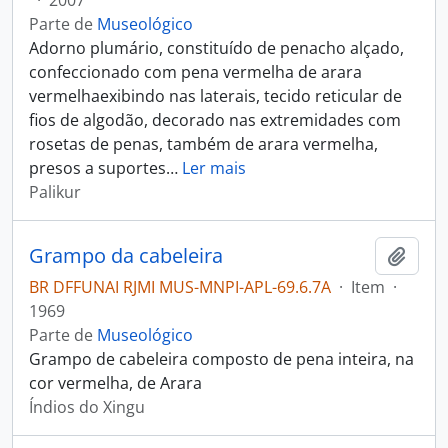
·
2007
Parte de
Museológico
Adorno plumário, constituído de penacho alçado,
confeccionado com pena vermelha de arara
vermelhaexibindo nas laterais, tecido reticular de
fios de algodão, decorado nas extremidades com
rosetas de penas, também de arara vermelha,
presos a suportes
…
Ler mais
Palikur
Grampo da cabeleira
Adici
BR DFFUNAI RJMI MUS-MNPI-APL-69.6.7A
·
Item
·
1969
Parte de
Museológico
Grampo de cabeleira composto de pena inteira, na
cor vermelha, de Arara
Índios do Xingu