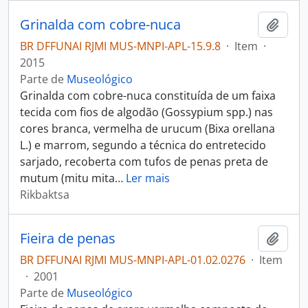
Grinalda com cobre-nuca
Adici
BR DFFUNAI RJMI MUS-MNPI-APL-15.9.8
·
Item
·
2015
Parte de
Museológico
Grinalda com cobre-nuca constituída de um faixa
tecida com fios de algodão (Gossypium spp.) nas
cores branca, vermelha de urucum (Bixa orellana
L.) e marrom, segundo a técnica do entretecido
sarjado, recoberta com tufos de penas preta de
mutum (mitu mita
…
Ler mais
Rikbaktsa
Fieira de penas
Adici
BR DFFUNAI RJMI MUS-MNPI-APL-01.02.0276
·
Item
·
2001
Parte de
Museológico