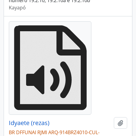
número 19.2.10, 19.2.10a e 19.2.10b
Kayapó
Idyaete (rezas)
Adici
BR DFFUNAI RJMI ARQ-914BRZ4010-CUL-