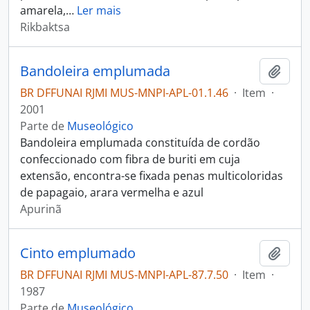
amarela,
…
Ler mais
Rikbaktsa
Bandoleira emplumada
Adici
BR DFFUNAI RJMI MUS-MNPI-APL-01.1.46
·
Item
·
2001
Parte de
Museológico
Bandoleira emplumada constituída de cordão
confeccionado com fibra de buriti em cuja
extensão, encontra-se fixada penas multicoloridas
de papagaio, arara vermelha e azul
Apurinã
Cinto emplumado
Adici
BR DFFUNAI RJMI MUS-MNPI-APL-87.7.50
·
Item
·
1987
Parte de
Museológico