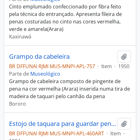
Cinto emplumado confeccionado por fibra feito
pela técnica do entrançado. Apresenta fileira de
penas costuradas no cinto nas cores vermelha,
verde e amarela(Arara)
Kaxinawá
Grampo da cabeleira
Adici
BR DFFUNAI RJMI MUS-MNPI-APL-757
·
Item
·
1950
Parte de
Museológico
Grampo de cabeleira composto de pingente de
pena na cor vermelha (Arara) inserida numa tira de
madeira de taquari pelo canhão da pena
Bororo
Estojo de taquara para guardar penas
Adici
BR DFFUNAI RJMI MUS-MNPI-APL-460ART
·
Item
·