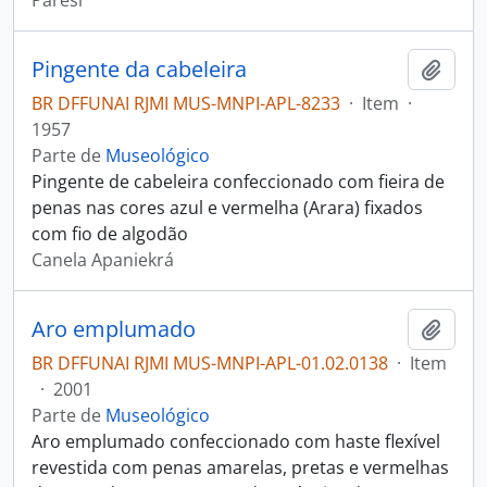
Paresi
Pingente da cabeleira
Adici
BR DFFUNAI RJMI MUS-MNPI-APL-8233
·
Item
·
1957
Parte de
Museológico
Pingente de cabeleira confeccionado com fieira de
penas nas cores azul e vermelha (Arara) fixados
com fio de algodão
Canela Apaniekrá
Aro emplumado
Adici
BR DFFUNAI RJMI MUS-MNPI-APL-01.02.0138
·
Item
·
2001
Parte de
Museológico
Aro emplumado confeccionado com haste flexível
revestida com penas amarelas, pretas e vermelhas