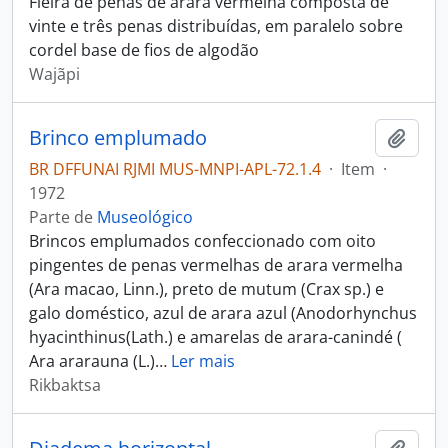
Fieira de penas de arara vermelha composta de
vinte e três penas distribuídas, em paralelo sobre
cordel base de fios de algodão
Wajãpi
Brinco emplumado
Adici
BR DFFUNAI RJMI MUS-MNPI-APL-72.1.4
·
Item
·
1972
Parte de
Museológico
Brincos emplumados confeccionado com oito
pingentes de penas vermelhas de arara vermelha
(Ara macao, Linn.), preto de mutum (Crax sp.) e
galo doméstico, azul de arara azul (Anodorhynchus
hyacinthinus(Lath.) e amarelas de arara-canindé (
Ara ararauna (L.)
…
Ler mais
Rikbaktsa