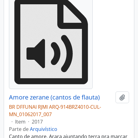
Amore zerane (cantos de flauta)
Adici
BR DFFUNAI RJMI ARQ-914BRZ4010-CUL-
MN_01062017_007
·
Item
·
2017
Parte de
Arquivístico
Canto de amore. Arara ajuntando terra pra marcar