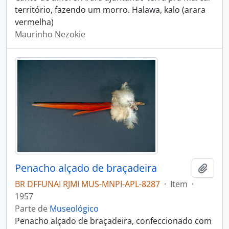
território, fazendo um morro. Halawa, kalo (arara
vermelha)
Maurinho Nezokie
Penacho alçado de braçadeira
Adici
BR DFFUNAI RJMI MUS-MNPI-APL-8287
·
Item
·
1957
Parte de
Museológico
Penacho alçado de braçadeira, confeccionado com