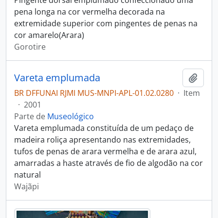
Pingente dorsal emplumado confeccionado uma
pena longa na cor vermelha decorada na
extremidade superior com pingentes de penas na
cor amarelo(Arara)
Gorotire
Vareta emplumada
Adici
BR DFFUNAI RJMI MUS-MNPI-APL-01.02.0280
·
Item
·
2001
Parte de
Museológico
Vareta emplumada constituída de um pedaço de
madeira roliça apresentando nas extremidades,
tufos de penas de arara vermelha e de arara azul,
amarradas a haste através de fio de algodão na cor
natural
Wajãpi