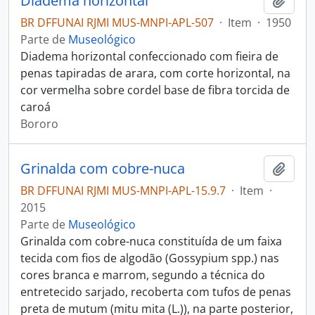
Diadema horizontal
Adici
BR DFFUNAI RJMI MUS-MNPI-APL-507
·
Item
·
1950
Parte de
Museológico
Diadema horizontal confeccionado com fieira de
penas tapiradas de arara, com corte horizontal, na
cor vermelha sobre cordel base de fibra torcida de
caroá
Bororo
Grinalda com cobre-nuca
Adici
BR DFFUNAI RJMI MUS-MNPI-APL-15.9.7
·
Item
·
2015
Parte de
Museológico
Grinalda com cobre-nuca constituída de um faixa
tecida com fios de algodão (Gossypium spp.) nas
cores branca e marrom, segundo a técnica do
entretecido sarjado, recoberta com tufos de penas
preta de mutum (mitu mita (L.)), na parte posterior,