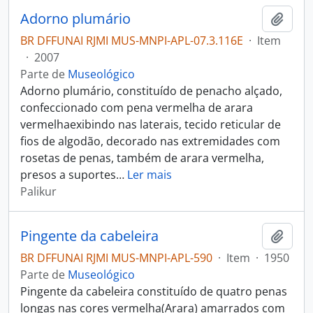
Adorno plumário
Adici
BR DFFUNAI RJMI MUS-MNPI-APL-07.3.116E
·
Item
·
2007
Parte de
Museológico
Adorno plumário, constituído de penacho alçado,
confeccionado com pena vermelha de arara
vermelhaexibindo nas laterais, tecido reticular de
fios de algodão, decorado nas extremidades com
rosetas de penas, também de arara vermelha,
presos a suportes
…
Ler mais
Palikur
Pingente da cabeleira
Adici
BR DFFUNAI RJMI MUS-MNPI-APL-590
·
Item
·
1950
Parte de
Museológico
Pingente da cabeleira constituído de quatro penas
longas nas cores vermelha(Arara) amarrados com