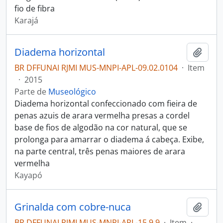
fio de fibra
Karajá
Diadema horizontal
Adici
BR DFFUNAI RJMI MUS-MNPI-APL-09.02.0104
·
Item
·
2015
Parte de
Museológico
Diadema horizontal confeccionado com fieira de
penas azuis de arara vermelha presas a cordel
base de fios de algodão na cor natural, que se
prolonga para amarrar o diadema á cabeça. Exibe,
na parte central, três penas maiores de arara
vermelha
Kayapó
Grinalda com cobre-nuca
Adici
BR DFFUNAI RJMI MUS-MNPI-APL-15.9.9
·
Item
·