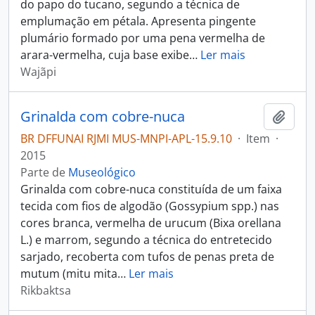
do papo do tucano, segundo a técnica de
emplumação em pétala. Apresenta pingente
plumário formado por uma pena vermelha de
arara-vermelha, cuja base exibe
…
Ler mais
Wajãpi
Grinalda com cobre-nuca
Adici
BR DFFUNAI RJMI MUS-MNPI-APL-15.9.10
·
Item
·
2015
Parte de
Museológico
Grinalda com cobre-nuca constituída de um faixa
tecida com fios de algodão (Gossypium spp.) nas
cores branca, vermelha de urucum (Bixa orellana
L.) e marrom, segundo a técnica do entretecido
sarjado, recoberta com tufos de penas preta de
mutum (mitu mita
…
Ler mais
Rikbaktsa