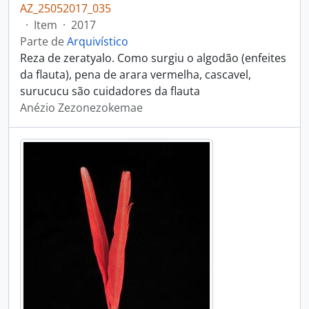
AZ_25052017_035
·
Item
·
2017
Parte de
Arquivístico
Reza de zeratyalo. Como surgiu o algodão (enfeites
da flauta), pena de arara vermelha, cascavel,
surucucu são cuidadores da flauta
Anézio Zezonezokemae