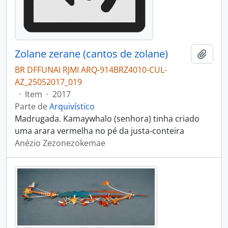
Zolane zerane (cantos de zolane)
Adici
BR DFFUNAI RJMI ARQ-914BRZ4010-CUL-
AZ_25052017_019
·
Item
·
2017
Parte de
Arquivístico
Madrugada. Kamaywhalo (senhora) tinha criado
uma arara vermelha no pé da justa-conteira
Anézio Zezonezokemae