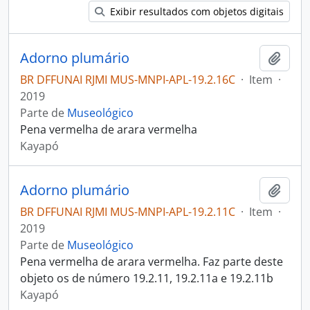
Exibir resultados com objetos digitais
Adorno plumário
Adici
BR DFFUNAI RJMI MUS-MNPI-APL-19.2.16C
·
Item
·
2019
Parte de
Museológico
Pena vermelha de arara vermelha
Kayapó
Adorno plumário
Adici
BR DFFUNAI RJMI MUS-MNPI-APL-19.2.11C
·
Item
·
2019
Parte de
Museológico
Pena vermelha de arara vermelha. Faz parte deste
objeto os de número 19.2.11, 19.2.11a e 19.2.11b
Kayapó