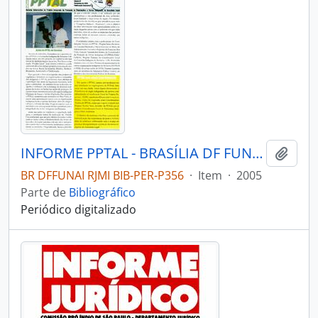
INFORME PPTAL - BRASÍLIA DF FUNAI - 2005 - Nº11
Adici
BR DFFUNAI RJMI BIB-PER-P356
·
Item
·
2005
Parte de
Bibliográfico
Periódico digitalizado