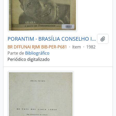
PORANTIM - BRASÍLIA CONSELHO INDIGENISTA MISSIONÁRIO - 1982 - Nº4041
Adici
BR DFFUNAI RJMI BIB-PER-P681
·
Item
·
1982
Parte de
Bibliográfico
Periódico digitalizado