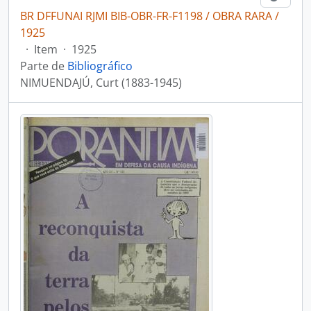
BR DFFUNAI RJMI BIB-OBR-FR-F1198 / OBRA RARA /
1925
·
Item
·
1925
Parte de
Bibliográfico
NIMUENDAJÚ, Curt (1883-1945)