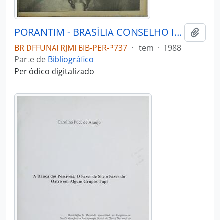
PORANTIM - BRASÍLIA CONSELHO INDIGENISTA MISSIONÁRIO - 1988 - Nº110
Adici
BR DFFUNAI RJMI BIB-PER-P737
·
Item
·
1988
Parte de
Bibliográfico
Periódico digitalizado