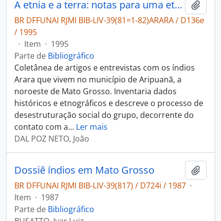
A etnia e a terra: notas para uma etnologia dos índios Arara (Aripuanã - MT).
Adici
BR DFFUNAI RJMI BIB-LIV-39(81=1-82)ARARA / D136e
/ 1995
·
Item
·
1995
Parte de
Bibliográfico
Coletânea de artigos e entrevistas com os índios
Arara que vivem no município de Aripuanã, a
noroeste de Mato Grosso. Inventaria dados
históricos e etnográficos e descreve o processo de
desestruturação social do grupo, decorrente do
contato com a
…
Ler mais
DAL POZ NETO, João
Dossiê índios em Mato Grosso
Adici
BR DFFUNAI RJMI BIB-LIV-39(817) / D724i / 1987
·
Item
·
1987
Parte de
Bibliográfico