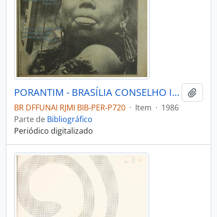
PORANTIM - BRASÍLIA CONSELHO INDIGENISTA MISSIONÁRIO - 1986 - Nº8384
Adici
BR DFFUNAI RJMI BIB-PER-P720
·
Item
·
1986
Parte de
Bibliográfico
Periódico digitalizado