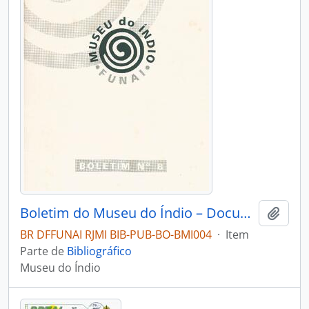
Boletim do Museu do Índio – Documentação – Nº 8
Adici
BR DFFUNAI RJMI BIB-PUB-BO-BMI004
·
Item
Parte de
Bibliográfico
Museu do Índio