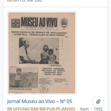
BUSATTO, Ivar Luiz
Jornal Museu ao Vivo – Nº 05
Adici
BR DFFUNAI RJMI BIB-PUB-PE-JMV005
·
Item
·
1992