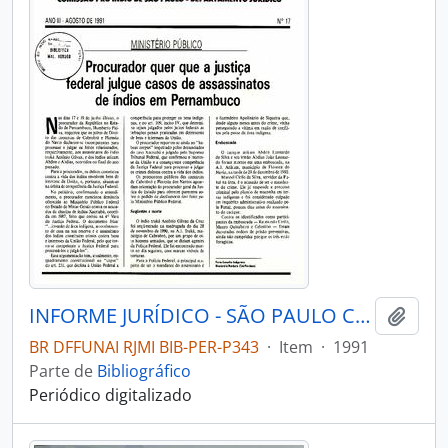
INFORME JURÍDICO - SÃO PAULO COMISSÃO PRÓ-ÍNDIO DE SÃO PAULO - DEPARTAMENTO JURÍDICO - 1991 - Nº17
Adici
BR DFFUNAI RJMI BIB-PER-P343
·
Item
·
1991
Parte de
Bibliográfico
Periódico digitalizado