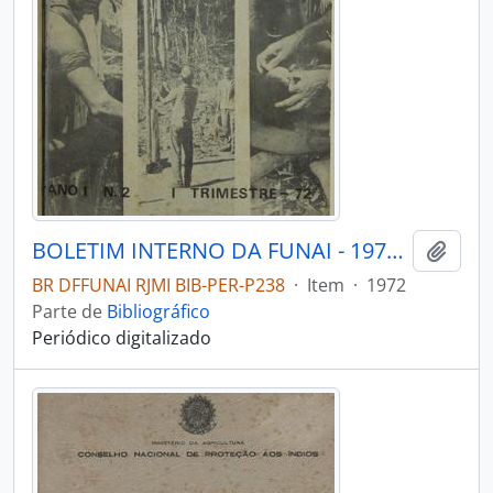
BOLETIM INTERNO DA FUNAI - 1972 - Nº02
Adici
BR DFFUNAI RJMI BIB-PER-P238
·
Item
·
1972
Parte de
Bibliográfico
Periódico digitalizado