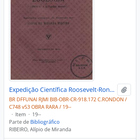
Expedição Científica Roosevelt-Rondon / História Natural Zoologia: resultados zoológicos da Expedição por Alípio Miranda Ribeiro.
Adici
BR DFFUNAI RJMI BIB-OBR-CR-918.172 C.RONDON /
C748 v53 OBRA RARA / 19--
·
Item
·
19--
Parte de
Bibliográfico
RIBEIRO, Alípio de Miranda