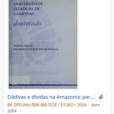
Dádivas e dívidas na Amazonia: parentesco economia e ritual nos Cinta-Larga
Adici
BR DFFUNAI RJMI BIB-TESE / D136D / 2004
·
Item
·
2004