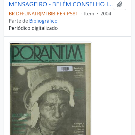
MENSAGEIRO - BELÉM CONSELHO INDIGENISTA MISSIONÁRIO - 2004 - Nº144
Adici
BR DFFUNAI RJMI BIB-PER-P581
·
Item
·
2004
Parte de
Bibliográfico
Periódico digitalizado