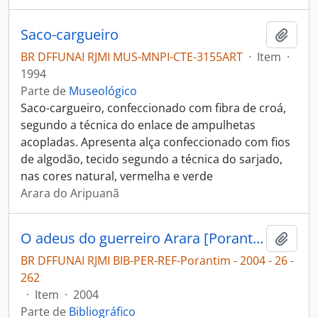
Saco-cargueiro
Adici
BR DFFUNAI RJMI MUS-MNPI-CTE-3155ART
·
Item
·
1994
Parte de
Museológico
Saco-cargueiro, confeccionado com fibra de croá,
segundo a técnica do enlace de ampulhetas
acopladas. Apresenta alça confeccionado com fios
de algodão, tecido segundo a técnica do sarjado,
nas cores natural, vermelha e verde
Arara do Aripuanã
O adeus do guerreiro Arara [Porantim]
Adici
BR DFFUNAI RJMI BIB-PER-REF-Porantim - 2004 - 26 -
262
·
Item
·
2004
Parte de
Bibliográfico