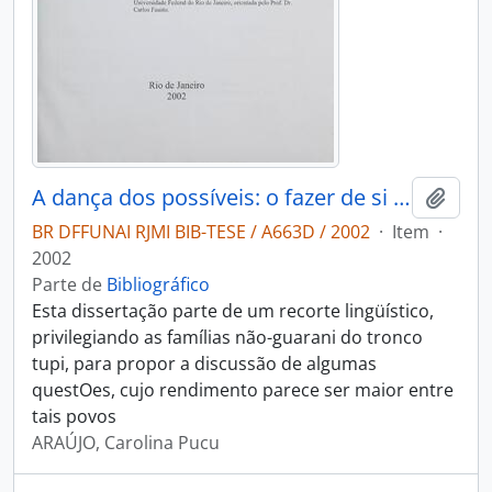
A dança dos possíveis: o fazer de si e o fazer do outro em alguns grupos Tupi
Adici
BR DFFUNAI RJMI BIB-TESE / A663D / 2002
·
Item
·
2002
Parte de
Bibliográfico
Esta dissertação parte de um recorte lingüístico,
privilegiando as famílias não-guarani do tronco
tupi, para propor a discussão de algumas
questOes, cujo rendimento parece ser maior entre
tais povos
ARAÚJO, Carolina Pucu