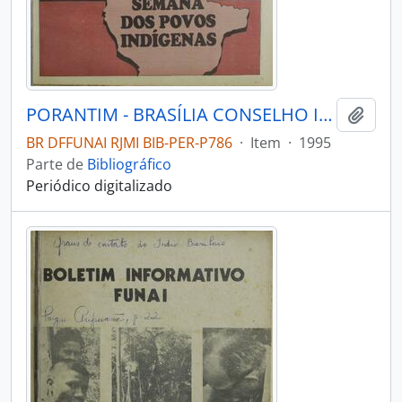
PORANTIM - BRASÍLIA CONSELHO INDIGENISTA MISSIONÁRIO - 1995 - Nº172
Adici
BR DFFUNAI RJMI BIB-PER-P786
·
Item
·
1995
Parte de
Bibliográfico
Periódico digitalizado