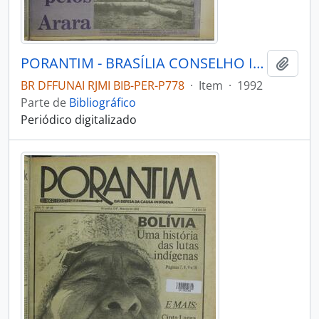
PORANTIM - BRASÍLIA CONSELHO INDIGENISTA MISSIONÁRIO - 1992 - Nº152
Adici
BR DFFUNAI RJMI BIB-PER-P778
·
Item
·
1992
Parte de
Bibliográfico
Periódico digitalizado