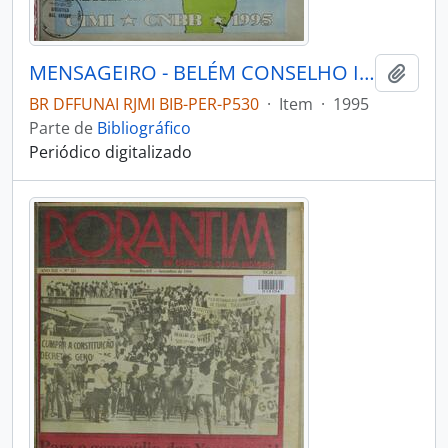
MENSAGEIRO - BELÉM CONSELHO INDIGENISTA MISSIONÁRIO - 1995 - Nº91
Adici
BR DFFUNAI RJMI BIB-PER-P530
·
Item
·
1995
Parte de
Bibliográfico
Periódico digitalizado