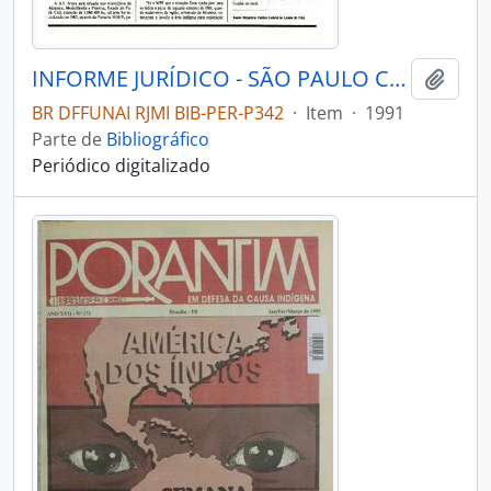
INFORME JURÍDICO - SÃO PAULO COMISSÃO PRÓ-ÍNDIO DE SÃO PAULO - DEPARTAMENTO JURÍDICO - 1991 - Nº16
Adici
BR DFFUNAI RJMI BIB-PER-P342
·
Item
·
1991
Parte de
Bibliográfico
Periódico digitalizado