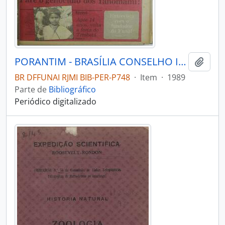
PORANTIM - BRASÍLIA CONSELHO INDIGENISTA MISSIONÁRIO - 1989 - Nº121
Adici
BR DFFUNAI RJMI BIB-PER-P748
·
Item
·
1989
Parte de
Bibliográfico
Periódico digitalizado