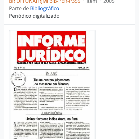
BR DFFUNAI RJMI BIB-PER-P355
·
Item
·
2005
Parte de
Bibliográfico
Periódico digitalizado