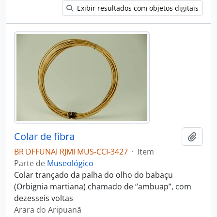
Exibir resultados com objetos digitais
Colar de fibra
Adici
BR DFFUNAI RJMI MUS-CCI-3427
·
Item
Parte de
Museológico
Colar trançado da palha do olho do babaçu
(Orbignia martiana) chamado de “ambuap”, com
dezesseis voltas
Arara do Aripuanã