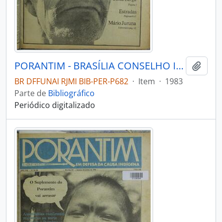
PORANTIM - BRASÍLIA CONSELHO INDIGENISTA MISSIONÁRIO - 1983 - Nº49
Adici
BR DFFUNAI RJMI BIB-PER-P682
·
Item
·
1983
Parte de
Bibliográfico
Periódico digitalizado