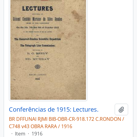
Conferências de 1915: Lectures.
Adici
BR DFFUNAI RJMI BIB-OBR-CR-918.172 C.RONDON /
C748 v43 OBRA RARA / 1916
·
Item
·
1916