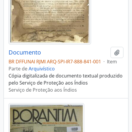
Documento
Adici
BR DFFUNAI RJMI ARQ-SPI-IR7-888-841-001
·
Item
Parte de
Arquivístico
Cópia digitalizada de documento textual produzido
pelo Serviço de Proteção aos Índios
Serviço de Proteção aos Índios