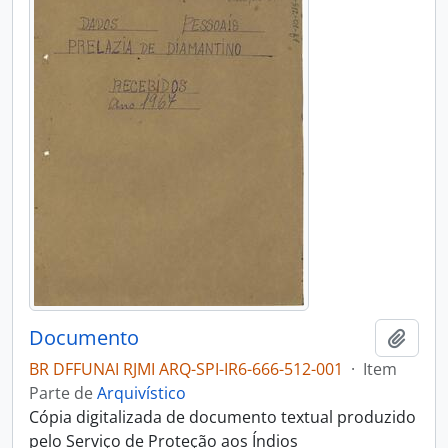
Documento
Adici
BR DFFUNAI RJMI ARQ-SPI-IR6-666-512-001
·
Item
Parte de
Arquivístico
Cópia digitalizada de documento textual produzido
pelo Serviço de Proteção aos Índios