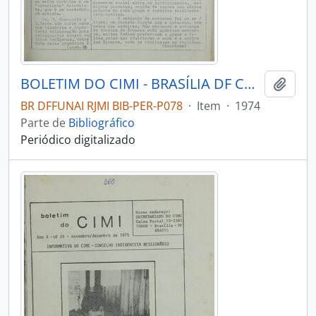
BOLETIM DO CIMI - BRASÍLIA DF CONSELHO INDIGENISTA MISSIONÁRIO - 1974 - Nº10
Adici
BR DFFUNAI RJMI BIB-PER-P078
·
Item
·
1974
Parte de
Bibliográfico
Periódico digitalizado