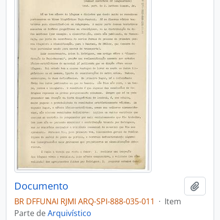
Documento
Adici
BR DFFUNAI RJMI ARQ-SPI-888-035-011
·
Item
Parte de
Arquivístico