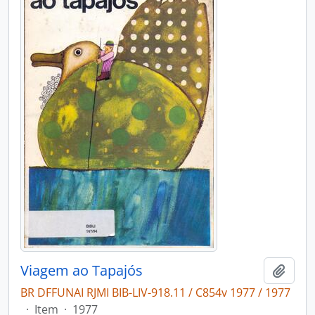
Viagem ao Tapajós
Adici
BR DFFUNAI RJMI BIB-LIV-918.11 / C854v 1977 / 1977
·
Item
·
1977