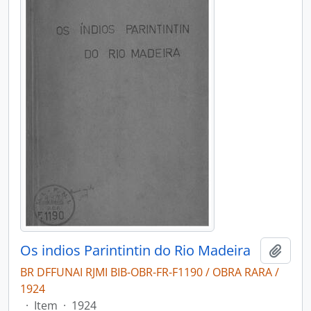
Os indios Parintintin do Rio Madeira
Adici
BR DFFUNAI RJMI BIB-OBR-FR-F1190 / OBRA RARA /
1924
·
Item
·
1924