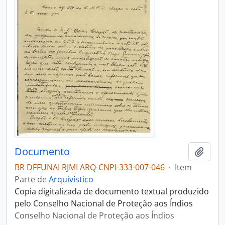
Documento
Adici
BR DFFUNAI RJMI ARQ-CNPI-333-007-046
·
Item
Parte de
Arquivístico
Copia digitalizada de documento textual produzido
pelo Conselho Nacional de Proteção aos Índios
Conselho Nacional de Proteção aos Índios