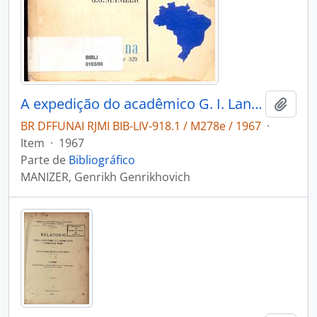
A expedição do acadêmico G. I. Langsdorff ao Brasil (1821-1828)
Adici
BR DFFUNAI RJMI BIB-LIV-918.1 / M278e / 1967
·
Item
·
1967
Parte de
Bibliográfico
MANIZER, Genrikh Genrikhovich