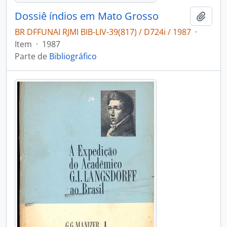
Dossiê índios em Mato Grosso
Adici
BR DFFUNAI RJMI BIB-LIV-39(817) / D724i / 1987
·
Item
·
1987
Parte de
Bibliográfico