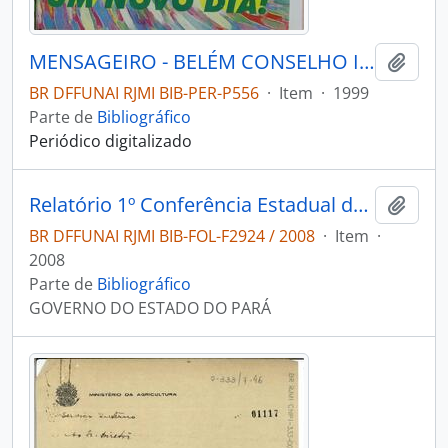
MENSAGEIRO - BELÉM CONSELHO INDIGENISTA MISSIONÁRIO - 1999 - Nº119
Adici
BR DFFUNAI RJMI BIB-PER-P556
·
Item
·
1999
Parte de
Bibliográfico
Periódico digitalizado
Relatório 1º Conferência Estadual dos Povos Indígenas: 7-9 de agosto de 2008.
Adici
BR DFFUNAI RJMI BIB-FOL-F2924 / 2008
·
Item
·
2008
Parte de
Bibliográfico
GOVERNO DO ESTADO DO PARÁ