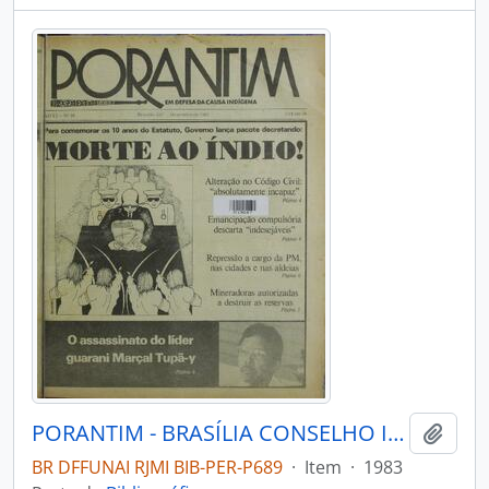
PORANTIM - BRASÍLIA CONSELHO INDIGENISTA MISSIONÁRIO - 1983 - Nº58
Adici
BR DFFUNAI RJMI BIB-PER-P689
·
Item
·
1983