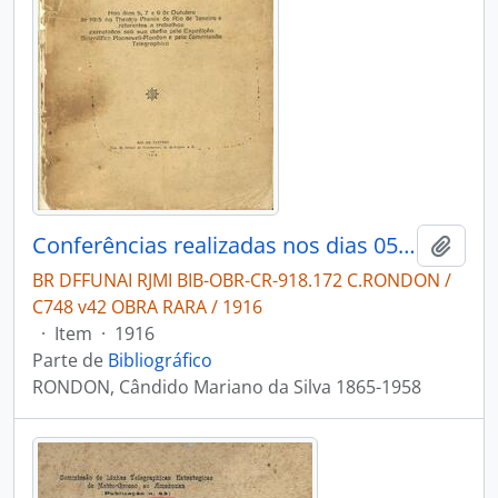
Conferências realizadas nos dias 05,07 e 09 de outubro de 1915: Expedição Roosevelt e da Commisão Telegraphica.
Adici
BR DFFUNAI RJMI BIB-OBR-CR-918.172 C.RONDON /
C748 v42 OBRA RARA / 1916
·
Item
·
1916
Parte de
Bibliográfico
RONDON, Cândido Mariano da Silva 1865-1958