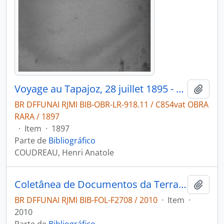
Voyage au Tapajoz, 28 juillet 1895 - 7 janvier 1896
Adici
BR DFFUNAI RJMI BIB-OBR-LR-918.11 / C854vat OBRA
RARA / 1897
·
Item
·
1897
Parte de
Bibliográfico
COUDREAU, Henri Anatole
Coletânea de Documentos da Terra Indígena Kayabi
Adici
BR DFFUNAI RJMI BIB-FOL-F2708 / 2010
·
Item
·
2010