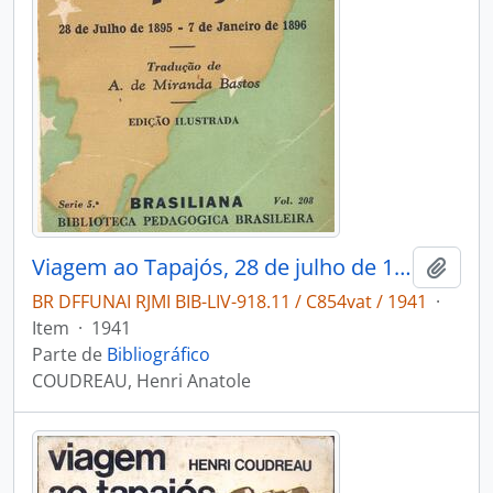
Viagem ao Tapajós, 28 de julho de 1895 - 7 de Janeiro de 1896
Adici
BR DFFUNAI RJMI BIB-LIV-918.11 / C854vat / 1941
·
Item
·
1941
Parte de
Bibliográfico
COUDREAU, Henri Anatole