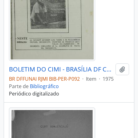
BOLETIM DO CIMI - BRASÍLIA DF CONSELHO INDIGENISTA MISSIONÁRIO - 1975 - Nº24
Adici
BR DFFUNAI RJMI BIB-PER-P092
·
Item
·
1975
Parte de
Bibliográfico
Periódico digitalizado