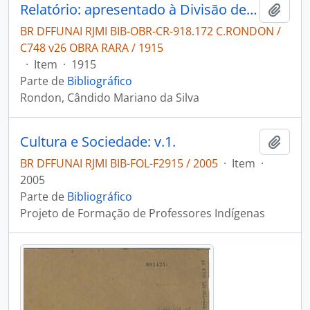
Relatório: apresentado à Divisão de Engenharia (G.5) do Departamento da Guerra e a Directoria Geral dos Telegraphos.
Adici
BR DFFUNAI RJMI BIB-OBR-CR-918.172 C.RONDON /
C748 v26 OBRA RARA / 1915
·
Item
·
1915
Parte de
Bibliográfico
Rondon, Cândido Mariano da Silva
Cultura e Sociedade: v.1.
Adici
BR DFFUNAI RJMI BIB-FOL-F2915 / 2005
·
Item
·
2005
Parte de
Bibliográfico
Projeto de Formação de Professores Indígenas