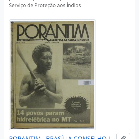
Serviço de Proteção aos Índios
PORANTIM - BRASÍLIA CONSELHO INDIGENISTA MISSIONÁRIO - 1985 - Nº74
Adici