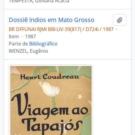
TEMPESTA, Giovana Acacia
Dossiê índios em Mato Grosso
Adici
BR DFFUNAI RJMI BIB-LIV-39(817) / D724i / 1987
·
Item
·
1987
Parte de
Bibliográfico
WENZEL, Eugênio