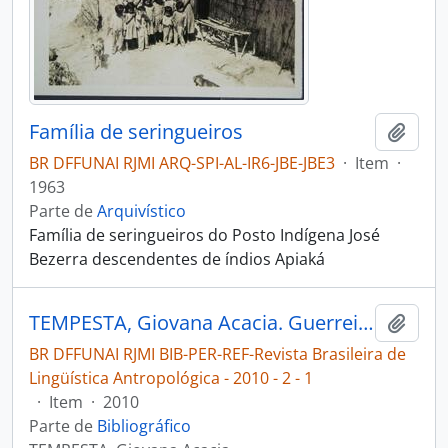
Família de seringueiros
Adici
BR DFFUNAI RJMI ARQ-SPI-AL-IR6-JBE-JBE3
·
Item
·
1963
Parte de
Arquivístico
Família de seringueiros do Posto Indígena José
Bezerra descendentes de índios Apiaká
TEMPESTA, Giovana Acacia. Guerreiros, riquezas e onças nas rotas fluviais notas históricas e etnográficas sobre os Apiaká [Revista Brasileira de Lingüística Antropológica]
Adici
BR DFFUNAI RJMI BIB-PER-REF-Revista Brasileira de
Lingüística Antropológica - 2010 - 2 - 1
·
Item
·
2010
Parte de
Bibliográfico