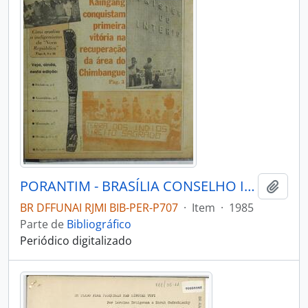
PORANTIM - BRASÍLIA CONSELHO INDIGENISTA MISSIONÁRIO - 1985 - Nº80
Adici
BR DFFUNAI RJMI BIB-PER-P707
·
Item
·
1985
Parte de
Bibliográfico
Periódico digitalizado