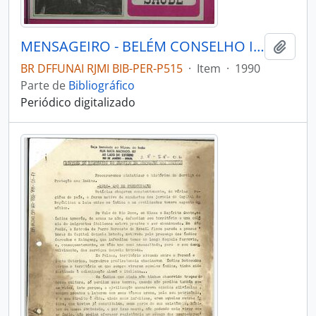
MENSAGEIRO - BELÉM CONSELHO INDIGENISTA MISSIONÁRIO - 1990 - Nº61
Adici
BR DFFUNAI RJMI BIB-PER-P515
·
Item
·
1990
Parte de
Bibliográfico
Periódico digitalizado