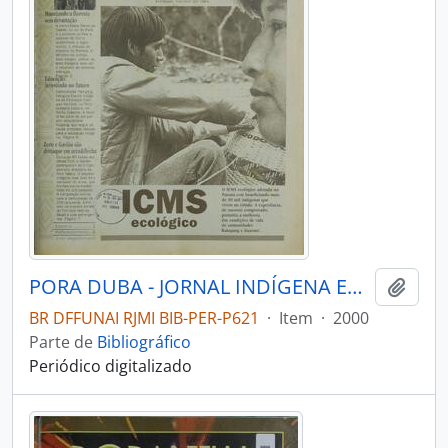
PORA DUBA - JORNAL INDÍGENA EDITADO PELA FUNAI - 2000 - Nº02
Adici
BR DFFUNAI RJMI BIB-PER-P621
·
Item
·
2000
Parte de
Bibliográfico
Periódico digitalizado