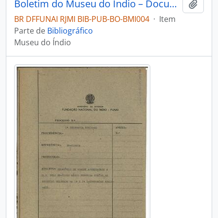
Boletim do Museu do Índio – Documentação – Nº 8
Adici
BR DFFUNAI RJMI BIB-PUB-BO-BMI004
·
Item
Parte de
Bibliográfico
Museu do Índio