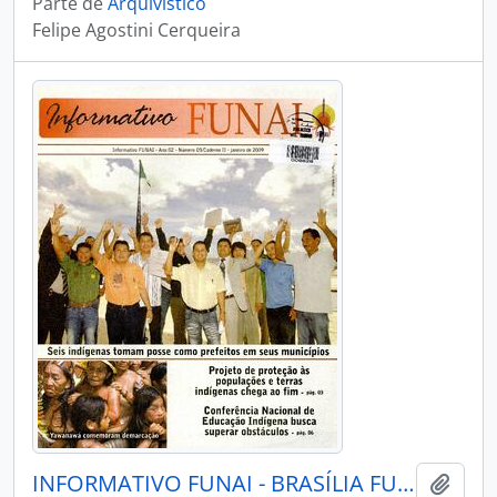
Parte de
Arquivístico
Felipe Agostini Cerqueira
INFORMATIVO FUNAI - BRASÍLIA FUNAI - 2009 - Nº03 - CADERNO 02
Adici