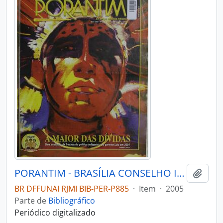
PORANTIM - BRASÍLIA CONSELHO INDIGENISTA MISSIONÁRIO - 2005 - Nº272
Adici
BR DFFUNAI RJMI BIB-PER-P885
·
Item
·
2005
Parte de
Bibliográfico
Periódico digitalizado