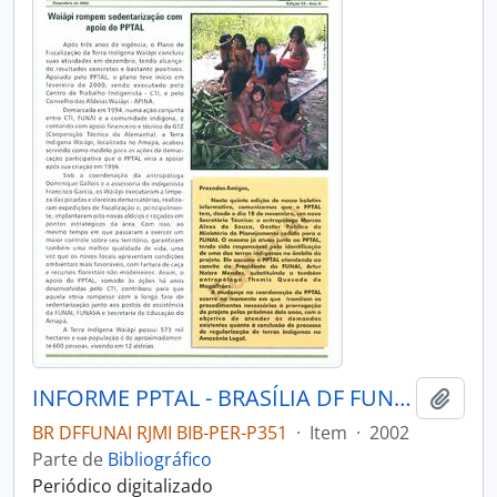
INFORME PPTAL - BRASÍLIA DF FUNAI - 2002 - Nº05
Adici
BR DFFUNAI RJMI BIB-PER-P351
·
Item
·
2002
Parte de
Bibliográfico
Periódico digitalizado