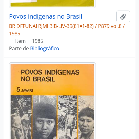
Povos indigenas no Brasil
Adici
BR DFFUNAI RJMI BIB-LIV-39(81=1-82) / P879 vol.8 /
1985
·
Item
·
1985
Parte de
Bibliográfico