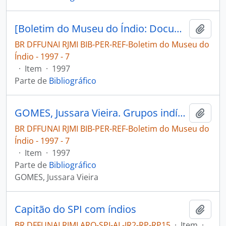
[Boletim do Museu do Índio: Documentação Grupos Indígenas Amanayé e Anambé do Pará]
Adici
BR DFFUNAI RJMI BIB-PER-REF-Boletim do Museu do
Índio - 1997 - 7
·
Item
·
1997
Parte de
Bibliográfico
GOMES, Jussara Vieira. Grupos indígenas Amanayé e Anambé do Pará [Boletim do Museu do Índio]
Adici
BR DFFUNAI RJMI BIB-PER-REF-Boletim do Museu do
Índio - 1997 - 7
·
Item
·
1997
Parte de
Bibliográfico
GOMES, Jussara Vieira
Capitão do SPI com índios
Adici
BR DFFUNAI RJMI ARQ-SPI-AL-IR2-RP-RP15
·
Item
·