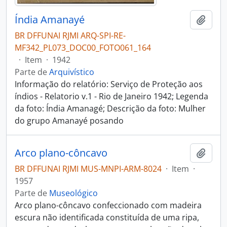
Índia Amanayé
Adici
BR DFFUNAI RJMI ARQ-SPI-RE-
MF342_PL073_DOC00_FOTO061_164
·
Item
·
1942
Parte de
Arquivístico
Informação do relatório: Serviço de Proteção aos
índios - Relatorio v.1 - Rio de Janeiro 1942; Legenda
da foto: Índia Amanagé; Descrição da foto: Mulher
do grupo Amanayé posando
Arco plano-côncavo
Adici
BR DFFUNAI RJMI MUS-MNPI-ARM-8024
·
Item
·
1957
Parte de
Museológico
Arco plano-côncavo confeccionado com madeira
escura não identificada constituída de uma ripa,