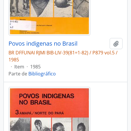
Povos indigenas no Brasil
Adici
BR DFFUNAI RJMI BIB-LIV-39(81=1-82) / P879 vol.5 /
1985
·
Item
·
1985
Parte de
Bibliográfico