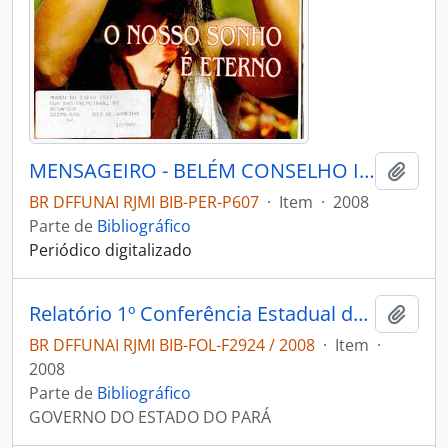
MENSAGEIRO - BELÉM CONSELHO INDIGENISTA MISSIONÁRIO - 2008 - Nº171
Adici
BR DFFUNAI RJMI BIB-PER-P607
·
Item
·
2008
Parte de
Bibliográfico
Periódico digitalizado
Relatório 1º Conferência Estadual dos Povos Indígenas: 7-9 de agosto de 2008.
Adici
BR DFFUNAI RJMI BIB-FOL-F2924 / 2008
·
Item
·
2008
Parte de
Bibliográfico
GOVERNO DO ESTADO DO PARÁ