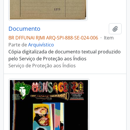
Documento
Adici
BR DFFUNAI RJMI ARQ-SPI-888-SE-024-006
·
Item
Parte de
Arquivístico
Cópia digitalizada de documento textual produzido
pelo Serviço de Proteção aos Índios
Serviço de Proteção aos Índios