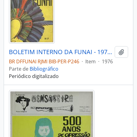
BOLETIM INTERNO DA FUNAI - 1976 - Nº17
Adici
BR DFFUNAI RJMI BIB-PER-P246
·
Item
·
1976
Parte de
Bibliográfico
Periódico digitalizado