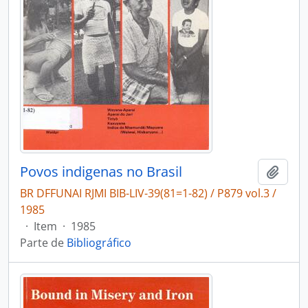
Povos indigenas no Brasil
Adici
BR DFFUNAI RJMI BIB-LIV-39(81=1-82) / P879 vol.3 /
1985
·
Item
·
1985
Parte de
Bibliográfico