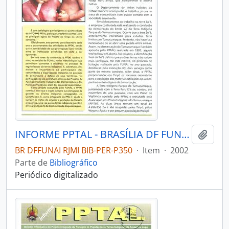
INFORME PPTAL - BRASÍLIA DF FUNAI - 2002 - Nº04
Adici
BR DFFUNAI RJMI BIB-PER-P350
·
Item
·
2002
Parte de
Bibliográfico
Periódico digitalizado