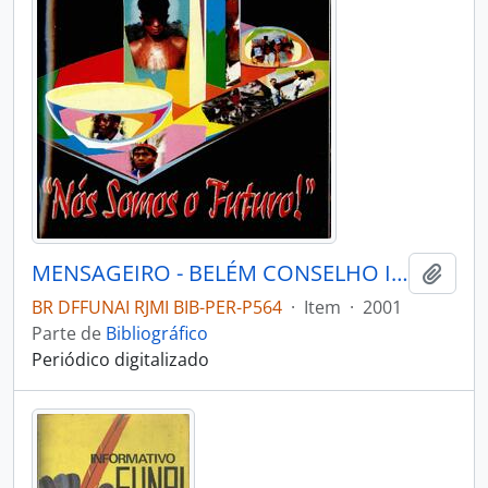
MENSAGEIRO - BELÉM CONSELHO INDIGENISTA MISSIONÁRIO - 2001 - Nº127
Adici
BR DFFUNAI RJMI BIB-PER-P564
·
Item
·
2001
Parte de
Bibliográfico
Periódico digitalizado