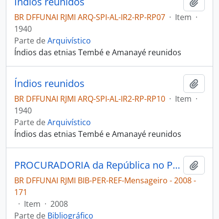
Índios reunidos
Adici
BR DFFUNAI RJMI ARQ-SPI-AL-IR2-RP-RP07
·
Item
·
1940
Parte de
Arquivístico
Índios das etnias Tembé e Amanayé reunidos
Índios reunidos
Adici
BR DFFUNAI RJMI ARQ-SPI-AL-IR2-RP-RP10
·
Item
·
1940
Parte de
Arquivístico
Índios das etnias Tembé e Amanayé reunidos
PROCURADORIA da República no Pará visita Amanayé [Mensageiro]
Adici
BR DFFUNAI RJMI BIB-PER-REF-Mensageiro - 2008 -
171
·
Item
·
2008
Parte de
Bibliográfico