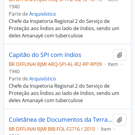
1940
Parte de
Arquivístico
Chefe da Inspetoria Regional 2 do Serviço de
Proteção aos Índios ao lado de índios, sendo um
deles Amanayé com tuberculose
Capitão do SPI com índios
Adici
BR DFFUNAI RJMI ARQ-SPI-AL-IR2-RP-RP09
·
Item
·
1940
Parte de
Arquivístico
Chefe da Inspetoria Regional 2 do Serviço de
Proteção aos Índios ao lado de índios, sendo um
deles Amanayé com tuberculose
Coletânea de Documentos da Terra Indígena Barreirinha
Adici
BR DFFUNAI RJMI BIB-FOL-F2716 / 2010
·
Item
·