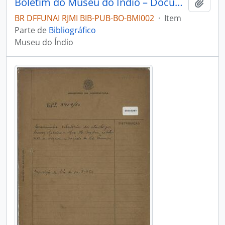
Boletim do Museu do Índio – Documentação
Adici
BR DFFUNAI RJMI BIB-PUB-BO-BMI002
·
Item
Parte de
Bibliográfico
Museu do Índio