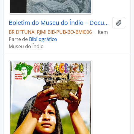
Boletim do Museu do Índio – Documentação – Nº 4-7
Adici
BR DFFUNAI RJMI BIB-PUB-BO-BMI006
·
Item
Parte de
Bibliográfico
Museu do Índio