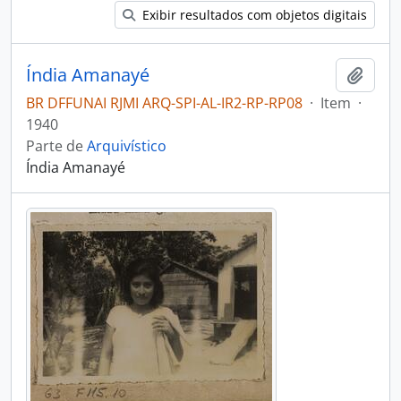
Exibir resultados com objetos digitais
Índia Amanayé
Adici
BR DFFUNAI RJMI ARQ-SPI-AL-IR2-RP-RP08
·
Item
·
1940
Parte de
Arquivístico
Índia Amanayé