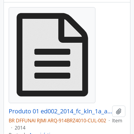
Produto 01 ed002_2014_fc_kln_1a_anexo1_arqui.pdf
Adici
BR DFFUNAI RJMI ARQ-914BRZ4010-CUL-002
·
Item
·
2014