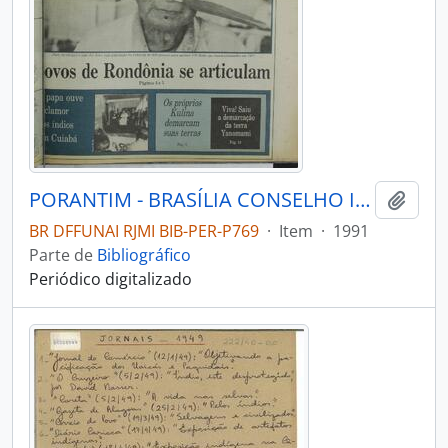
PORANTIM - BRASÍLIA CONSELHO INDIGENISTA MISSIONÁRIO - 1991 - Nº143
Adici
BR DFFUNAI RJMI BIB-PER-P769
·
Item
·
1991
Parte de
Bibliográfico
Periódico digitalizado