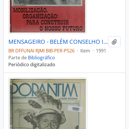
MENSAGEIRO - BELÉM CONSELHO INDIGENISTA MISSIONÁRIO - 1991 - Nº72
Adici
BR DFFUNAI RJMI BIB-PER-P526
·
Item
·
1991
Parte de
Bibliográfico
Periódico digitalizado