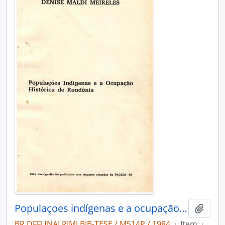
Populaçoes indígenas e a ocupação histórica de rondonia
Adici
BR DFFUNAI RJMI BIB-TESE / M514P / 1984
·
Item
·