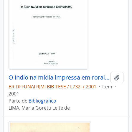
O índio na mídia impressa em roraims
Adici
BR DFFUNAI RJMI BIB-TESE / L732I / 2001
·
Item
·
2001
Parte de
Bibliográfico
LIMA, Maria Goretti Leite de