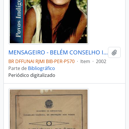
MENSAGEIRO - BELÉM CONSELHO INDIGENISTA MISSIONÁRIO - 2002 - Nº133
Adici
BR DFFUNAI RJMI BIB-PER-P570
·
Item
·
2002
Parte de
Bibliográfico
Periódico digitalizado