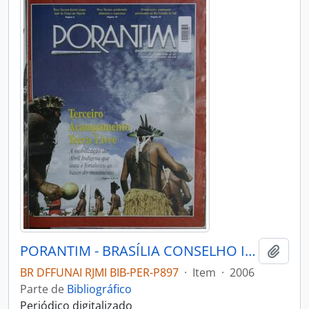
PORANTIM - BRASÍLIA CONSELHO INDIGENISTA MISSIONÁRIO - 2006 - Nº284
Adici
BR DFFUNAI RJMI BIB-PER-P897
·
Item
·
2006
Parte de
Bibliográfico
Periódico digitalizado