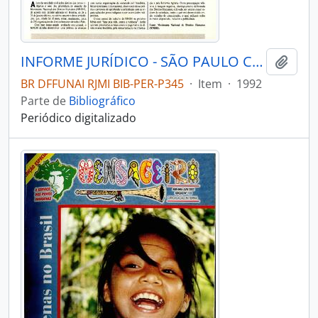
INFORME JURÍDICO - SÃO PAULO COMISSÃO PRÓ-ÍNDIO DE SÃO PAULO - DEPARTAMENTO JURÍDICO - 1992 - Nº1920
Adici
BR DFFUNAI RJMI BIB-PER-P345
·
Item
·
1992
Parte de
Bibliográfico
Periódico digitalizado