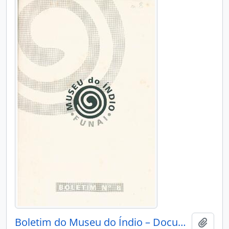
Boletim do Museu do Índio – Documentação – Nº 8
Adici