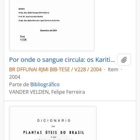
Por onde o sangue circula: os Karitiana e a intervenção biomédica
Adici
BR DFFUNAI RJMI BIB-TESE / V228 / 2004
·
Item
·
2004
Parte de
Bibliográfico
VANDER VELDEN, Felipe Ferreira