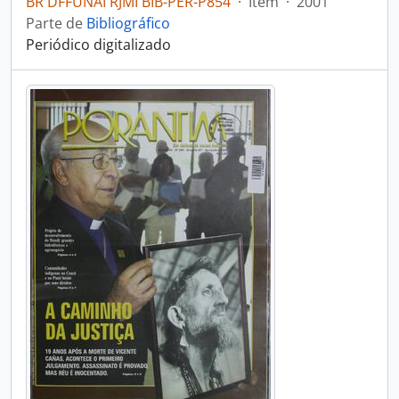
BR DFFUNAI RJMI BIB-PER-P854
·
Item
·
2001
Parte de
Bibliográfico
Periódico digitalizado