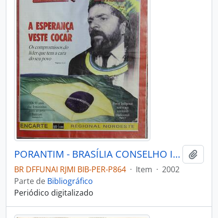
PORANTIM - BRASÍLIA CONSELHO INDIGENISTA MISSIONÁRIO - 2002 - Nº250
Adici
BR DFFUNAI RJMI BIB-PER-P864
·
Item
·
2002
Parte de
Bibliográfico
Periódico digitalizado