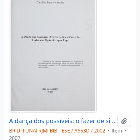
A dança dos possíveis: o fazer de si e o fazer do outro em alguns grupos Tupi
Adici
BR DFFUNAI RJMI BIB-TESE / A663D / 2002
·
Item
·
2002