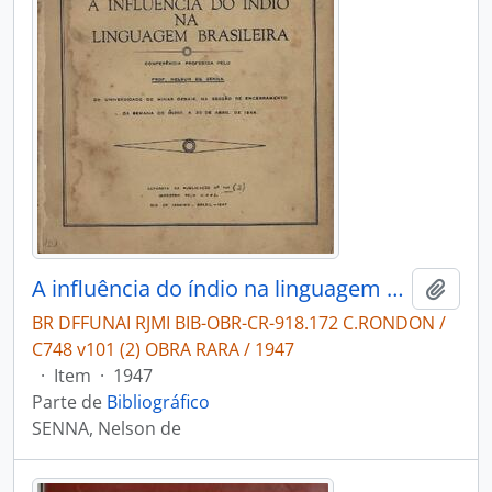
A influência do índio na linguagem brasileira conferência: proferida pelo Prof. Nelson de Senna da Universidade de Minas Gerais, na sessão de encerramento da Semana do Índio, a 30 de abril de 1946.
Adici
BR DFFUNAI RJMI BIB-OBR-CR-918.172 C.RONDON /
C748 v101 (2) OBRA RARA / 1947
·
Item
·
1947
Parte de
Bibliográfico
SENNA, Nelson de