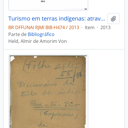
Turismo em terras indígenas: atravessando o portal com respeito
Adici
BR DFFUNAI RJMI BIB-H474 / 2013
·
Item
·
2013
Parte de
Bibliográfico
Held, Almir de Amorim Von