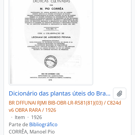
Dicionário das plantas úteis do Brasil e das exóticas cultivadas
Adici
BR DFFUNAI RJMI BIB-OBR-LR-R581(81)(03) / C824d
v6 OBRA RARA / 1926
·
Item
·
1926
Parte de
Bibliográfico
CORRÊA, Manoel Pio