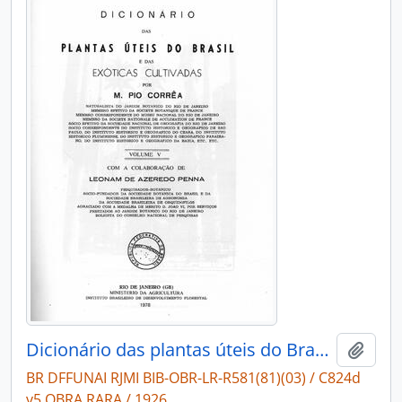
Dicionário das plantas úteis do Brasil e das exóticas cultivadas
Adici
BR DFFUNAI RJMI BIB-OBR-LR-R581(81)(03) / C824d
v5 OBRA RARA / 1926