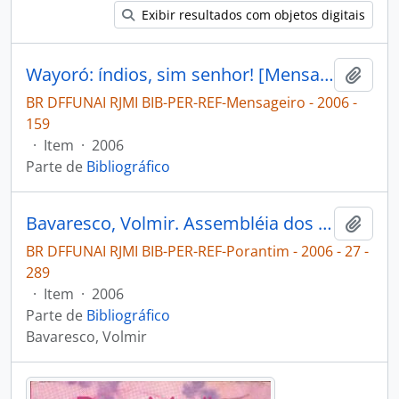
Exibir resultados com objetos digitais
Wayoró: índios, sim senhor! [Mensageiro]
Adici
BR DFFUNAI RJMI BIB-PER-REF-Mensageiro - 2006 -
159
·
Item
·
2006
Parte de
Bibliográfico
Bavaresco, Volmir. Assembléia dos Wayoro cobra ações na saúde e demarcação de terras [Porantim]
Adici
BR DFFUNAI RJMI BIB-PER-REF-Porantim - 2006 - 27 -
289
·
Item
·
2006
Parte de
Bibliográfico
Bavaresco, Volmir