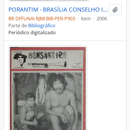
PORANTIM - BRASÍLIA CONSELHO INDIGENISTA MISSIONÁRIO - 2006 - Nº290
Adici
BR DFFUNAI RJMI BIB-PER-P903
·
Item
·
2006
Parte de
Bibliográfico
Periódico digitalizado