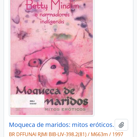
Moqueca de maridos: mitos eróticos.
Adici
BR DFFUNAI RJMI BIB-LIV-398.2(81) / M663m / 1997