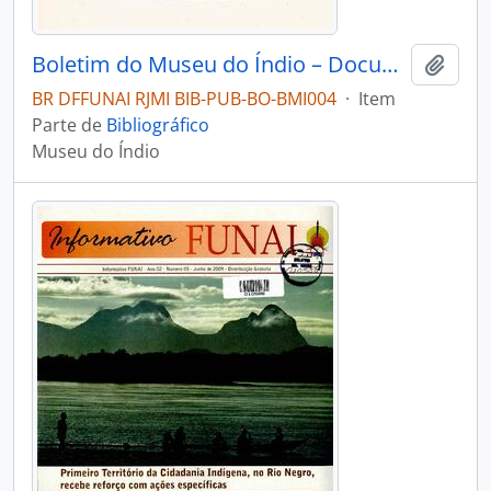
Boletim do Museu do Índio – Documentação – Nº 8
Adici
BR DFFUNAI RJMI BIB-PUB-BO-BMI004
·
Item
Parte de
Bibliográfico
Museu do Índio