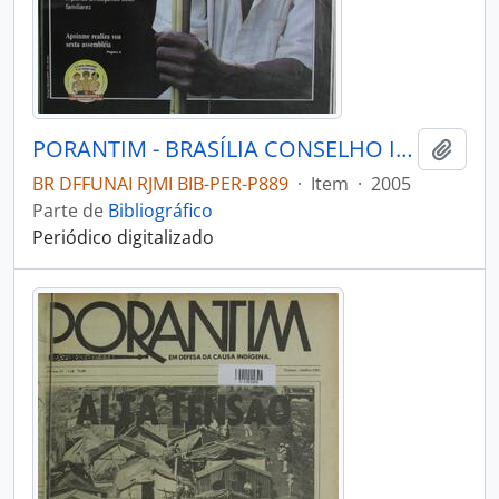
PORANTIM - BRASÍLIA CONSELHO INDIGENISTA MISSIONÁRIO - 2005 - Nº276
Adici
BR DFFUNAI RJMI BIB-PER-P889
·
Item
·
2005
Parte de
Bibliográfico
Periódico digitalizado