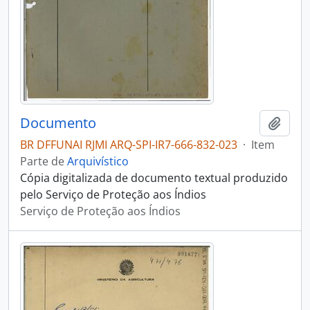
Documento
Adici
BR DFFUNAI RJMI ARQ-SPI-IR7-666-832-023
·
Item
Parte de
Arquivístico
Cópia digitalizada de documento textual produzido
pelo Serviço de Proteção aos Índios
Serviço de Proteção aos Índios