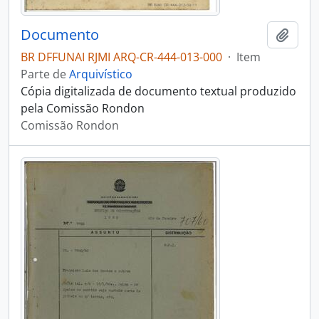
Documento
Adici
BR DFFUNAI RJMI ARQ-CR-444-013-000
·
Item
Parte de
Arquivístico
Cópia digitalizada de documento textual produzido
pela Comissão Rondon
Comissão Rondon