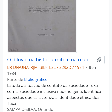
O dilúvio na história-mito e na realidade atual dos tuxá: sociedades e culturas em confronto no sertão
Adici
BR DFFUNAI RJMI BIB-TESE / S292D / 1984
·
Item
·
1984
Parte de
Bibliográfico
Estuda a situação de contato da sociedade Tuxá
com a sociedade inclusiva não-indígena. Identifica
aspectos que caracteriza a identidade étnica dos
Tuxá
SAMPAIO-SILVA, Orlando