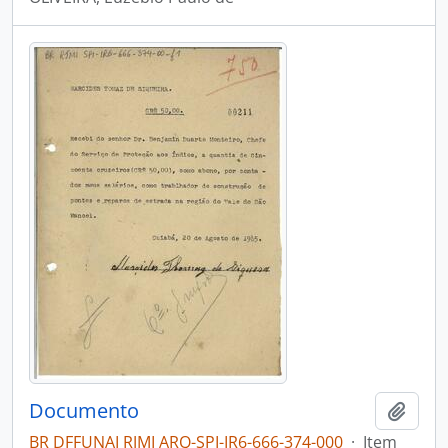
Documento
Adici
BR DFFUNAI RJMI ARQ-SPI-IR6-666-374-000
·
Item