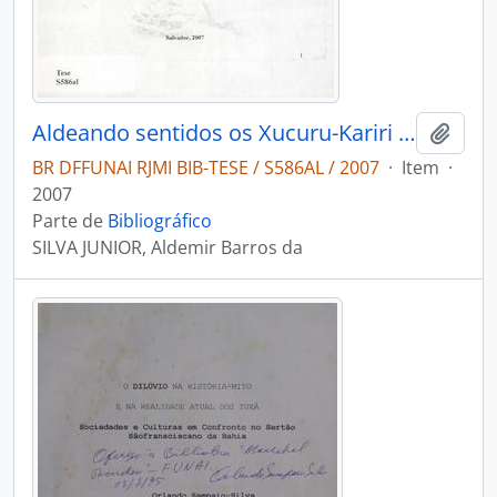
Aldeando sentidos os Xucuru-Kariri e o Serviço de Proteção aos Índios no Agreste Alagoano
Adici
BR DFFUNAI RJMI BIB-TESE / S586AL / 2007
·
Item
·
2007
Parte de
Bibliográfico
SILVA JUNIOR, Aldemir Barros da