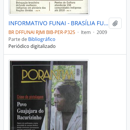
INFORMATIVO FUNAI - BRASÍLIA FUNAI - 2009 - Nº05
Adici
BR DFFUNAI RJMI BIB-PER-P325
·
Item
·
2009
Parte de
Bibliográfico
Periódico digitalizado