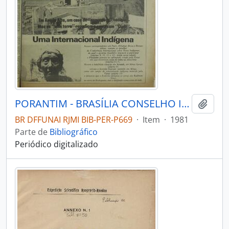
PORANTIM - BRASÍLIA CONSELHO INDIGENISTA MISSIONÁRIO - 1981 - Nº33
Adici
BR DFFUNAI RJMI BIB-PER-P669
·
Item
·
1981
Parte de
Bibliográfico
Periódico digitalizado