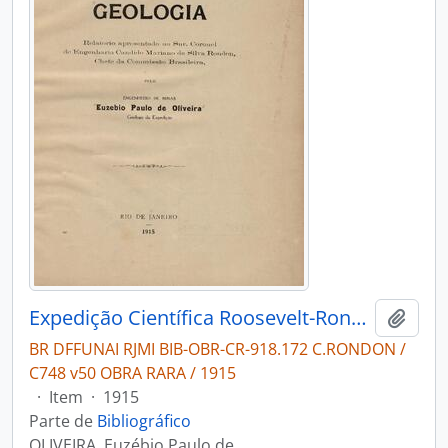
Expedição Científica Roosevelt-Rondon / Geologia: relatório apresentado ao Sr. Coronel de Engenharia Cândido Mariano da Silva Rondon, chefe da Commissão brasileira.
Adici
BR DFFUNAI RJMI BIB-OBR-CR-918.172 C.RONDON /
C748 v50 OBRA RARA / 1915
·
Item
·
1915
Parte de
Bibliográfico
OLIVEIRA, Euzébio Paulo de