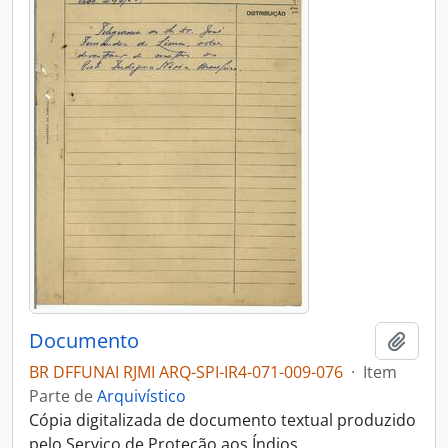
Documento
Adici
BR DFFUNAI RJMI ARQ-SPI-IR4-071-009-076
·
Item
Parte de
Arquivístico
Cópia digitalizada de documento textual produzido
pelo Serviço de Proteção aos Índios