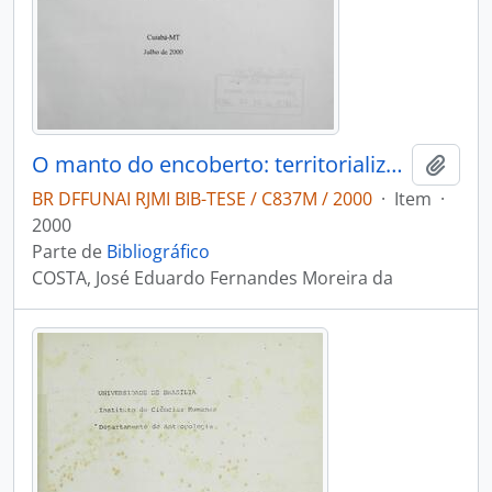
O manto do encoberto: territorialização dos Chiquitano
Adici
BR DFFUNAI RJMI BIB-TESE / C837M / 2000
·
Item
·
2000
Parte de
Bibliográfico
COSTA, José Eduardo Fernandes Moreira da