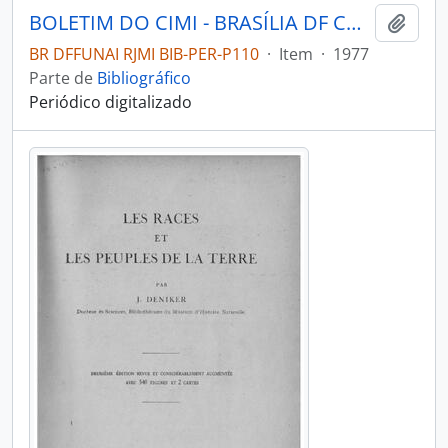
BOLETIM DO CIMI - BRASÍLIA DF CONSELHO INDIGENISTA MISSIONÁRIO - 1977 - Nº42
Adici
BR DFFUNAI RJMI BIB-PER-P110
·
Item
·
1977
Parte de
Bibliográfico
Periódico digitalizado