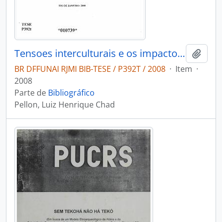
Tensoes interculturais e os impactos no processo saúde doença na população Guarani Mbyá do município de Aracruz Espírito Santo
Adici
BR DFFUNAI RJMI BIB-TESE / P392T / 2008
·
Item
·
2008
Parte de
Bibliográfico
Pellon, Luiz Henrique Chad