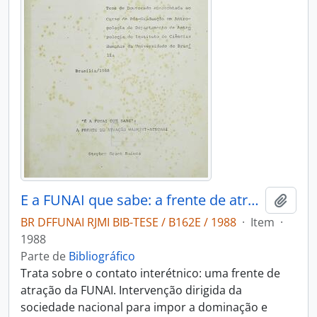
E a FUNAI que sabe: a frente de atração Waimiri-Atroari
Adici
BR DFFUNAI RJMI BIB-TESE / B162E / 1988
·
Item
·
1988
Parte de
Bibliográfico
Trata sobre o contato interétnico: uma frente de
atração da FUNAI. Intervenção dirigida da
sociedade nacional para impor a dominação e