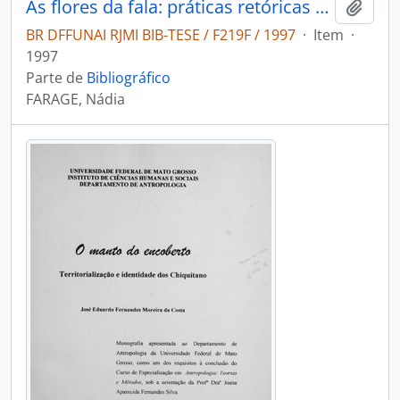
As flores da fala: práticas retóricas entre os Wapishana
Adici
BR DFFUNAI RJMI BIB-TESE / F219F / 1997
·
Item
·
1997
Parte de
Bibliográfico
FARAGE, Nádia