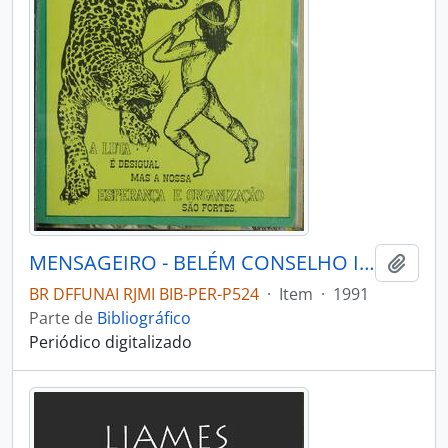
MENSAGEIRO - BELÉM CONSELHO INDIGENISTA MISSIONÁRIO - 1991 - Nº70
Adici
BR DFFUNAI RJMI BIB-PER-P524
·
Item
·
1991
Parte de
Bibliográfico
Periódico digitalizado