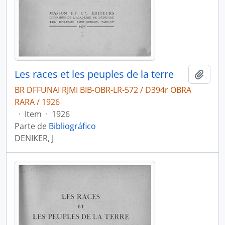
Les races et les peuples de la terre
Adici
BR DFFUNAI RJMI BIB-OBR-LR-572 / D394r OBRA
RARA / 1926
·
Item
·
1926
Parte de
Bibliográfico
DENIKER, J