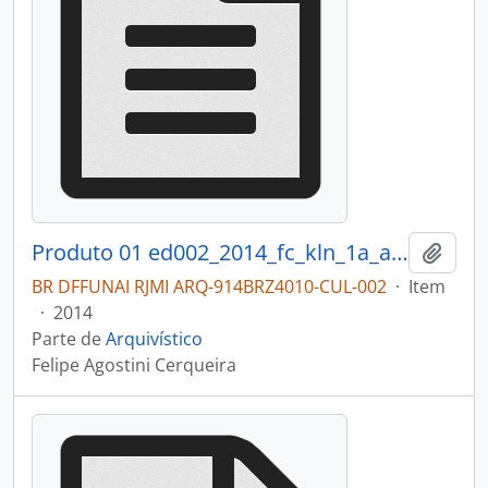
Produto 01 ed002_2014_fc_kln_1a_anexo1_arqui.pdf
Adici
BR DFFUNAI RJMI ARQ-914BRZ4010-CUL-002
·
Item
·
2014
Parte de
Arquivístico
Felipe Agostini Cerqueira