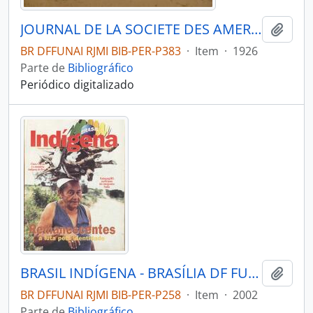
JOURNAL DE LA SOCIETE DES AMERICANISTES DE PARIS - PARIS FR MUSEE DE L HOMME - 1926 - Nº18
Adici
BR DFFUNAI RJMI BIB-PER-P383
·
Item
·
1926
Parte de
Bibliográfico
Periódico digitalizado
BRASIL INDÍGENA - BRASÍLIA DF FUNDAÇÃO NACIONAL DO ÍNDIO - 2002 - Nº10
Adici
BR DFFUNAI RJMI BIB-PER-P258
·
Item
·
2002
Parte de
Bibliográfico