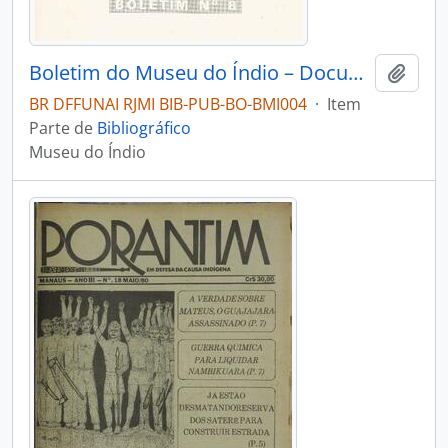
Boletim do Museu do Índio – Documentação – Nº 8
Adici
BR DFFUNAI RJMI BIB-PUB-BO-BMI004
·
Item
Parte de
Bibliográfico
Museu do Índio