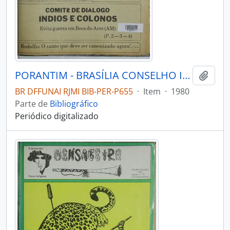
PORANTIM - BRASÍLIA CONSELHO INDIGENISTA MISSIONÁRIO - 1980 - Nº18
Adici
BR DFFUNAI RJMI BIB-PER-P655
·
Item
·
1980
Parte de
Bibliográfico
Periódico digitalizado