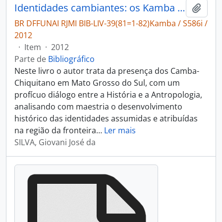
Identidades cambiantes: os Kamba na fronteira Brasil-Bolívia.
Adici
BR DFFUNAI RJMI BIB-LIV-39(81=1-82)Kamba / S586i /
2012
·
Item
·
2012
Parte de
Bibliográfico
Neste livro o autor trata da presença dos Camba-
Chiquitano em Mato Grosso do Sul, com um
profícuo diálogo entre a História e a Antropologia,
analisando com maestria o desenvolvimento
histórico das identidades assumidas e atribuídas
na região da fronteira
…
Ler mais
SILVA, Giovani José da