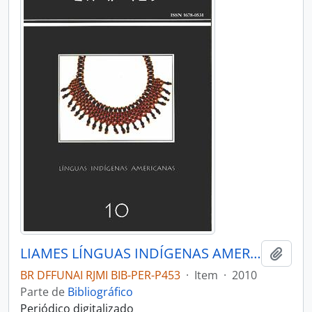
LIAMES LÍNGUAS INDÍGENAS AMERICANAS - CAMPINAS SP UNICAMP INSTITUTO DE EST - 2010 - Nº10
Adici
BR DFFUNAI RJMI BIB-PER-P453
·
Item
·
2010
Parte de
Bibliográfico
Periódico digitalizado