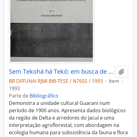
Sem Tekohá há Tekó: em busca de um modelo etno-arqueológico da aldeia e da subsistência Guarani e sua aplicação a uma àrea de domínio no Delta do Rio Jacuí-RS
Adici
BR DFFUNAI RJMI BIB-TESE / N765S / 1993
·
Item
·
1993
Parte de
Bibliográfico
Demonstra a unidade cultural Guarani num
período de 1900 anos. Apresenta dados biológicos
da região de Delta e arredores do Jacuí e uma
interpretação agroflorestal, com abordagem na
ecologia humana para subsistência da fauna e flora