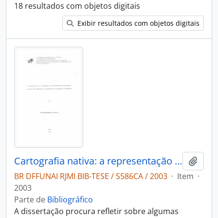
18 resultados com objetos digitais
Exibir resultados com objetos digitais
Cartografia nativa: a representação do território pelos Guarani Kaiowá para o procedimento administrativo de verificação da FUNAI
Adici
BR DFFUNAI RJMI BIB-TESE / S586CA / 2003
·
Item
·
2003
Parte de
Bibliográfico
A dissertação procura refletir sobre algumas