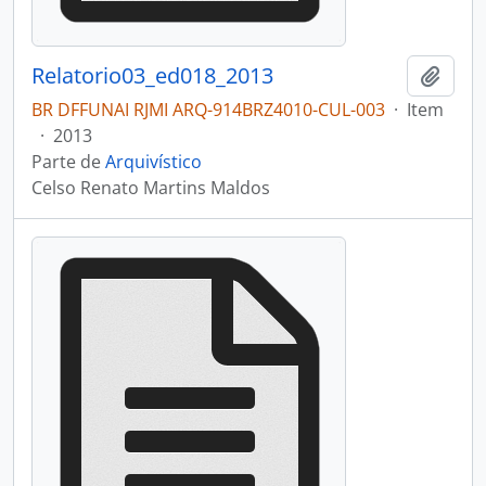
Relatorio03_ed018_2013
Adici
BR DFFUNAI RJMI ARQ-914BRZ4010-CUL-003
·
Item
·
2013
Parte de
Arquivístico
Celso Renato Martins Maldos