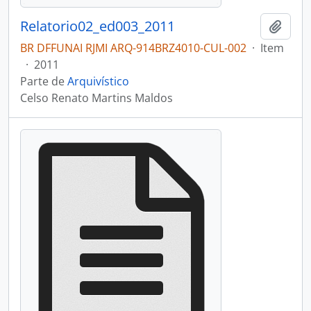
Relatorio02_ed003_2011
Adici
BR DFFUNAI RJMI ARQ-914BRZ4010-CUL-002
·
Item
·
2011
Parte de
Arquivístico
Celso Renato Martins Maldos