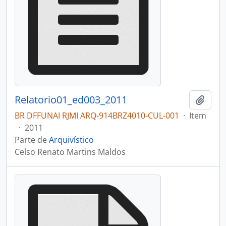
Relatorio01_ed003_2011
Adici
BR DFFUNAI RJMI ARQ-914BRZ4010-CUL-001
·
Item
·
2011
Parte de
Arquivístico
Celso Renato Martins Maldos