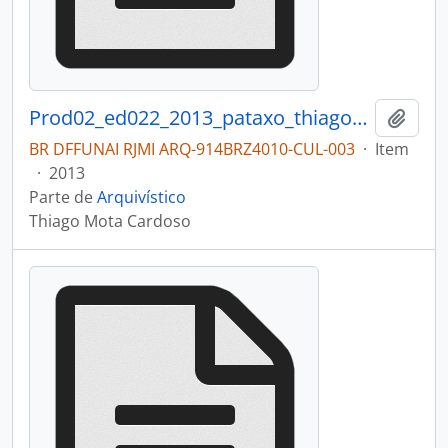
Prod02_ed022_2013_pataxo_thiago_cardoso
Adici
BR DFFUNAI RJMI ARQ-914BRZ4010-CUL-003
·
Item
·
2013
Parte de
Arquivístico
Thiago Mota Cardoso