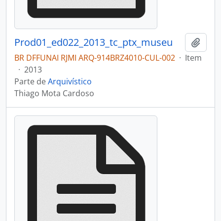
Prod01_ed022_2013_tc_ptx_museu
Adici
BR DFFUNAI RJMI ARQ-914BRZ4010-CUL-002
·
Item
·
2013
Parte de
Arquivístico
Thiago Mota Cardoso