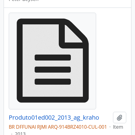
Produto01ed002_2013_ag_kraho
Adici
BR DFFUNAI RJMI ARQ-914BRZ4010-CUL-001
·
Item
·
2013