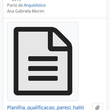
Parte de
Arquivístico
Ana Gabriela Morim
Planilha_qualificacao_paresi_haliti
Adici