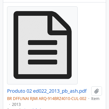
Produto 02 ed022_2013_pb_ash.pdf
Adici
BR DFFUNAI RJMI ARQ-914BRZ4010-CUL-002
·
Item
·
2013