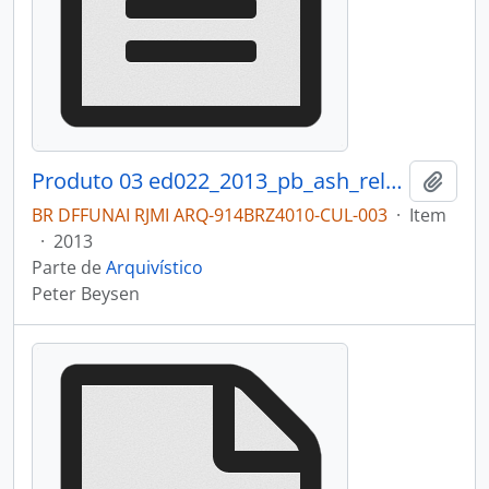
Produto 03 ed022_2013_pb_ash_relatorio.pdf
Adici
BR DFFUNAI RJMI ARQ-914BRZ4010-CUL-003
·
Item
·
2013
Parte de
Arquivístico
Peter Beysen