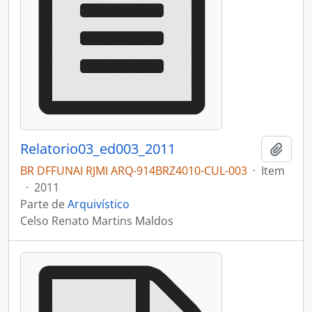
Relatorio03_ed003_2011
Adici
BR DFFUNAI RJMI ARQ-914BRZ4010-CUL-003
·
Item
·
2011
Parte de
Arquivístico
Celso Renato Martins Maldos