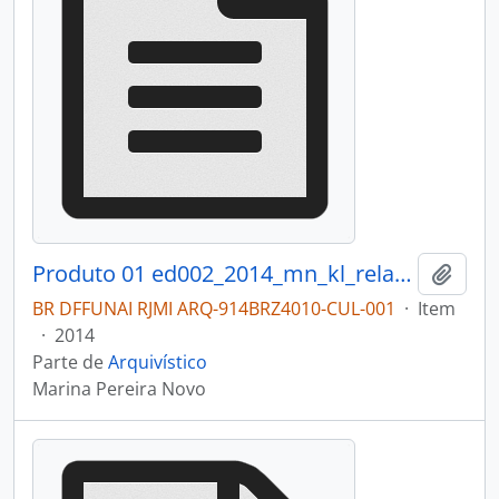
Produto 01 ed002_2014_mn_kl_relatorio.pdf
Adici
BR DFFUNAI RJMI ARQ-914BRZ4010-CUL-001
·
Item
·
2014
Parte de
Arquivístico
Marina Pereira Novo