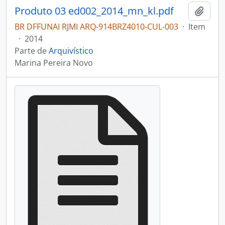
Produto 03 ed002_2014_mn_kl.pdf
Adici
BR DFFUNAI RJMI ARQ-914BRZ4010-CUL-003
·
Item
·
2014
Parte de
Arquivístico
Marina Pereira Novo