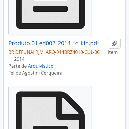
Produto 01 ed002_2014_fc_kln.pdf
Adici
BR DFFUNAI RJMI ARQ-914BRZ4010-CUL-001
·
Item
·
2014
Parte de
Arquivístico
Felipe Agostini Cerqueira