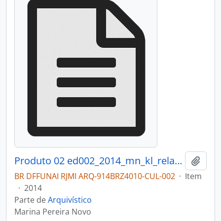
Produto 02 ed002_2014_mn_kl_relatorio.pdf
Adici
BR DFFUNAI RJMI ARQ-914BRZ4010-CUL-002
·
Item
·
2014
Parte de
Arquivístico
Marina Pereira Novo