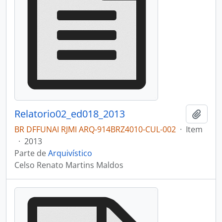
Relatorio02_ed018_2013
Adici
BR DFFUNAI RJMI ARQ-914BRZ4010-CUL-002
·
Item
·
2013
Parte de
Arquivístico
Celso Renato Martins Maldos