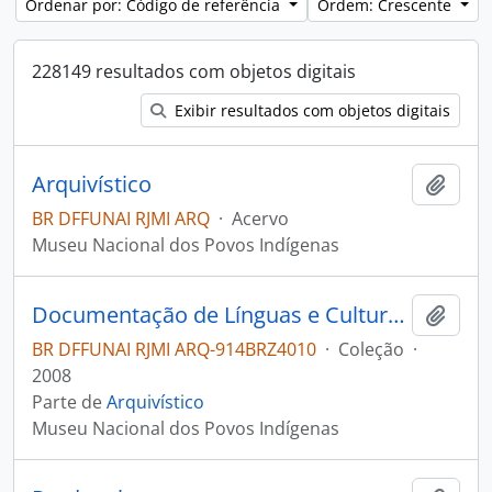
Ordenar por: Código de referência
Ordem: Crescente
228149 resultados com objetos digitais
Exibir resultados com objetos digitais
Arquivístico
Adici
BR DFFUNAI RJMI ARQ
·
Acervo
Museu Nacional dos Povos Indígenas
Documentação de Línguas e Culturas Indígenas Brasileiras
Adici
BR DFFUNAI RJMI ARQ-914BRZ4010
·
Coleção
·
2008
Parte de
Arquivístico
Museu Nacional dos Povos Indígenas