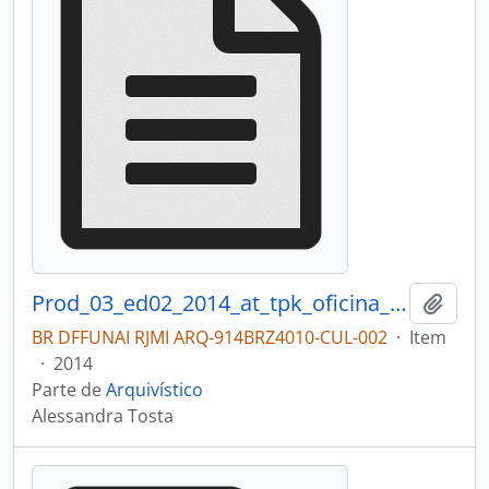
Prod_03_ed02_2014_at_tpk_oficina_qualificacao_revisado
Adici
BR DFFUNAI RJMI ARQ-914BRZ4010-CUL-002
·
Item
·
2014
Parte de
Arquivístico
Alessandra Tosta