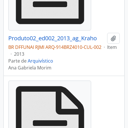
Produto02_ed002_2013_ag_Kraho
Adici
BR DFFUNAI RJMI ARQ-914BRZ4010-CUL-002
·
Item
·
2013
Parte de
Arquivístico
Ana Gabriela Morim