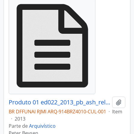
Produto 01 ed022_2013_pb_ash_relatorio.pdf
Adici
BR DFFUNAI RJMI ARQ-914BRZ4010-CUL-001
·
Item
·
2013
Parte de
Arquivístico
Peter Beysen