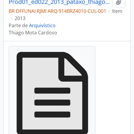
Prod01_ed022_2013_pataxo_thiago_cardoso_museu
Adici
BR DFFUNAI RJMI ARQ-914BRZ4010-CUL-001
·
Item
·
2013
Parte de
Arquivístico
Thiago Mota Cardoso