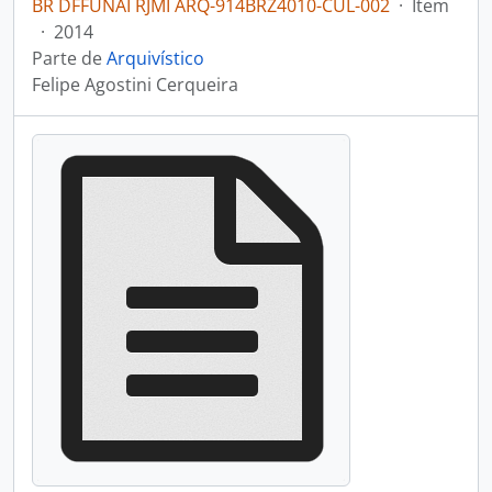
BR DFFUNAI RJMI ARQ-914BRZ4010-CUL-002
·
Item
·
2014
Parte de
Arquivístico
Felipe Agostini Cerqueira