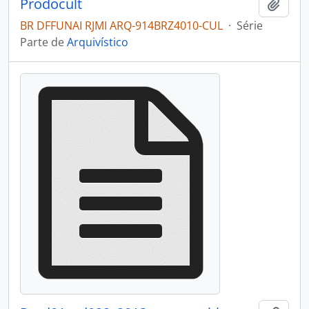
Prodocult
Adici
BR DFFUNAI RJMI ARQ-914BRZ4010-CUL
·
Série
Parte de
Arquivístico