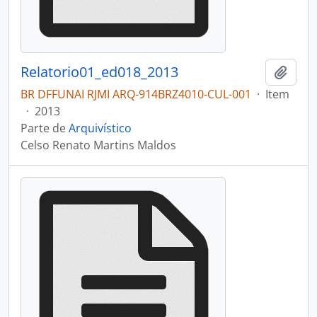
Relatorio01_ed018_2013
Adici
BR DFFUNAI RJMI ARQ-914BRZ4010-CUL-001
·
Item
·
2013
Parte de
Arquivístico
Celso Renato Martins Maldos