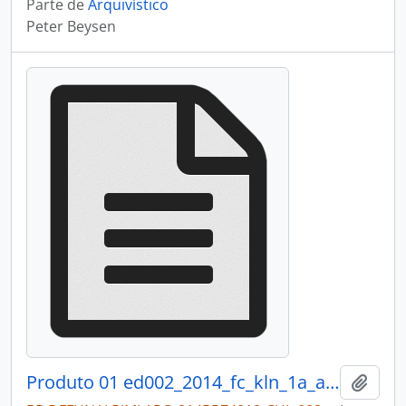
Parte de
Arquivístico
Peter Beysen
Produto 01 ed002_2014_fc_kln_1a_anexo1_arqui.pdf
Adici