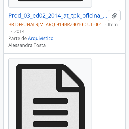
Prod_03_ed02_2014_at_tpk_oficina_qualificacao
Adici
BR DFFUNAI RJMI ARQ-914BRZ4010-CUL-001
·
Item
·
2014
Parte de
Arquivístico
Alessandra Tosta