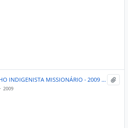
MENSAGEIRO - BELÉM CONSELHO INDIGENISTA MISSIONÁRIO - 2009 - Nº174
Adici
·
2009