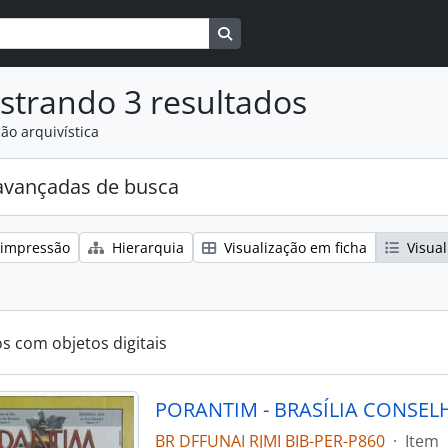
Busque na página de navegaçã
strando 3 resultados
ão arquivística
avançadas de busca
 impressão
Hierarquia
Visualização em ficha
Visual
os com objetos digitais
BR DFFUNAI RJMI BIB-PER-P860
·
Item