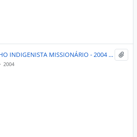
MENSAGEIRO - BELÉM CONSELHO INDIGENISTA MISSIONÁRIO - 2004 - Nº148
Adici
·
2004