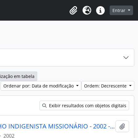
o
Entrar
Área de Transferência
Idioma
Atalhos
ização em tabela
Ordenar por: Data de modificação
Ordem: Decrescente
Exibir resultados com objetos digitais
PORANTIM - BRASÍLIA CONSELHO INDIGENISTA MISSIONÁRIO - 2002 - Nº246
Adici
·
2002