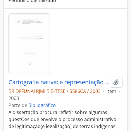
Periódico digitalizado
Cartografia nativa: a representação do território pelos Guarani Kaiowá para o procedimento administrativo de verificação da FUNAI
Adici
BR DFFUNAI RJMI BIB-TESE / S586CA / 2003
·
Item
·
2003
Parte de
Bibliográfico
A dissertação procura refletir sobre algumas
questOes que envolve o processo administrativo
de legitimação(e legalização) de terras indígenas,