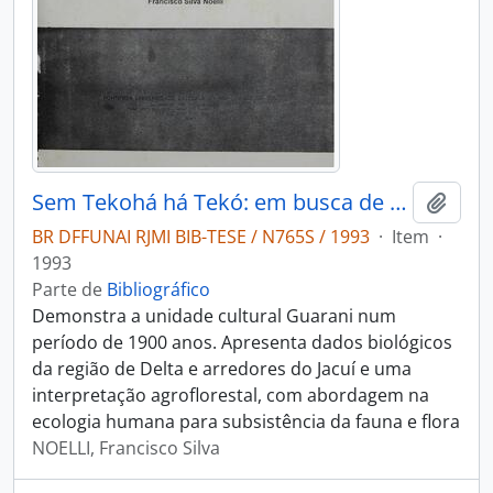
Sem Tekohá há Tekó: em busca de um modelo etno-arqueológico da aldeia e da subsistência Guarani e sua aplicação a uma àrea de domínio no Delta do Rio Jacuí-RS
Adici
BR DFFUNAI RJMI BIB-TESE / N765S / 1993
·
Item
·
1993
Parte de
Bibliográfico
Demonstra a unidade cultural Guarani num
período de 1900 anos. Apresenta dados biológicos
da região de Delta e arredores do Jacuí e uma
interpretação agroflorestal, com abordagem na
ecologia humana para subsistência da fauna e flora
NOELLI, Francisco Silva