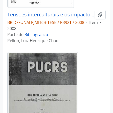
Tensoes interculturais e os impactos no processo saúde doença na população Guarani Mbyá do município de Aracruz Espírito Santo
Adici
BR DFFUNAI RJMI BIB-TESE / P392T / 2008
·
Item
·
2008
Parte de
Bibliográfico
Pellon, Luiz Henrique Chad