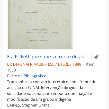
E a FUNAI que sabe: a frente de atração Waimiri-Atroari
Adici
BR DFFUNAI RJMI BIB-TESE / B162E / 1988
·
Item
·
1988
Parte de
Bibliográfico
Trata sobre o contato interétnico: uma frente de
atração da FUNAI. Intervenção dirigida da
sociedade nacional para impor a dominação e
modificação de um grupo indígena
BAINES, Stephen Grant