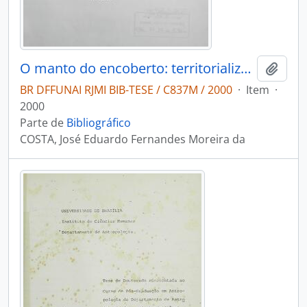
O manto do encoberto: territorialização dos Chiquitano
Adici
BR DFFUNAI RJMI BIB-TESE / C837M / 2000
·
Item
·
2000
Parte de
Bibliográfico
COSTA, José Eduardo Fernandes Moreira da