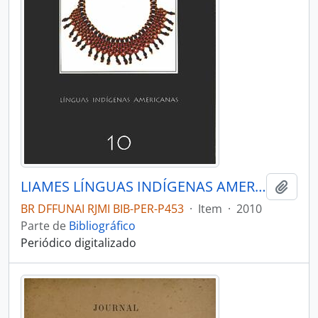
LIAMES LÍNGUAS INDÍGENAS AMERICANAS - CAMPINAS SP UNICAMP INSTITUTO DE EST - 2010 - Nº10
Adici
BR DFFUNAI RJMI BIB-PER-P453
·
Item
·
2010
Parte de
Bibliográfico
Periódico digitalizado