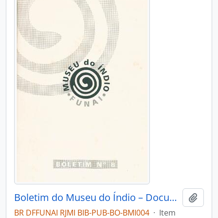
Boletim do Museu do Índio – Documentação – Nº 8
Adici
BR DFFUNAI RJMI BIB-PUB-BO-BMI004
·
Item