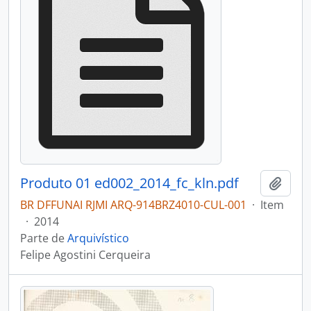
Produto 01 ed002_2014_fc_kln.pdf
Adici
BR DFFUNAI RJMI ARQ-914BRZ4010-CUL-001
·
Item
·
2014
Parte de
Arquivístico
Felipe Agostini Cerqueira