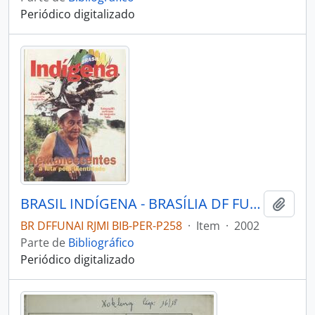
Periódico digitalizado
BRASIL INDÍGENA - BRASÍLIA DF FUNDAÇÃO NACIONAL DO ÍNDIO - 2002 - Nº10
Adici
BR DFFUNAI RJMI BIB-PER-P258
·
Item
·
2002
Parte de
Bibliográfico
Periódico digitalizado