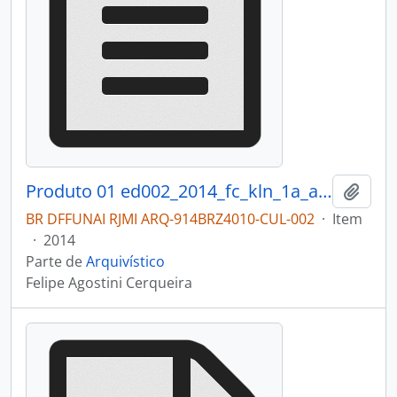
Produto 01 ed002_2014_fc_kln_1a_anexo1_arqui.pdf
Adici
BR DFFUNAI RJMI ARQ-914BRZ4010-CUL-002
·
Item
·
2014
Parte de
Arquivístico
Felipe Agostini Cerqueira