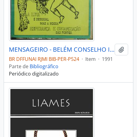
MENSAGEIRO - BELÉM CONSELHO INDIGENISTA MISSIONÁRIO - 1991 - Nº70
Adici
BR DFFUNAI RJMI BIB-PER-P524
·
Item
·
1991
Parte de
Bibliográfico
Periódico digitalizado