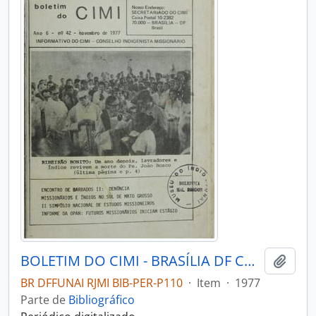
BOLETIM DO CIMI - BRASÍLIA DF CONSELHO INDIGENISTA MISSIONÁRIO - 1977 - Nº42
Adici
BR DFFUNAI RJMI BIB-PER-P110
·
Item
·
1977
Parte de
Bibliográfico