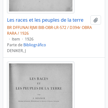
Les races et les peuples de la terre
Adici
BR DFFUNAI RJMI BIB-OBR-LR-572 / D394r OBRA
RARA / 1926
·
Item
·
1926
Parte de
Bibliográfico
DENIKER, J