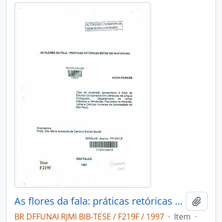
As flores da fala: práticas retóricas entre os Wapishana
Adici
BR DFFUNAI RJMI BIB-TESE / F219F / 1997
·
Item
·