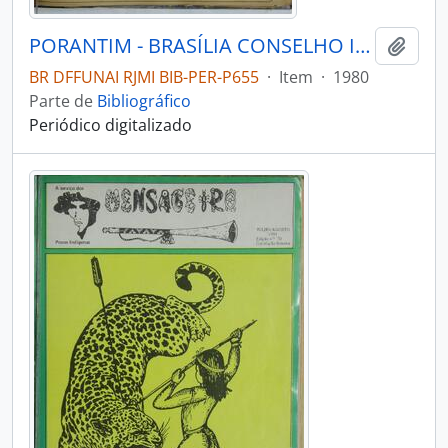
PORANTIM - BRASÍLIA CONSELHO INDIGENISTA MISSIONÁRIO - 1980 - Nº18
Adici
BR DFFUNAI RJMI BIB-PER-P655
·
Item
·
1980
Parte de
Bibliográfico
Periódico digitalizado