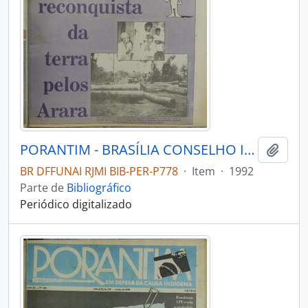
PORANTIM - BRASÍLIA CONSELHO INDIGENISTA MISSIONÁRIO - 1992 - Nº152
Adici
BR DFFUNAI RJMI BIB-PER-P778
·
Item
·
1992
Parte de
Bibliográfico
Periódico digitalizado