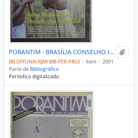
PORANTIM - BRASÍLIA CONSELHO INDIGENISTA MISSIONÁRIO - 2001 - Nº239
Adici
BR DFFUNAI RJMI BIB-PER-P853
·
Item
·
2001
Parte de
Bibliográfico
Periódico digitalizado