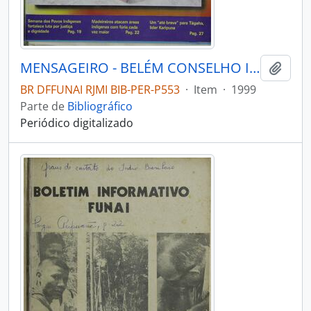
MENSAGEIRO - BELÉM CONSELHO INDIGENISTA MISSIONÁRIO - 1999 - Nº116
Adici
BR DFFUNAI RJMI BIB-PER-P553
·
Item
·
1999
Parte de
Bibliográfico
Periódico digitalizado