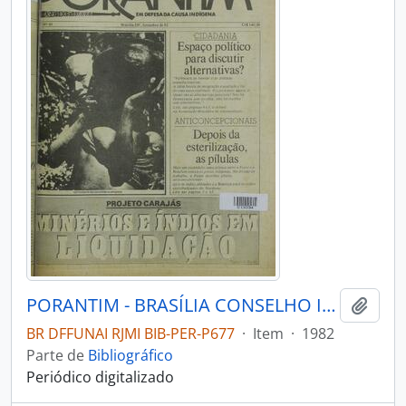
PORANTIM - BRASÍLIA CONSELHO INDIGENISTA MISSIONÁRIO - 1982 - Nº43
Adici
BR DFFUNAI RJMI BIB-PER-P677
·
Item
·
1982
Parte de
Bibliográfico
Periódico digitalizado