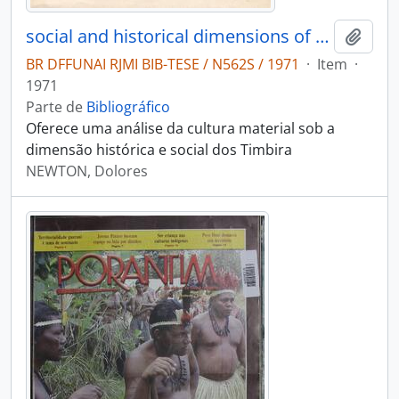
social and historical dimensions of Timbira: material culture
Adici
BR DFFUNAI RJMI BIB-TESE / N562S / 1971
·
Item
·
1971
Parte de
Bibliográfico
Oferece uma análise da cultura material sob a
dimensão histórica e social dos Timbira
NEWTON, Dolores