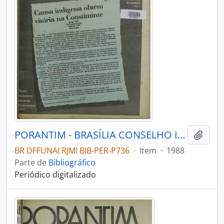
PORANTIM - BRASÍLIA CONSELHO INDIGENISTA MISSIONÁRIO - 1988 - Nº109
Adici
BR DFFUNAI RJMI BIB-PER-P736
·
Item
·
1988
Parte de
Bibliográfico
Periódico digitalizado